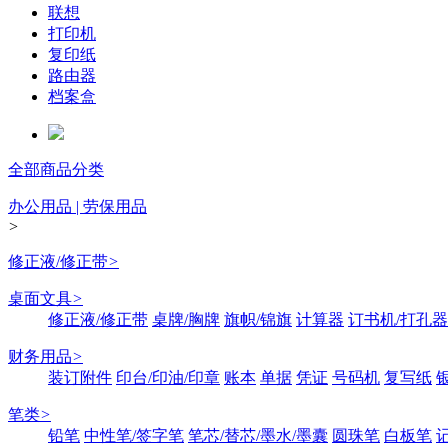
联想
打印机
复印纸
路由器
档案盒
全部商品分类
办公用品 | 劳保用品
>
修正液/修正带
>
桌面文具
>
修正液/修正带
桌牌/胸牌
旗帜/锦旗
计算器
订书机/打孔器
财务用品
>
装订附件
印台/印油/印章
账本
单据
凭证
号码机
复写纸
笔类
>
铅笔
中性笔/签字笔
笔芯/替芯/墨水/墨囊
圆珠笔
白板笔