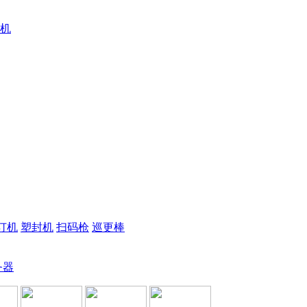
机
订机
塑封机
扫码枪
巡更棒
务器