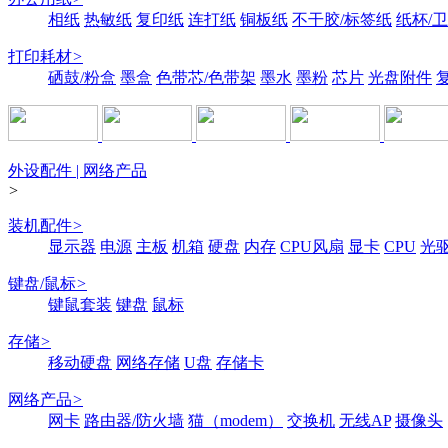
相纸
热敏纸
复印纸
连打纸
铜板纸
不干胶/标签纸
纸杯/
打印耗材
>
硒鼓/粉盒
墨盒
色带芯/色带架
墨水
墨粉
芯片
光盘附件
外设配件 | 网络产品
>
装机配件
>
显示器
电源
主板
机箱
硬盘
内存
CPU风扇
显卡
CPU
光
键盘/鼠标
>
键鼠套装
键盘
鼠标
存储
>
移动硬盘
网络存储
U盘
存储卡
网络产品
>
网卡
路由器/防火墙
猫（modem）
交换机
无线AP
摄像头