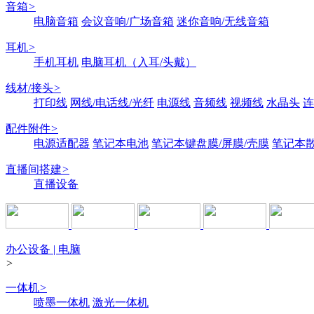
音箱
>
电脑音箱
会议音响/广场音箱
迷你音响/无线音箱
耳机
>
手机耳机
电脑耳机（入耳/头戴）
线材/接头
>
打印线
网线/电话线/光纤
电源线
音频线
视频线
水晶头
连
配件附件
>
电源适配器
笔记本电池
笔记本键盘膜/屏膜/壳膜
笔记本
直播间搭建
>
直播设备
办公设备 | 电脑
>
一体机
>
喷墨一体机
激光一体机