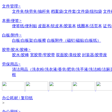
文件管理
>
文件夹/快劳夹/抽杆夹
档案袋/文件套/文件袋/纽扣袋
文件
本册/便签
>
便签纸/便利贴
皮面本/软皮本/胶装本
线圈本/活页本
证书
白板/附件
>
白板/白板架/白板擦
白板附件（磁钉/磁贴/白板纸）
胶带/胶水/胶棒
>
胶水/胶棒
宽胶带/窄胶带
双面胶/美纹胶
封装器/胶带座
劳保用品
>
清洁用品（洗衣粉/洗衣液/香皂/肥皂/洗手液/洗洁精/洁厕
框
办公耗材 | 复印纸
>
办公用纸
>