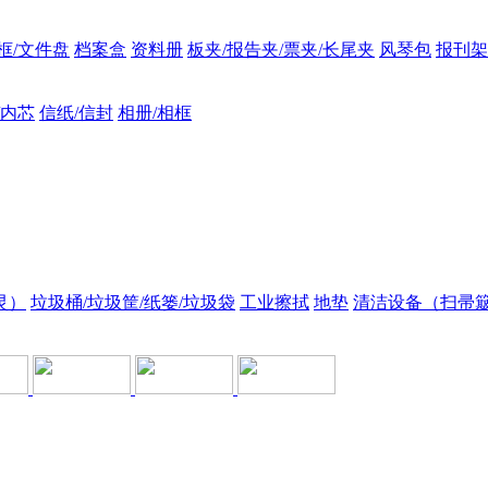
框/文件盘
档案盒
资料册
板夹/报告夹/票夹/长尾夹
风琴包
报刊架
/内芯
信纸/信封
相册/相框
灵）
垃圾桶/垃圾筐/纸篓/垃圾袋
工业擦拭
地垫
清洁设备（扫帚簸