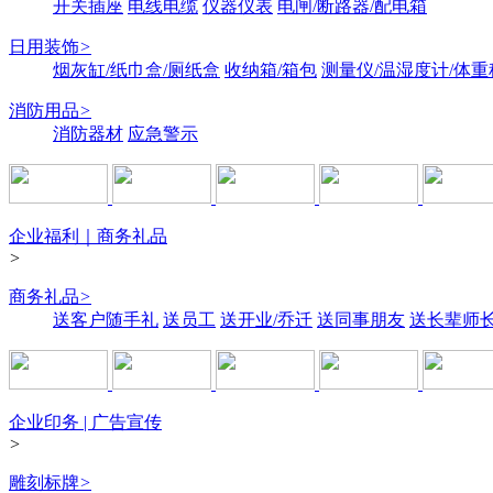
开关插座
电线电缆
仪器仪表
电闸/断路器/配电箱
日用装饰
>
烟灰缸/纸巾盒/厕纸盒
收纳箱/箱包
测量仪/温湿度计/体重
消防用品
>
消防器材
应急警示
企业福利｜商务礼品
>
商务礼品
>
送客户随手礼
送员工
送开业/乔迁
送同事朋友
送长辈师
企业印务 | 广告宣传
>
雕刻标牌
>