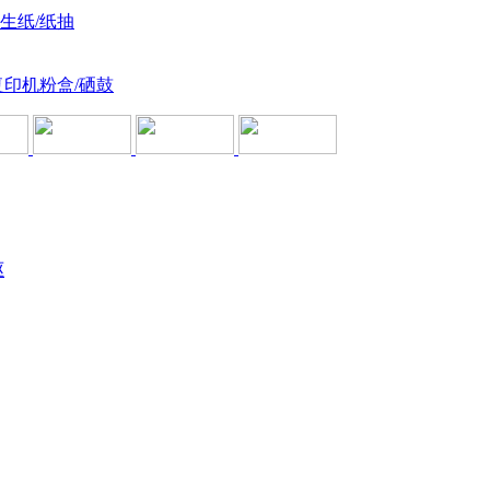
卫生纸/纸抽
复印机粉盒/硒鼓
驱