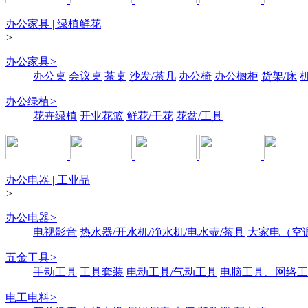
办公家具 | 绿植鲜花
>
办公家具
>
办公桌
会议桌
茶桌
沙发/茶几
办公椅
办公橱柜
货架/床
办公绿植
>
花卉绿植
开业花篮
鲜花/干花
花盆/工具
办公电器 | 工业品
>
办公电器
>
电视影音
热水器/开水机/净水机/电水壶/茶具
大家电（空
五金工具
>
手动工具
工具套装
电动工具/气动工具
电脑工具、网络工
电工电料
>