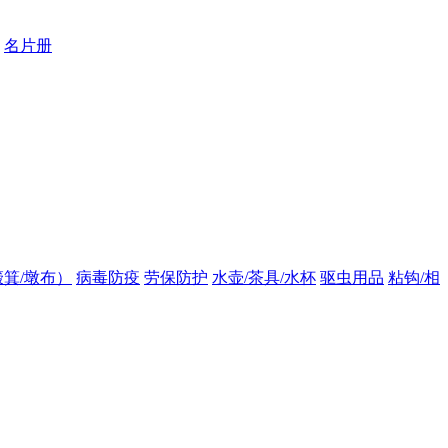
名片册
箕/墩布）
病毒防疫
劳保防护
水壶/茶具/水杯
驱虫用品
粘钩/相