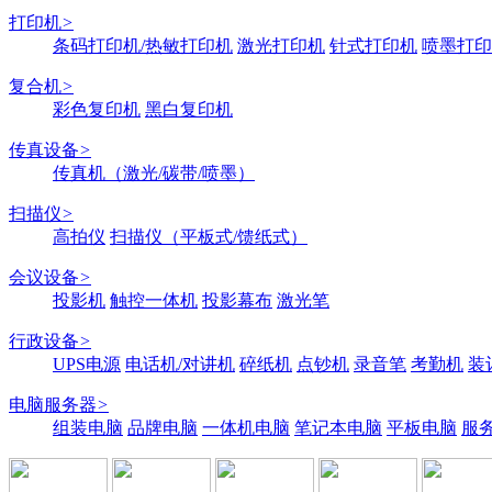
打印机
>
条码打印机/热敏打印机
激光打印机
针式打印机
喷墨打印
复合机
>
彩色复印机
黑白复印机
传真设备
>
传真机（激光/碳带/喷墨）
扫描仪
>
高拍仪
扫描仪（平板式/馈纸式）
会议设备
>
投影机
触控一体机
投影幕布
激光笔
行政设备
>
UPS电源
电话机/对讲机
碎纸机
点钞机
录音笔
考勤机
装
电脑服务器
>
组装电脑
品牌电脑
一体机电脑
笔记本电脑
平板电脑
服