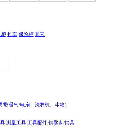
机柜
推车
保险柜
其它
调/取暖气/电扇、洗衣机、冰箱）
具
测量工具
工具配件
钥匙盘/锁具