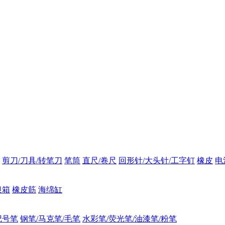
剪刀/刀具/转笔刀
笔筒
直尺/卷尺
回形针/大头针/工字钉
橡皮
电
银箱
橡皮筋
海绵缸
记号笔
钢笔/马克笔/毛笔
水彩笔/荧光笔/油漆笔/粉笔