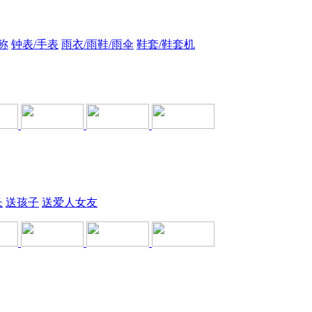
称
钟表/手表
雨衣/雨鞋/雨伞
鞋套/鞋套机
长
送孩子
送爱人女友