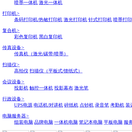
喷墨一体机
激光一体机
打印机
>
条码打印机/热敏打印机
激光打印机
针式打印机
喷墨打印
复合机
>
彩色复印机
黑白复印机
传真设备
>
传真机（激光/碳带/喷墨）
扫描仪
>
高拍仪
扫描仪（平板式/馈纸式）
会议设备
>
投影机
触控一体机
投影幕布
激光笔
行政设备
>
UPS电源
电话机/对讲机
碎纸机
点钞机
录音笔
考勤机
装
电脑服务器
>
组装电脑
品牌电脑
一体机电脑
笔记本电脑
平板电脑
服