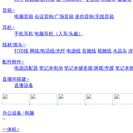
音箱
>
电脑音箱
会议音响/广场音箱
迷你音响/无线音箱
耳机
>
手机耳机
电脑耳机（入耳/头戴）
线材/接头
>
打印线
网线/电话线/光纤
电源线
音频线
视频线
水晶头
连
配件附件
>
电源适配器
笔记本电池
笔记本键盘膜/屏膜/壳膜
笔记本
直播间搭建
>
直播设备
办公设备 | 电脑
>
一体机
>