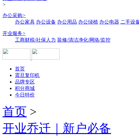
>
办公采购
>
办公家具
办公设备
办公用品
办公绿植
办公电器
二手设备
开业服务
>
工商财税/社保人力
装修/清洁净化/网络/监控
首页
震旦复印机
品牌专区
积分商城
今日特价
首页
>
开业乔迁｜新户必备