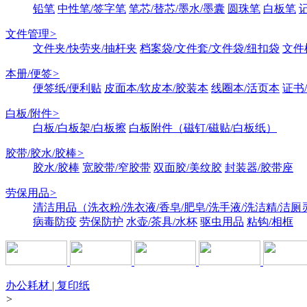
铅笔
中性笔/签字笔
笔芯/替芯/墨水/墨囊
圆珠笔
白板笔
文件管理
>
文件夹/快劳夹/抽杆夹
档案袋/文件套/文件袋/纽扣袋
文件
本册/便签
>
便签纸/便利贴
皮面本/软皮本/胶装本
线圈本/活页本
证书
白板/附件
>
白板/白板架/白板擦
白板附件（磁钉/磁贴/白板纸）
胶带/胶水/胶棒
>
胶水/胶棒
宽胶带/窄胶带
双面胶/美纹胶
封装器/胶带座
劳保用品
>
清洁用品（洗衣粉/洗衣液/香皂/肥皂/洗手液/洗洁精/洁厕
病毒防疫
劳保防护
水壶/茶具/水杯
驱虫用品
粘钩/相框
办公耗材 | 复印纸
>