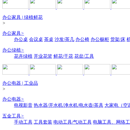
办公家具 | 绿植鲜花
>
办公家具
>
办公桌
会议桌
茶桌
沙发/茶几
办公椅
办公橱柜
货架/床
办公绿植
>
花卉绿植
开业花篮
鲜花/干花
花盆/工具
办公电器 | 工业品
>
办公电器
>
电视影音
热水器/开水机/净水机/电水壶/茶具
大家电（空
五金工具
>
手动工具
工具套装
电动工具/气动工具
电脑工具、网络工