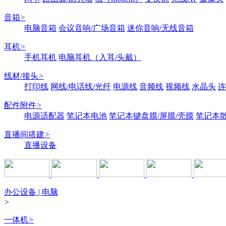
音箱
>
电脑音箱
会议音响/广场音箱
迷你音响/无线音箱
耳机
>
手机耳机
电脑耳机（入耳/头戴）
线材/接头
>
打印线
网线/电话线/光纤
电源线
音频线
视频线
水晶头
连
配件附件
>
电源适配器
笔记本电池
笔记本键盘膜/屏膜/壳膜
笔记本
直播间搭建
>
直播设备
办公设备 | 电脑
>
一体机
>