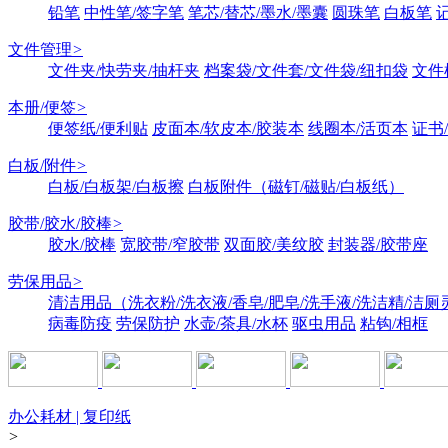
铅笔
中性笔/签字笔
笔芯/替芯/墨水/墨囊
圆珠笔
白板笔
文件管理
>
文件夹/快劳夹/抽杆夹
档案袋/文件套/文件袋/纽扣袋
文件
本册/便签
>
便签纸/便利贴
皮面本/软皮本/胶装本
线圈本/活页本
证书
白板/附件
>
白板/白板架/白板擦
白板附件（磁钉/磁贴/白板纸）
胶带/胶水/胶棒
>
胶水/胶棒
宽胶带/窄胶带
双面胶/美纹胶
封装器/胶带座
劳保用品
>
清洁用品（洗衣粉/洗衣液/香皂/肥皂/洗手液/洗洁精/洁厕
病毒防疫
劳保防护
水壶/茶具/水杯
驱虫用品
粘钩/相框
办公耗材 | 复印纸
>