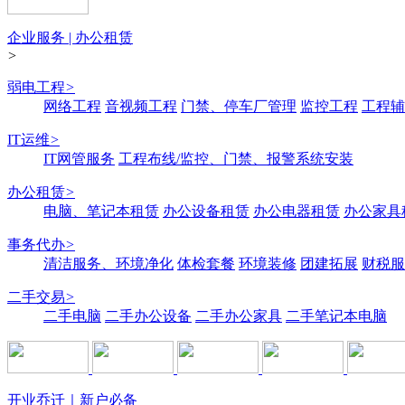
企业服务 | 办公租赁
>
弱电工程
>
网络工程
音视频工程
门禁、停车厂管理
监控工程
工程辅
IT运维
>
IT网管服务
工程布线/监控、门禁、报警系统安装
办公租赁
>
电脑、笔记本租赁
办公设备租赁
办公电器租赁
办公家具
事务代办
>
清洁服务、环境净化
体检套餐
环境装修
团建拓展
财税服
二手交易
>
二手电脑
二手办公设备
二手办公家具
二手笔记本电脑
开业乔迁｜新户必备