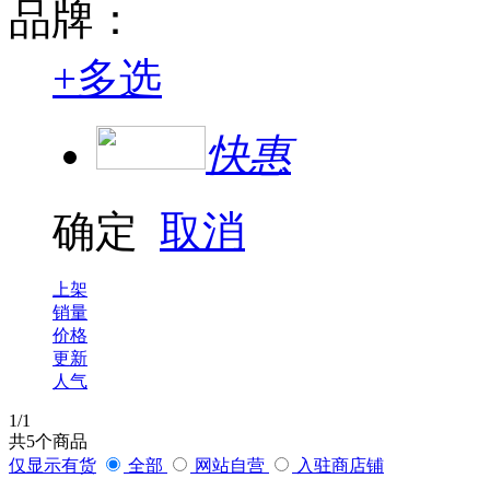
品牌：
+
多选
快惠
确定
取消
上架
销量
价格
更新
人气
1
/1
共
5
个商品
仅显示有货
全部
网站自营
入驻商店铺