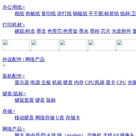
办公用纸
>
相纸
热敏纸
复印纸
连打纸
铜板纸
不干胶/标签纸
纸杯/
打印耗材
>
硒鼓/粉盒
墨盒
色带芯/色带架
墨水
墨粉
芯片
光盘附件
外设配件 | 网络产品
>
装机配件
>
显示器
电源
主板
机箱
硬盘
内存
CPU风扇
显卡
CPU
光
键盘/鼠标
>
键鼠套装
键盘
鼠标
存储
>
移动硬盘
网络存储
U盘
存储卡
网络产品
>
网卡
路由器/防火墙
猫（modem）
交换机
无线AP
摄像头