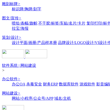
雕刻标牌
>
标识牌/胸牌/刻字
图文/宣传
>
喷绘/条幅/旗帜
不干胶/标签/车贴/名片/卡片
复印打印/标
拉宝/海报
策划/设计
>
设计平面/画册/产品样本册
品牌设计/LOGO设计/VI设计
软件系统 | 网站建设
>
办公软件
>
办公OA
杀毒安全
财务ERP
数据库软件
游戏软件
影音编
网站建设
>
网站/小程序/公众号/APP
域名/主机