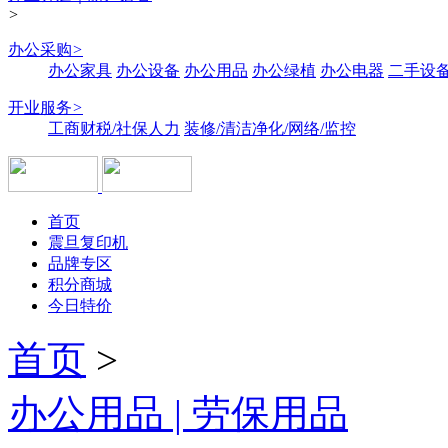
>
办公采购
>
办公家具
办公设备
办公用品
办公绿植
办公电器
二手设备
开业服务
>
工商财税/社保人力
装修/清洁净化/网络/监控
首页
震旦复印机
品牌专区
积分商城
今日特价
首页
>
办公用品 | 劳保用品