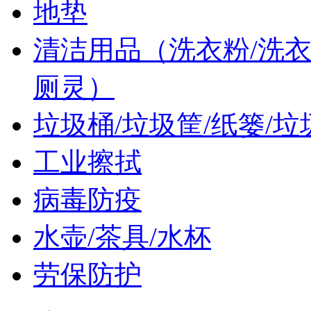
地垫
清洁用品（洗衣粉/洗衣液
厕灵）
垃圾桶/垃圾筐/纸篓/垃
工业擦拭
病毒防疫
水壶/茶具/水杯
劳保防护