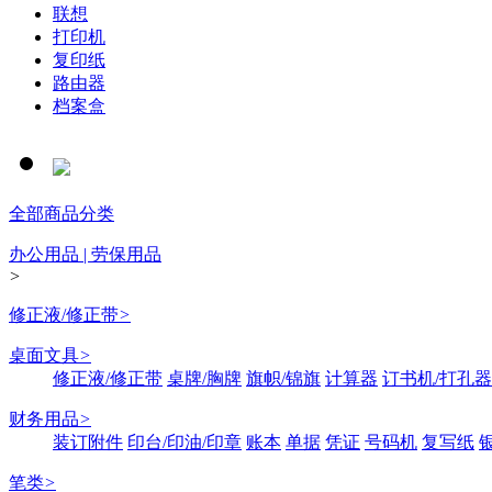
联想
打印机
复印纸
路由器
档案盒
全部商品分类
办公用品 | 劳保用品
>
修正液/修正带
>
桌面文具
>
修正液/修正带
桌牌/胸牌
旗帜/锦旗
计算器
订书机/打孔器
财务用品
>
装订附件
印台/印油/印章
账本
单据
凭证
号码机
复写纸
笔类
>