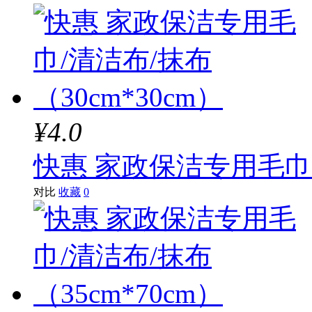
¥4.0
快惠 家政保洁专用毛巾/清
对比
收藏
0