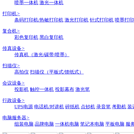
喷墨一体机
激光一体机
打印机
>
条码打印机/热敏打印机
激光打印机
针式打印机
喷墨打印
复合机
>
彩色复印机
黑白复印机
传真设备
>
传真机（激光/碳带/喷墨）
扫描仪
>
高拍仪
扫描仪（平板式/馈纸式）
会议设备
>
投影机
触控一体机
投影幕布
激光笔
行政设备
>
UPS电源
电话机/对讲机
碎纸机
点钞机
录音笔
考勤机
装
电脑服务器
>
组装电脑
品牌电脑
一体机电脑
笔记本电脑
平板电脑
服