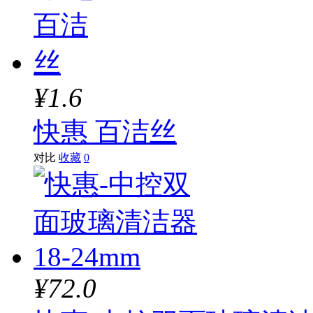
¥1.6
快惠 百洁丝
对比
收藏
0
¥72.0