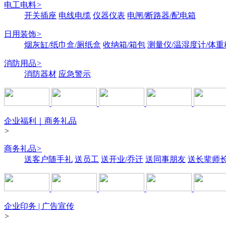
电工电料
>
开关插座
电线电缆
仪器仪表
电闸/断路器/配电箱
日用装饰
>
烟灰缸/纸巾盒/厕纸盒
收纳箱/箱包
测量仪/温湿度计/体重
消防用品
>
消防器材
应急警示
企业福利｜商务礼品
>
商务礼品
>
送客户随手礼
送员工
送开业/乔迁
送同事朋友
送长辈师
企业印务 | 广告宣传
>