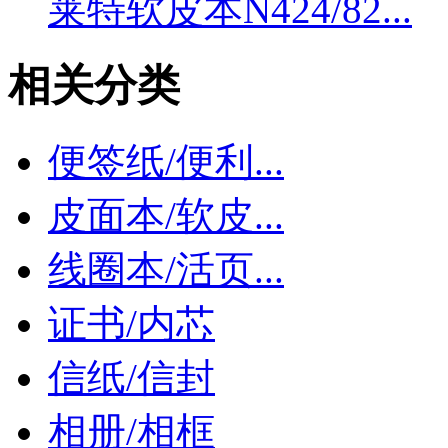
莱特软皮本N424/82...
相关分类
便签纸/便利...
皮面本/软皮...
线圈本/活页...
证书/内芯
信纸/信封
相册/相框