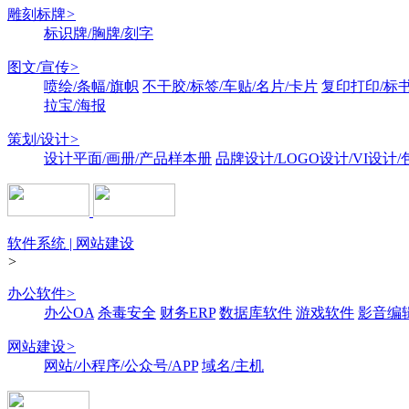
雕刻标牌
>
标识牌/胸牌/刻字
图文/宣传
>
喷绘/条幅/旗帜
不干胶/标签/车贴/名片/卡片
复印打印/标
拉宝/海报
策划/设计
>
设计平面/画册/产品样本册
品牌设计/LOGO设计/VI设计
软件系统 | 网站建设
>
办公软件
>
办公OA
杀毒安全
财务ERP
数据库软件
游戏软件
影音编
网站建设
>
网站/小程序/公众号/APP
域名/主机