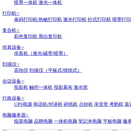
喷墨一体机
激光一体机
打印机
>
条码打印机/热敏打印机
激光打印机
针式打印机
喷墨打印
复合机
>
彩色复印机
黑白复印机
传真设备
>
传真机（激光/碳带/喷墨）
扫描仪
>
高拍仪
扫描仪（平板式/馈纸式）
会议设备
>
投影机
触控一体机
投影幕布
激光笔
行政设备
>
UPS电源
电话机/对讲机
碎纸机
点钞机
录音笔
考勤机
装
电脑服务器
>
组装电脑
品牌电脑
一体机电脑
笔记本电脑
平板电脑
服