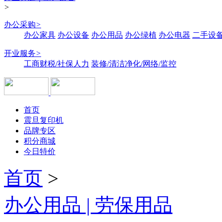
>
办公采购
>
办公家具
办公设备
办公用品
办公绿植
办公电器
二手设备
开业服务
>
工商财税/社保人力
装修/清洁净化/网络/监控
首页
震旦复印机
品牌专区
积分商城
今日特价
首页
>
办公用品 | 劳保用品