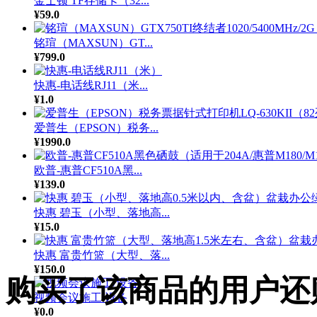
金士顿 TF存储卡（32...
¥59.0
铭瑄（MAXSUN）GT...
¥799.0
快惠-电话线RJ11（米...
¥1.0
爱普生（EPSON）税务...
¥1990.0
欧普-惠普CF510A黑...
¥139.0
快惠 碧玉（小型、落地高...
¥15.0
快惠 富贵竹篮（大型、落...
¥150.0
购买了该商品的用户还
视频会议施工/设备
¥0.0