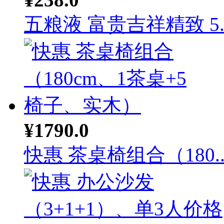
五粮液 富贵吉祥精致 5..
¥1790.0
快惠 茶桌椅组合（180..