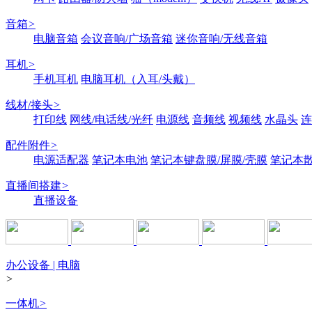
音箱
>
电脑音箱
会议音响/广场音箱
迷你音响/无线音箱
耳机
>
手机耳机
电脑耳机（入耳/头戴）
线材/接头
>
打印线
网线/电话线/光纤
电源线
音频线
视频线
水晶头
连
配件附件
>
电源适配器
笔记本电池
笔记本键盘膜/屏膜/壳膜
笔记本
直播间搭建
>
直播设备
办公设备 | 电脑
>
一体机
>