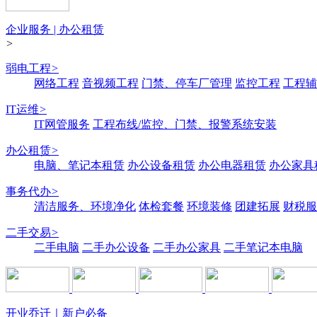
企业服务 | 办公租赁
>
弱电工程
>
网络工程
音视频工程
门禁、停车厂管理
监控工程
工程辅
IT运维
>
IT网管服务
工程布线/监控、门禁、报警系统安装
办公租赁
>
电脑、笔记本租赁
办公设备租赁
办公电器租赁
办公家具
事务代办
>
清洁服务、环境净化
体检套餐
环境装修
团建拓展
财税服
二手交易
>
二手电脑
二手办公设备
二手办公家具
二手笔记本电脑
开业乔迁｜新户必备