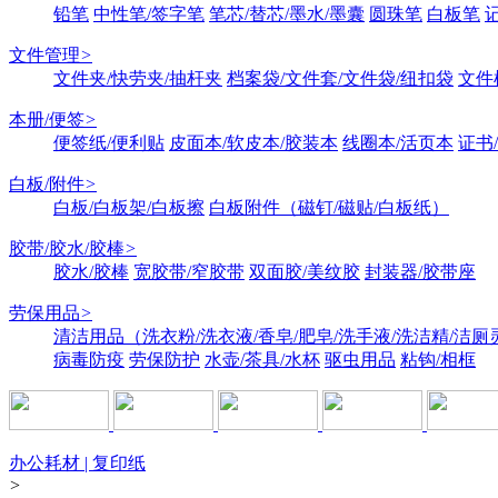
铅笔
中性笔/签字笔
笔芯/替芯/墨水/墨囊
圆珠笔
白板笔
文件管理
>
文件夹/快劳夹/抽杆夹
档案袋/文件套/文件袋/纽扣袋
文件
本册/便签
>
便签纸/便利贴
皮面本/软皮本/胶装本
线圈本/活页本
证书
白板/附件
>
白板/白板架/白板擦
白板附件（磁钉/磁贴/白板纸）
胶带/胶水/胶棒
>
胶水/胶棒
宽胶带/窄胶带
双面胶/美纹胶
封装器/胶带座
劳保用品
>
清洁用品（洗衣粉/洗衣液/香皂/肥皂/洗手液/洗洁精/洁厕
病毒防疫
劳保防护
水壶/茶具/水杯
驱虫用品
粘钩/相框
办公耗材 | 复印纸
>