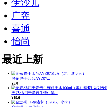
伊沙儿
广奔
喜通
怡尚
最近上新
晨光 快干印台AYZ97...
¥5.0
天威-适用于爱普生连供墨...
¥19.0