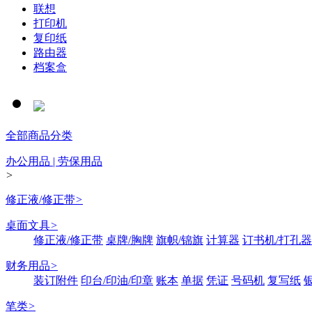
联想
打印机
复印纸
路由器
档案盒
全部商品分类
办公用品 | 劳保用品
>
修正液/修正带
>
桌面文具
>
修正液/修正带
桌牌/胸牌
旗帜/锦旗
计算器
订书机/打孔器
财务用品
>
装订附件
印台/印油/印章
账本
单据
凭证
号码机
复写纸
笔类
>