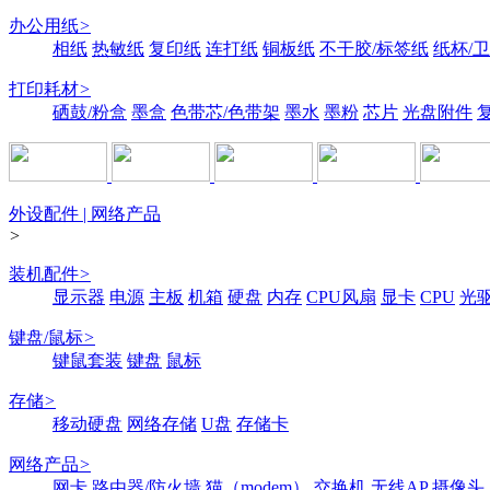
办公用纸
>
相纸
热敏纸
复印纸
连打纸
铜板纸
不干胶/标签纸
纸杯/
打印耗材
>
硒鼓/粉盒
墨盒
色带芯/色带架
墨水
墨粉
芯片
光盘附件
外设配件 | 网络产品
>
装机配件
>
显示器
电源
主板
机箱
硬盘
内存
CPU风扇
显卡
CPU
光
键盘/鼠标
>
键鼠套装
键盘
鼠标
存储
>
移动硬盘
网络存储
U盘
存储卡
网络产品
>
网卡
路由器/防火墙
猫（modem）
交换机
无线AP
摄像头