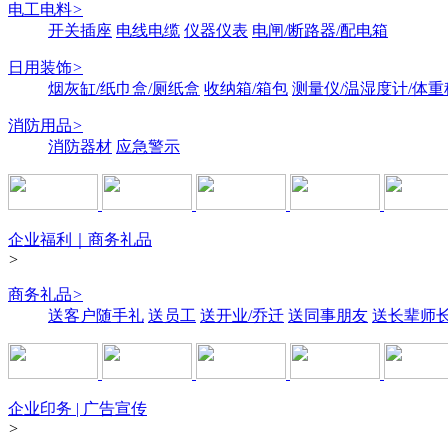
电工电料
>
开关插座
电线电缆
仪器仪表
电闸/断路器/配电箱
日用装饰
>
烟灰缸/纸巾盒/厕纸盒
收纳箱/箱包
测量仪/温湿度计/体重
消防用品
>
消防器材
应急警示
企业福利｜商务礼品
>
商务礼品
>
送客户随手礼
送员工
送开业/乔迁
送同事朋友
送长辈师
企业印务 | 广告宣传
>