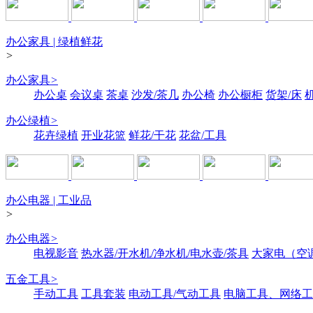
办公家具 | 绿植鲜花
>
办公家具
>
办公桌
会议桌
茶桌
沙发/茶几
办公椅
办公橱柜
货架/床
办公绿植
>
花卉绿植
开业花篮
鲜花/干花
花盆/工具
办公电器 | 工业品
>
办公电器
>
电视影音
热水器/开水机/净水机/电水壶/茶具
大家电（空
五金工具
>
手动工具
工具套装
电动工具/气动工具
电脑工具、网络工