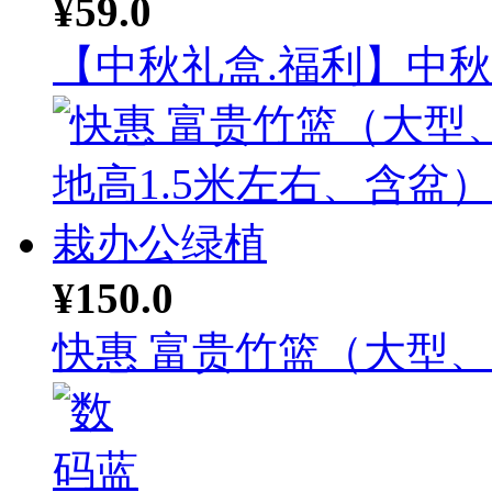
¥59.0
【中秋礼盒.福利】中秋月
¥150.0
快惠 富贵竹篮（大型、落