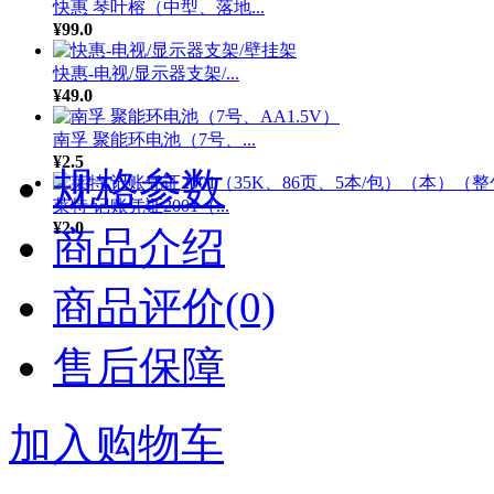
快惠 琴叶榕（中型、落地...
¥99.0
快惠-电视/显示器支架/...
¥49.0
南孚 聚能环电池（7号、...
¥2.5
规格参数
莱特 记账凭证2001（...
¥2.0
商品介绍
商品评价(0)
售后保障
加入购物车