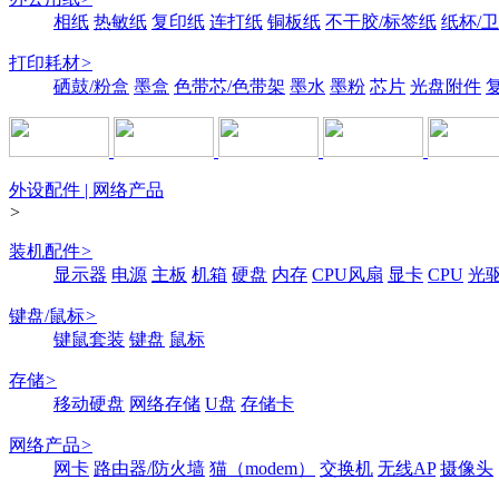
相纸
热敏纸
复印纸
连打纸
铜板纸
不干胶/标签纸
纸杯/
打印耗材
>
硒鼓/粉盒
墨盒
色带芯/色带架
墨水
墨粉
芯片
光盘附件
外设配件 | 网络产品
>
装机配件
>
显示器
电源
主板
机箱
硬盘
内存
CPU风扇
显卡
CPU
光
键盘/鼠标
>
键鼠套装
键盘
鼠标
存储
>
移动硬盘
网络存储
U盘
存储卡
网络产品
>
网卡
路由器/防火墙
猫（modem）
交换机
无线AP
摄像头