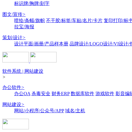
标识牌/胸牌/刻字
图文/宣传
>
喷绘/条幅/旗帜
不干胶/标签/车贴/名片/卡片
复印打印/标
拉宝/海报
策划/设计
>
设计平面/画册/产品样本册
品牌设计/LOGO设计/VI设计
软件系统 | 网站建设
>
办公软件
>
办公OA
杀毒安全
财务ERP
数据库软件
游戏软件
影音编
网站建设
>
网站/小程序/公众号/APP
域名/主机