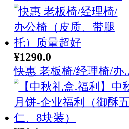
¥1290.0
快惠 老板椅/经理椅/办..