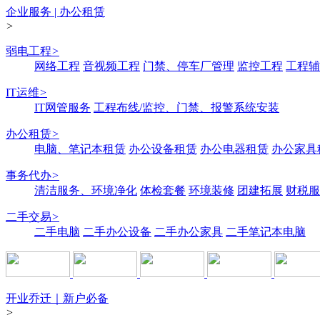
企业服务 | 办公租赁
>
弱电工程
>
网络工程
音视频工程
门禁、停车厂管理
监控工程
工程辅
IT运维
>
IT网管服务
工程布线/监控、门禁、报警系统安装
办公租赁
>
电脑、笔记本租赁
办公设备租赁
办公电器租赁
办公家具
事务代办
>
清洁服务、环境净化
体检套餐
环境装修
团建拓展
财税服
二手交易
>
二手电脑
二手办公设备
二手办公家具
二手笔记本电脑
开业乔迁｜新户必备
>