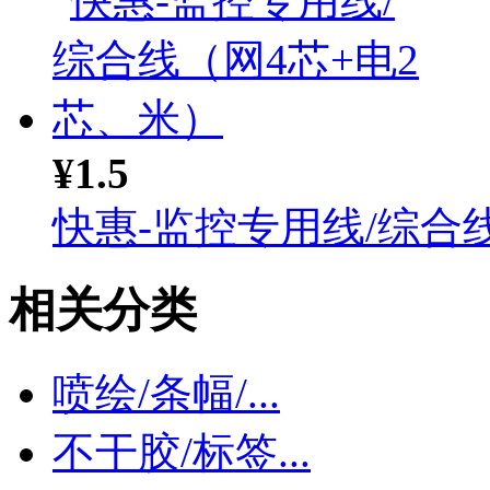
¥1.5
快惠-监控专用线/综合线.
相关分类
喷绘/条幅/...
不干胶/标签...