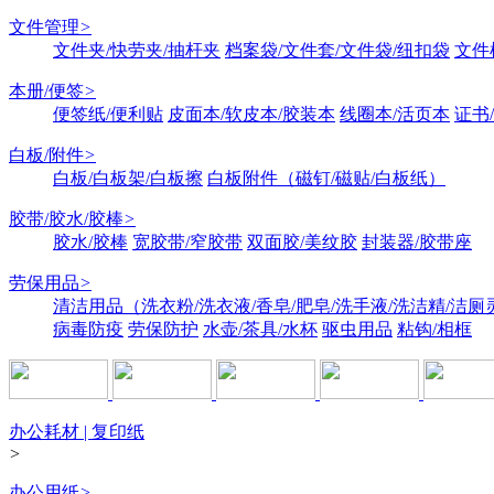
文件管理
>
文件夹/快劳夹/抽杆夹
档案袋/文件套/文件袋/纽扣袋
文件
本册/便签
>
便签纸/便利贴
皮面本/软皮本/胶装本
线圈本/活页本
证书
白板/附件
>
白板/白板架/白板擦
白板附件（磁钉/磁贴/白板纸）
胶带/胶水/胶棒
>
胶水/胶棒
宽胶带/窄胶带
双面胶/美纹胶
封装器/胶带座
劳保用品
>
清洁用品（洗衣粉/洗衣液/香皂/肥皂/洗手液/洗洁精/洁厕
病毒防疫
劳保防护
水壶/茶具/水杯
驱虫用品
粘钩/相框
办公耗材 | 复印纸
>
办公用纸
>