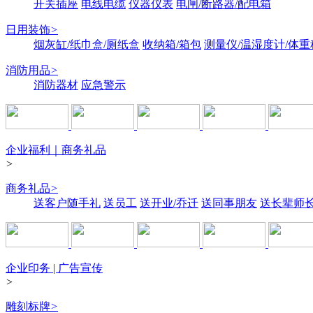
开关插座
电线电缆
仪器仪表
电闸/断路器/配电箱
日用装饰
>
烟灰缸/纸巾盒/厕纸盒
收纳箱/箱包
测量仪/温湿度计/体重
消防用品
>
消防器材
应急警示
企业福利｜商务礼品
>
商务礼品
>
送客户随手礼
送员工
送开业/乔迁
送同事朋友
送长辈师
企业印务 | 广告宣传
>
雕刻标牌
>