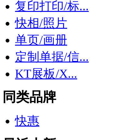
复印打印/标...
快相/照片
单页/画册
定制单据/信...
KT展板/X...
同类品牌
快惠