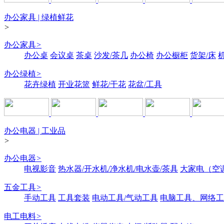
办公家具 | 绿植鲜花
>
办公家具
>
办公桌
会议桌
茶桌
沙发/茶几
办公椅
办公橱柜
货架/床
办公绿植
>
花卉绿植
开业花篮
鲜花/干花
花盆/工具
办公电器 | 工业品
>
办公电器
>
电视影音
热水器/开水机/净水机/电水壶/茶具
大家电（空
五金工具
>
手动工具
工具套装
电动工具/气动工具
电脑工具、网络工
电工电料
>