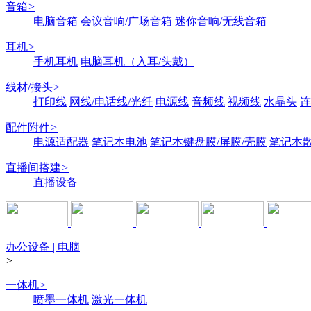
音箱
>
电脑音箱
会议音响/广场音箱
迷你音响/无线音箱
耳机
>
手机耳机
电脑耳机（入耳/头戴）
线材/接头
>
打印线
网线/电话线/光纤
电源线
音频线
视频线
水晶头
连
配件附件
>
电源适配器
笔记本电池
笔记本键盘膜/屏膜/壳膜
笔记本
直播间搭建
>
直播设备
办公设备 | 电脑
>
一体机
>
喷墨一体机
激光一体机