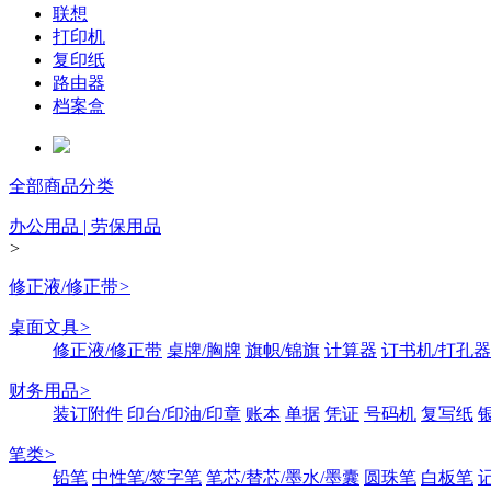
联想
打印机
复印纸
路由器
档案盒
全部商品分类
办公用品 | 劳保用品
>
修正液/修正带
>
桌面文具
>
修正液/修正带
桌牌/胸牌
旗帜/锦旗
计算器
订书机/打孔器
财务用品
>
装订附件
印台/印油/印章
账本
单据
凭证
号码机
复写纸
笔类
>
铅笔
中性笔/签字笔
笔芯/替芯/墨水/墨囊
圆珠笔
白板笔