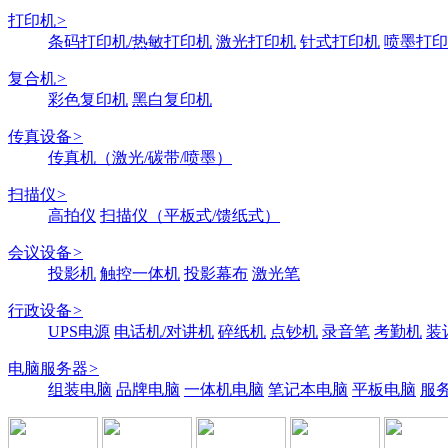
打印机
>
条码打印机/热敏打印机
激光打印机
针式打印机
喷墨打印
复合机
>
彩色复印机
黑白复印机
传真设备
>
传真机（激光/碳带/喷墨）
扫描仪
>
高拍仪
扫描仪（平板式/馈纸式）
会议设备
>
投影机
触控一体机
投影幕布
激光笔
行政设备
>
UPS电源
电话机/对讲机
碎纸机
点钞机
录音笔
考勤机
装
电脑服务器
>
组装电脑
品牌电脑
一体机电脑
笔记本电脑
平板电脑
服