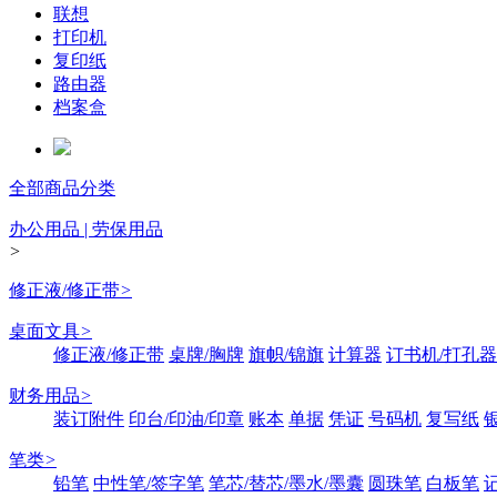
联想
打印机
复印纸
路由器
档案盒
全部商品分类
办公用品 | 劳保用品
>
修正液/修正带
>
桌面文具
>
修正液/修正带
桌牌/胸牌
旗帜/锦旗
计算器
订书机/打孔器
财务用品
>
装订附件
印台/印油/印章
账本
单据
凭证
号码机
复写纸
笔类
>
铅笔
中性笔/签字笔
笔芯/替芯/墨水/墨囊
圆珠笔
白板笔