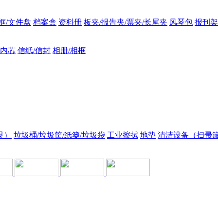
框/文件盘
档案盒
资料册
板夹/报告夹/票夹/长尾夹
风琴包
报刊架
/内芯
信纸/信封
相册/相框
灵）
垃圾桶/垃圾筐/纸篓/垃圾袋
工业擦拭
地垫
清洁设备（扫帚簸