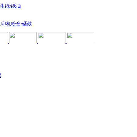
卫生纸/纸抽
复印机粉盒/硒鼓
驱