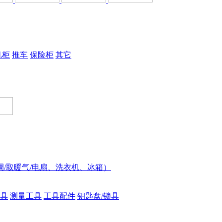
机柜
推车
保险柜
其它
调/取暖气/电扇、洗衣机、冰箱）
具
测量工具
工具配件
钥匙盘/锁具