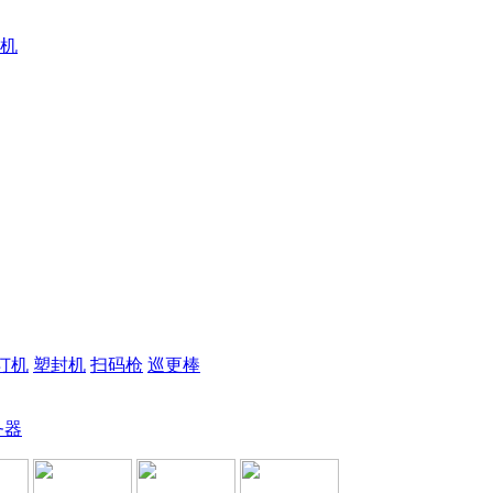
机
订机
塑封机
扫码枪
巡更棒
务器