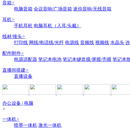
音箱
>
电脑音箱
会议音响/广场音箱
迷你音响/无线音箱
耳机
>
手机耳机
电脑耳机（入耳/头戴）
线材/接头
>
打印线
网线/电话线/光纤
电源线
音频线
视频线
水晶头
连
配件附件
>
电源适配器
笔记本电池
笔记本键盘膜/屏膜/壳膜
笔记本
直播间搭建
>
直播设备
办公设备 | 电脑
>
一体机
>
喷墨一体机
激光一体机