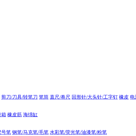
剪刀/刀具/转笔刀
笔筒
直尺/卷尺
回形针/大头针/工字钉
橡皮
电
银箱
橡皮筋
海绵缸
记号笔
钢笔/马克笔/毛笔
水彩笔/荧光笔/油漆笔/粉笔