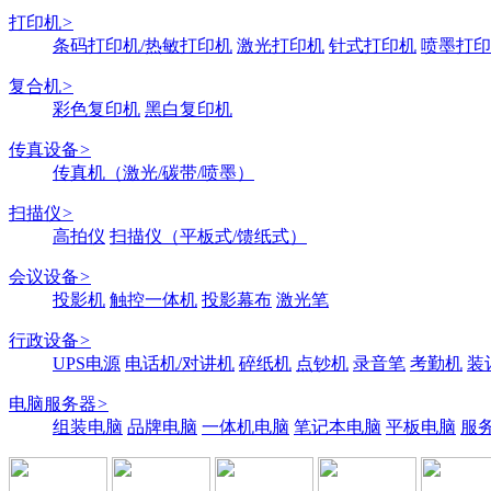
打印机
>
条码打印机/热敏打印机
激光打印机
针式打印机
喷墨打印
复合机
>
彩色复印机
黑白复印机
传真设备
>
传真机（激光/碳带/喷墨）
扫描仪
>
高拍仪
扫描仪（平板式/馈纸式）
会议设备
>
投影机
触控一体机
投影幕布
激光笔
行政设备
>
UPS电源
电话机/对讲机
碎纸机
点钞机
录音笔
考勤机
装
电脑服务器
>
组装电脑
品牌电脑
一体机电脑
笔记本电脑
平板电脑
服