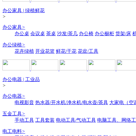
办公家具 | 绿植鲜花
>
办公家具
>
办公桌
会议桌
茶桌
沙发/茶几
办公椅
办公橱柜
货架/床
办公绿植
>
花卉绿植
开业花篮
鲜花/干花
花盆/工具
办公电器 | 工业品
>
办公电器
>
电视影音
热水器/开水机/净水机/电水壶/茶具
大家电（空
五金工具
>
手动工具
工具套装
电动工具/气动工具
电脑工具、网络工
电工电料
>