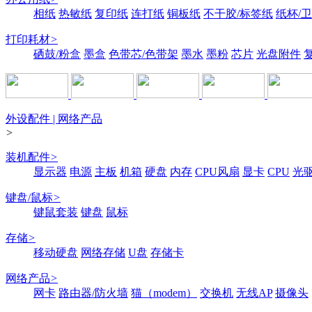
相纸
热敏纸
复印纸
连打纸
铜板纸
不干胶/标签纸
纸杯/
打印耗材
>
硒鼓/粉盒
墨盒
色带芯/色带架
墨水
墨粉
芯片
光盘附件
外设配件 | 网络产品
>
装机配件
>
显示器
电源
主板
机箱
硬盘
内存
CPU风扇
显卡
CPU
光
键盘/鼠标
>
键鼠套装
键盘
鼠标
存储
>
移动硬盘
网络存储
U盘
存储卡
网络产品
>
网卡
路由器/防火墙
猫（modem）
交换机
无线AP
摄像头