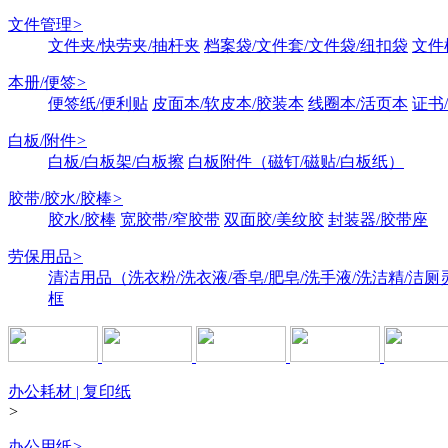
文件管理
>
文件夹/快劳夹/抽杆夹
档案袋/文件套/文件袋/纽扣袋
文件
本册/便签
>
便签纸/便利贴
皮面本/软皮本/胶装本
线圈本/活页本
证书
白板/附件
>
白板/白板架/白板擦
白板附件（磁钉/磁贴/白板纸）
胶带/胶水/胶棒
>
胶水/胶棒
宽胶带/窄胶带
双面胶/美纹胶
封装器/胶带座
劳保用品
>
清洁用品（洗衣粉/洗衣液/香皂/肥皂/洗手液/洗洁精/洁厕
框
办公耗材 | 复印纸
>
办公用纸
>