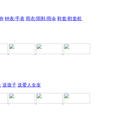
称
钟表/手表
雨衣/雨鞋/雨伞
鞋套/鞋套机
长
送孩子
送爱人女友