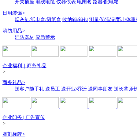
开关插座
电线电缆
仪器仪表
电闸/断路器/配电箱
日用装饰
>
烟灰缸/纸巾盒/厕纸盒
收纳箱/箱包
测量仪/温湿度计/体重
消防用品
>
消防器材
应急警示
企业福利｜商务礼品
>
商务礼品
>
送客户随手礼
送员工
送开业/乔迁
送同事朋友
送长辈师
企业印务 | 广告宣传
>
雕刻标牌
>