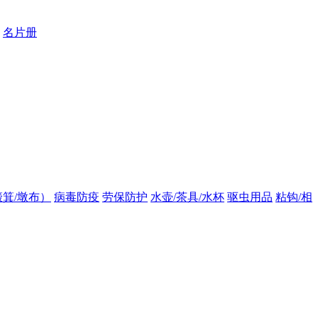
名片册
箕/墩布）
病毒防疫
劳保防护
水壶/茶具/水杯
驱虫用品
粘钩/相