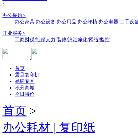
>
办公采购
>
办公家具
办公设备
办公用品
办公绿植
办公电器
二手设备
开业服务
>
工商财税/社保人力
装修/清洁净化/网络/监控
首页
震旦复印机
品牌专区
积分商城
今日特价
首页
>
办公耗材 | 复印纸