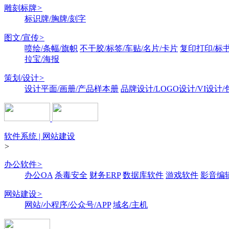
雕刻标牌
>
标识牌/胸牌/刻字
图文/宣传
>
喷绘/条幅/旗帜
不干胶/标签/车贴/名片/卡片
复印打印/标
拉宝/海报
策划/设计
>
设计平面/画册/产品样本册
品牌设计/LOGO设计/VI设计
软件系统 | 网站建设
>
办公软件
>
办公OA
杀毒安全
财务ERP
数据库软件
游戏软件
影音编
网站建设
>
网站/小程序/公众号/APP
域名/主机