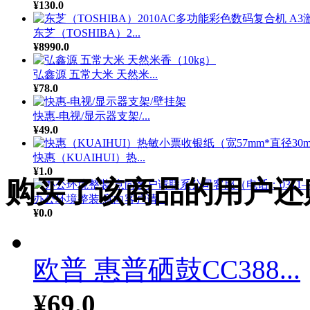
¥130.0
东芝（TOSHIBA）2...
¥8990.0
弘鑫源 五常大米 天然米...
¥78.0
快惠-电视/显示器支架/...
¥49.0
快惠（KUAIHUI）热...
¥1.0
购买了该商品的用户还
办公环境整装 意向客户请...
¥0.0
欧普 惠普硒鼓CC388...
¥69.0