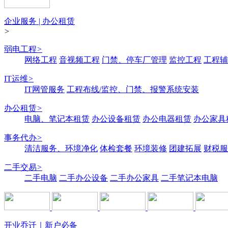
企业服务 | 办公租赁
>
弱电工程
>
网络工程
音视频工程
门禁、停车厂管理
监控工程
工程辅
IT运维
>
IT网管服务
工程布线/监控、门禁、报警系统安装
办公租赁
>
电脑、笔记本租赁
办公设备租赁
办公电器租赁
办公家具
事务代办
>
清洁服务、环境净化
体检套餐
环境装修
团建拓展
财税服
二手交易
>
二手电脑
二手办公设备
二手办公家具
二手笔记本电脑
开业乔迁｜新户必备