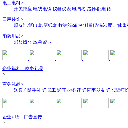
电工电料
>
开关插座
电线电缆
仪器仪表
电闸/断路器/配电箱
日用装饰
>
烟灰缸/纸巾盒/厕纸盒
收纳箱/箱包
测量仪/温湿度计/体重
消防用品
>
消防器材
应急警示
企业福利｜商务礼品
>
商务礼品
>
送客户随手礼
送员工
送开业/乔迁
送同事朋友
送长辈师
企业印务 | 广告宣传
>