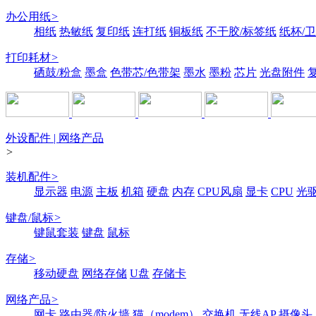
办公用纸
>
相纸
热敏纸
复印纸
连打纸
铜板纸
不干胶/标签纸
纸杯/
打印耗材
>
硒鼓/粉盒
墨盒
色带芯/色带架
墨水
墨粉
芯片
光盘附件
外设配件 | 网络产品
>
装机配件
>
显示器
电源
主板
机箱
硬盘
内存
CPU风扇
显卡
CPU
光
键盘/鼠标
>
键鼠套装
键盘
鼠标
存储
>
移动硬盘
网络存储
U盘
存储卡
网络产品
>
网卡
路由器/防火墙
猫（modem）
交换机
无线AP
摄像头