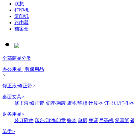
联想
打印机
复印纸
路由器
档案盒
全部商品分类
办公用品 | 劳保用品
>
修正液/修正带
>
桌面文具
>
修正液/修正带
桌牌/胸牌
旗帜/锦旗
计算器
订书机/打孔器
财务用品
>
装订附件
印台/印油/印章
账本
单据
凭证
号码机
复写纸
笔类
>