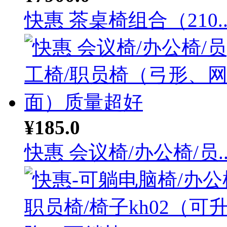
快惠 茶桌椅组合（210..
¥185.0
快惠 会议椅/办公椅/员..