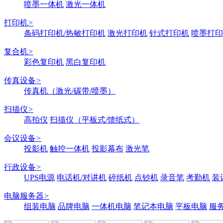
喷墨一体机
激光一体机
打印机
>
条码打印机/热敏打印机
激光打印机
针式打印机
喷墨打印
复合机
>
彩色复印机
黑白复印机
传真设备
>
传真机（激光/碳带/喷墨）
扫描仪
>
高拍仪
扫描仪（平板式/馈纸式）
会议设备
>
投影机
触控一体机
投影幕布
激光笔
行政设备
>
UPS电源
电话机/对讲机
碎纸机
点钞机
录音笔
考勤机
装
电脑服务器
>
组装电脑
品牌电脑
一体机电脑
笔记本电脑
平板电脑
服