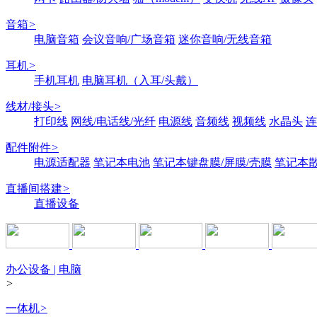
音箱
>
电脑音箱
会议音响/广场音箱
迷你音响/无线音箱
耳机
>
手机耳机
电脑耳机（入耳/头戴）
线材/接头
>
打印线
网线/电话线/光纤
电源线
音频线
视频线
水晶头
连
配件附件
>
电源适配器
笔记本电池
笔记本键盘膜/屏膜/壳膜
笔记本
直播间搭建
>
直播设备
办公设备 | 电脑
>
一体机
>