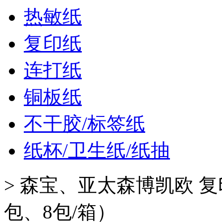
热敏纸
复印纸
连打纸
铜板纸
不干胶/标签纸
纸杯/卫生纸/纸抽
>
森宝、亚太森博凯欧 复印
包、8包/箱）