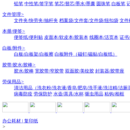
铅笔
中性笔/签字笔
笔芯/替芯/墨水/墨囊
圆珠笔
白板笔
文件管理
>
文件夹/快劳夹/抽杆夹
档案袋/文件套/文件袋/纽扣袋
文件
本册/便签
>
便签纸/便利贴
皮面本/软皮本/胶装本
线圈本/活页本
证书
白板/附件
>
白板/白板架/白板擦
白板附件（磁钉/磁贴/白板纸）
胶带/胶水/胶棒
>
胶水/胶棒
宽胶带/窄胶带
双面胶/美纹胶
封装器/胶带座
劳保用品
>
清洁用品（洗衣粉/洗衣液/香皂/肥皂/洗手液/洗洁精/洁厕
病毒防疫
劳保防护
水壶/茶具/水杯
驱虫用品
粘钩/相框
办公耗材 | 复印纸
>