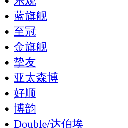
乐观
蓝旗舰
至冠
金旗舰
挚友
亚太森博
好顺
博韵
Double/达伯埃