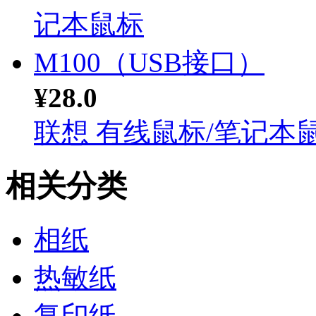
¥28.0
联想 有线鼠标/笔记本鼠.
相关分类
相纸
热敏纸
复印纸