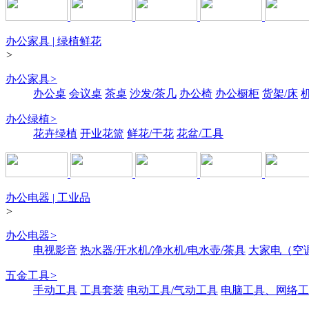
办公家具 | 绿植鲜花
>
办公家具
>
办公桌
会议桌
茶桌
沙发/茶几
办公椅
办公橱柜
货架/床
办公绿植
>
花卉绿植
开业花篮
鲜花/干花
花盆/工具
办公电器 | 工业品
>
办公电器
>
电视影音
热水器/开水机/净水机/电水壶/茶具
大家电（空
五金工具
>
手动工具
工具套装
电动工具/气动工具
电脑工具、网络工