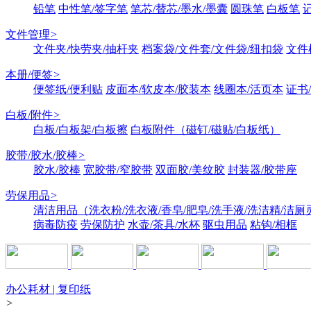
铅笔
中性笔/签字笔
笔芯/替芯/墨水/墨囊
圆珠笔
白板笔
文件管理
>
文件夹/快劳夹/抽杆夹
档案袋/文件套/文件袋/纽扣袋
文件
本册/便签
>
便签纸/便利贴
皮面本/软皮本/胶装本
线圈本/活页本
证书
白板/附件
>
白板/白板架/白板擦
白板附件（磁钉/磁贴/白板纸）
胶带/胶水/胶棒
>
胶水/胶棒
宽胶带/窄胶带
双面胶/美纹胶
封装器/胶带座
劳保用品
>
清洁用品（洗衣粉/洗衣液/香皂/肥皂/洗手液/洗洁精/洁厕
病毒防疫
劳保防护
水壶/茶具/水杯
驱虫用品
粘钩/相框
办公耗材 | 复印纸
>