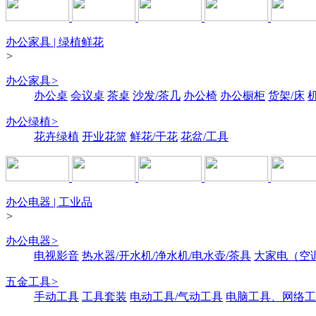
办公家具 | 绿植鲜花
>
办公家具
>
办公桌
会议桌
茶桌
沙发/茶几
办公椅
办公橱柜
货架/床
办公绿植
>
花卉绿植
开业花篮
鲜花/干花
花盆/工具
办公电器 | 工业品
>
办公电器
>
电视影音
热水器/开水机/净水机/电水壶/茶具
大家电（空
五金工具
>
手动工具
工具套装
电动工具/气动工具
电脑工具、网络工