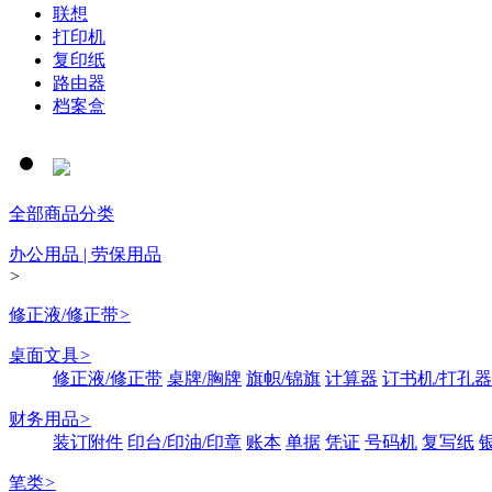
联想
打印机
复印纸
路由器
档案盒
全部商品分类
办公用品 | 劳保用品
>
修正液/修正带
>
桌面文具
>
修正液/修正带
桌牌/胸牌
旗帜/锦旗
计算器
订书机/打孔器
财务用品
>
装订附件
印台/印油/印章
账本
单据
凭证
号码机
复写纸
笔类
>