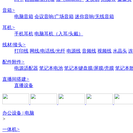
音箱
>
电脑音箱
会议音响/广场音箱
迷你音响/无线音箱
耳机
>
手机耳机
电脑耳机（入耳/头戴）
线材/接头
>
打印线
网线/电话线/光纤
电源线
音频线
视频线
水晶头
连
配件附件
>
电源适配器
笔记本电池
笔记本键盘膜/屏膜/壳膜
笔记本
直播间搭建
>
直播设备
办公设备 | 电脑
>
一体机
>