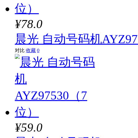
¥78.0
晨光 自动号码机AYZ97
对比
收藏
0
¥59.0