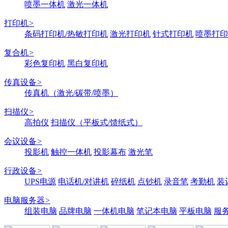
喷墨一体机
激光一体机
打印机
>
条码打印机/热敏打印机
激光打印机
针式打印机
喷墨打印
复合机
>
彩色复印机
黑白复印机
传真设备
>
传真机（激光/碳带/喷墨）
扫描仪
>
高拍仪
扫描仪（平板式/馈纸式）
会议设备
>
投影机
触控一体机
投影幕布
激光笔
行政设备
>
UPS电源
电话机/对讲机
碎纸机
点钞机
录音笔
考勤机
装
电脑服务器
>
组装电脑
品牌电脑
一体机电脑
笔记本电脑
平板电脑
服