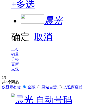
+
多选
晨光
确定
取消
上架
销量
价格
更新
人气
1
/1
共
5
个商品
仅显示有货
全部
网站自营
入驻商店铺