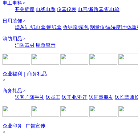
电工电料
>
开关插座
电线电缆
仪器仪表
电闸/断路器/配电箱
日用装饰
>
烟灰缸/纸巾盒/厕纸盒
收纳箱/箱包
测量仪/温湿度计/体重
消防用品
>
消防器材
应急警示
企业福利｜商务礼品
>
商务礼品
>
送客户随手礼
送员工
送开业/乔迁
送同事朋友
送长辈师
企业印务 | 广告宣传
>