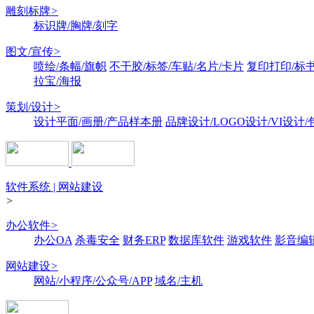
雕刻标牌
>
标识牌/胸牌/刻字
图文/宣传
>
喷绘/条幅/旗帜
不干胶/标签/车贴/名片/卡片
复印打印/标
拉宝/海报
策划/设计
>
设计平面/画册/产品样本册
品牌设计/LOGO设计/VI设计
软件系统 | 网站建设
>
办公软件
>
办公OA
杀毒安全
财务ERP
数据库软件
游戏软件
影音编
网站建设
>
网站/小程序/公众号/APP
域名/主机