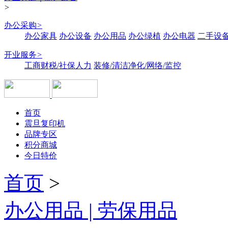
>
办公采购
>
办公家具
办公设备
办公用品
办公绿植
办公电器
二手设备
开业服务
>
工商财税/社保人力
装修/清洁净化/网络/监控
首页
震旦复印机
品牌专区
积分商城
今日特价
首页
>
办公用品 | 劳保用品