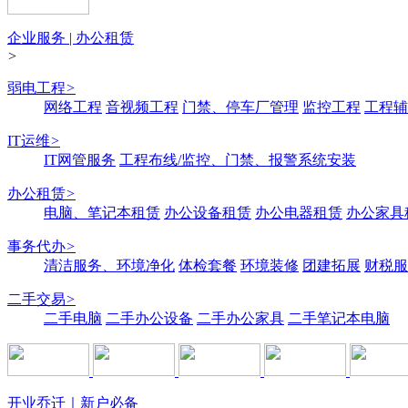
企业服务 | 办公租赁
>
弱电工程
>
网络工程
音视频工程
门禁、停车厂管理
监控工程
工程辅
IT运维
>
IT网管服务
工程布线/监控、门禁、报警系统安装
办公租赁
>
电脑、笔记本租赁
办公设备租赁
办公电器租赁
办公家具
事务代办
>
清洁服务、环境净化
体检套餐
环境装修
团建拓展
财税服
二手交易
>
二手电脑
二手办公设备
二手办公家具
二手笔记本电脑
开业乔迁｜新户必备