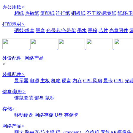
办公用纸
>
相纸
热敏纸
复印纸
连打纸
铜板纸
不干胶/标签纸
纸杯/
打印耗材
>
硒鼓/粉盒
墨盒
色带芯/色带架
墨水
墨粉
芯片
光盘附件
外设配件 | 网络产品
>
装机配件
>
显示器
电源
主板
机箱
硬盘
内存
CPU风扇
显卡
CPU
光
键盘/鼠标
>
键鼠套装
键盘
鼠标
存储
>
移动硬盘
网络存储
U盘
存储卡
网络产品
>
网卡
路由器/防火墙
猫（modem）
交换机
无线AP
摄像头