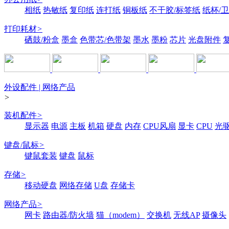
相纸
热敏纸
复印纸
连打纸
铜板纸
不干胶/标签纸
纸杯/
打印耗材
>
硒鼓/粉盒
墨盒
色带芯/色带架
墨水
墨粉
芯片
光盘附件
外设配件 | 网络产品
>
装机配件
>
显示器
电源
主板
机箱
硬盘
内存
CPU风扇
显卡
CPU
光
键盘/鼠标
>
键鼠套装
键盘
鼠标
存储
>
移动硬盘
网络存储
U盘
存储卡
网络产品
>
网卡
路由器/防火墙
猫（modem）
交换机
无线AP
摄像头