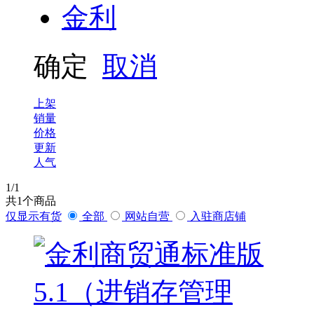
金利
确定
取消
上架
销量
价格
更新
人气
1
/1
共
1
个商品
仅显示有货
全部
网站自营
入驻商店铺