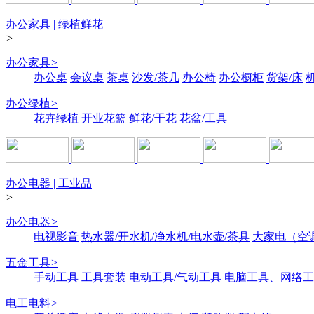
办公家具 | 绿植鲜花
>
办公家具
>
办公桌
会议桌
茶桌
沙发/茶几
办公椅
办公橱柜
货架/床
办公绿植
>
花卉绿植
开业花篮
鲜花/干花
花盆/工具
办公电器 | 工业品
>
办公电器
>
电视影音
热水器/开水机/净水机/电水壶/茶具
大家电（空
五金工具
>
手动工具
工具套装
电动工具/气动工具
电脑工具、网络工
电工电料
>