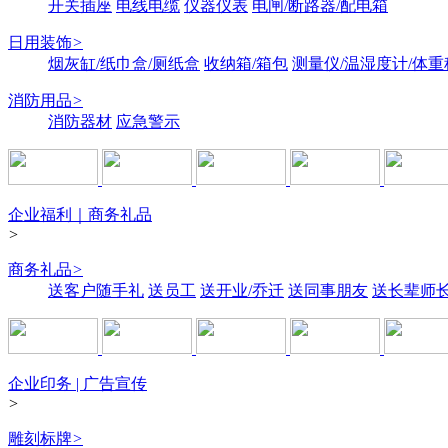
开关插座
电线电缆
仪器仪表
电闸/断路器/配电箱
日用装饰
>
烟灰缸/纸巾盒/厕纸盒
收纳箱/箱包
测量仪/温湿度计/体重
消防用品
>
消防器材
应急警示
企业福利｜商务礼品
>
商务礼品
>
送客户随手礼
送员工
送开业/乔迁
送同事朋友
送长辈师
企业印务 | 广告宣传
>
雕刻标牌
>