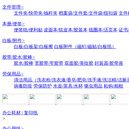
文件管理
>
文件夹/快劳夹/抽杆夹
档案袋/文件套/文件袋/纽扣袋
文件
本册/便签
>
便签纸/便利贴
皮面本/软皮本/胶装本
线圈本/活页本
证书
白板/附件
>
白板/白板架/白板擦
白板附件（磁钉/磁贴/白板纸）
胶带/胶水/胶棒
>
胶水/胶棒
宽胶带/窄胶带
双面胶/美纹胶
封装器/胶带座
劳保用品
>
清洁用品（洗衣粉/洗衣液/香皂/肥皂/洗手液/洗洁精/洁厕
病毒防疫
劳保防护
水壶/茶具/水杯
驱虫用品
粘钩/相框
办公耗材 | 复印纸
>
办公用纸
>