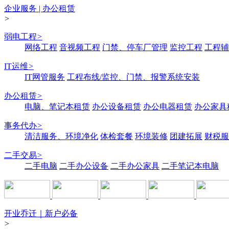
企业服务 | 办公租赁
>
弱电工程
>
网络工程
音视频工程
门禁、停车厂管理
监控工程
工程辅
IT运维
>
IT网管服务
工程布线/监控、门禁、报警系统安装
办公租赁
>
电脑、笔记本租赁
办公设备租赁
办公电器租赁
办公家具
事务代办
>
清洁服务、环境净化
体检套餐
环境装修
团建拓展
财税服
二手交易
>
二手电脑
二手办公设备
二手办公家具
二手笔记本电脑
开业乔迁｜新户必备
>