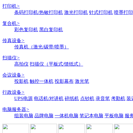
打印机
>
条码打印机/热敏打印机
激光打印机
针式打印机
喷墨打印
复合机
>
彩色复印机
黑白复印机
传真设备
>
传真机（激光/碳带/喷墨）
扫描仪
>
高拍仪
扫描仪（平板式/馈纸式）
会议设备
>
投影机
触控一体机
投影幕布
激光笔
行政设备
>
UPS电源
电话机/对讲机
碎纸机
点钞机
录音笔
考勤机
装
电脑服务器
>
组装电脑
品牌电脑
一体机电脑
笔记本电脑
平板电脑
服