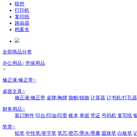
联想
打印机
复印纸
路由器
档案盒
全部商品分类
办公用品 | 劳保用品
>
修正液/修正带
>
桌面文具
>
修正液/修正带
桌牌/胸牌
旗帜/锦旗
计算器
订书机/打孔器
财务用品
>
装订附件
印台/印油/印章
账本
单据
凭证
号码机
复写纸
笔类
>
铅笔
中性笔/签字笔
笔芯/替芯/墨水/墨囊
圆珠笔
白板笔