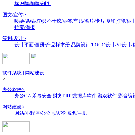
标识牌/胸牌/刻字
图文/宣传
>
喷绘/条幅/旗帜
不干胶/标签/车贴/名片/卡片
复印打印/标
拉宝/海报
策划/设计
>
设计平面/画册/产品样本册
品牌设计/LOGO设计/VI设计
软件系统 | 网站建设
>
办公软件
>
办公OA
杀毒安全
财务ERP
数据库软件
游戏软件
影音编
网站建设
>
网站/小程序/公众号/APP
域名/主机