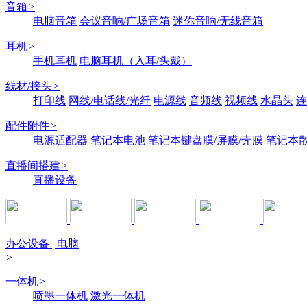
音箱
>
电脑音箱
会议音响/广场音箱
迷你音响/无线音箱
耳机
>
手机耳机
电脑耳机（入耳/头戴）
线材/接头
>
打印线
网线/电话线/光纤
电源线
音频线
视频线
水晶头
连
配件附件
>
电源适配器
笔记本电池
笔记本键盘膜/屏膜/壳膜
笔记本
直播间搭建
>
直播设备
办公设备 | 电脑
>
一体机
>
喷墨一体机
激光一体机