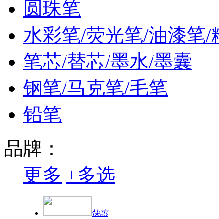
圆珠笔
水彩笔/荧光笔/油漆笔/
笔芯/替芯/墨水/墨囊
钢笔/马克笔/毛笔
铅笔
品牌：
更多
+
多选
快惠