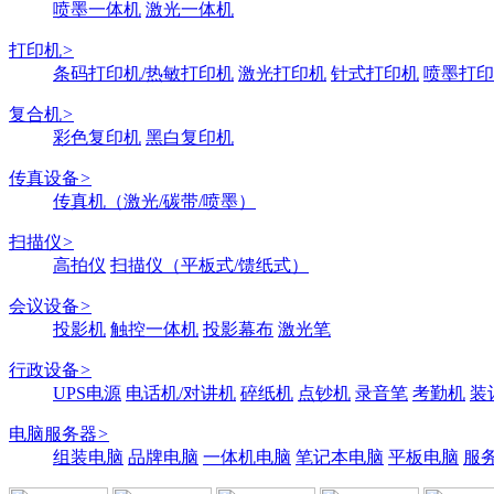
喷墨一体机
激光一体机
打印机
>
条码打印机/热敏打印机
激光打印机
针式打印机
喷墨打印
复合机
>
彩色复印机
黑白复印机
传真设备
>
传真机（激光/碳带/喷墨）
扫描仪
>
高拍仪
扫描仪（平板式/馈纸式）
会议设备
>
投影机
触控一体机
投影幕布
激光笔
行政设备
>
UPS电源
电话机/对讲机
碎纸机
点钞机
录音笔
考勤机
装
电脑服务器
>
组装电脑
品牌电脑
一体机电脑
笔记本电脑
平板电脑
服