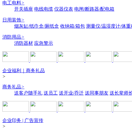
电工电料
>
开关插座
电线电缆
仪器仪表
电闸/断路器/配电箱
日用装饰
>
烟灰缸/纸巾盒/厕纸盒
收纳箱/箱包
测量仪/温湿度计/体重
消防用品
>
消防器材
应急警示
企业福利｜商务礼品
>
商务礼品
>
送客户随手礼
送员工
送开业/乔迁
送同事朋友
送长辈师
企业印务 | 广告宣传
>