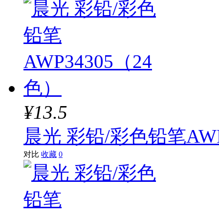
¥13.5
晨光 彩铅/彩色铅笔AWP
对比
收藏
0