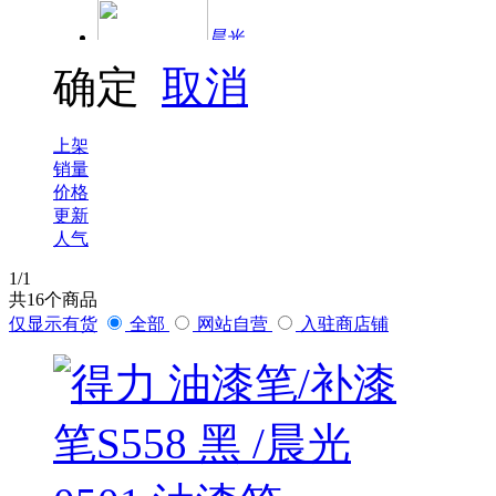
晨光
确定
取消
得力
上架
销量
价格
更新
人气
1
/1
共
16
个商品
仅显示有货
全部
网站自营
入驻商店铺