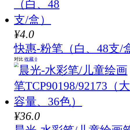
¥4.0
快惠-粉笔（白、48支/
对比
收藏
0
¥36.0