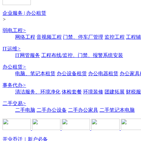
企业服务 | 办公租赁
>
弱电工程
>
网络工程
音视频工程
门禁、停车厂管理
监控工程
工程辅
IT运维
>
IT网管服务
工程布线/监控、门禁、报警系统安装
办公租赁
>
电脑、笔记本租赁
办公设备租赁
办公电器租赁
办公家具
事务代办
>
清洁服务、环境净化
体检套餐
环境装修
团建拓展
财税服
二手交易
>
二手电脑
二手办公设备
二手办公家具
二手笔记本电脑
开业乔迁｜新户必备