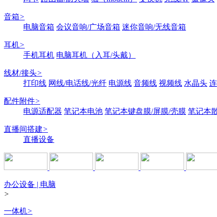
音箱
>
电脑音箱
会议音响/广场音箱
迷你音响/无线音箱
耳机
>
手机耳机
电脑耳机（入耳/头戴）
线材/接头
>
打印线
网线/电话线/光纤
电源线
音频线
视频线
水晶头
连
配件附件
>
电源适配器
笔记本电池
笔记本键盘膜/屏膜/壳膜
笔记本
直播间搭建
>
直播设备
办公设备 | 电脑
>
一体机
>