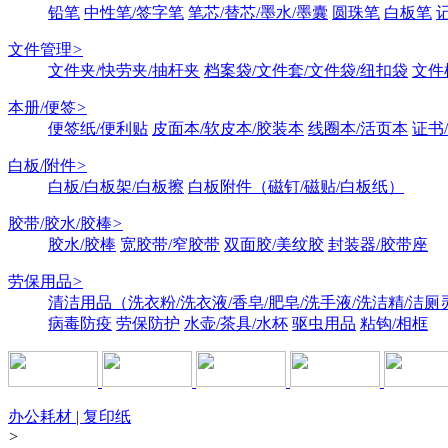
铅笔
中性笔/签字笔
笔芯/替芯/墨水/墨囊
圆珠笔
白板笔
文件管理
>
文件夹/快劳夹/抽杆夹
档案袋/文件套/文件袋/纽扣袋
文件
本册/便签
>
便签纸/便利贴
皮面本/软皮本/胶装本
线圈本/活页本
证书
白板/附件
>
白板/白板架/白板擦
白板附件（磁钉/磁贴/白板纸）
胶带/胶水/胶棒
>
胶水/胶棒
宽胶带/窄胶带
双面胶/美纹胶
封装器/胶带座
劳保用品
>
清洁用品（洗衣粉/洗衣液/香皂/肥皂/洗手液/洗洁精/洁厕
病毒防疫
劳保防护
水壶/茶具/水杯
驱虫用品
粘钩/相框
办公耗材 | 复印纸
>