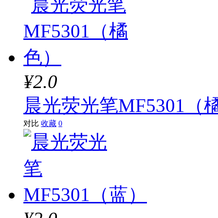
¥2.0
晨光荧光笔MF5301（
对比
收藏
0