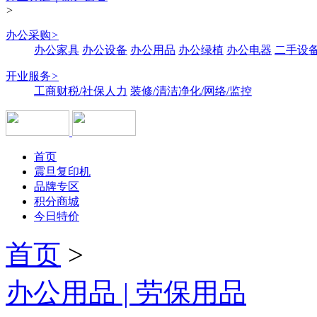
>
办公采购
>
办公家具
办公设备
办公用品
办公绿植
办公电器
二手设备
开业服务
>
工商财税/社保人力
装修/清洁净化/网络/监控
首页
震旦复印机
品牌专区
积分商城
今日特价
首页
>
办公用品 | 劳保用品