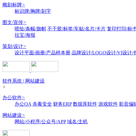
雕刻标牌
>
标识牌/胸牌/刻字
图文/宣传
>
喷绘/条幅/旗帜
不干胶/标签/车贴/名片/卡片
复印打印/标
拉宝/海报
策划/设计
>
设计平面/画册/产品样本册
品牌设计/LOGO设计/VI设计
软件系统 | 网站建设
>
办公软件
>
办公OA
杀毒安全
财务ERP
数据库软件
游戏软件
影音编
网站建设
>
网站/小程序/公众号/APP
域名/主机