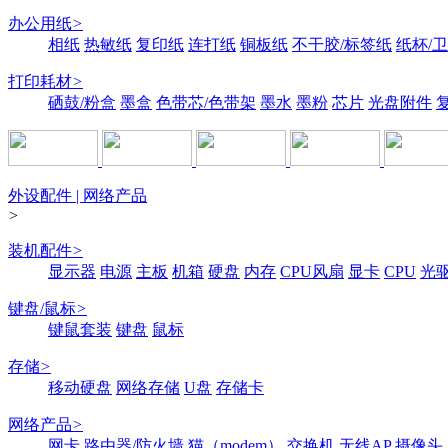
办公用纸
>
相纸
热敏纸
复印纸
连打纸
铜板纸
不干胶/标签纸
纸杯/
打印耗材
>
硒鼓/粉盒
墨盒
色带芯/色带架
墨水
墨粉
芯片
光盘附件
外设配件 | 网络产品
>
装机配件
>
显示器
电源
主板
机箱
硬盘
内存
CPU风扇
显卡
CPU
光
键盘/鼠标
>
键鼠套装
键盘
鼠标
存储
>
移动硬盘
网络存储
U盘
存储卡
网络产品
>
网卡
路由器/防火墙
猫（modem）
交换机
无线AP
摄像头