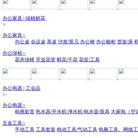
办公家具 | 绿植鲜花
>
办公家具
>
办公桌
会议桌
茶桌
沙发/茶几
办公椅
办公橱柜
货架/床
办公绿植
>
花卉绿植
开业花篮
鲜花/干花
花盆/工具
办公电器 | 工业品
>
办公电器
>
电视影音
热水器/开水机/净水机/电水壶/茶具
大家电（空
五金工具
>
手动工具
工具套装
电动工具/气动工具
电脑工具、网络工