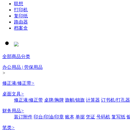
联想
打印机
复印纸
路由器
档案盒
全部商品分类
办公用品 | 劳保用品
>
修正液/修正带
>
桌面文具
>
修正液/修正带
桌牌/胸牌
旗帜/锦旗
计算器
订书机/打孔器
财务用品
>
装订附件
印台/印油/印章
账本
单据
凭证
号码机
复写纸
笔类
>