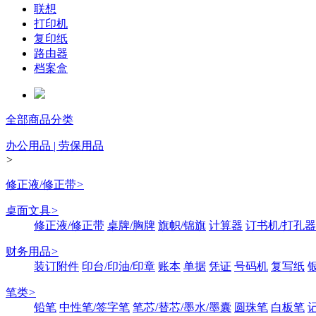
联想
打印机
复印纸
路由器
档案盒
全部商品分类
办公用品 | 劳保用品
>
修正液/修正带
>
桌面文具
>
修正液/修正带
桌牌/胸牌
旗帜/锦旗
计算器
订书机/打孔器
财务用品
>
装订附件
印台/印油/印章
账本
单据
凭证
号码机
复写纸
笔类
>
铅笔
中性笔/签字笔
笔芯/替芯/墨水/墨囊
圆珠笔
白板笔