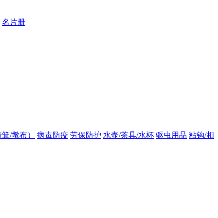
名片册
箕/墩布）
病毒防疫
劳保防护
水壶/茶具/水杯
驱虫用品
粘钩/相