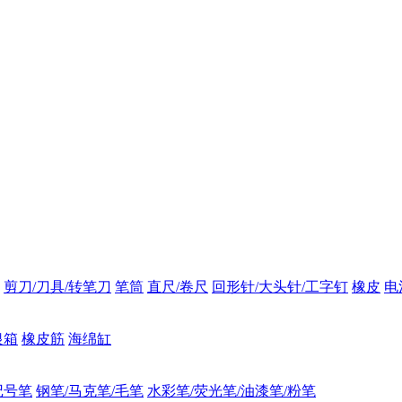
剪刀/刀具/转笔刀
笔筒
直尺/卷尺
回形针/大头针/工字钉
橡皮
电
银箱
橡皮筋
海绵缸
记号笔
钢笔/马克笔/毛笔
水彩笔/荧光笔/油漆笔/粉笔