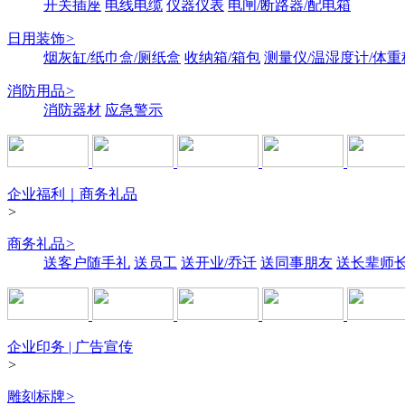
开关插座
电线电缆
仪器仪表
电闸/断路器/配电箱
日用装饰
>
烟灰缸/纸巾盒/厕纸盒
收纳箱/箱包
测量仪/温湿度计/体重
消防用品
>
消防器材
应急警示
企业福利｜商务礼品
>
商务礼品
>
送客户随手礼
送员工
送开业/乔迁
送同事朋友
送长辈师
企业印务 | 广告宣传
>
雕刻标牌
>