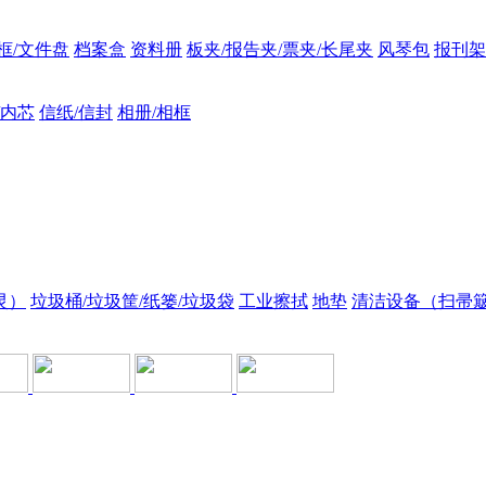
框/文件盘
档案盒
资料册
板夹/报告夹/票夹/长尾夹
风琴包
报刊架
/内芯
信纸/信封
相册/相框
灵）
垃圾桶/垃圾筐/纸篓/垃圾袋
工业擦拭
地垫
清洁设备（扫帚簸