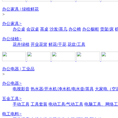
办公家具 | 绿植鲜花
>
办公家具
>
办公桌
会议桌
茶桌
沙发/茶几
办公椅
办公橱柜
货架/床
办公绿植
>
花卉绿植
开业花篮
鲜花/干花
花盆/工具
办公电器 | 工业品
>
办公电器
>
电视影音
热水器/开水机/净水机/电水壶/茶具
大家电（空
五金工具
>
手动工具
工具套装
电动工具/气动工具
电脑工具、网络工
电工电料
>