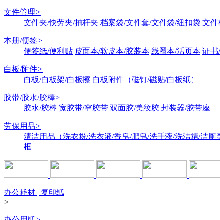
文件管理
>
文件夹/快劳夹/抽杆夹
档案袋/文件套/文件袋/纽扣袋
文件
本册/便签
>
便签纸/便利贴
皮面本/软皮本/胶装本
线圈本/活页本
证书
白板/附件
>
白板/白板架/白板擦
白板附件（磁钉/磁贴/白板纸）
胶带/胶水/胶棒
>
胶水/胶棒
宽胶带/窄胶带
双面胶/美纹胶
封装器/胶带座
劳保用品
>
清洁用品（洗衣粉/洗衣液/香皂/肥皂/洗手液/洗洁精/洁厕
框
办公耗材 | 复印纸
>
办公用纸
>