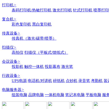
打印机
>
条码打印机/热敏打印机
激光打印机
针式打印机
喷墨打印
复合机
>
彩色复印机
黑白复印机
传真设备
>
传真机（激光/碳带/喷墨）
扫描仪
>
高拍仪
扫描仪（平板式/馈纸式）
会议设备
>
投影机
触控一体机
投影幕布
激光笔
行政设备
>
UPS电源
电话机/对讲机
碎纸机
点钞机
录音笔
考勤机
装
电脑服务器
>
组装电脑
品牌电脑
一体机电脑
笔记本电脑
平板电脑
服