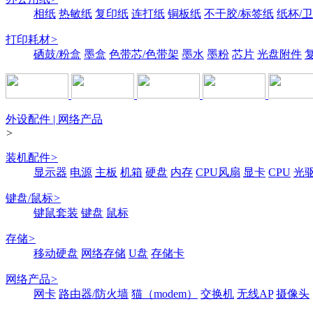
相纸
热敏纸
复印纸
连打纸
铜板纸
不干胶/标签纸
纸杯/
打印耗材
>
硒鼓/粉盒
墨盒
色带芯/色带架
墨水
墨粉
芯片
光盘附件
外设配件 | 网络产品
>
装机配件
>
显示器
电源
主板
机箱
硬盘
内存
CPU风扇
显卡
CPU
光
键盘/鼠标
>
键鼠套装
键盘
鼠标
存储
>
移动硬盘
网络存储
U盘
存储卡
网络产品
>
网卡
路由器/防火墙
猫（modem）
交换机
无线AP
摄像头