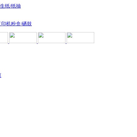
卫生纸/纸抽
复印机粉盒/硒鼓
驱