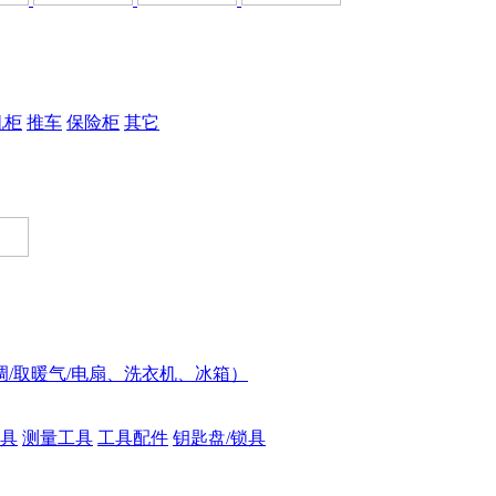
机柜
推车
保险柜
其它
调/取暖气/电扇、洗衣机、冰箱）
具
测量工具
工具配件
钥匙盘/锁具