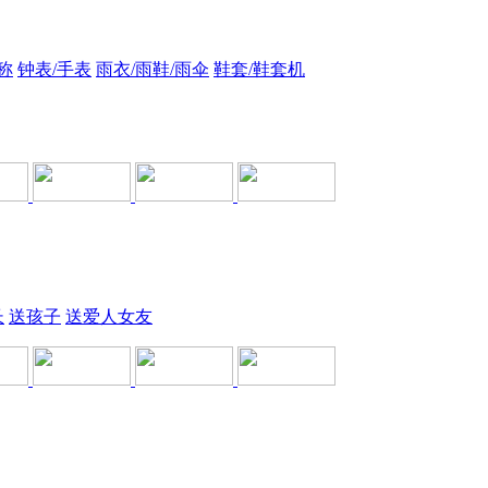
称
钟表/手表
雨衣/雨鞋/雨伞
鞋套/鞋套机
长
送孩子
送爱人女友