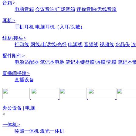
音箱
>
电脑音箱
会议音响/广场音箱
迷你音响/无线音箱
耳机
>
手机耳机
电脑耳机（入耳/头戴）
线材/接头
>
打印线
网线/电话线/光纤
电源线
音频线
视频线
水晶头
连
配件附件
>
电源适配器
笔记本电池
笔记本键盘膜/屏膜/壳膜
笔记本
直播间搭建
>
直播设备
办公设备 | 电脑
>
一体机
>
喷墨一体机
激光一体机