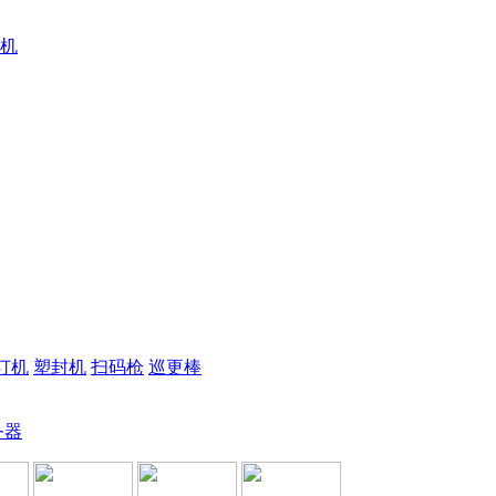
机
订机
塑封机
扫码枪
巡更棒
务器