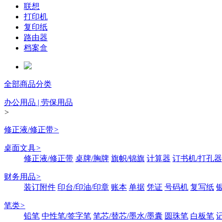
联想
打印机
复印纸
路由器
档案盒
全部商品分类
办公用品 | 劳保用品
>
修正液/修正带
>
桌面文具
>
修正液/修正带
桌牌/胸牌
旗帜/锦旗
计算器
订书机/打孔器
财务用品
>
装订附件
印台/印油/印章
账本
单据
凭证
号码机
复写纸
笔类
>
铅笔
中性笔/签字笔
笔芯/替芯/墨水/墨囊
圆珠笔
白板笔