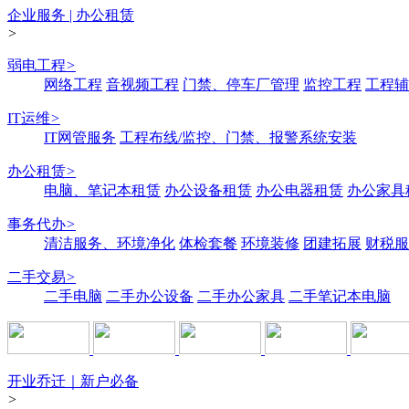
企业服务 | 办公租赁
>
弱电工程
>
网络工程
音视频工程
门禁、停车厂管理
监控工程
工程辅
IT运维
>
IT网管服务
工程布线/监控、门禁、报警系统安装
办公租赁
>
电脑、笔记本租赁
办公设备租赁
办公电器租赁
办公家具
事务代办
>
清洁服务、环境净化
体检套餐
环境装修
团建拓展
财税服
二手交易
>
二手电脑
二手办公设备
二手办公家具
二手笔记本电脑
开业乔迁｜新户必备
>