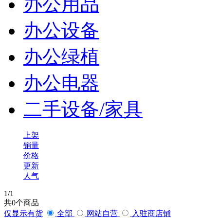
办公用品
办公设备
办公绿植
办公电器
二手设备/家具
上架
销量
价格
更新
人气
1
/1
共
0
个商品
仅显示有货
全部
网站自营
入驻商店铺