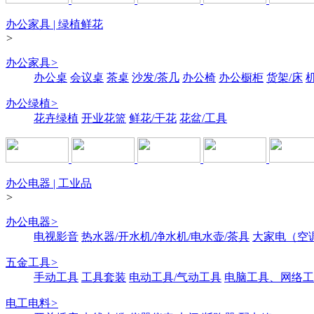
办公家具 | 绿植鲜花
>
办公家具
>
办公桌
会议桌
茶桌
沙发/茶几
办公椅
办公橱柜
货架/床
办公绿植
>
花卉绿植
开业花篮
鲜花/干花
花盆/工具
办公电器 | 工业品
>
办公电器
>
电视影音
热水器/开水机/净水机/电水壶/茶具
大家电（空
五金工具
>
手动工具
工具套装
电动工具/气动工具
电脑工具、网络工
电工电料
>