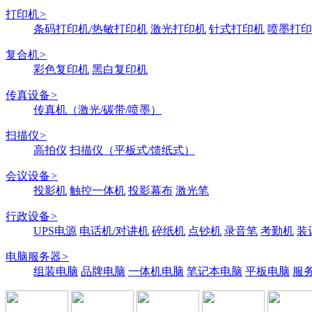
打印机
>
条码打印机/热敏打印机
激光打印机
针式打印机
喷墨打印
复合机
>
彩色复印机
黑白复印机
传真设备
>
传真机（激光/碳带/喷墨）
扫描仪
>
高拍仪
扫描仪（平板式/馈纸式）
会议设备
>
投影机
触控一体机
投影幕布
激光笔
行政设备
>
UPS电源
电话机/对讲机
碎纸机
点钞机
录音笔
考勤机
装
电脑服务器
>
组装电脑
品牌电脑
一体机电脑
笔记本电脑
平板电脑
服