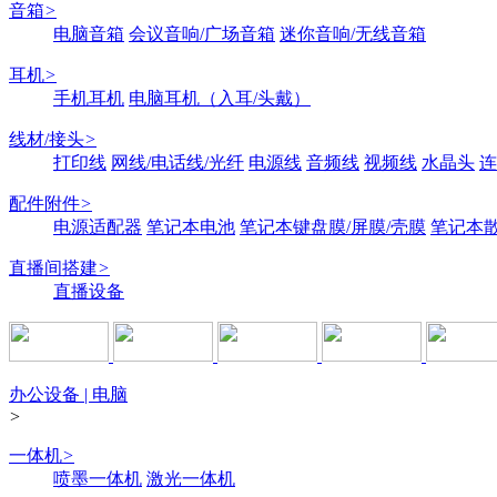
音箱
>
电脑音箱
会议音响/广场音箱
迷你音响/无线音箱
耳机
>
手机耳机
电脑耳机（入耳/头戴）
线材/接头
>
打印线
网线/电话线/光纤
电源线
音频线
视频线
水晶头
连
配件附件
>
电源适配器
笔记本电池
笔记本键盘膜/屏膜/壳膜
笔记本
直播间搭建
>
直播设备
办公设备 | 电脑
>
一体机
>
喷墨一体机
激光一体机