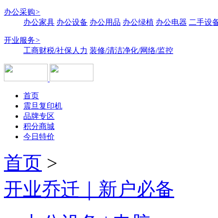
办公采购
>
办公家具
办公设备
办公用品
办公绿植
办公电器
二手设备
开业服务
>
工商财税/社保人力
装修/清洁净化/网络/监控
首页
震旦复印机
品牌专区
积分商城
今日特价
首页
>
开业乔迁｜新户必备