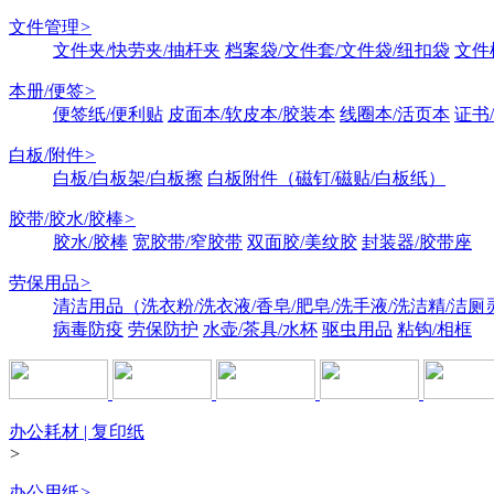
文件管理
>
文件夹/快劳夹/抽杆夹
档案袋/文件套/文件袋/纽扣袋
文件
本册/便签
>
便签纸/便利贴
皮面本/软皮本/胶装本
线圈本/活页本
证书
白板/附件
>
白板/白板架/白板擦
白板附件（磁钉/磁贴/白板纸）
胶带/胶水/胶棒
>
胶水/胶棒
宽胶带/窄胶带
双面胶/美纹胶
封装器/胶带座
劳保用品
>
清洁用品（洗衣粉/洗衣液/香皂/肥皂/洗手液/洗洁精/洁厕
病毒防疫
劳保防护
水壶/茶具/水杯
驱虫用品
粘钩/相框
办公耗材 | 复印纸
>
办公用纸
>