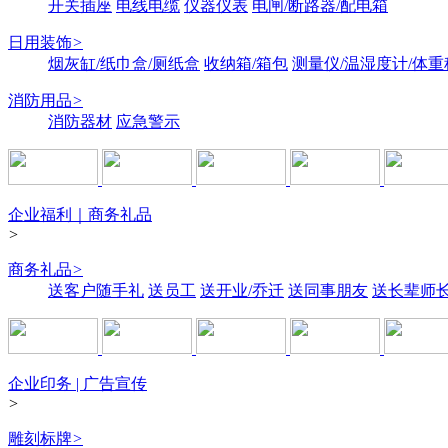
开关插座
电线电缆
仪器仪表
电闸/断路器/配电箱
日用装饰
>
烟灰缸/纸巾盒/厕纸盒
收纳箱/箱包
测量仪/温湿度计/体重
消防用品
>
消防器材
应急警示
企业福利｜商务礼品
>
商务礼品
>
送客户随手礼
送员工
送开业/乔迁
送同事朋友
送长辈师
企业印务 | 广告宣传
>
雕刻标牌
>