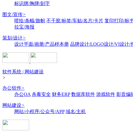
标识牌/胸牌/刻字
图文/宣传
>
喷绘/条幅/旗帜
不干胶/标签/车贴/名片/卡片
复印打印/标
拉宝/海报
策划/设计
>
设计平面/画册/产品样本册
品牌设计/LOGO设计/VI设计
软件系统 | 网站建设
>
办公软件
>
办公OA
杀毒安全
财务ERP
数据库软件
游戏软件
影音编
网站建设
>
网站/小程序/公众号/APP
域名/主机