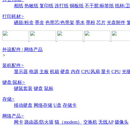
相纸
热敏纸
复印纸
连打纸
铜板纸
不干胶/标签纸
纸杯/
打印耗材
>
硒鼓/粉盒
墨盒
色带芯/色带架
墨水
墨粉
芯片
光盘附件
外设配件 | 网络产品
>
装机配件
>
显示器
电源
主板
机箱
硬盘
内存
CPU风扇
显卡
CPU
光
键盘/鼠标
>
键鼠套装
键盘
鼠标
存储
>
移动硬盘
网络存储
U盘
存储卡
网络产品
>
网卡
路由器/防火墙
猫（modem）
交换机
无线AP
摄像头