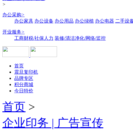
>
办公采购
>
办公家具
办公设备
办公用品
办公绿植
办公电器
二手设备
开业服务
>
工商财税/社保人力
装修/清洁净化/网络/监控
首页
震旦复印机
品牌专区
积分商城
今日特价
首页
>
企业印务 | 广告宣传