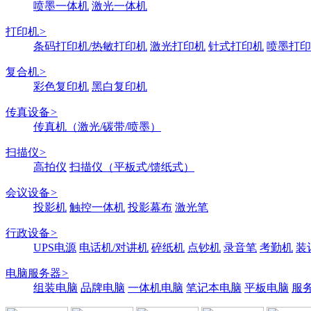
喷墨一体机
激光一体机
打印机
>
条码打印机/热敏打印机
激光打印机
针式打印机
喷墨打印
复合机
>
彩色复印机
黑白复印机
传真设备
>
传真机（激光/碳带/喷墨）
扫描仪
>
高拍仪
扫描仪（平板式/馈纸式）
会议设备
>
投影机
触控一体机
投影幕布
激光笔
行政设备
>
UPS电源
电话机/对讲机
碎纸机
点钞机
录音笔
考勤机
装
电脑服务器
>
组装电脑
品牌电脑
一体机电脑
笔记本电脑
平板电脑
服