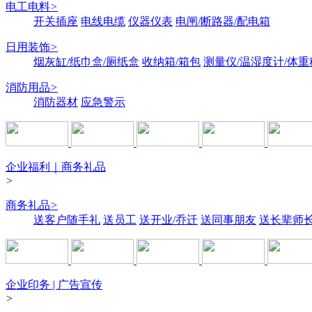
电工电料
>
开关插座
电线电缆
仪器仪表
电闸/断路器/配电箱
日用装饰
>
烟灰缸/纸巾盒/厕纸盒
收纳箱/箱包
测量仪/温湿度计/体重
消防用品
>
消防器材
应急警示
企业福利｜商务礼品
>
商务礼品
>
送客户随手礼
送员工
送开业/乔迁
送同事朋友
送长辈师
企业印务 | 广告宣传
>