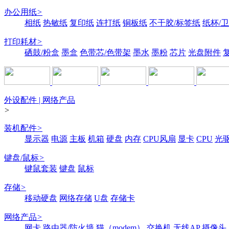
办公用纸
>
相纸
热敏纸
复印纸
连打纸
铜板纸
不干胶/标签纸
纸杯/
打印耗材
>
硒鼓/粉盒
墨盒
色带芯/色带架
墨水
墨粉
芯片
光盘附件
外设配件 | 网络产品
>
装机配件
>
显示器
电源
主板
机箱
硬盘
内存
CPU风扇
显卡
CPU
光
键盘/鼠标
>
键鼠套装
键盘
鼠标
存储
>
移动硬盘
网络存储
U盘
存储卡
网络产品
>
网卡
路由器/防火墙
猫（modem）
交换机
无线AP
摄像头