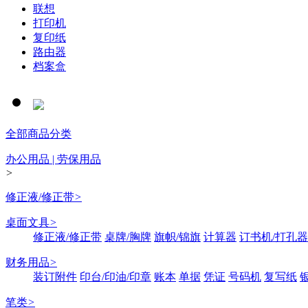
联想
打印机
复印纸
路由器
档案盒
全部商品分类
办公用品 | 劳保用品
>
修正液/修正带
>
桌面文具
>
修正液/修正带
桌牌/胸牌
旗帜/锦旗
计算器
订书机/打孔器
财务用品
>
装订附件
印台/印油/印章
账本
单据
凭证
号码机
复写纸
笔类
>