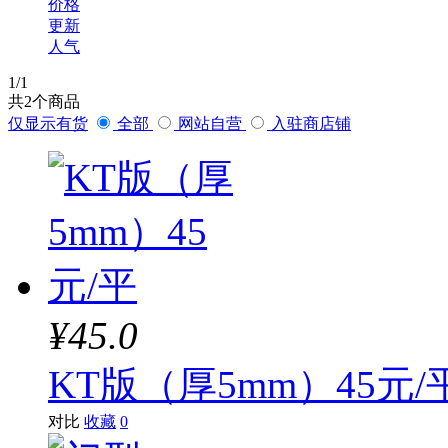
价格
更新
人气
1
/1
共
2
个商品
仅显示有货
全部
网站自营
入驻商店铺
¥45.0
KT版（厚5mm）45元/
对比
收藏
0