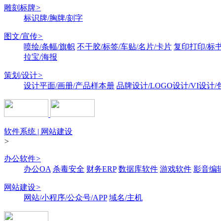
雕刻标牌
>
标识牌/胸牌/刻字
图文/宣传
>
喷绘/条幅/旗帜
不干胶/标签/车贴/名片/卡片
复印打印/标
拉宝/海报
策划/设计
>
设计平面/画册/产品样本册
品牌设计/LOGO设计/VI设计
软件系统 | 网站建设
>
办公软件
>
办公OA
杀毒安全
财务ERP
数据库软件
游戏软件
影音编
网站建设
>
网站/小程序/公众号/APP
域名/主机