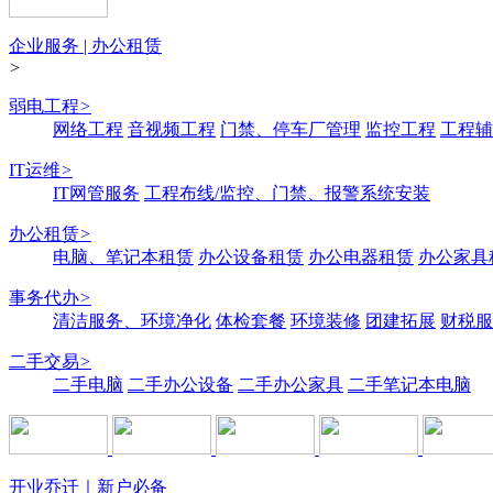
企业服务 | 办公租赁
>
弱电工程
>
网络工程
音视频工程
门禁、停车厂管理
监控工程
工程辅
IT运维
>
IT网管服务
工程布线/监控、门禁、报警系统安装
办公租赁
>
电脑、笔记本租赁
办公设备租赁
办公电器租赁
办公家具
事务代办
>
清洁服务、环境净化
体检套餐
环境装修
团建拓展
财税服
二手交易
>
二手电脑
二手办公设备
二手办公家具
二手笔记本电脑
开业乔迁｜新户必备