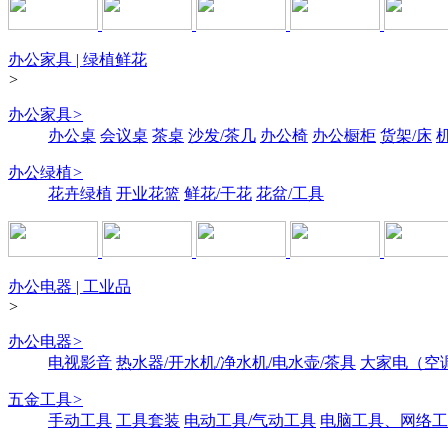
办公家具 | 绿植鲜花
>
办公家具
>
办公桌
会议桌
茶桌
沙发/茶几
办公椅
办公橱柜
货架/床
办公绿植
>
花卉绿植
开业花篮
鲜花/干花
花盆/工具
办公电器 | 工业品
>
办公电器
>
电视影音
热水器/开水机/净水机/电水壶/茶具
大家电（空
五金工具
>
手动工具
工具套装
电动工具/气动工具
电脑工具、网络工