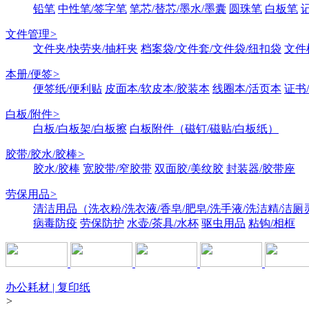
铅笔
中性笔/签字笔
笔芯/替芯/墨水/墨囊
圆珠笔
白板笔
文件管理
>
文件夹/快劳夹/抽杆夹
档案袋/文件套/文件袋/纽扣袋
文件
本册/便签
>
便签纸/便利贴
皮面本/软皮本/胶装本
线圈本/活页本
证书
白板/附件
>
白板/白板架/白板擦
白板附件（磁钉/磁贴/白板纸）
胶带/胶水/胶棒
>
胶水/胶棒
宽胶带/窄胶带
双面胶/美纹胶
封装器/胶带座
劳保用品
>
清洁用品（洗衣粉/洗衣液/香皂/肥皂/洗手液/洗洁精/洁厕
病毒防疫
劳保防护
水壶/茶具/水杯
驱虫用品
粘钩/相框
办公耗材 | 复印纸
>