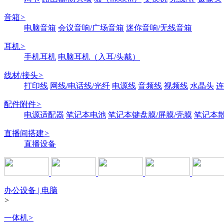
音箱
>
电脑音箱
会议音响/广场音箱
迷你音响/无线音箱
耳机
>
手机耳机
电脑耳机（入耳/头戴）
线材/接头
>
打印线
网线/电话线/光纤
电源线
音频线
视频线
水晶头
连
配件附件
>
电源适配器
笔记本电池
笔记本键盘膜/屏膜/壳膜
笔记本
直播间搭建
>
直播设备
办公设备 | 电脑
>
一体机
>