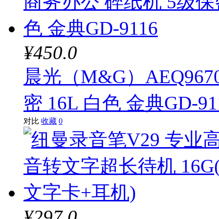
¥450.0
晨光（M&G）AEQ967
密 16L 白色 金典GD-91
对比
收藏
0
¥297.0