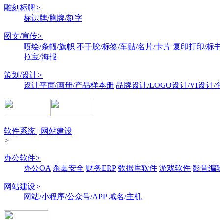
雕刻标牌
>
标识牌/胸牌/刻字
图文/宣传
>
喷绘/条幅/旗帜
不干胶/标签/车贴/名片/卡片
复印打印/标
拉宝/海报
策划/设计
>
设计平面/画册/产品样本册
品牌设计/LOGO设计/VI设计
软件系统 | 网站建设
>
办公软件
>
办公OA
杀毒安全
财务ERP
数据库软件
游戏软件
影音编
网站建设
>
网站/小程序/公众号/APP
域名/主机