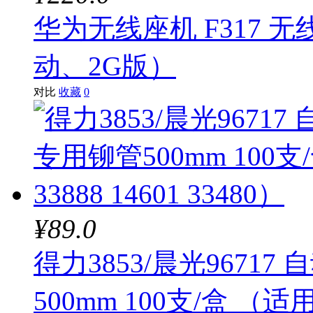
华为无线座机 F317 
动、2G版）
对比
收藏
0
¥89.0
得力3853/晨光967
500mm 100支/盒 （适用于