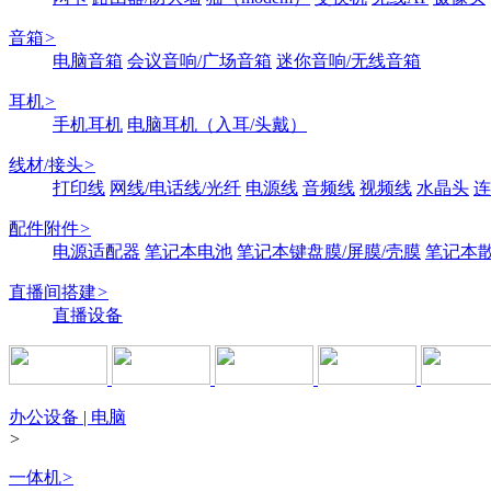
音箱
>
电脑音箱
会议音响/广场音箱
迷你音响/无线音箱
耳机
>
手机耳机
电脑耳机（入耳/头戴）
线材/接头
>
打印线
网线/电话线/光纤
电源线
音频线
视频线
水晶头
连
配件附件
>
电源适配器
笔记本电池
笔记本键盘膜/屏膜/壳膜
笔记本
直播间搭建
>
直播设备
办公设备 | 电脑
>
一体机
>