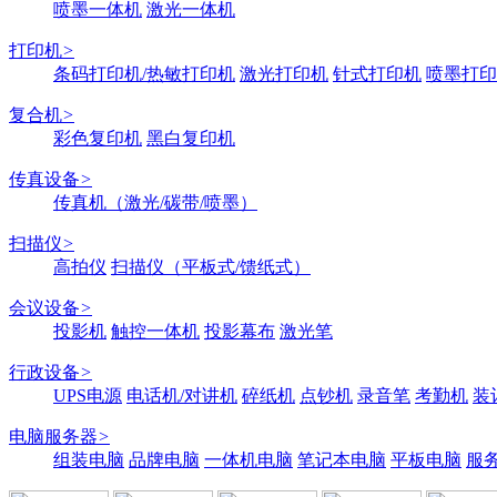
喷墨一体机
激光一体机
打印机
>
条码打印机/热敏打印机
激光打印机
针式打印机
喷墨打印
复合机
>
彩色复印机
黑白复印机
传真设备
>
传真机（激光/碳带/喷墨）
扫描仪
>
高拍仪
扫描仪（平板式/馈纸式）
会议设备
>
投影机
触控一体机
投影幕布
激光笔
行政设备
>
UPS电源
电话机/对讲机
碎纸机
点钞机
录音笔
考勤机
装
电脑服务器
>
组装电脑
品牌电脑
一体机电脑
笔记本电脑
平板电脑
服