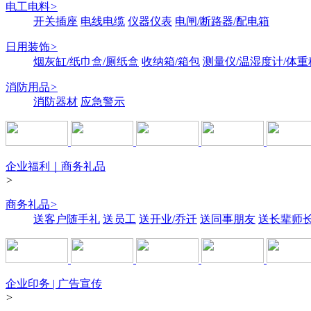
电工电料
>
开关插座
电线电缆
仪器仪表
电闸/断路器/配电箱
日用装饰
>
烟灰缸/纸巾盒/厕纸盒
收纳箱/箱包
测量仪/温湿度计/体重
消防用品
>
消防器材
应急警示
企业福利｜商务礼品
>
商务礼品
>
送客户随手礼
送员工
送开业/乔迁
送同事朋友
送长辈师
企业印务 | 广告宣传
>