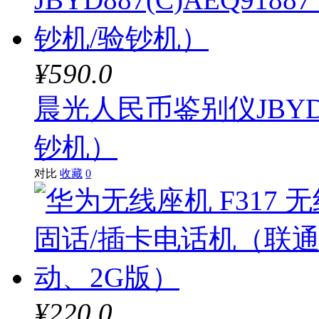
¥590.0
晨光人民币鉴别仪JBYD88
钞机）
对比
收藏
0
¥220.0