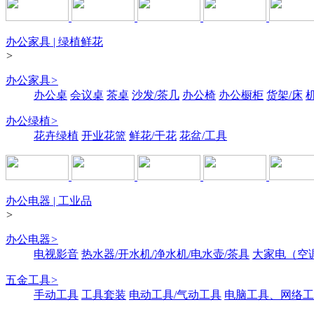
办公家具 | 绿植鲜花
>
办公家具
>
办公桌
会议桌
茶桌
沙发/茶几
办公椅
办公橱柜
货架/床
办公绿植
>
花卉绿植
开业花篮
鲜花/干花
花盆/工具
办公电器 | 工业品
>
办公电器
>
电视影音
热水器/开水机/净水机/电水壶/茶具
大家电（空
五金工具
>
手动工具
工具套装
电动工具/气动工具
电脑工具、网络工