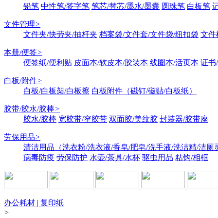
铅笔
中性笔/签字笔
笔芯/替芯/墨水/墨囊
圆珠笔
白板笔
文件管理
>
文件夹/快劳夹/抽杆夹
档案袋/文件套/文件袋/纽扣袋
文件
本册/便签
>
便签纸/便利贴
皮面本/软皮本/胶装本
线圈本/活页本
证书
白板/附件
>
白板/白板架/白板擦
白板附件（磁钉/磁贴/白板纸）
胶带/胶水/胶棒
>
胶水/胶棒
宽胶带/窄胶带
双面胶/美纹胶
封装器/胶带座
劳保用品
>
清洁用品（洗衣粉/洗衣液/香皂/肥皂/洗手液/洗洁精/洁厕
病毒防疫
劳保防护
水壶/茶具/水杯
驱虫用品
粘钩/相框
办公耗材 | 复印纸
>