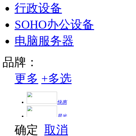
行政设备
SOHO办公设备
电脑服务器
品牌：
更多
+
多选
快惠
晨光
确定
取消
得力