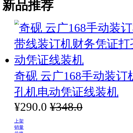
新品推荐
盈信
蓝硕星
道顿
奇砚 云广168手动装
孔机电动凭证线装机
¥290.0
¥348.0
上架
销量