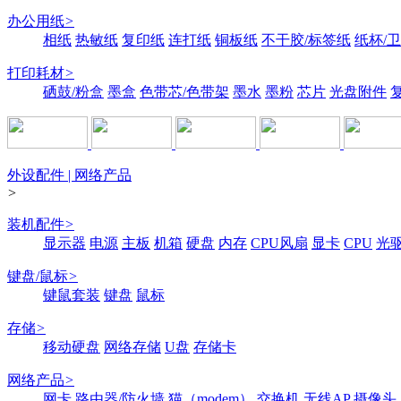
办公用纸
>
相纸
热敏纸
复印纸
连打纸
铜板纸
不干胶/标签纸
纸杯/
打印耗材
>
硒鼓/粉盒
墨盒
色带芯/色带架
墨水
墨粉
芯片
光盘附件
外设配件 | 网络产品
>
装机配件
>
显示器
电源
主板
机箱
硬盘
内存
CPU风扇
显卡
CPU
光
键盘/鼠标
>
键鼠套装
键盘
鼠标
存储
>
移动硬盘
网络存储
U盘
存储卡
网络产品
>
网卡
路由器/防火墙
猫（modem）
交换机
无线AP
摄像头