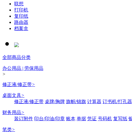
联想
打印机
复印纸
路由器
档案盒
全部商品分类
办公用品 | 劳保用品
>
修正液/修正带
>
桌面文具
>
修正液/修正带
桌牌/胸牌
旗帜/锦旗
计算器
订书机/打孔器
财务用品
>
装订附件
印台/印油/印章
账本
单据
凭证
号码机
复写纸
笔类
>