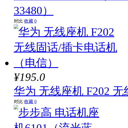
33480）
对比
收藏
0
¥195.0
华为 无线座机 F202
对比
收藏
0