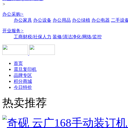
>
办公采购
>
办公家具
办公设备
办公用品
办公绿植
办公电器
二手设备
开业服务
>
工商财税/社保人力
装修/清洁净化/网络/监控
首页
震旦复印机
品牌专区
积分商城
今日特价
热卖推荐