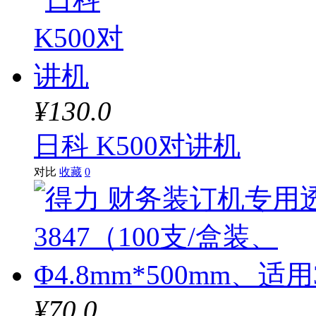
¥130.0
日科 K500对讲机
对比
收藏
0
¥70.0