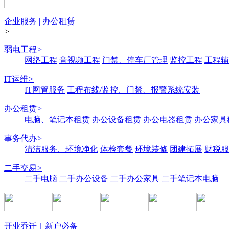
企业服务 | 办公租赁
>
弱电工程
>
网络工程
音视频工程
门禁、停车厂管理
监控工程
工程辅
IT运维
>
IT网管服务
工程布线/监控、门禁、报警系统安装
办公租赁
>
电脑、笔记本租赁
办公设备租赁
办公电器租赁
办公家具
事务代办
>
清洁服务、环境净化
体检套餐
环境装修
团建拓展
财税服
二手交易
>
二手电脑
二手办公设备
二手办公家具
二手笔记本电脑
开业乔迁｜新户必备