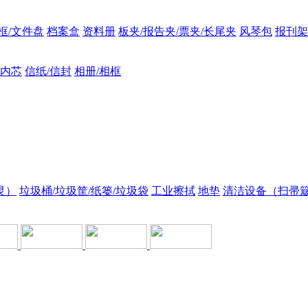
框/文件盘
档案盒
资料册
板夹/报告夹/票夹/长尾夹
风琴包
报刊架
/内芯
信纸/信封
相册/相框
灵）
垃圾桶/垃圾筐/纸篓/垃圾袋
工业擦拭
地垫
清洁设备（扫帚簸