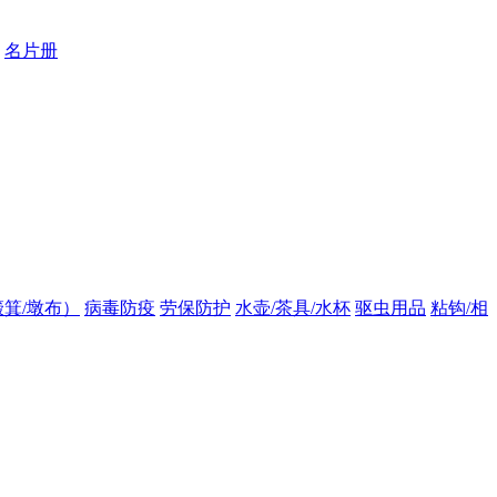
名片册
箕/墩布）
病毒防疫
劳保防护
水壶/茶具/水杯
驱虫用品
粘钩/相