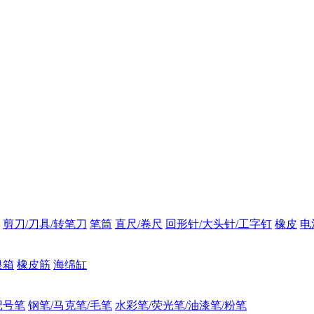
剪刀/刀具/转笔刀
笔筒
直尺/卷尺
回形针/大头针/工字钉
橡皮
电
银箱
橡皮筋
海绵缸
记号笔
钢笔/马克笔/毛笔
水彩笔/荧光笔/油漆笔/粉笔