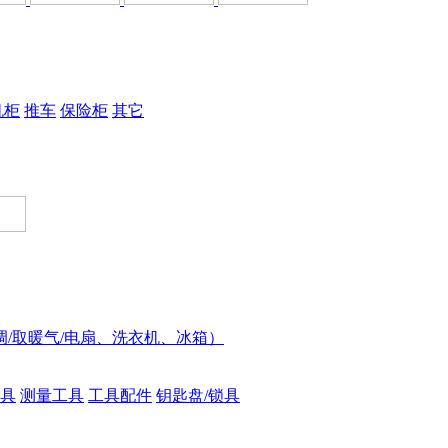
机柜
推车
保险柜
其它
调/取暖气/电扇、洗衣机、冰箱）
具
测量工具
工具配件
钥匙盘/锁具