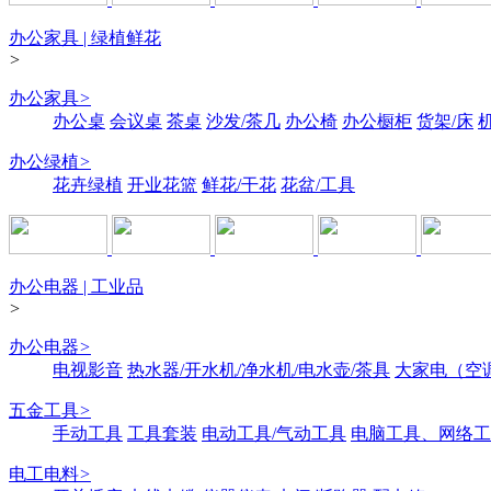
办公家具 | 绿植鲜花
>
办公家具
>
办公桌
会议桌
茶桌
沙发/茶几
办公椅
办公橱柜
货架/床
办公绿植
>
花卉绿植
开业花篮
鲜花/干花
花盆/工具
办公电器 | 工业品
>
办公电器
>
电视影音
热水器/开水机/净水机/电水壶/茶具
大家电（空
五金工具
>
手动工具
工具套装
电动工具/气动工具
电脑工具、网络工
电工电料
>