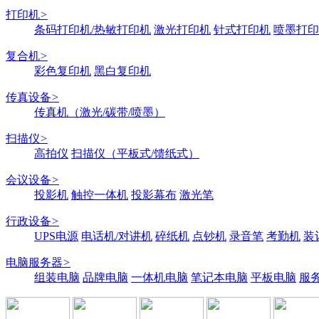
打印机
>
条码打印机/热敏打印机
激光打印机
针式打印机
喷墨打印
复合机
>
彩色复印机
黑白复印机
传真设备
>
传真机（激光/碳带/喷墨）
扫描仪
>
高拍仪
扫描仪（平板式/馈纸式）
会议设备
>
投影机
触控一体机
投影幕布
激光笔
行政设备
>
UPS电源
电话机/对讲机
碎纸机
点钞机
录音笔
考勤机
装
电脑服务器
>
组装电脑
品牌电脑
一体机电脑
笔记本电脑
平板电脑
服