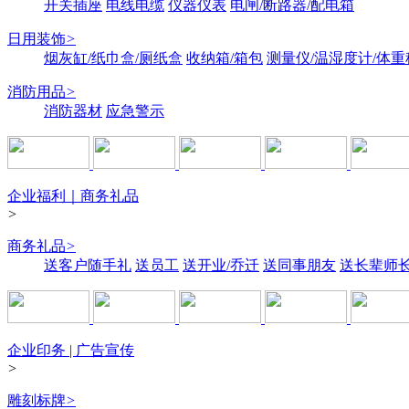
开关插座
电线电缆
仪器仪表
电闸/断路器/配电箱
日用装饰
>
烟灰缸/纸巾盒/厕纸盒
收纳箱/箱包
测量仪/温湿度计/体重
消防用品
>
消防器材
应急警示
企业福利｜商务礼品
>
商务礼品
>
送客户随手礼
送员工
送开业/乔迁
送同事朋友
送长辈师
企业印务 | 广告宣传
>
雕刻标牌
>