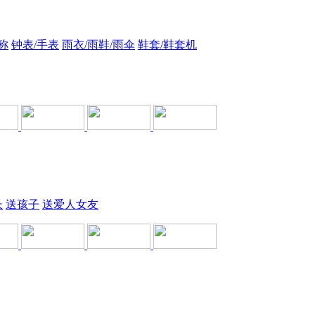
称
钟表/手表
雨衣/雨鞋/雨伞
鞋套/鞋套机
长
送孩子
送爱人女友