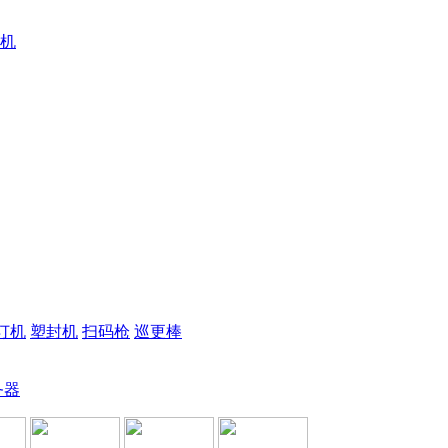
机
订机
塑封机
扫码枪
巡更棒
务器