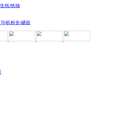
卫生纸/纸抽
复印机粉盒/硒鼓
驱