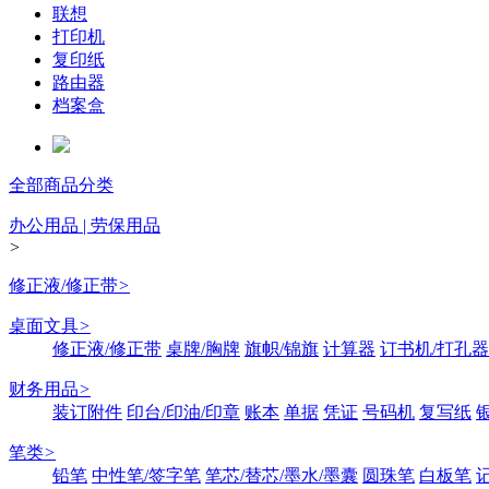
联想
打印机
复印纸
路由器
档案盒
全部商品分类
办公用品 | 劳保用品
>
修正液/修正带
>
桌面文具
>
修正液/修正带
桌牌/胸牌
旗帜/锦旗
计算器
订书机/打孔器
财务用品
>
装订附件
印台/印油/印章
账本
单据
凭证
号码机
复写纸
笔类
>
铅笔
中性笔/签字笔
笔芯/替芯/墨水/墨囊
圆珠笔
白板笔