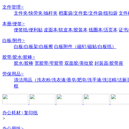
文件管理
>
文件夹/快劳夹/抽杆夹
档案袋/文件套/文件袋/纽扣袋
文件
本册/便签
>
便签纸/便利贴
皮面本/软皮本/胶装本
线圈本/活页本
证书
白板/附件
>
白板/白板架/白板擦
白板附件（磁钉/磁贴/白板纸）
胶带/胶水/胶棒
>
胶水/胶棒
宽胶带/窄胶带
双面胶/美纹胶
封装器/胶带座
劳保用品
>
清洁用品（洗衣粉/洗衣液/香皂/肥皂/洗手液/洗洁精/洁厕
框
办公耗材 | 复印纸
>
办公用纸
>