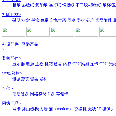
相纸
热敏纸
复印纸
连打纸
铜板纸
不干胶/标签纸
纸杯/
打印耗材
>
硒鼓/粉盒
墨盒
色带芯/色带架
墨水
墨粉
芯片
光盘附件
外设配件 | 网络产品
>
装机配件
>
显示器
电源
主板
机箱
硬盘
内存
CPU风扇
显卡
CPU
光
键盘/鼠标
>
键鼠套装
键盘
鼠标
存储
>
移动硬盘
网络存储
U盘
存储卡
网络产品
>
网卡
路由器/防火墙
猫（modem）
交换机
无线AP
摄像头