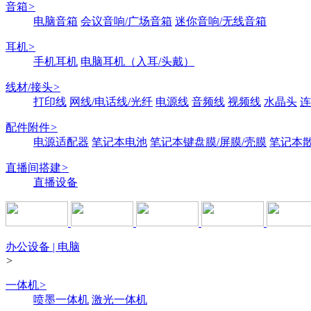
音箱
>
电脑音箱
会议音响/广场音箱
迷你音响/无线音箱
耳机
>
手机耳机
电脑耳机（入耳/头戴）
线材/接头
>
打印线
网线/电话线/光纤
电源线
音频线
视频线
水晶头
连
配件附件
>
电源适配器
笔记本电池
笔记本键盘膜/屏膜/壳膜
笔记本
直播间搭建
>
直播设备
办公设备 | 电脑
>
一体机
>
喷墨一体机
激光一体机