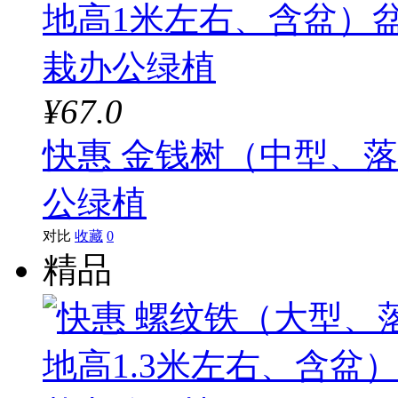
¥67.0
快惠 金钱树（中型、
公绿植
对比
收藏
0
精品