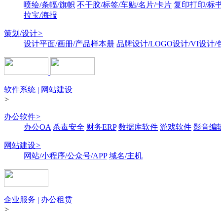
喷绘/条幅/旗帜
不干胶/标签/车贴/名片/卡片
复印打印/标
拉宝/海报
策划/设计
>
设计平面/画册/产品样本册
品牌设计/LOGO设计/VI设计
软件系统 | 网站建设
>
办公软件
>
办公OA
杀毒安全
财务ERP
数据库软件
游戏软件
影音编
网站建设
>
网站/小程序/公众号/APP
域名/主机
企业服务 | 办公租赁
>