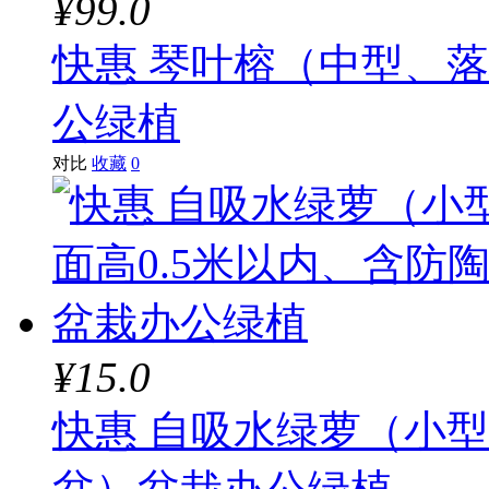
¥99.0
快惠 琴叶榕（中型、
公绿植
对比
收藏
0
¥15.0
快惠 自吸水绿萝（小型