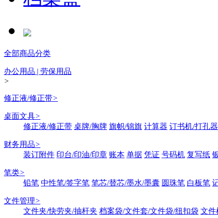
全部商品分类
办公用品 | 劳保用品
>
修正液/修正带
>
桌面文具
>
修正液/修正带
桌牌/胸牌
旗帜/锦旗
计算器
订书机/打孔器
财务用品
>
装订附件
印台/印油/印章
账本
单据
凭证
号码机
复写纸
笔类
>
铅笔
中性笔/签字笔
笔芯/替芯/墨水/墨囊
圆珠笔
白板笔
文件管理
>
文件夹/快劳夹/抽杆夹
档案袋/文件套/文件袋/纽扣袋
文件