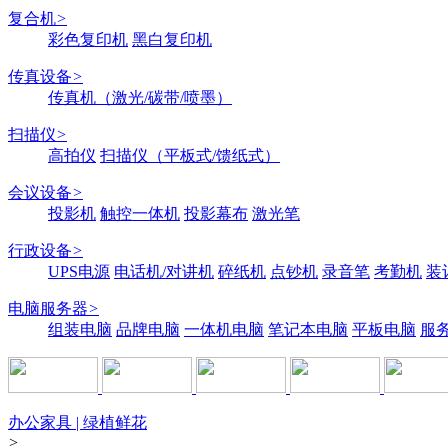
复合机
>
彩色复印机
黑白复印机
传真设备
>
传真机（激光/碳带/喷墨）
扫描仪
>
高拍仪
扫描仪（平板式/馈纸式）
会议设备
>
投影机
触控一体机
投影幕布
激光笔
行政设备
>
UPS电源
电话机/对讲机
碎纸机
点钞机
录音笔
考勤机
装
电脑服务器
>
组装电脑
品牌电脑
一体机电脑
笔记本电脑
平板电脑
服
办公家具 | 绿植鲜花
>