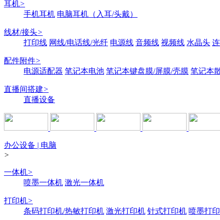
耳机
>
手机耳机
电脑耳机（入耳/头戴）
线材/接头
>
打印线
网线/电话线/光纤
电源线
音频线
视频线
水晶头
连
配件附件
>
电源适配器
笔记本电池
笔记本键盘膜/屏膜/壳膜
笔记本
直播间搭建
>
直播设备
办公设备 | 电脑
>
一体机
>
喷墨一体机
激光一体机
打印机
>
条码打印机/热敏打印机
激光打印机
针式打印机
喷墨打印