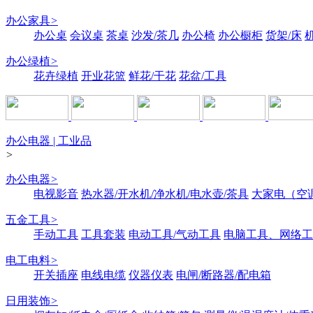
办公家具
>
办公桌
会议桌
茶桌
沙发/茶几
办公椅
办公橱柜
货架/床
办公绿植
>
花卉绿植
开业花篮
鲜花/干花
花盆/工具
办公电器 | 工业品
>
办公电器
>
电视影音
热水器/开水机/净水机/电水壶/茶具
大家电（空
五金工具
>
手动工具
工具套装
电动工具/气动工具
电脑工具、网络工
电工电料
>
开关插座
电线电缆
仪器仪表
电闸/断路器/配电箱
日用装饰
>