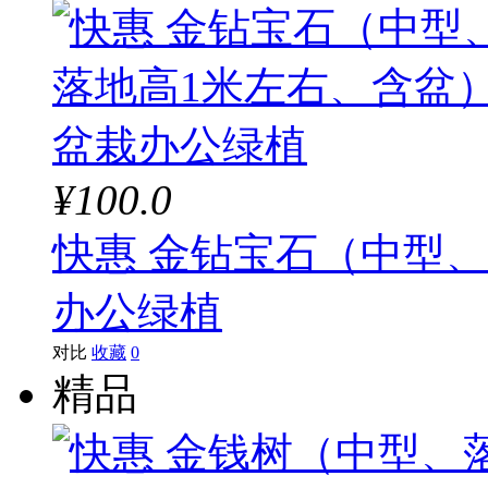
¥100.0
快惠 金钻宝石（中型
办公绿植
对比
收藏
0
精品