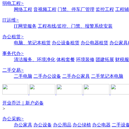
弱电工程
>
网络工程
音视频工程
门禁、停车厂管理
监控工程
工程辅
IT运维
>
IT网管服务
工程布线/监控、门禁、报警系统安装
办公租赁
>
电脑、笔记本租赁
办公设备租赁
办公电器租赁
办公家具
事务代办
>
清洁服务、环境净化
体检套餐
环境装修
团建拓展
财税服
二手交易
>
二手电脑
二手办公设备
二手办公家具
二手笔记本电脑
开业乔迁｜新户必备
>
办公采购
>
办公家具
办公设备
办公用品
办公绿植
办公电器
二手设备