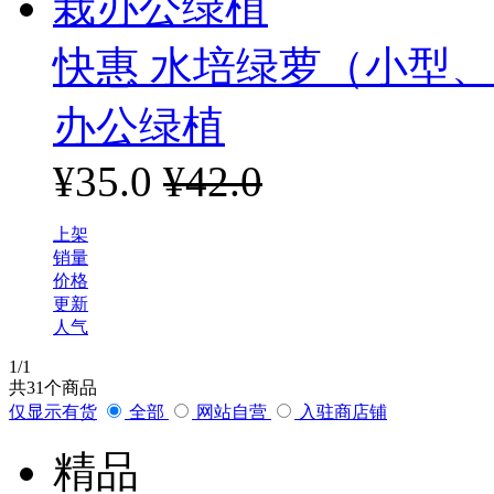
快惠 水培绿萝（小型、
办公绿植
¥35.0
¥42.0
上架
销量
价格
更新
人气
1
/1
共
31
个商品
仅显示有货
全部
网站自营
入驻商店铺
精品