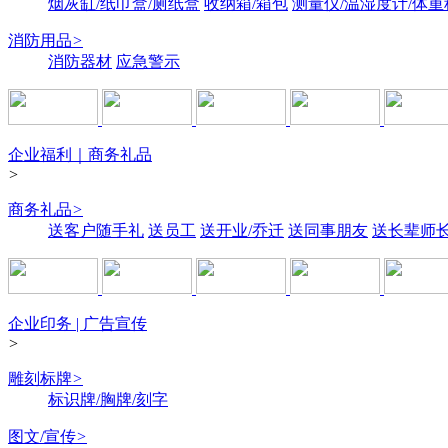
烟灰缸/纸巾盒/厕纸盒
收纳箱/箱包
测量仪/温湿度计/体重
消防用品
>
消防器材
应急警示
企业福利｜商务礼品
>
商务礼品
>
送客户随手礼
送员工
送开业/乔迁
送同事朋友
送长辈师
企业印务 | 广告宣传
>
雕刻标牌
>
标识牌/胸牌/刻字
图文/宣传
>