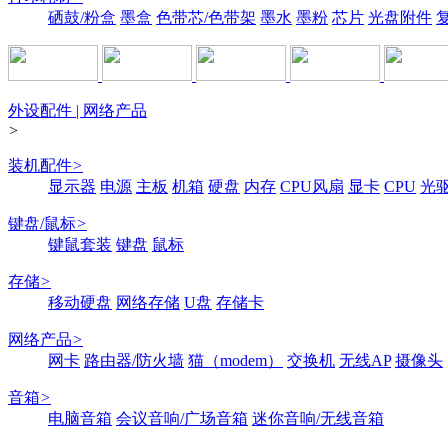
硒鼓/粉盒
墨盒
色带芯/色带架
墨水
墨粉
芯片
光盘附件
外设配件 | 网络产品
>
装机配件
>
显示器
电源
主板
机箱
硬盘
内存
CPU风扇
显卡
CPU
光
键盘/鼠标
>
键鼠套装
键盘
鼠标
存储
>
移动硬盘
网络存储
U盘
存储卡
网络产品
>
网卡
路由器/防火墙
猫（modem）
交换机
无线AP
摄像头
音箱
>
电脑音箱
会议音响/广场音箱
迷你音响/无线音箱