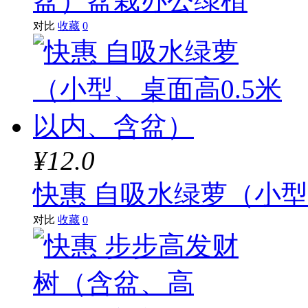
盆）盆栽办公绿植
对比
收藏
0
¥12.0
快惠 自吸水绿萝（小型
对比
收藏
0