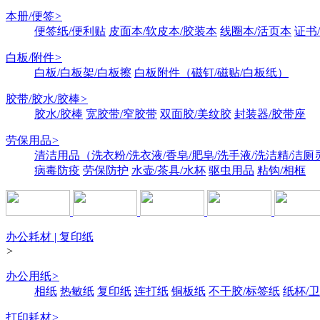
本册/便签
>
便签纸/便利贴
皮面本/软皮本/胶装本
线圈本/活页本
证书
白板/附件
>
白板/白板架/白板擦
白板附件（磁钉/磁贴/白板纸）
胶带/胶水/胶棒
>
胶水/胶棒
宽胶带/窄胶带
双面胶/美纹胶
封装器/胶带座
劳保用品
>
清洁用品（洗衣粉/洗衣液/香皂/肥皂/洗手液/洗洁精/洁厕
病毒防疫
劳保防护
水壶/茶具/水杯
驱虫用品
粘钩/相框
办公耗材 | 复印纸
>
办公用纸
>
相纸
热敏纸
复印纸
连打纸
铜板纸
不干胶/标签纸
纸杯/
打印耗材
>