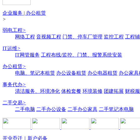
企业服务 | 办公租赁
>
弱电工程
>
网络工程
音视频工程
门禁、停车厂管理
监控工程
工程辅
IT运维
>
IT网管服务
工程布线/监控、门禁、报警系统安装
办公租赁
>
电脑、笔记本租赁
办公设备租赁
办公电器租赁
办公家具
事务代办
>
清洁服务、环境净化
体检套餐
环境装修
团建拓展
财税服
二手交易
>
二手电脑
二手办公设备
二手办公家具
二手笔记本电脑
开业乔迁｜新户必备