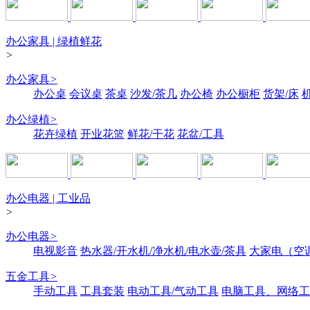
办公家具 | 绿植鲜花
>
办公家具
>
办公桌
会议桌
茶桌
沙发/茶几
办公椅
办公橱柜
货架/床
办公绿植
>
花卉绿植
开业花篮
鲜花/干花
花盆/工具
办公电器 | 工业品
>
办公电器
>
电视影音
热水器/开水机/净水机/电水壶/茶具
大家电（空
五金工具
>
手动工具
工具套装
电动工具/气动工具
电脑工具、网络工