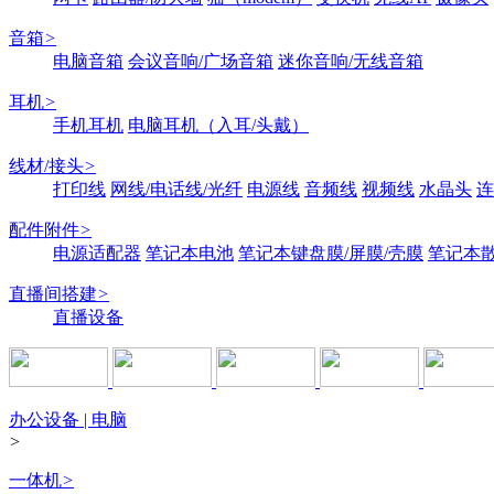
音箱
>
电脑音箱
会议音响/广场音箱
迷你音响/无线音箱
耳机
>
手机耳机
电脑耳机（入耳/头戴）
线材/接头
>
打印线
网线/电话线/光纤
电源线
音频线
视频线
水晶头
连
配件附件
>
电源适配器
笔记本电池
笔记本键盘膜/屏膜/壳膜
笔记本
直播间搭建
>
直播设备
办公设备 | 电脑
>
一体机
>