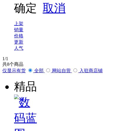
确定
取消
上架
销量
价格
更新
人气
1
/1
共
8
个商品
仅显示有货
全部
网站自营
入驻商店铺
精品