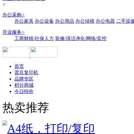
>
办公采购
>
办公家具
办公设备
办公用品
办公绿植
办公电器
二手设备
开业服务
>
工商财税/社保人力
装修/清洁净化/网络/监控
首页
震旦复印机
品牌专区
积分商城
今日特价
热卖推荐