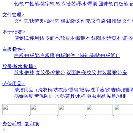
铅笔
中性笔/签字笔
笔芯/替芯/墨水/墨囊
圆珠笔
白板笔
文件管理
>
文件夹/快劳夹/抽杆夹
档案袋/文件套/文件袋/纽扣袋
文件
本册/便签
>
便签纸/便利贴
皮面本/软皮本/胶装本
线圈本/活页本
证书
白板/附件
>
白板/白板架/白板擦
白板附件（磁钉/磁贴/白板纸）
胶带/胶水/胶棒
>
胶水/胶棒
宽胶带/窄胶带
双面胶/美纹胶
封装器/胶带座
劳保用品
>
清洁用品（洗衣粉/洗衣液/香皂/肥皂/洗手液/洗洁精/洁厕
病毒防疫
劳保防护
水壶/茶具/水杯
驱虫用品
粘钩/相框
办公耗材 | 复印纸
>