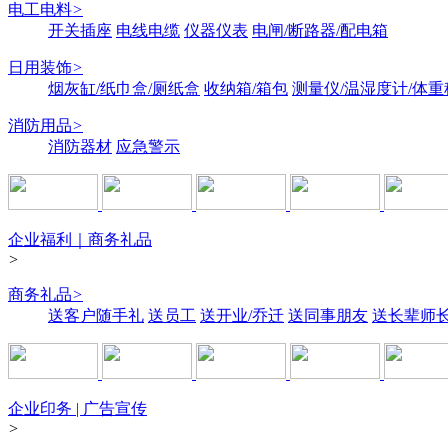
电工电料
>
开关插座
电线电缆
仪器仪表
电闸/断路器/配电箱
日用装饰
>
烟灰缸/纸巾盒/厕纸盒
收纳箱/箱包
测量仪/温湿度计/体重
消防用品
>
消防器材
应急警示
企业福利｜商务礼品
>
商务礼品
>
送客户随手礼
送员工
送开业/乔迁
送同事朋友
送长辈师
企业印务 | 广告宣传
>