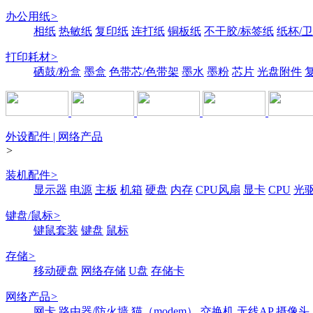
办公用纸
>
相纸
热敏纸
复印纸
连打纸
铜板纸
不干胶/标签纸
纸杯/
打印耗材
>
硒鼓/粉盒
墨盒
色带芯/色带架
墨水
墨粉
芯片
光盘附件
外设配件 | 网络产品
>
装机配件
>
显示器
电源
主板
机箱
硬盘
内存
CPU风扇
显卡
CPU
光
键盘/鼠标
>
键鼠套装
键盘
鼠标
存储
>
移动硬盘
网络存储
U盘
存储卡
网络产品
>
网卡
路由器/防火墙
猫（modem）
交换机
无线AP
摄像头