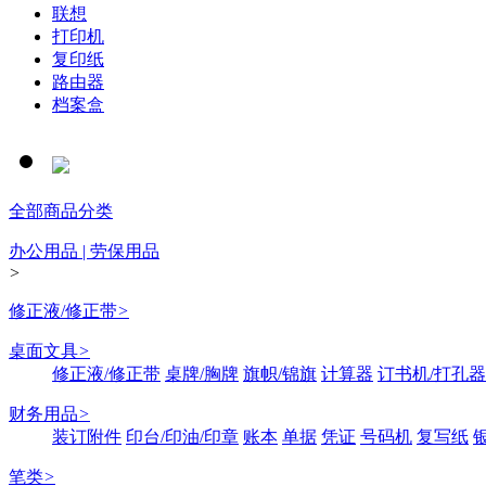
联想
打印机
复印纸
路由器
档案盒
全部商品分类
办公用品 | 劳保用品
>
修正液/修正带
>
桌面文具
>
修正液/修正带
桌牌/胸牌
旗帜/锦旗
计算器
订书机/打孔器
财务用品
>
装订附件
印台/印油/印章
账本
单据
凭证
号码机
复写纸
笔类
>