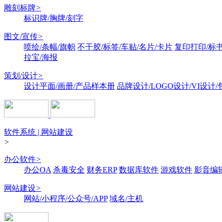
雕刻标牌
>
标识牌/胸牌/刻字
图文/宣传
>
喷绘/条幅/旗帜
不干胶/标签/车贴/名片/卡片
复印打印/标
拉宝/海报
策划/设计
>
设计平面/画册/产品样本册
品牌设计/LOGO设计/VI设计
软件系统 | 网站建设
>
办公软件
>
办公OA
杀毒安全
财务ERP
数据库软件
游戏软件
影音编
网站建设
>
网站/小程序/公众号/APP
域名/主机