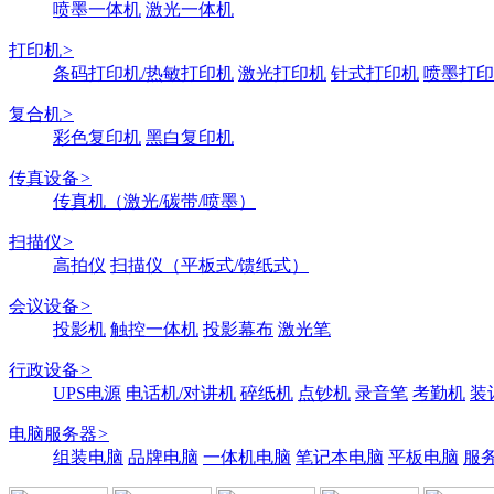
喷墨一体机
激光一体机
打印机
>
条码打印机/热敏打印机
激光打印机
针式打印机
喷墨打印
复合机
>
彩色复印机
黑白复印机
传真设备
>
传真机（激光/碳带/喷墨）
扫描仪
>
高拍仪
扫描仪（平板式/馈纸式）
会议设备
>
投影机
触控一体机
投影幕布
激光笔
行政设备
>
UPS电源
电话机/对讲机
碎纸机
点钞机
录音笔
考勤机
装
电脑服务器
>
组装电脑
品牌电脑
一体机电脑
笔记本电脑
平板电脑
服