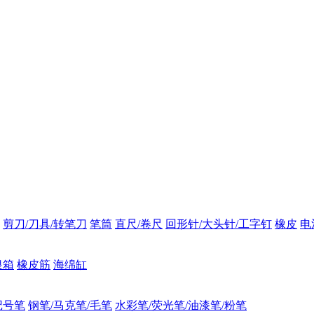
剪刀/刀具/转笔刀
笔筒
直尺/卷尺
回形针/大头针/工字钉
橡皮
电
银箱
橡皮筋
海绵缸
记号笔
钢笔/马克笔/毛笔
水彩笔/荧光笔/油漆笔/粉笔