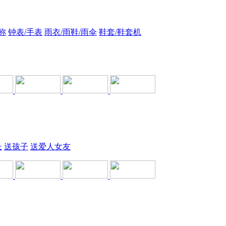
称
钟表/手表
雨衣/雨鞋/雨伞
鞋套/鞋套机
长
送孩子
送爱人女友