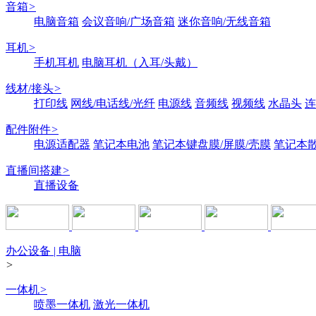
音箱
>
电脑音箱
会议音响/广场音箱
迷你音响/无线音箱
耳机
>
手机耳机
电脑耳机（入耳/头戴）
线材/接头
>
打印线
网线/电话线/光纤
电源线
音频线
视频线
水晶头
连
配件附件
>
电源适配器
笔记本电池
笔记本键盘膜/屏膜/壳膜
笔记本
直播间搭建
>
直播设备
办公设备 | 电脑
>
一体机
>
喷墨一体机
激光一体机