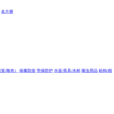
名片册
箕/墩布）
病毒防疫
劳保防护
水壶/茶具/水杯
驱虫用品
粘钩/相