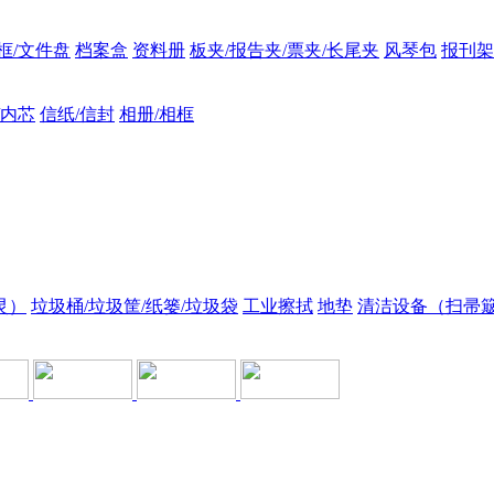
框/文件盘
档案盒
资料册
板夹/报告夹/票夹/长尾夹
风琴包
报刊架
/内芯
信纸/信封
相册/相框
灵）
垃圾桶/垃圾筐/纸篓/垃圾袋
工业擦拭
地垫
清洁设备（扫帚簸