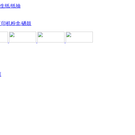
卫生纸/纸抽
复印机粉盒/硒鼓
驱