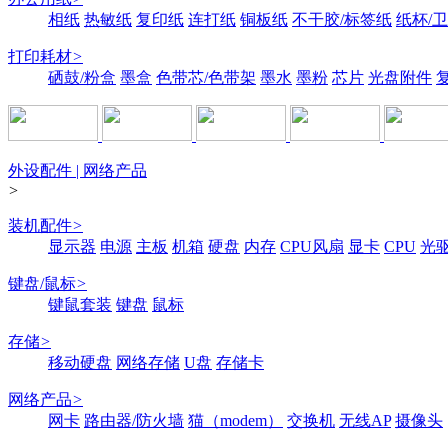
相纸
热敏纸
复印纸
连打纸
铜板纸
不干胶/标签纸
纸杯/
打印耗材
>
硒鼓/粉盒
墨盒
色带芯/色带架
墨水
墨粉
芯片
光盘附件
外设配件 | 网络产品
>
装机配件
>
显示器
电源
主板
机箱
硬盘
内存
CPU风扇
显卡
CPU
光
键盘/鼠标
>
键鼠套装
键盘
鼠标
存储
>
移动硬盘
网络存储
U盘
存储卡
网络产品
>
网卡
路由器/防火墙
猫（modem）
交换机
无线AP
摄像头