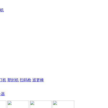
机
订机
塑封机
扫码枪
巡更棒
务器