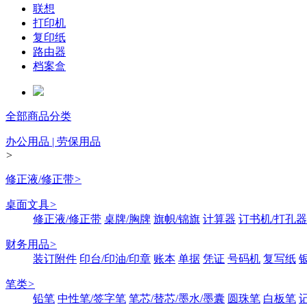
联想
打印机
复印纸
路由器
档案盒
全部商品分类
办公用品 | 劳保用品
>
修正液/修正带
>
桌面文具
>
修正液/修正带
桌牌/胸牌
旗帜/锦旗
计算器
订书机/打孔器
财务用品
>
装订附件
印台/印油/印章
账本
单据
凭证
号码机
复写纸
笔类
>
铅笔
中性笔/签字笔
笔芯/替芯/墨水/墨囊
圆珠笔
白板笔