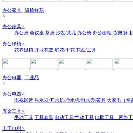
办公家具 | 绿植鲜花
>
办公家具
>
办公桌
会议桌
茶桌
沙发/茶几
办公椅
办公橱柜
货架/床
办公绿植
>
花卉绿植
开业花篮
鲜花/干花
花盆/工具
办公电器 | 工业品
>
办公电器
>
电视影音
热水器/开水机/净水机/电水壶/茶具
大家电（空
五金工具
>
手动工具
工具套装
电动工具/气动工具
电脑工具、网络工
电工电料
>