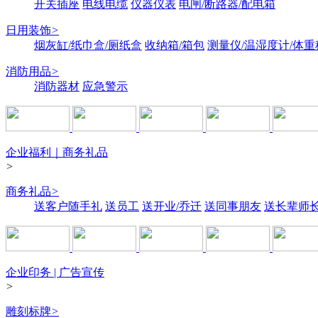
开关插座
电线电缆
仪器仪表
电闸/断路器/配电箱
日用装饰
>
烟灰缸/纸巾盒/厕纸盒
收纳箱/箱包
测量仪/温湿度计/体重
消防用品
>
消防器材
应急警示
企业福利｜商务礼品
>
商务礼品
>
送客户随手礼
送员工
送开业/乔迁
送同事朋友
送长辈师
企业印务 | 广告宣传
>
雕刻标牌
>