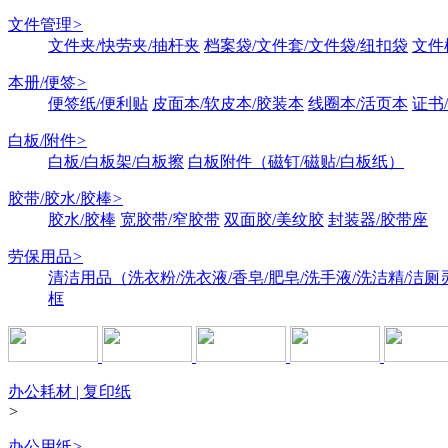
文件管理
>
文件夹/快劳夹/抽杆夹
档案袋/文件套/文件袋/纽扣袋
文件
本册/便签
>
便签纸/便利贴
皮面本/软皮本/胶装本
线圈本/活页本
证书
白板/附件
>
白板/白板架/白板擦
白板附件（磁钉/磁贴/白板纸）
胶带/胶水/胶棒
>
胶水/胶棒
宽胶带/窄胶带
双面胶/美纹胶
封装器/胶带座
劳保用品
>
清洁用品（洗衣粉/洗衣液/香皂/肥皂/洗手液/洗洁精/洁厕
框
办公耗材 | 复印纸
>
办公用纸
>