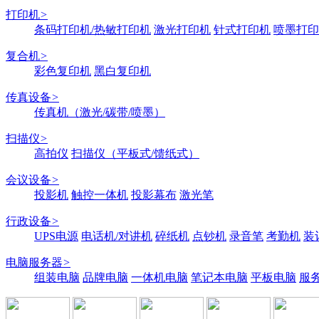
打印机
>
条码打印机/热敏打印机
激光打印机
针式打印机
喷墨打印
复合机
>
彩色复印机
黑白复印机
传真设备
>
传真机（激光/碳带/喷墨）
扫描仪
>
高拍仪
扫描仪（平板式/馈纸式）
会议设备
>
投影机
触控一体机
投影幕布
激光笔
行政设备
>
UPS电源
电话机/对讲机
碎纸机
点钞机
录音笔
考勤机
装
电脑服务器
>
组装电脑
品牌电脑
一体机电脑
笔记本电脑
平板电脑
服