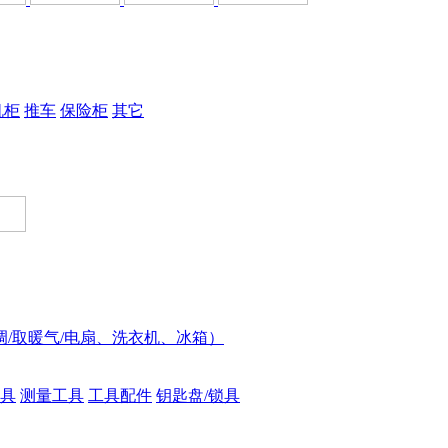
机柜
推车
保险柜
其它
调/取暖气/电扇、洗衣机、冰箱）
具
测量工具
工具配件
钥匙盘/锁具