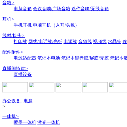
音箱
>
电脑音箱
会议音响/广场音箱
迷你音响/无线音箱
耳机
>
手机耳机
电脑耳机（入耳/头戴）
线材/接头
>
打印线
网线/电话线/光纤
电源线
音频线
视频线
水晶头
连
配件附件
>
电源适配器
笔记本电池
笔记本键盘膜/屏膜/壳膜
笔记本
直播间搭建
>
直播设备
办公设备 | 电脑
>
一体机
>
喷墨一体机
激光一体机