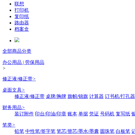
联想
打印机
复印纸
路由器
档案盒
全部商品分类
办公用品 | 劳保用品
>
修正液/修正带
>
桌面文具
>
修正液/修正带
桌牌/胸牌
旗帜/锦旗
计算器
订书机/打孔器
财务用品
>
装订附件
印台/印油/印章
账本
单据
凭证
号码机
复写纸
笔类
>
铅笔
中性笔/签字笔
笔芯/替芯/墨水/墨囊
圆珠笔
白板笔