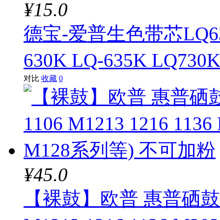
¥15.0
德宝-爱普生色带芯LQ63
630K LQ-635K LQ73
对比
收藏
0
¥45.0
【裸鼓】欧普 惠普硒鼓CC3