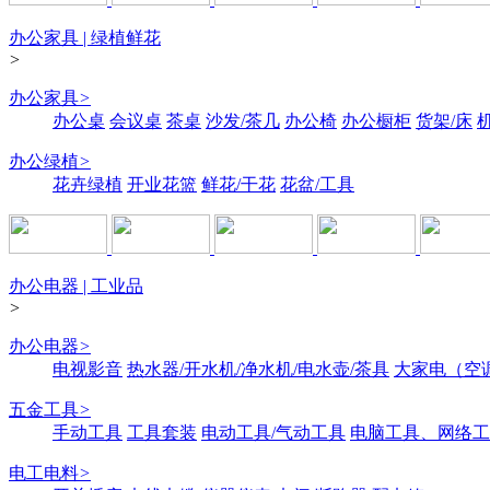
办公家具 | 绿植鲜花
>
办公家具
>
办公桌
会议桌
茶桌
沙发/茶几
办公椅
办公橱柜
货架/床
办公绿植
>
花卉绿植
开业花篮
鲜花/干花
花盆/工具
办公电器 | 工业品
>
办公电器
>
电视影音
热水器/开水机/净水机/电水壶/茶具
大家电（空
五金工具
>
手动工具
工具套装
电动工具/气动工具
电脑工具、网络工
电工电料
>