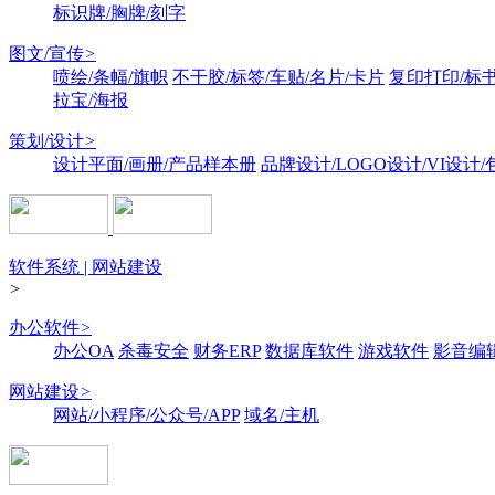
标识牌/胸牌/刻字
图文/宣传
>
喷绘/条幅/旗帜
不干胶/标签/车贴/名片/卡片
复印打印/标
拉宝/海报
策划/设计
>
设计平面/画册/产品样本册
品牌设计/LOGO设计/VI设计
软件系统 | 网站建设
>
办公软件
>
办公OA
杀毒安全
财务ERP
数据库软件
游戏软件
影音编
网站建设
>
网站/小程序/公众号/APP
域名/主机