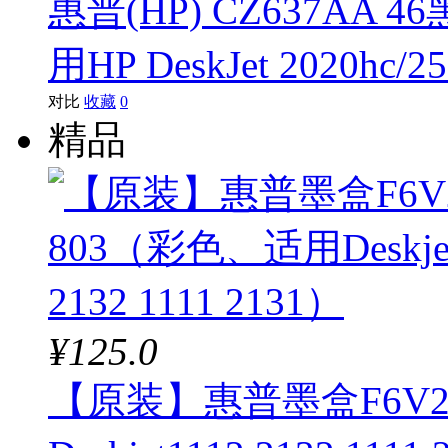
惠普(HP) CZ637AA
用HP DeskJet 2020hc/2
对比
收藏
0
精品
¥125.0
【原装】惠普墨盒F6V2