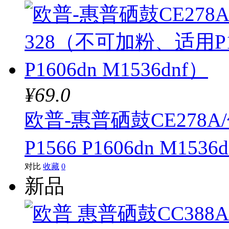
¥69.0
欧普-惠普硒鼓CE278
P1566 P1606dn M1536
对比
收藏
0
新品