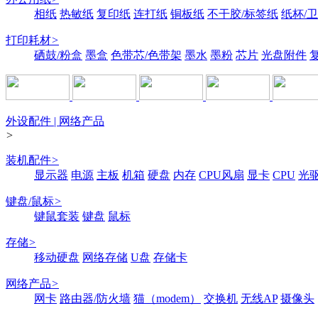
相纸
热敏纸
复印纸
连打纸
铜板纸
不干胶/标签纸
纸杯/
打印耗材
>
硒鼓/粉盒
墨盒
色带芯/色带架
墨水
墨粉
芯片
光盘附件
外设配件 | 网络产品
>
装机配件
>
显示器
电源
主板
机箱
硬盘
内存
CPU风扇
显卡
CPU
光
键盘/鼠标
>
键鼠套装
键盘
鼠标
存储
>
移动硬盘
网络存储
U盘
存储卡
网络产品
>
网卡
路由器/防火墙
猫（modem）
交换机
无线AP
摄像头