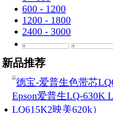
600 - 1200
松下
1200 - 1800
佳能 canon
2400 - 3000
京瓷
飞利浦
夏普
新品推荐
理光
东芝
柯尼卡美能达
丽彩士