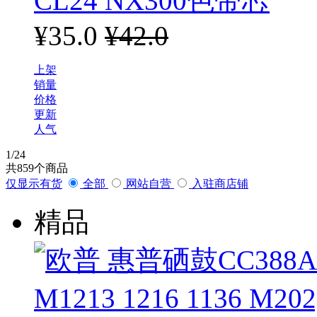
CL24 NX300色带芯
¥35.0
¥42.0
上架
销量
价格
更新
人气
1
/24
共
859
个商品
仅显示有货
全部
网站自营
入驻商店铺
精品