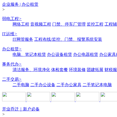
企业服务 | 办公租赁
>
弱电工程
>
网络工程
音视频工程
门禁、停车厂管理
监控工程
工程辅
IT运维
>
IT网管服务
工程布线/监控、门禁、报警系统安装
办公租赁
>
电脑、笔记本租赁
办公设备租赁
办公电器租赁
办公家具
事务代办
>
清洁服务、环境净化
体检套餐
环境装修
团建拓展
财税服
二手交易
>
二手电脑
二手办公设备
二手办公家具
二手笔记本电脑
开业乔迁｜新户必备
>