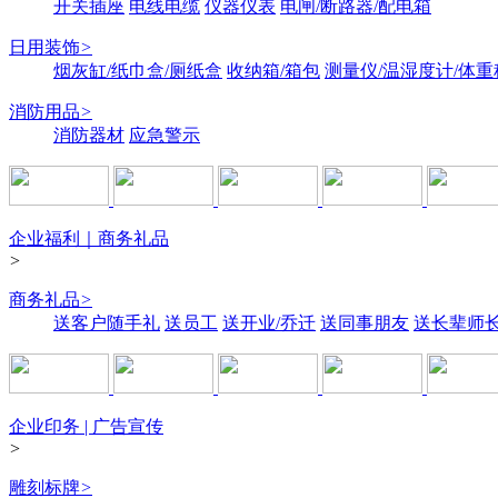
开关插座
电线电缆
仪器仪表
电闸/断路器/配电箱
日用装饰
>
烟灰缸/纸巾盒/厕纸盒
收纳箱/箱包
测量仪/温湿度计/体重
消防用品
>
消防器材
应急警示
企业福利｜商务礼品
>
商务礼品
>
送客户随手礼
送员工
送开业/乔迁
送同事朋友
送长辈师
企业印务 | 广告宣传
>
雕刻标牌
>