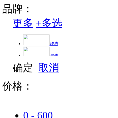
品牌：
更多
+
多选
快惠
晨光
确定
取消
三星
联想（Lenovo）
价格：
惠普
爱普生
0 - 600
兄弟