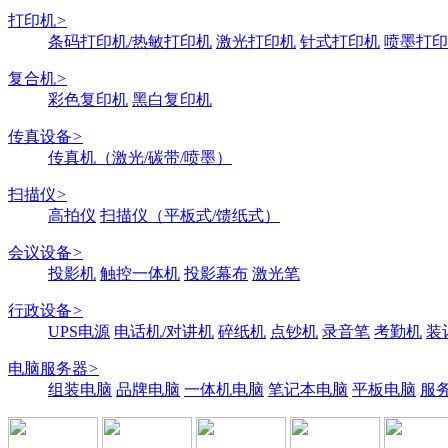
打印机
>
条码打印机/热敏打印机
激光打印机
针式打印机
喷墨打印
复合机
>
彩色复印机
黑白复印机
传真设备
>
传真机（激光/碳带/喷墨）
扫描仪
>
高拍仪
扫描仪（平板式/馈纸式）
会议设备
>
投影机
触控一体机
投影幕布
激光笔
行政设备
>
UPS电源
电话机/对讲机
碎纸机
点钞机
录音笔
考勤机
装
电脑服务器
>
组装电脑
品牌电脑
一体机电脑
笔记本电脑
平板电脑
服