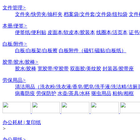
文件管理
>
文件夹/快劳夹/抽杆夹
档案袋/文件套/文件袋/纽扣袋
文件
本册/便签
>
便签纸/便利贴
皮面本/软皮本/胶装本
线圈本/活页本
证书
白板/附件
>
白板/白板架/白板擦
白板附件（磁钉/磁贴/白板纸）
胶带/胶水/胶棒
>
胶水/胶棒
宽胶带/窄胶带
双面胶/美纹胶
封装器/胶带座
劳保用品
>
清洁用品（洗衣粉/洗衣液/香皂/肥皂/洗手液/洗洁精/洁厕
病毒防疫
劳保防护
水壶/茶具/水杯
驱虫用品
粘钩/相框
办公耗材 | 复印纸
>
办公用纸
>