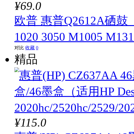
¥69.0
欧普 惠普Q2612A硒鼓（
1020 3050 M1005 M13
对比
收藏
0
精品
¥115.0