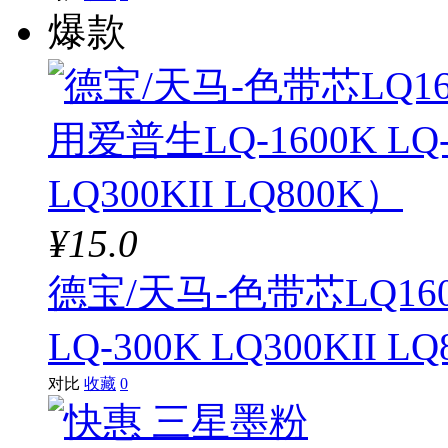
爆款
¥15.0
德宝/天马-色带芯LQ16
LQ-300K LQ300KII L
对比
收藏
0