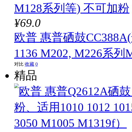
¥69.0
欧普 惠普硒鼓CC388A(适用 
1136 M202, M226系
对比
收藏
0
精品