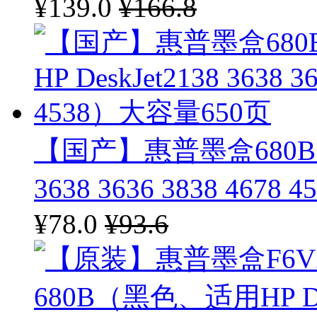
印之源
¥139.0
¥166.8
欧普
奔图
富士施乐
格之格
【国产】惠普墨盒680B（黑
另色鬼
3638 3636 3838 467
富士通
¥78.0
¥93.6
映美
震旦复印机