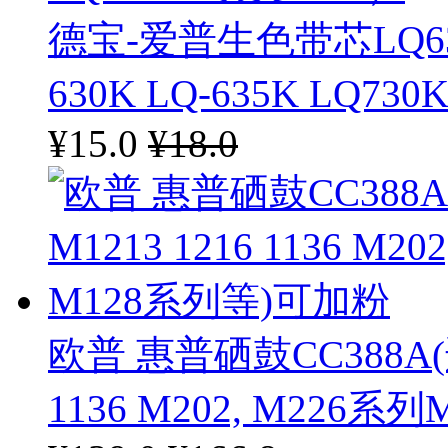
德宝
德宝-爱普生色带芯LQ63
多丽
630K LQ-635K LQ73
科迪雅
¥15.0
¥18.0
文字王
浩顺
天威
国际
雷乐
欧普 惠普硒鼓CC388A(适用 
1136 M202, M226系
博克