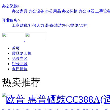
办公采购
>
办公家具
办公设备
办公用品
办公绿植
办公电器
二手设备
开业服务
>
工商财税/社保人力
装修/清洁净化/网络/监控
首页
震旦复印机
品牌专区
积分商城
今日特价
热卖推荐