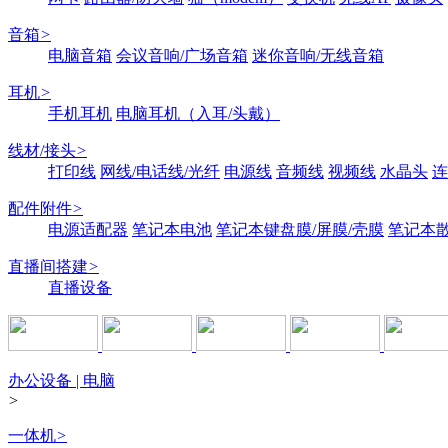
音箱
>
电脑音箱
会议音响/广场音箱
迷你音响/无线音箱
耳机
>
手机耳机
电脑耳机（入耳/头戴）
线材/接头
>
打印线
网线/电话线/光纤
电源线
音频线
视频线
水晶头
连
配件附件
>
电源适配器
笔记本电池
笔记本键盘膜/屏膜/壳膜
笔记本
直播间搭建
>
直播设备
办公设备 | 电脑
>
一体机
>