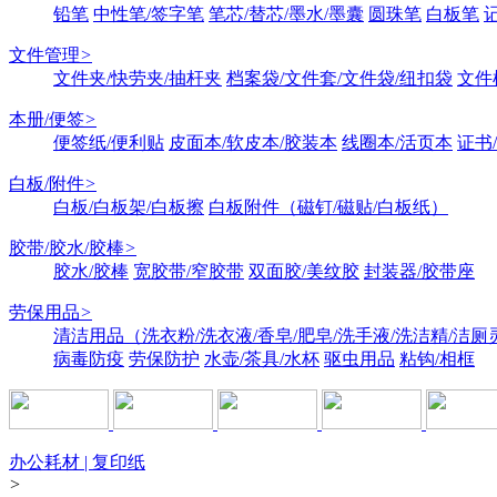
铅笔
中性笔/签字笔
笔芯/替芯/墨水/墨囊
圆珠笔
白板笔
文件管理
>
文件夹/快劳夹/抽杆夹
档案袋/文件套/文件袋/纽扣袋
文件
本册/便签
>
便签纸/便利贴
皮面本/软皮本/胶装本
线圈本/活页本
证书
白板/附件
>
白板/白板架/白板擦
白板附件（磁钉/磁贴/白板纸）
胶带/胶水/胶棒
>
胶水/胶棒
宽胶带/窄胶带
双面胶/美纹胶
封装器/胶带座
劳保用品
>
清洁用品（洗衣粉/洗衣液/香皂/肥皂/洗手液/洗洁精/洁厕
病毒防疫
劳保防护
水壶/茶具/水杯
驱虫用品
粘钩/相框
办公耗材 | 复印纸
>