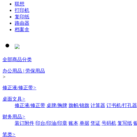
联想
打印机
复印纸
路由器
档案盒
全部商品分类
办公用品 | 劳保用品
>
修正液/修正带
>
桌面文具
>
修正液/修正带
桌牌/胸牌
旗帜/锦旗
计算器
订书机/打孔器
财务用品
>
装订附件
印台/印油/印章
账本
单据
凭证
号码机
复写纸
笔类
>