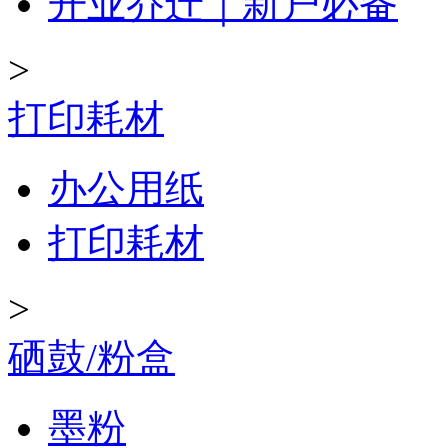
开业乔迁｜新户必备
>
打印耗材
办公用纸
打印耗材
>
硒鼓/粉盒
墨粉