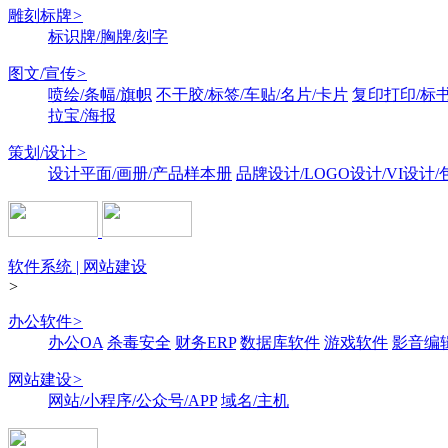
雕刻标牌
>
标识牌/胸牌/刻字
图文/宣传
>
喷绘/条幅/旗帜
不干胶/标签/车贴/名片/卡片
复印打印/标
拉宝/海报
策划/设计
>
设计平面/画册/产品样本册
品牌设计/LOGO设计/VI设计
软件系统 | 网站建设
>
办公软件
>
办公OA
杀毒安全
财务ERP
数据库软件
游戏软件
影音编
网站建设
>
网站/小程序/公众号/APP
域名/主机