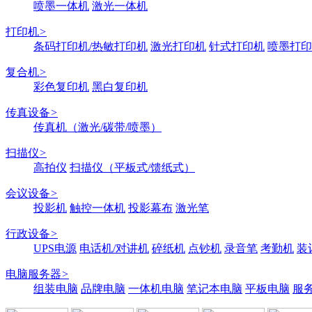
喷墨一体机
激光一体机
打印机
>
条码打印机/热敏打印机
激光打印机
针式打印机
喷墨打印
复合机
>
彩色复印机
黑白复印机
传真设备
>
传真机（激光/碳带/喷墨）
扫描仪
>
高拍仪
扫描仪（平板式/馈纸式）
会议设备
>
投影机
触控一体机
投影幕布
激光笔
行政设备
>
UPS电源
电话机/对讲机
碎纸机
点钞机
录音笔
考勤机
装
电脑服务器
>
组装电脑
品牌电脑
一体机电脑
笔记本电脑
平板电脑
服