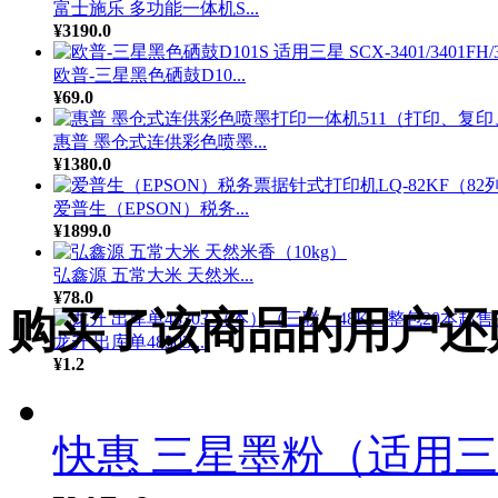
富士施乐 多功能一体机S...
¥3190.0
欧普-三星黑色硒鼓D10...
¥69.0
惠普 墨仓式连供彩色喷墨...
¥1380.0
爱普生（EPSON）税务...
¥1899.0
弘鑫源 五常大米 天然米...
¥78.0
购买了该商品的用户还
龙升 出库单48303 ...
¥1.2
快惠 三星墨粉（适用三星