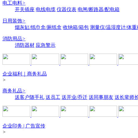
电工电料
>
开关插座
电线电缆
仪器仪表
电闸/断路器/配电箱
日用装饰
>
烟灰缸/纸巾盒/厕纸盒
收纳箱/箱包
测量仪/温湿度计/体重
消防用品
>
消防器材
应急警示
企业福利｜商务礼品
>
商务礼品
>
送客户随手礼
送员工
送开业/乔迁
送同事朋友
送长辈师
企业印务 | 广告宣传
>