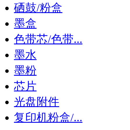
硒鼓/粉盒
墨盒
色带芯/色带...
墨水
墨粉
芯片
光盘附件
复印机粉盒/...