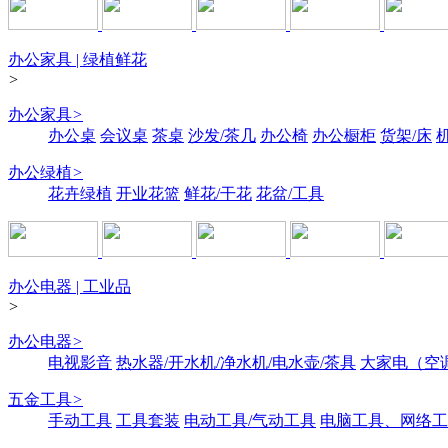
办公家具 | 绿植鲜花
>
办公家具
>
办公桌
会议桌
茶桌
沙发/茶几
办公椅
办公橱柜
货架/床
办公绿植
>
花卉绿植
开业花篮
鲜花/干花
花盆/工具
办公电器 | 工业品
>
办公电器
>
电视影音
热水器/开水机/净水机/电水壶/茶具
大家电（空
五金工具
>
手动工具
工具套装
电动工具/气动工具
电脑工具、网络工