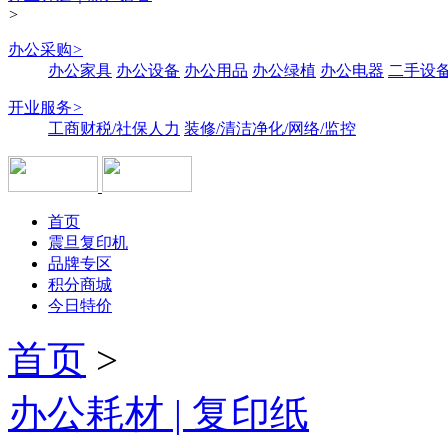
>
办公采购
>
办公家具
办公设备
办公用品
办公绿植
办公电器
二手设备
开业服务
>
工商财税/社保人力
装修/清洁净化/网络/监控
首页
震旦复印机
品牌专区
积分商城
今日特价
首页
>
办公耗材 | 复印纸