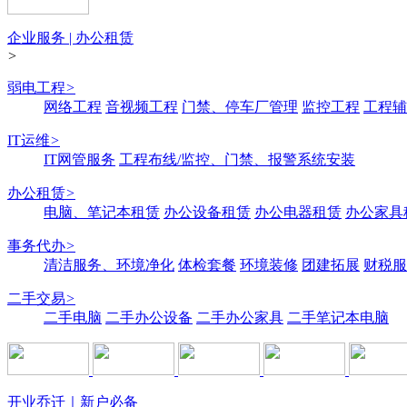
企业服务 | 办公租赁
>
弱电工程
>
网络工程
音视频工程
门禁、停车厂管理
监控工程
工程辅
IT运维
>
IT网管服务
工程布线/监控、门禁、报警系统安装
办公租赁
>
电脑、笔记本租赁
办公设备租赁
办公电器租赁
办公家具
事务代办
>
清洁服务、环境净化
体检套餐
环境装修
团建拓展
财税服
二手交易
>
二手电脑
二手办公设备
二手办公家具
二手笔记本电脑
开业乔迁｜新户必备