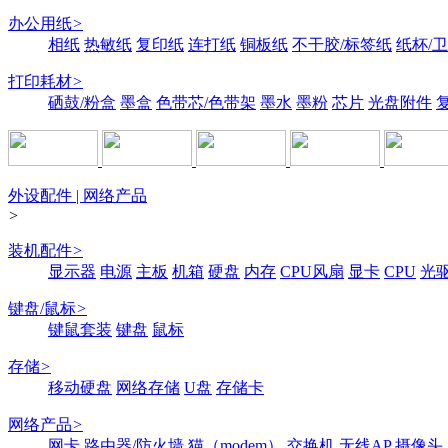
办公用纸
>
相纸
热敏纸
复印纸
连打纸
铜板纸
不干胶/标签纸
纸杯/
打印耗材
>
硒鼓/粉盒
墨盒
色带芯/色带架
墨水
墨粉
芯片
光盘附件
外设配件 | 网络产品
>
装机配件
>
显示器
电源
主板
机箱
硬盘
内存
CPU风扇
显卡
CPU
光
键盘/鼠标
>
键鼠套装
键盘
鼠标
存储
>
移动硬盘
网络存储
U盘
存储卡
网络产品
>
网卡
路由器/防火墙
猫（modem）
交换机
无线AP
摄像头