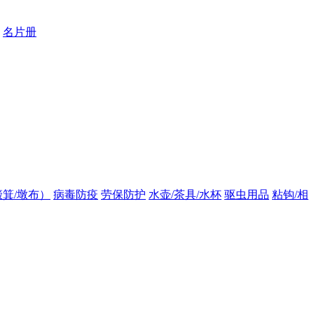
名片册
箕/墩布）
病毒防疫
劳保防护
水壶/茶具/水杯
驱虫用品
粘钩/相