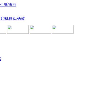
卫生纸/纸抽
复印机粉盒/硒鼓
驱