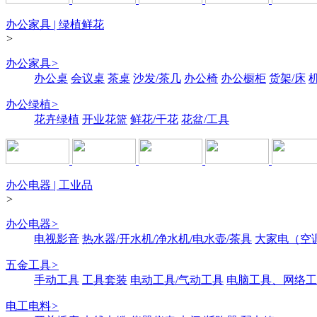
办公家具 | 绿植鲜花
>
办公家具
>
办公桌
会议桌
茶桌
沙发/茶几
办公椅
办公橱柜
货架/床
办公绿植
>
花卉绿植
开业花篮
鲜花/干花
花盆/工具
办公电器 | 工业品
>
办公电器
>
电视影音
热水器/开水机/净水机/电水壶/茶具
大家电（空
五金工具
>
手动工具
工具套装
电动工具/气动工具
电脑工具、网络工
电工电料
>