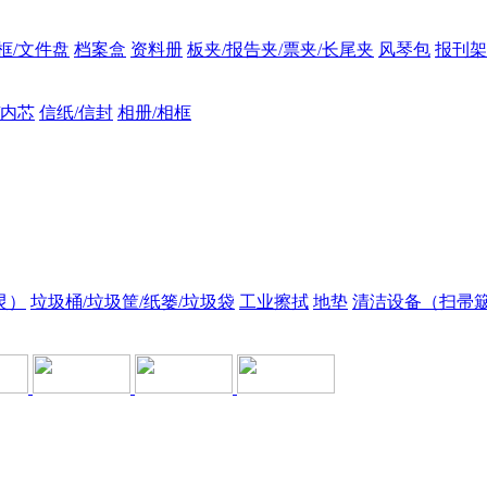
框/文件盘
档案盒
资料册
板夹/报告夹/票夹/长尾夹
风琴包
报刊架
/内芯
信纸/信封
相册/相框
灵）
垃圾桶/垃圾筐/纸篓/垃圾袋
工业擦拭
地垫
清洁设备（扫帚簸