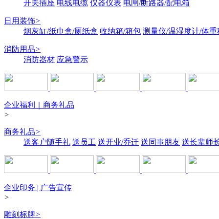
开关插座
电线电缆
仪器仪表
电闸/断路器/配电箱
日用装饰
>
烟灰缸/纸巾盒/厕纸盒
收纳箱/箱包
测量仪/温湿度计/体重
消防用品
>
消防器材
应急警示
企业福利｜商务礼品
>
商务礼品
>
送客户随手礼
送员工
送开业/乔迁
送同事朋友
送长辈师
企业印务 | 广告宣传
>
雕刻标牌
>