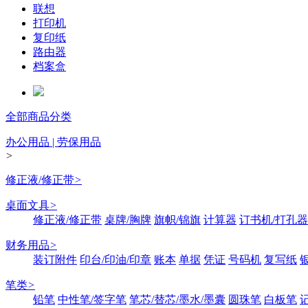
联想
打印机
复印纸
路由器
档案盒
全部商品分类
办公用品 | 劳保用品
>
修正液/修正带
>
桌面文具
>
修正液/修正带
桌牌/胸牌
旗帜/锦旗
计算器
订书机/打孔器
财务用品
>
装订附件
印台/印油/印章
账本
单据
凭证
号码机
复写纸
笔类
>
铅笔
中性笔/签字笔
笔芯/替芯/墨水/墨囊
圆珠笔
白板笔