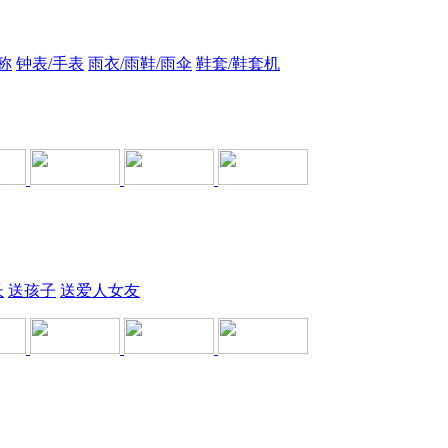
称
钟表/手表
雨衣/雨鞋/雨伞
鞋套/鞋套机
长
送孩子
送爱人女友