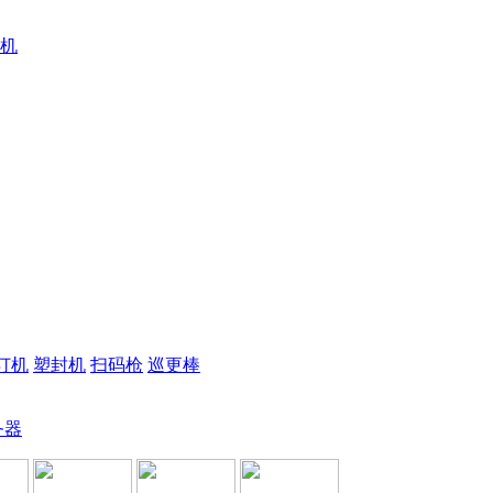
机
订机
塑封机
扫码枪
巡更棒
务器