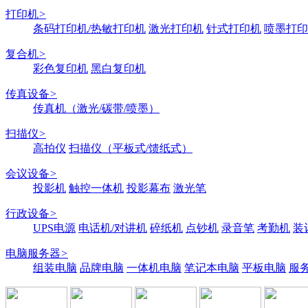
打印机
>
条码打印机/热敏打印机
激光打印机
针式打印机
喷墨打印
复合机
>
彩色复印机
黑白复印机
传真设备
>
传真机（激光/碳带/喷墨）
扫描仪
>
高拍仪
扫描仪（平板式/馈纸式）
会议设备
>
投影机
触控一体机
投影幕布
激光笔
行政设备
>
UPS电源
电话机/对讲机
碎纸机
点钞机
录音笔
考勤机
装
电脑服务器
>
组装电脑
品牌电脑
一体机电脑
笔记本电脑
平板电脑
服