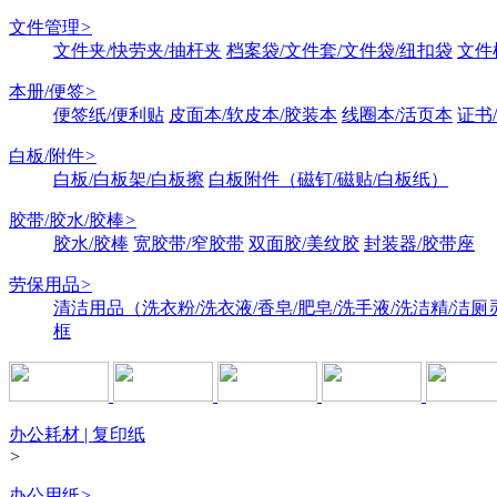
文件管理
>
文件夹/快劳夹/抽杆夹
档案袋/文件套/文件袋/纽扣袋
文件
本册/便签
>
便签纸/便利贴
皮面本/软皮本/胶装本
线圈本/活页本
证书
白板/附件
>
白板/白板架/白板擦
白板附件（磁钉/磁贴/白板纸）
胶带/胶水/胶棒
>
胶水/胶棒
宽胶带/窄胶带
双面胶/美纹胶
封装器/胶带座
劳保用品
>
清洁用品（洗衣粉/洗衣液/香皂/肥皂/洗手液/洗洁精/洁厕
框
办公耗材 | 复印纸
>
办公用纸
>