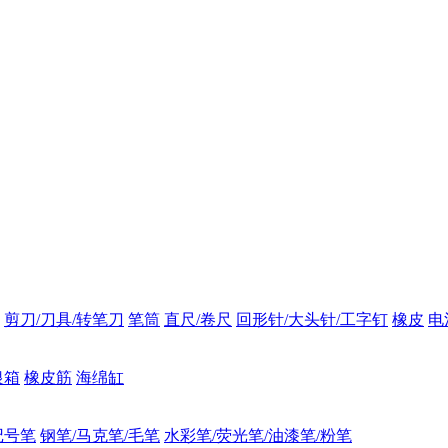
剪刀/刀具/转笔刀
笔筒
直尺/卷尺
回形针/大头针/工字钉
橡皮
电
银箱
橡皮筋
海绵缸
记号笔
钢笔/马克笔/毛笔
水彩笔/荧光笔/油漆笔/粉笔