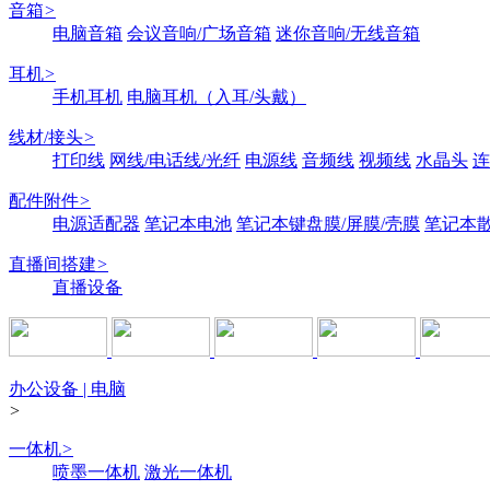
音箱
>
电脑音箱
会议音响/广场音箱
迷你音响/无线音箱
耳机
>
手机耳机
电脑耳机（入耳/头戴）
线材/接头
>
打印线
网线/电话线/光纤
电源线
音频线
视频线
水晶头
连
配件附件
>
电源适配器
笔记本电池
笔记本键盘膜/屏膜/壳膜
笔记本
直播间搭建
>
直播设备
办公设备 | 电脑
>
一体机
>
喷墨一体机
激光一体机