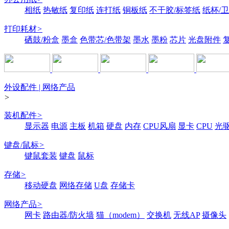
相纸
热敏纸
复印纸
连打纸
铜板纸
不干胶/标签纸
纸杯/
打印耗材
>
硒鼓/粉盒
墨盒
色带芯/色带架
墨水
墨粉
芯片
光盘附件
外设配件 | 网络产品
>
装机配件
>
显示器
电源
主板
机箱
硬盘
内存
CPU风扇
显卡
CPU
光
键盘/鼠标
>
键鼠套装
键盘
鼠标
存储
>
移动硬盘
网络存储
U盘
存储卡
网络产品
>
网卡
路由器/防火墙
猫（modem）
交换机
无线AP
摄像头