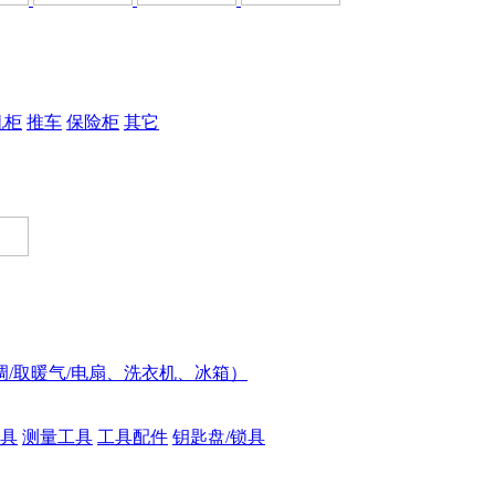
机柜
推车
保险柜
其它
调/取暖气/电扇、洗衣机、冰箱）
具
测量工具
工具配件
钥匙盘/锁具