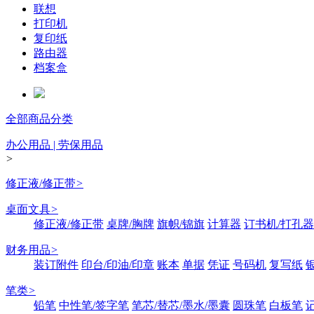
联想
打印机
复印纸
路由器
档案盒
全部商品分类
办公用品 | 劳保用品
>
修正液/修正带
>
桌面文具
>
修正液/修正带
桌牌/胸牌
旗帜/锦旗
计算器
订书机/打孔器
财务用品
>
装订附件
印台/印油/印章
账本
单据
凭证
号码机
复写纸
笔类
>
铅笔
中性笔/签字笔
笔芯/替芯/墨水/墨囊
圆珠笔
白板笔