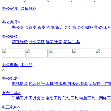
办公家具 | 绿植鲜花
>
办公家具
>
办公桌
会议桌
茶桌
沙发/茶几
办公椅
办公橱柜
货架/床
办公绿植
>
花卉绿植
开业花篮
鲜花/干花
花盆/工具
办公电器 | 工业品
>
办公电器
>
电视影音
热水器/开水机/净水机/电水壶/茶具
大家电（空
五金工具
>
手动工具
工具套装
电动工具/气动工具
电脑工具、网络工
电工电料
>