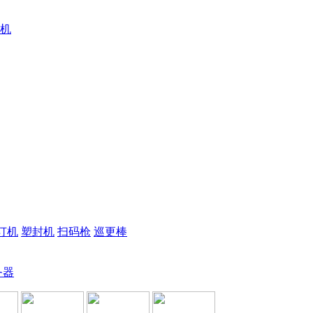
机
订机
塑封机
扫码枪
巡更棒
务器