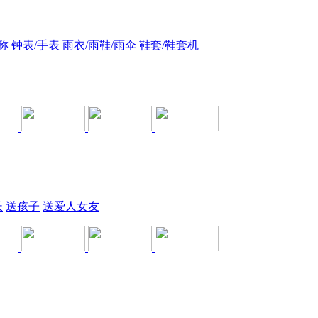
称
钟表/手表
雨衣/雨鞋/雨伞
鞋套/鞋套机
长
送孩子
送爱人女友