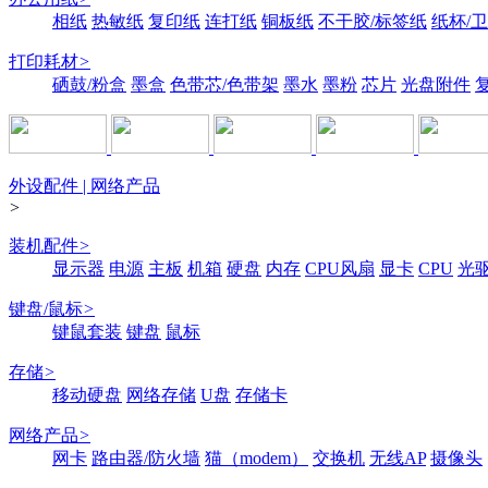
相纸
热敏纸
复印纸
连打纸
铜板纸
不干胶/标签纸
纸杯/
打印耗材
>
硒鼓/粉盒
墨盒
色带芯/色带架
墨水
墨粉
芯片
光盘附件
外设配件 | 网络产品
>
装机配件
>
显示器
电源
主板
机箱
硬盘
内存
CPU风扇
显卡
CPU
光
键盘/鼠标
>
键鼠套装
键盘
鼠标
存储
>
移动硬盘
网络存储
U盘
存储卡
网络产品
>
网卡
路由器/防火墙
猫（modem）
交换机
无线AP
摄像头