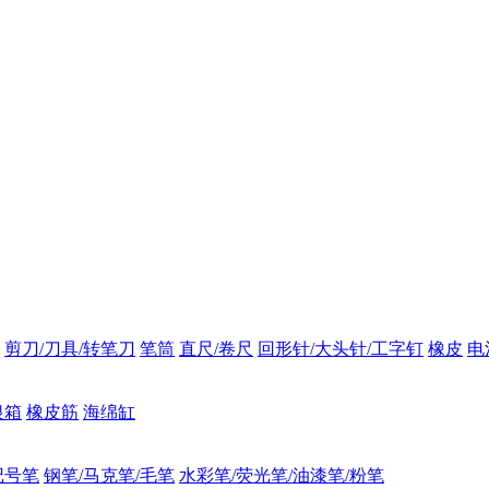
剪刀/刀具/转笔刀
笔筒
直尺/卷尺
回形针/大头针/工字钉
橡皮
电
银箱
橡皮筋
海绵缸
记号笔
钢笔/马克笔/毛笔
水彩笔/荧光笔/油漆笔/粉笔