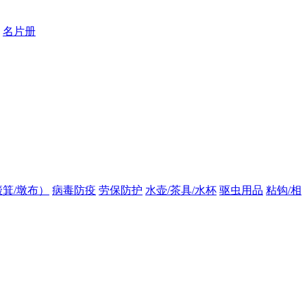
名片册
箕/墩布）
病毒防疫
劳保防护
水壶/茶具/水杯
驱虫用品
粘钩/相