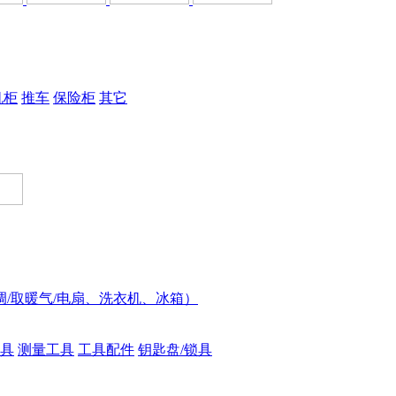
机柜
推车
保险柜
其它
调/取暖气/电扇、洗衣机、冰箱）
具
测量工具
工具配件
钥匙盘/锁具