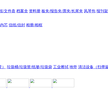
框/文件盘
档案盒
资料册
板夹/报告夹/票夹/长尾夹
风琴包
报刊架
/内芯
信纸/信封
相册/相框
灵）
垃圾桶/垃圾筐/纸篓/垃圾袋
工业擦拭
地垫
清洁设备（扫帚簸