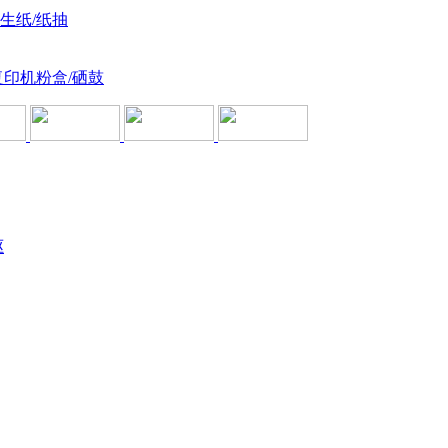
卫生纸/纸抽
复印机粉盒/硒鼓
驱