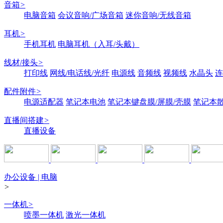
音箱
>
电脑音箱
会议音响/广场音箱
迷你音响/无线音箱
耳机
>
手机耳机
电脑耳机（入耳/头戴）
线材/接头
>
打印线
网线/电话线/光纤
电源线
音频线
视频线
水晶头
连
配件附件
>
电源适配器
笔记本电池
笔记本键盘膜/屏膜/壳膜
笔记本
直播间搭建
>
直播设备
办公设备 | 电脑
>
一体机
>
喷墨一体机
激光一体机