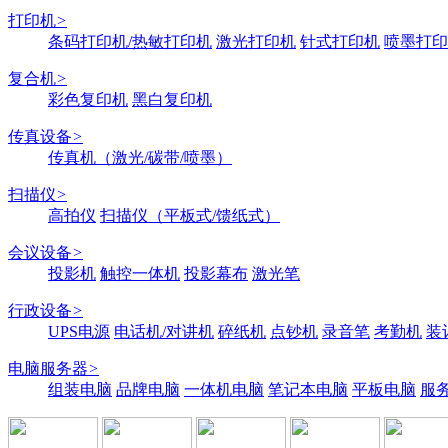
打印机
>
条码打印机/热敏打印机
激光打印机
针式打印机
喷墨打印
复合机
>
彩色复印机
黑白复印机
传真设备
>
传真机（激光/碳带/喷墨）
扫描仪
>
高拍仪
扫描仪（平板式/馈纸式）
会议设备
>
投影机
触控一体机
投影幕布
激光笔
行政设备
>
UPS电源
电话机/对讲机
碎纸机
点钞机
录音笔
考勤机
装
电脑服务器
>
组装电脑
品牌电脑
一体机电脑
笔记本电脑
平板电脑
服