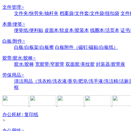
文件管理
>
文件夹/快劳夹/抽杆夹
档案袋/文件套/文件袋/纽扣袋
文件
本册/便签
>
便签纸/便利贴
皮面本/软皮本/胶装本
线圈本/活页本
证书
白板/附件
>
白板/白板架/白板擦
白板附件（磁钉/磁贴/白板纸）
胶带/胶水/胶棒
>
胶水/胶棒
宽胶带/窄胶带
双面胶/美纹胶
封装器/胶带座
劳保用品
>
清洁用品（洗衣粉/洗衣液/香皂/肥皂/洗手液/洗洁精/洁厕
框
办公耗材 | 复印纸
>
办公用纸
>