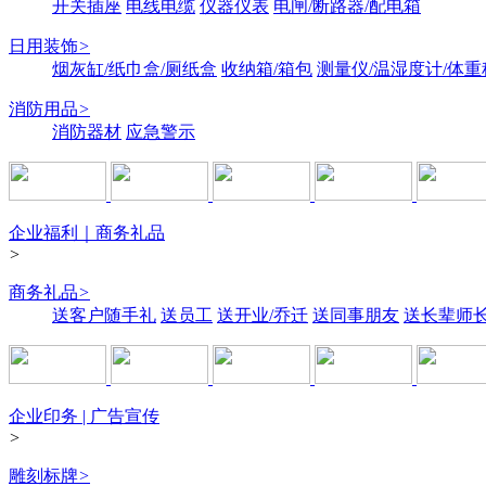
开关插座
电线电缆
仪器仪表
电闸/断路器/配电箱
日用装饰
>
烟灰缸/纸巾盒/厕纸盒
收纳箱/箱包
测量仪/温湿度计/体重
消防用品
>
消防器材
应急警示
企业福利｜商务礼品
>
商务礼品
>
送客户随手礼
送员工
送开业/乔迁
送同事朋友
送长辈师
企业印务 | 广告宣传
>
雕刻标牌
>