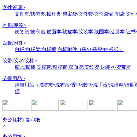
文件管理
>
文件夹/快劳夹/抽杆夹
档案袋/文件套/文件袋/纽扣袋
文件
本册/便签
>
便签纸/便利贴
皮面本/软皮本/胶装本
线圈本/活页本
证书
白板/附件
>
白板/白板架/白板擦
白板附件（磁钉/磁贴/白板纸）
胶带/胶水/胶棒
>
胶水/胶棒
宽胶带/窄胶带
双面胶/美纹胶
封装器/胶带座
劳保用品
>
清洁用品（洗衣粉/洗衣液/香皂/肥皂/洗手液/洗洁精/洁厕
框
办公耗材 | 复印纸
>
办公用纸
>