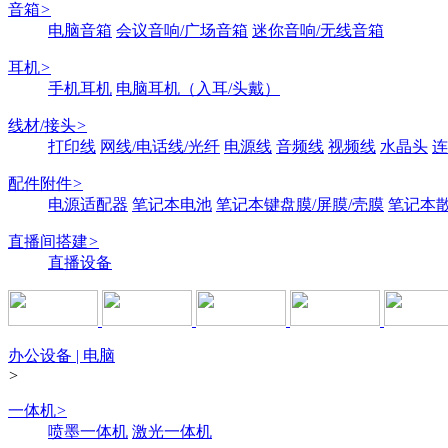
音箱
>
电脑音箱
会议音响/广场音箱
迷你音响/无线音箱
耳机
>
手机耳机
电脑耳机（入耳/头戴）
线材/接头
>
打印线
网线/电话线/光纤
电源线
音频线
视频线
水晶头
连
配件附件
>
电源适配器
笔记本电池
笔记本键盘膜/屏膜/壳膜
笔记本
直播间搭建
>
直播设备
办公设备 | 电脑
>
一体机
>
喷墨一体机
激光一体机