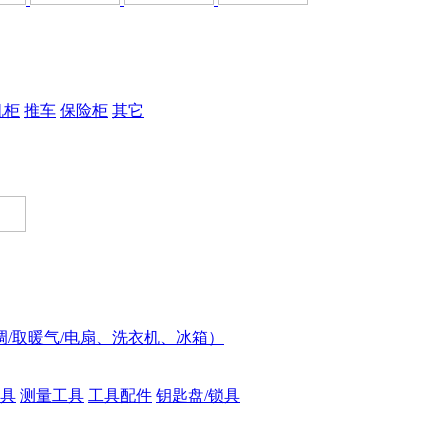
机柜
推车
保险柜
其它
调/取暖气/电扇、洗衣机、冰箱）
具
测量工具
工具配件
钥匙盘/锁具