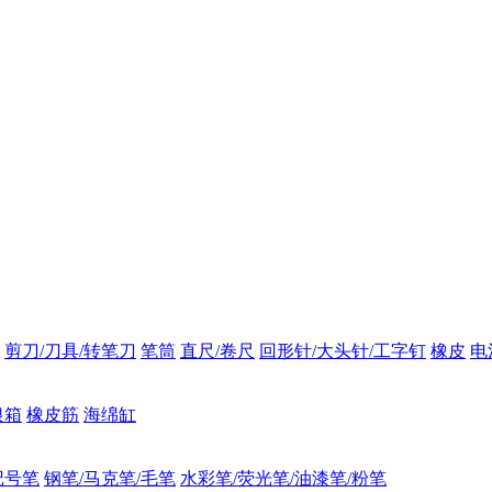
剪刀/刀具/转笔刀
笔筒
直尺/卷尺
回形针/大头针/工字钉
橡皮
电
银箱
橡皮筋
海绵缸
记号笔
钢笔/马克笔/毛笔
水彩笔/荧光笔/油漆笔/粉笔