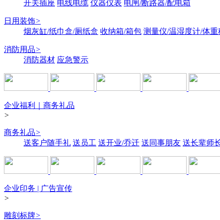
开关插座
电线电缆
仪器仪表
电闸/断路器/配电箱
日用装饰
>
烟灰缸/纸巾盒/厕纸盒
收纳箱/箱包
测量仪/温湿度计/体重
消防用品
>
消防器材
应急警示
企业福利｜商务礼品
>
商务礼品
>
送客户随手礼
送员工
送开业/乔迁
送同事朋友
送长辈师
企业印务 | 广告宣传
>
雕刻标牌
>