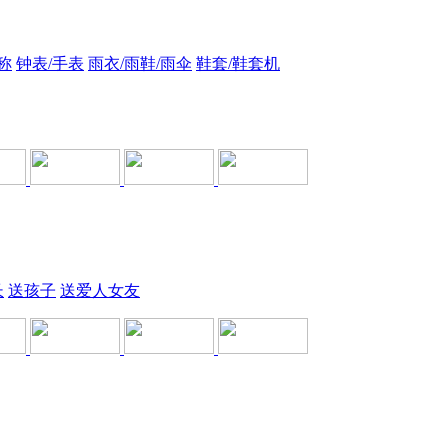
称
钟表/手表
雨衣/雨鞋/雨伞
鞋套/鞋套机
长
送孩子
送爱人女友