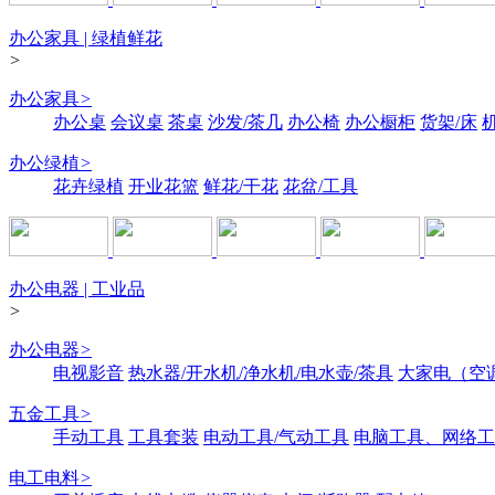
办公家具 | 绿植鲜花
>
办公家具
>
办公桌
会议桌
茶桌
沙发/茶几
办公椅
办公橱柜
货架/床
办公绿植
>
花卉绿植
开业花篮
鲜花/干花
花盆/工具
办公电器 | 工业品
>
办公电器
>
电视影音
热水器/开水机/净水机/电水壶/茶具
大家电（空
五金工具
>
手动工具
工具套装
电动工具/气动工具
电脑工具、网络工
电工电料
>