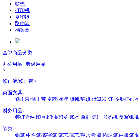
联想
打印机
复印纸
路由器
档案盒
全部商品分类
办公用品 | 劳保用品
>
修正液/修正带
>
桌面文具
>
修正液/修正带
桌牌/胸牌
旗帜/锦旗
计算器
订书机/打孔器
财务用品
>
装订附件
印台/印油/印章
账本
单据
凭证
号码机
复写纸
笔类
>
铅笔
中性笔/签字笔
笔芯/替芯/墨水/墨囊
圆珠笔
白板笔