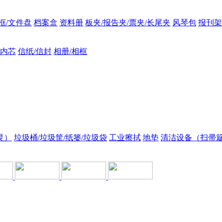
框/文件盘
档案盒
资料册
板夹/报告夹/票夹/长尾夹
风琴包
报刊架
/内芯
信纸/信封
相册/相框
灵）
垃圾桶/垃圾筐/纸篓/垃圾袋
工业擦拭
地垫
清洁设备（扫帚簸