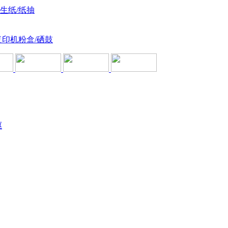
卫生纸/纸抽
复印机粉盒/硒鼓
驱