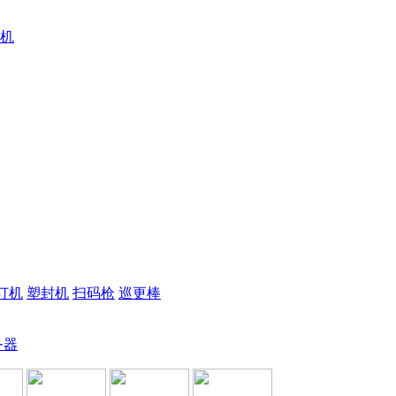
机
订机
塑封机
扫码枪
巡更棒
务器