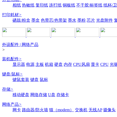
相纸
热敏纸
复印纸
连打纸
铜板纸
不干胶/标签纸
纸杯/
打印耗材
>
硒鼓/粉盒
墨盒
色带芯/色带架
墨水
墨粉
芯片
光盘附件
外设配件 | 网络产品
>
装机配件
>
显示器
电源
主板
机箱
硬盘
内存
CPU风扇
显卡
CPU
光
键盘/鼠标
>
键鼠套装
键盘
鼠标
存储
>
移动硬盘
网络存储
U盘
存储卡
网络产品
>
网卡
路由器/防火墙
猫（modem）
交换机
无线AP
摄像头