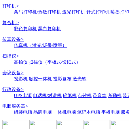
打印机
>
条码打印机/热敏打印机
激光打印机
针式打印机
喷墨打印
复合机
>
彩色复印机
黑白复印机
传真设备
>
传真机（激光/碳带/喷墨）
扫描仪
>
高拍仪
扫描仪（平板式/馈纸式）
会议设备
>
投影机
触控一体机
投影幕布
激光笔
行政设备
>
UPS电源
电话机/对讲机
碎纸机
点钞机
录音笔
考勤机
装
电脑服务器
>
组装电脑
品牌电脑
一体机电脑
笔记本电脑
平板电脑
服