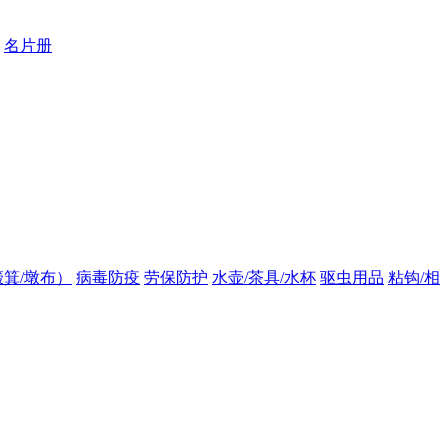
名片册
箕/墩布）
病毒防疫
劳保防护
水壶/茶具/水杯
驱虫用品
粘钩/相