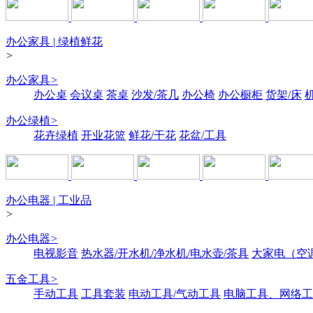
办公家具 | 绿植鲜花
>
办公家具
>
办公桌
会议桌
茶桌
沙发/茶几
办公椅
办公橱柜
货架/床
办公绿植
>
花卉绿植
开业花篮
鲜花/干花
花盆/工具
办公电器 | 工业品
>
办公电器
>
电视影音
热水器/开水机/净水机/电水壶/茶具
大家电（空
五金工具
>
手动工具
工具套装
电动工具/气动工具
电脑工具、网络工