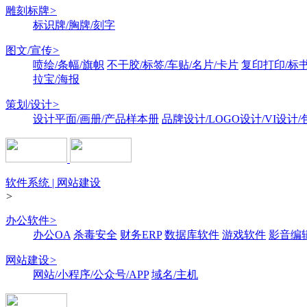
雕刻标牌
>
标识牌/胸牌/刻字
图文/宣传
>
喷绘/条幅/旗帜
不干胶/标签/车贴/名片/卡片
复印打印/标
拉宝/海报
策划/设计
>
设计平面/画册/产品样本册
品牌设计/LOGO设计/VI设计
软件系统 | 网站建设
>
办公软件
>
办公OA
杀毒安全
财务ERP
数据库软件
游戏软件
影音编
网站建设
>
网站/小程序/公众号/APP
域名/主机