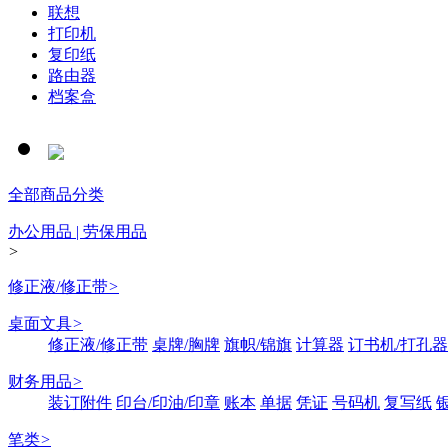
联想
打印机
复印纸
路由器
档案盒
全部商品分类
办公用品 | 劳保用品
>
修正液/修正带
>
桌面文具
>
修正液/修正带
桌牌/胸牌
旗帜/锦旗
计算器
订书机/打孔器
财务用品
>
装订附件
印台/印油/印章
账本
单据
凭证
号码机
复写纸
笔类
>