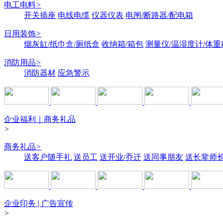
电工电料
>
开关插座
电线电缆
仪器仪表
电闸/断路器/配电箱
日用装饰
>
烟灰缸/纸巾盒/厕纸盒
收纳箱/箱包
测量仪/温湿度计/体重
消防用品
>
消防器材
应急警示
企业福利｜商务礼品
>
商务礼品
>
送客户随手礼
送员工
送开业/乔迁
送同事朋友
送长辈师
企业印务 | 广告宣传
>