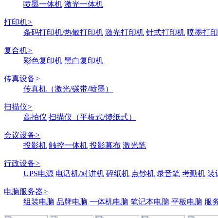
喷墨一体机
激光一体机
打印机
>
条码打印机/热敏打印机
激光打印机
针式打印机
喷墨打印
复合机
>
彩色复印机
黑白复印机
传真设备
>
传真机（激光/碳带/喷墨）
扫描仪
>
高拍仪
扫描仪（平板式/馈纸式）
会议设备
>
投影机
触控一体机
投影幕布
激光笔
行政设备
>
UPS电源
电话机/对讲机
碎纸机
点钞机
录音笔
考勤机
装
电脑服务器
>
组装电脑
品牌电脑
一体机电脑
笔记本电脑
平板电脑
服