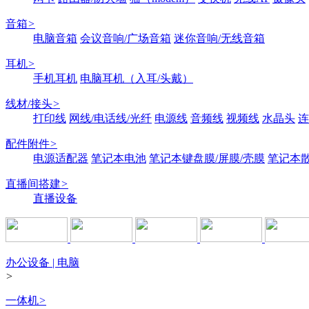
音箱
>
电脑音箱
会议音响/广场音箱
迷你音响/无线音箱
耳机
>
手机耳机
电脑耳机（入耳/头戴）
线材/接头
>
打印线
网线/电话线/光纤
电源线
音频线
视频线
水晶头
连
配件附件
>
电源适配器
笔记本电池
笔记本键盘膜/屏膜/壳膜
笔记本
直播间搭建
>
直播设备
办公设备 | 电脑
>
一体机
>