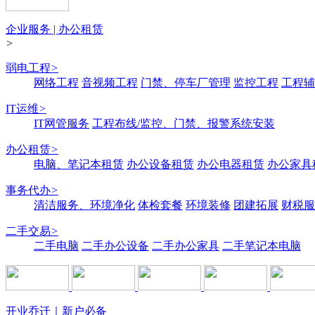
企业服务 | 办公租赁
>
弱电工程
>
网络工程
音视频工程
门禁、停车厂管理
监控工程
工程辅
IT运维
>
IT网管服务
工程布线/监控、门禁、报警系统安装
办公租赁
>
电脑、笔记本租赁
办公设备租赁
办公电器租赁
办公家具
事务代办
>
清洁服务、环境净化
体检套餐
环境装修
团建拓展
财税服
二手交易
>
二手电脑
二手办公设备
二手办公家具
二手笔记本电脑
开业乔迁｜新户必备