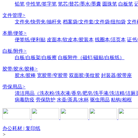
铅笔
中性笔/签字笔
笔芯/替芯/墨水/墨囊
圆珠笔
白板笔
文件管理
>
文件夹/快劳夹/抽杆夹
档案袋/文件套/文件袋/纽扣袋
文件
本册/便签
>
便签纸/便利贴
皮面本/软皮本/胶装本
线圈本/活页本
证书
白板/附件
>
白板/白板架/白板擦
白板附件（磁钉/磁贴/白板纸）
胶带/胶水/胶棒
>
胶水/胶棒
宽胶带/窄胶带
双面胶/美纹胶
封装器/胶带座
劳保用品
>
清洁用品（洗衣粉/洗衣液/香皂/肥皂/洗手液/洗洁精/洁厕
病毒防疫
劳保防护
水壶/茶具/水杯
驱虫用品
粘钩/相框
办公耗材 | 复印纸
>