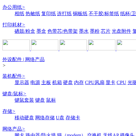
办公用纸
>
相纸
热敏纸
复印纸
连打纸
铜板纸
不干胶/标签纸
纸杯/
打印耗材
>
硒鼓/粉盒
墨盒
色带芯/色带架
墨水
墨粉
芯片
光盘附件
外设配件 | 网络产品
>
装机配件
>
显示器
电源
主板
机箱
硬盘
内存
CPU风扇
显卡
CPU
光
键盘/鼠标
>
键鼠套装
键盘
鼠标
存储
>
移动硬盘
网络存储
U盘
存储卡
网络产品
>
网卡
路由器/防火墙
猫（modem）
交换机
无线AP
摄像头