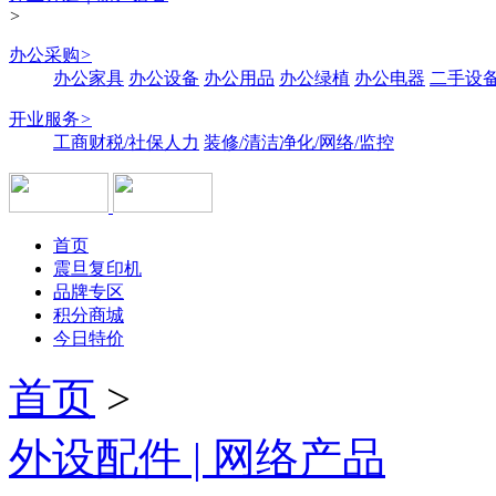
>
办公采购
>
办公家具
办公设备
办公用品
办公绿植
办公电器
二手设备
开业服务
>
工商财税/社保人力
装修/清洁净化/网络/监控
首页
震旦复印机
品牌专区
积分商城
今日特价
首页
>
外设配件 | 网络产品