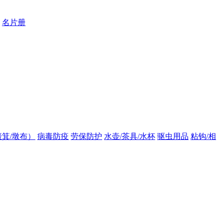
名片册
箕/墩布）
病毒防疫
劳保防护
水壶/茶具/水杯
驱虫用品
粘钩/相