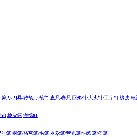
剪刀/刀具/转笔刀
笔筒
直尺/卷尺
回形针/大头针/工字钉
橡皮
电
银箱
橡皮筋
海绵缸
记号笔
钢笔/马克笔/毛笔
水彩笔/荧光笔/油漆笔/粉笔