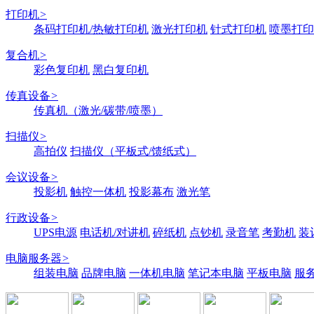
打印机
>
条码打印机/热敏打印机
激光打印机
针式打印机
喷墨打印
复合机
>
彩色复印机
黑白复印机
传真设备
>
传真机（激光/碳带/喷墨）
扫描仪
>
高拍仪
扫描仪（平板式/馈纸式）
会议设备
>
投影机
触控一体机
投影幕布
激光笔
行政设备
>
UPS电源
电话机/对讲机
碎纸机
点钞机
录音笔
考勤机
装
电脑服务器
>
组装电脑
品牌电脑
一体机电脑
笔记本电脑
平板电脑
服