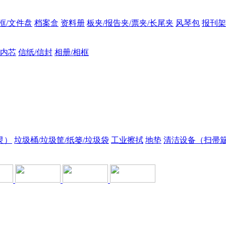
框/文件盘
档案盒
资料册
板夹/报告夹/票夹/长尾夹
风琴包
报刊架
/内芯
信纸/信封
相册/相框
灵）
垃圾桶/垃圾筐/纸篓/垃圾袋
工业擦拭
地垫
清洁设备（扫帚簸