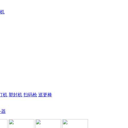
机
订机
塑封机
扫码枪
巡更棒
务器