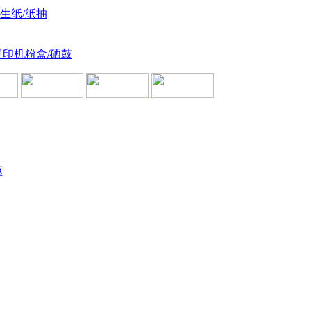
卫生纸/纸抽
复印机粉盒/硒鼓
驱