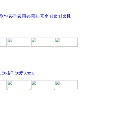
称
钟表/手表
雨衣/雨鞋/雨伞
鞋套/鞋套机
长
送孩子
送爱人女友