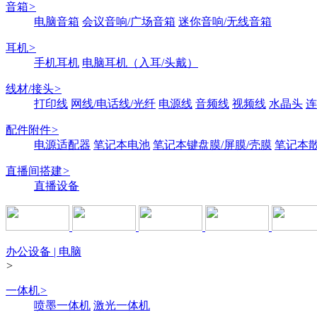
音箱
>
电脑音箱
会议音响/广场音箱
迷你音响/无线音箱
耳机
>
手机耳机
电脑耳机（入耳/头戴）
线材/接头
>
打印线
网线/电话线/光纤
电源线
音频线
视频线
水晶头
连
配件附件
>
电源适配器
笔记本电池
笔记本键盘膜/屏膜/壳膜
笔记本
直播间搭建
>
直播设备
办公设备 | 电脑
>
一体机
>
喷墨一体机
激光一体机