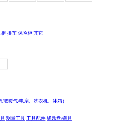
机柜
推车
保险柜
其它
调/取暖气/电扇、洗衣机、冰箱）
具
测量工具
工具配件
钥匙盘/锁具