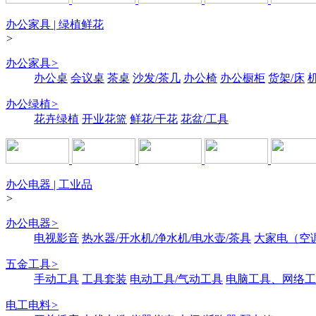
办公家具 | 绿植鲜花
>
办公家具
>
办公桌
会议桌
茶桌
沙发/茶几
办公椅
办公橱柜
货架/床
办公绿植
>
花卉绿植
开业花篮
鲜花/干花
花盆/工具
办公电器 | 工业品
>
办公电器
>
电视影音
热水器/开水机/净水机/电水壶/茶具
大家电（空
五金工具
>
手动工具
工具套装
电动工具/气动工具
电脑工具、网络工
电工电料
>