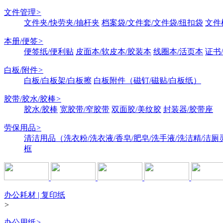
文件管理
>
文件夹/快劳夹/抽杆夹
档案袋/文件套/文件袋/纽扣袋
文件
本册/便签
>
便签纸/便利贴
皮面本/软皮本/胶装本
线圈本/活页本
证书
白板/附件
>
白板/白板架/白板擦
白板附件（磁钉/磁贴/白板纸）
胶带/胶水/胶棒
>
胶水/胶棒
宽胶带/窄胶带
双面胶/美纹胶
封装器/胶带座
劳保用品
>
清洁用品（洗衣粉/洗衣液/香皂/肥皂/洗手液/洗洁精/洁厕
框
办公耗材 | 复印纸
>
办公用纸
>