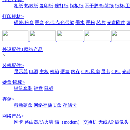
相纸
热敏纸
复印纸
连打纸
铜板纸
不干胶/标签纸
纸杯/
打印耗材
>
硒鼓/粉盒
墨盒
色带芯/色带架
墨水
墨粉
芯片
光盘附件
外设配件 | 网络产品
>
装机配件
>
显示器
电源
主板
机箱
硬盘
内存
CPU风扇
显卡
CPU
光
键盘/鼠标
>
键鼠套装
键盘
鼠标
存储
>
移动硬盘
网络存储
U盘
存储卡
网络产品
>
网卡
路由器/防火墙
猫（modem）
交换机
无线AP
摄像头