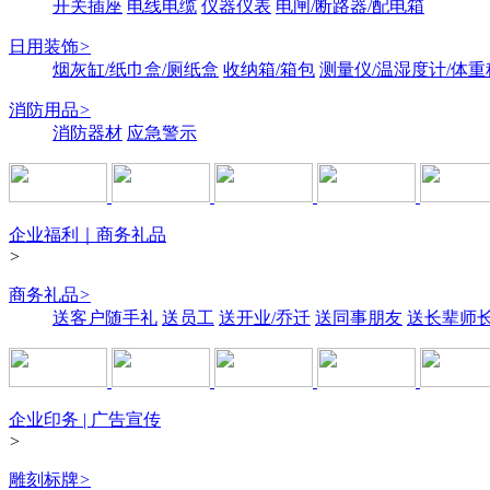
开关插座
电线电缆
仪器仪表
电闸/断路器/配电箱
日用装饰
>
烟灰缸/纸巾盒/厕纸盒
收纳箱/箱包
测量仪/温湿度计/体重
消防用品
>
消防器材
应急警示
企业福利｜商务礼品
>
商务礼品
>
送客户随手礼
送员工
送开业/乔迁
送同事朋友
送长辈师
企业印务 | 广告宣传
>
雕刻标牌
>