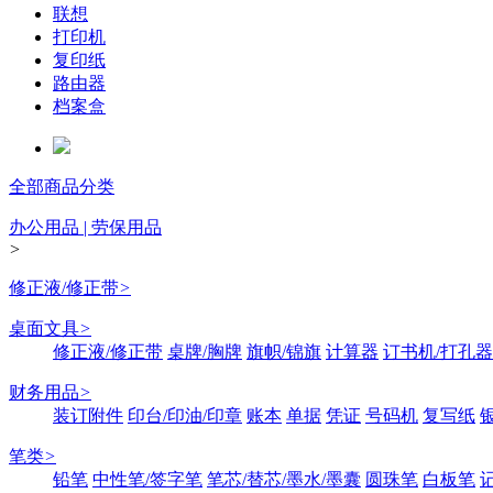
联想
打印机
复印纸
路由器
档案盒
全部商品分类
办公用品 | 劳保用品
>
修正液/修正带
>
桌面文具
>
修正液/修正带
桌牌/胸牌
旗帜/锦旗
计算器
订书机/打孔器
财务用品
>
装订附件
印台/印油/印章
账本
单据
凭证
号码机
复写纸
笔类
>
铅笔
中性笔/签字笔
笔芯/替芯/墨水/墨囊
圆珠笔
白板笔