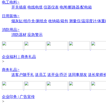
电工电料
>
开关插座
电线电缆
仪器仪表
电闸/断路器/配电箱
日用装饰
>
烟灰缸/纸巾盒/厕纸盒
收纳箱/箱包
测量仪/温湿度计/体重
消防用品
>
消防器材
应急警示
企业福利｜商务礼品
>
商务礼品
>
送客户随手礼
送员工
送开业/乔迁
送同事朋友
送长辈师
企业印务 | 广告宣传
>