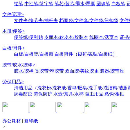
铅笔
中性笔/签字笔
笔芯/替芯/墨水/墨囊
圆珠笔
白板笔
文件管理
>
文件夹/快劳夹/抽杆夹
档案袋/文件套/文件袋/纽扣袋
文件
本册/便签
>
便签纸/便利贴
皮面本/软皮本/胶装本
线圈本/活页本
证书
白板/附件
>
白板/白板架/白板擦
白板附件（磁钉/磁贴/白板纸）
胶带/胶水/胶棒
>
胶水/胶棒
宽胶带/窄胶带
双面胶/美纹胶
封装器/胶带座
劳保用品
>
清洁用品（洗衣粉/洗衣液/香皂/肥皂/洗手液/洗洁精/洁厕
病毒防疫
劳保防护
水壶/茶具/水杯
驱虫用品
粘钩/相框
办公耗材 | 复印纸
>