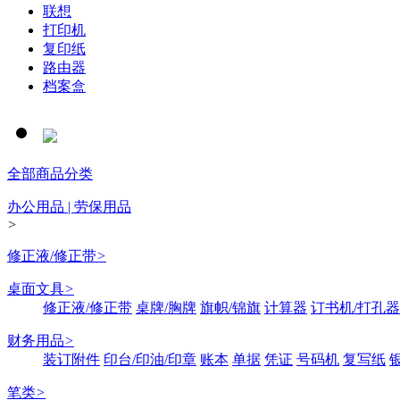
联想
打印机
复印纸
路由器
档案盒
全部商品分类
办公用品 | 劳保用品
>
修正液/修正带
>
桌面文具
>
修正液/修正带
桌牌/胸牌
旗帜/锦旗
计算器
订书机/打孔器
财务用品
>
装订附件
印台/印油/印章
账本
单据
凭证
号码机
复写纸
笔类
>