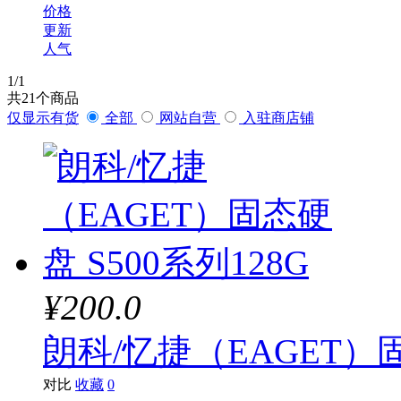
价格
更新
人气
1
/1
共
21
个商品
仅显示有货
全部
网站自营
入驻商店铺
¥200.0
朗科/忆捷（EAGET）固
对比
收藏
0