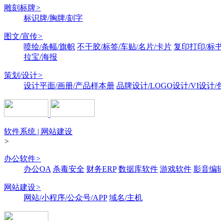
雕刻标牌
>
标识牌/胸牌/刻字
图文/宣传
>
喷绘/条幅/旗帜
不干胶/标签/车贴/名片/卡片
复印打印/标
拉宝/海报
策划/设计
>
设计平面/画册/产品样本册
品牌设计/LOGO设计/VI设计
软件系统 | 网站建设
>
办公软件
>
办公OA
杀毒安全
财务ERP
数据库软件
游戏软件
影音编
网站建设
>
网站/小程序/公众号/APP
域名/主机