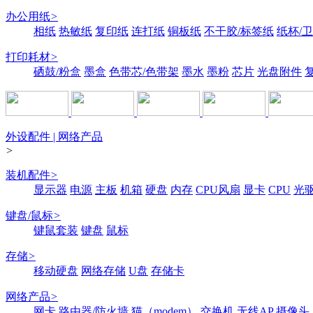
办公用纸
>
相纸
热敏纸
复印纸
连打纸
铜板纸
不干胶/标签纸
纸杯/
打印耗材
>
硒鼓/粉盒
墨盒
色带芯/色带架
墨水
墨粉
芯片
光盘附件
外设配件 | 网络产品
>
装机配件
>
显示器
电源
主板
机箱
硬盘
内存
CPU风扇
显卡
CPU
光
键盘/鼠标
>
键鼠套装
键盘
鼠标
存储
>
移动硬盘
网络存储
U盘
存储卡
网络产品
>
网卡
路由器/防火墙
猫（modem）
交换机
无线AP
摄像头