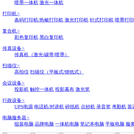
喷墨一体机
激光一体机
打印机
>
条码打印机/热敏打印机
激光打印机
针式打印机
喷墨打印
复合机
>
彩色复印机
黑白复印机
传真设备
>
传真机（激光/碳带/喷墨）
扫描仪
>
高拍仪
扫描仪（平板式/馈纸式）
会议设备
>
投影机
触控一体机
投影幕布
激光笔
行政设备
>
UPS电源
电话机/对讲机
碎纸机
点钞机
录音笔
考勤机
装
电脑服务器
>
组装电脑
品牌电脑
一体机电脑
笔记本电脑
平板电脑
服