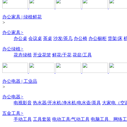
办公家具 | 绿植鲜花
>
办公家具
>
办公桌
会议桌
茶桌
沙发/茶几
办公椅
办公橱柜
货架/床
办公绿植
>
花卉绿植
开业花篮
鲜花/干花
花盆/工具
办公电器 | 工业品
>
办公电器
>
电视影音
热水器/开水机/净水机/电水壶/茶具
大家电（空
五金工具
>
手动工具
工具套装
电动工具/气动工具
电脑工具、网络工