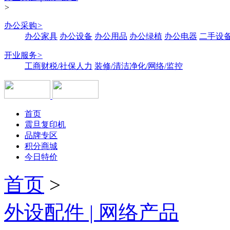
>
办公采购
>
办公家具
办公设备
办公用品
办公绿植
办公电器
二手设备
开业服务
>
工商财税/社保人力
装修/清洁净化/网络/监控
首页
震旦复印机
品牌专区
积分商城
今日特价
首页
>
外设配件 | 网络产品