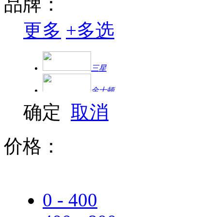
品牌：
更多
+
多选
三星
金士顿
确定
取消
西部数据（WD）
希捷
价格：
忆捷
0 - 400