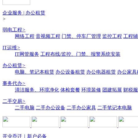
企业服务 | 办公租赁
>
弱电工程
>
网络工程
音视频工程
门禁、停车厂管理
监控工程
工程辅
IT运维
>
IT网管服务
工程布线/监控、门禁、报警系统安装
办公租赁
>
电脑、笔记本租赁
办公设备租赁
办公电器租赁
办公家具
事务代办
>
清洁服务、环境净化
体检套餐
环境装修
团建拓展
财税服
二手交易
>
二手电脑
二手办公设备
二手办公家具
二手笔记本电脑
开业乔迁｜新户必备