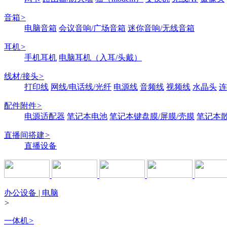
音箱
>
电脑音箱
会议音响/广场音箱
迷你音响/无线音箱
耳机
>
手机耳机
电脑耳机（入耳/头戴）
线材/接头
>
打印线
网线/电话线/光纤
电源线
音频线
视频线
水晶头
连
配件附件
>
电源适配器
笔记本电池
笔记本键盘膜/屏膜/壳膜
笔记本
直播间搭建
>
直播设备
办公设备 | 电脑
>
一体机
>