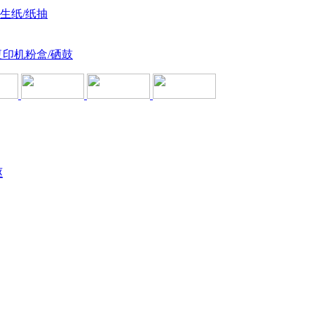
卫生纸/纸抽
复印机粉盒/硒鼓
驱