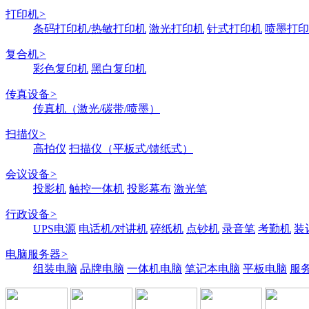
打印机
>
条码打印机/热敏打印机
激光打印机
针式打印机
喷墨打印
复合机
>
彩色复印机
黑白复印机
传真设备
>
传真机（激光/碳带/喷墨）
扫描仪
>
高拍仪
扫描仪（平板式/馈纸式）
会议设备
>
投影机
触控一体机
投影幕布
激光笔
行政设备
>
UPS电源
电话机/对讲机
碎纸机
点钞机
录音笔
考勤机
装
电脑服务器
>
组装电脑
品牌电脑
一体机电脑
笔记本电脑
平板电脑
服