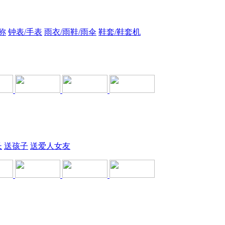
称
钟表/手表
雨衣/雨鞋/雨伞
鞋套/鞋套机
长
送孩子
送爱人女友