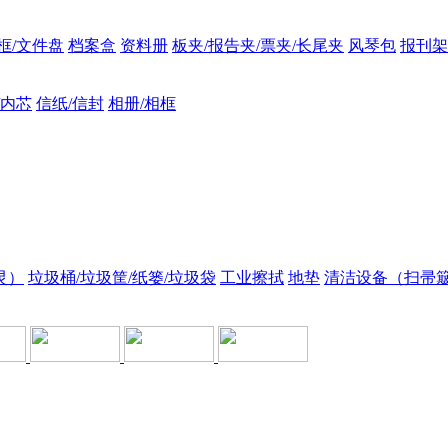
框/文件盘
档案盒
资料册
板夹/报告夹/票夹/长尾夹
风琴包
报刊架
/内芯
信纸/信封
相册/相框
灵）
垃圾桶/垃圾筐/纸篓/垃圾袋
工业擦拭
地垫
清洁设备（扫帚簸