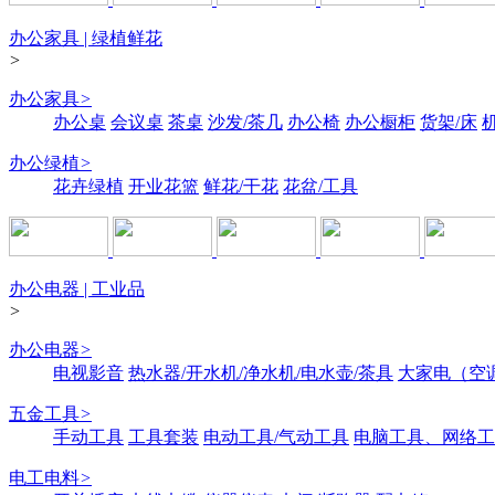
办公家具 | 绿植鲜花
>
办公家具
>
办公桌
会议桌
茶桌
沙发/茶几
办公椅
办公橱柜
货架/床
办公绿植
>
花卉绿植
开业花篮
鲜花/干花
花盆/工具
办公电器 | 工业品
>
办公电器
>
电视影音
热水器/开水机/净水机/电水壶/茶具
大家电（空
五金工具
>
手动工具
工具套装
电动工具/气动工具
电脑工具、网络工
电工电料
>