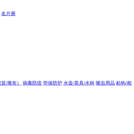
名片册
箕/墩布）
病毒防疫
劳保防护
水壶/茶具/水杯
驱虫用品
粘钩/相