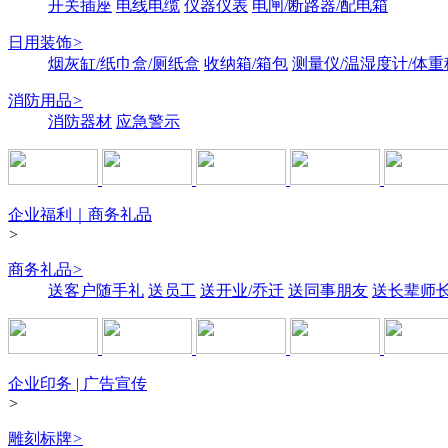
开关插座
电线电缆
仪器仪表
电闸/断路器/配电箱
日用装饰
>
烟灰缸/纸巾盒/厕纸盒
收纳箱/箱包
测量仪/温湿度计/体重
消防用品
>
消防器材
应急警示
企业福利｜商务礼品
>
商务礼品
>
送客户随手礼
送员工
送开业/乔迁
送同事朋友
送长辈师
企业印务 | 广告宣传
>
雕刻标牌
>