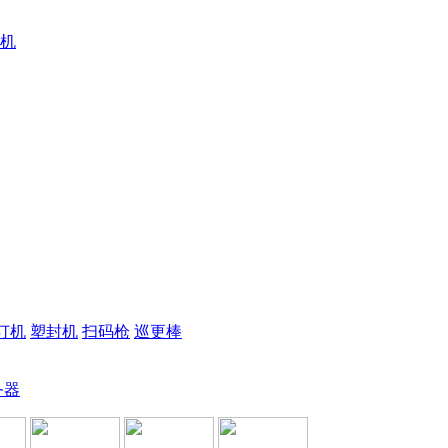
机
订机
塑封机
扫码枪
巡更棒
务器