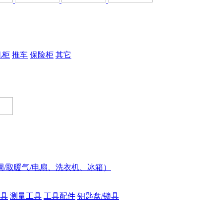
机柜
推车
保险柜
其它
调/取暖气/电扇、洗衣机、冰箱）
具
测量工具
工具配件
钥匙盘/锁具