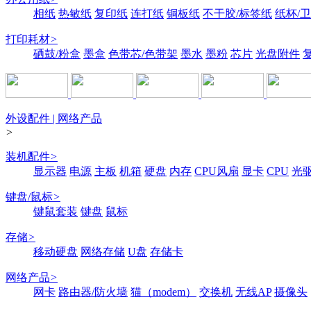
相纸
热敏纸
复印纸
连打纸
铜板纸
不干胶/标签纸
纸杯/
打印耗材
>
硒鼓/粉盒
墨盒
色带芯/色带架
墨水
墨粉
芯片
光盘附件
外设配件 | 网络产品
>
装机配件
>
显示器
电源
主板
机箱
硬盘
内存
CPU风扇
显卡
CPU
光
键盘/鼠标
>
键鼠套装
键盘
鼠标
存储
>
移动硬盘
网络存储
U盘
存储卡
网络产品
>
网卡
路由器/防火墙
猫（modem）
交换机
无线AP
摄像头