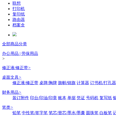
联想
打印机
复印纸
路由器
档案盒
全部商品分类
办公用品 | 劳保用品
>
修正液/修正带
>
桌面文具
>
修正液/修正带
桌牌/胸牌
旗帜/锦旗
计算器
订书机/打孔器
财务用品
>
装订附件
印台/印油/印章
账本
单据
凭证
号码机
复写纸
笔类
>
铅笔
中性笔/签字笔
笔芯/替芯/墨水/墨囊
圆珠笔
白板笔