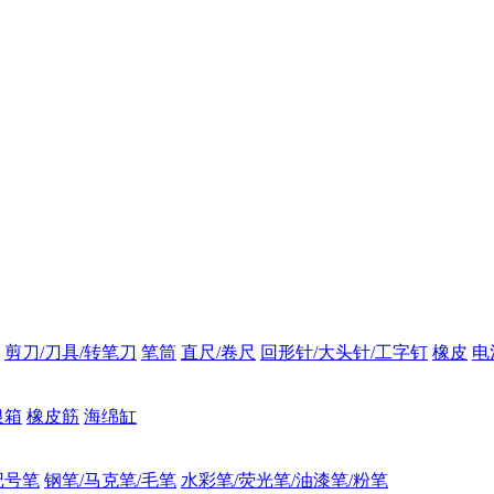
剪刀/刀具/转笔刀
笔筒
直尺/卷尺
回形针/大头针/工字钉
橡皮
电
银箱
橡皮筋
海绵缸
记号笔
钢笔/马克笔/毛笔
水彩笔/荧光笔/油漆笔/粉笔