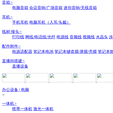
音箱
>
电脑音箱
会议音响/广场音箱
迷你音响/无线音箱
耳机
>
手机耳机
电脑耳机（入耳/头戴）
线材/接头
>
打印线
网线/电话线/光纤
电源线
音频线
视频线
水晶头
连
配件附件
>
电源适配器
笔记本电池
笔记本键盘膜/屏膜/壳膜
笔记本
直播间搭建
>
直播设备
办公设备 | 电脑
>
一体机
>
喷墨一体机
激光一体机