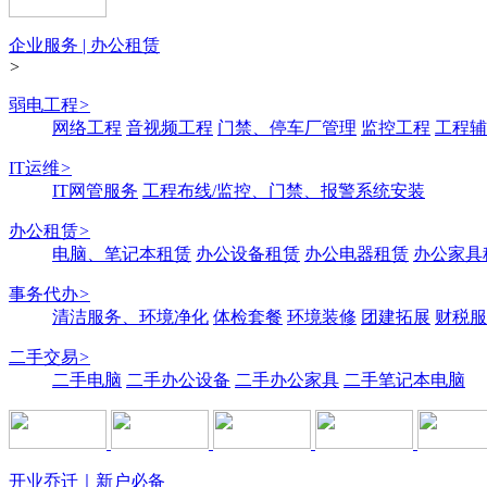
企业服务 | 办公租赁
>
弱电工程
>
网络工程
音视频工程
门禁、停车厂管理
监控工程
工程辅
IT运维
>
IT网管服务
工程布线/监控、门禁、报警系统安装
办公租赁
>
电脑、笔记本租赁
办公设备租赁
办公电器租赁
办公家具
事务代办
>
清洁服务、环境净化
体检套餐
环境装修
团建拓展
财税服
二手交易
>
二手电脑
二手办公设备
二手办公家具
二手笔记本电脑
开业乔迁｜新户必备