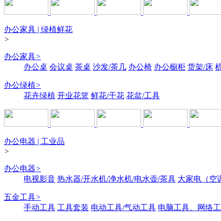
办公家具 | 绿植鲜花
>
办公家具
>
办公桌
会议桌
茶桌
沙发/茶几
办公椅
办公橱柜
货架/床
办公绿植
>
花卉绿植
开业花篮
鲜花/干花
花盆/工具
办公电器 | 工业品
>
办公电器
>
电视影音
热水器/开水机/净水机/电水壶/茶具
大家电（空
五金工具
>
手动工具
工具套装
电动工具/气动工具
电脑工具、网络工