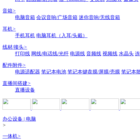
音箱
>
电脑音箱
会议音响/广场音箱
迷你音响/无线音箱
耳机
>
手机耳机
电脑耳机（入耳/头戴）
线材/接头
>
打印线
网线/电话线/光纤
电源线
音频线
视频线
水晶头
连
配件附件
>
电源适配器
笔记本电池
笔记本键盘膜/屏膜/壳膜
笔记本
直播间搭建
>
直播设备
办公设备 | 电脑
>
一体机
>