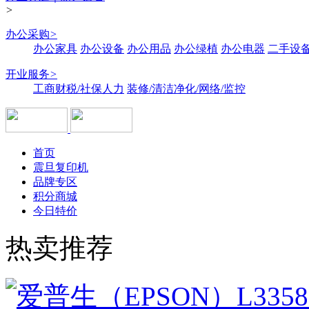
>
办公采购
>
办公家具
办公设备
办公用品
办公绿植
办公电器
二手设备
开业服务
>
工商财税/社保人力
装修/清洁净化/网络/监控
首页
震旦复印机
品牌专区
积分商城
今日特价
热卖推荐