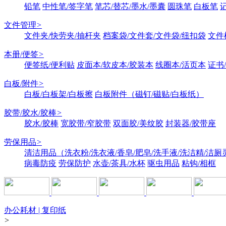
铅笔
中性笔/签字笔
笔芯/替芯/墨水/墨囊
圆珠笔
白板笔
文件管理
>
文件夹/快劳夹/抽杆夹
档案袋/文件套/文件袋/纽扣袋
文件
本册/便签
>
便签纸/便利贴
皮面本/软皮本/胶装本
线圈本/活页本
证书
白板/附件
>
白板/白板架/白板擦
白板附件（磁钉/磁贴/白板纸）
胶带/胶水/胶棒
>
胶水/胶棒
宽胶带/窄胶带
双面胶/美纹胶
封装器/胶带座
劳保用品
>
清洁用品（洗衣粉/洗衣液/香皂/肥皂/洗手液/洗洁精/洁厕
病毒防疫
劳保防护
水壶/茶具/水杯
驱虫用品
粘钩/相框
办公耗材 | 复印纸
>