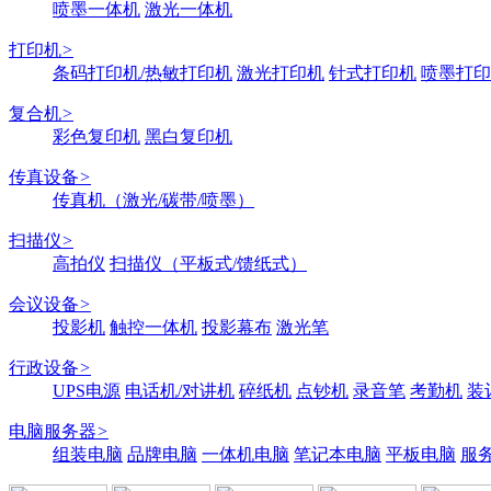
喷墨一体机
激光一体机
打印机
>
条码打印机/热敏打印机
激光打印机
针式打印机
喷墨打印
复合机
>
彩色复印机
黑白复印机
传真设备
>
传真机（激光/碳带/喷墨）
扫描仪
>
高拍仪
扫描仪（平板式/馈纸式）
会议设备
>
投影机
触控一体机
投影幕布
激光笔
行政设备
>
UPS电源
电话机/对讲机
碎纸机
点钞机
录音笔
考勤机
装
电脑服务器
>
组装电脑
品牌电脑
一体机电脑
笔记本电脑
平板电脑
服