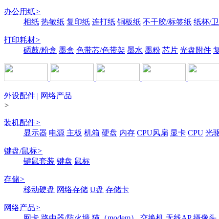
办公用纸
>
相纸
热敏纸
复印纸
连打纸
铜板纸
不干胶/标签纸
纸杯/
打印耗材
>
硒鼓/粉盒
墨盒
色带芯/色带架
墨水
墨粉
芯片
光盘附件
外设配件 | 网络产品
>
装机配件
>
显示器
电源
主板
机箱
硬盘
内存
CPU风扇
显卡
CPU
光
键盘/鼠标
>
键鼠套装
键盘
鼠标
存储
>
移动硬盘
网络存储
U盘
存储卡
网络产品
>
网卡
路由器/防火墙
猫（modem）
交换机
无线AP
摄像头