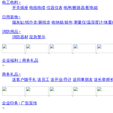
电工电料
>
开关插座
电线电缆
仪器仪表
电闸/断路器/配电箱
日用装饰
>
烟灰缸/纸巾盒/厕纸盒
收纳箱/箱包
测量仪/温湿度计/体重
消防用品
>
消防器材
应急警示
企业福利｜商务礼品
>
商务礼品
>
送客户随手礼
送员工
送开业/乔迁
送同事朋友
送长辈师
企业印务 | 广告宣传
>