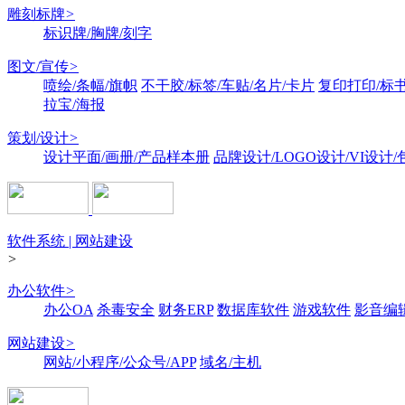
雕刻标牌
>
标识牌/胸牌/刻字
图文/宣传
>
喷绘/条幅/旗帜
不干胶/标签/车贴/名片/卡片
复印打印/标
拉宝/海报
策划/设计
>
设计平面/画册/产品样本册
品牌设计/LOGO设计/VI设计
软件系统 | 网站建设
>
办公软件
>
办公OA
杀毒安全
财务ERP
数据库软件
游戏软件
影音编
网站建设
>
网站/小程序/公众号/APP
域名/主机