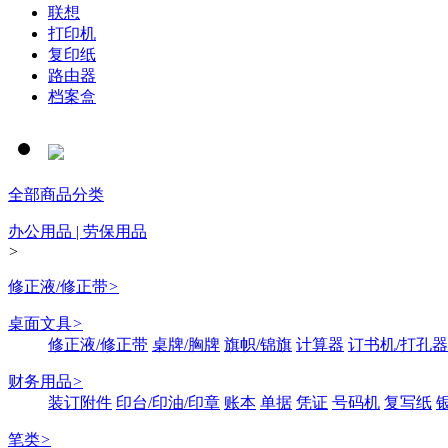
联想
打印机
复印纸
路由器
档案盒
全部商品分类
办公用品 | 劳保用品
>
修正液/修正带
>
桌面文具
>
修正液/修正带
桌牌/胸牌
旗帜/锦旗
计算器
订书机/打孔器
财务用品
>
装订附件
印台/印油/印章
账本
单据
凭证
号码机
复写纸
笔类
>