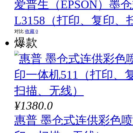
爱普生（EPSON）墨
L3158（打印、复印
对比
收藏
0
爆款
¥1380.0
惠普 墨仓式连供彩色喷