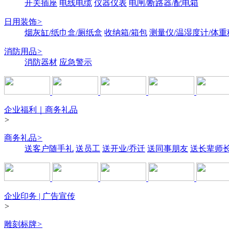
开关插座
电线电缆
仪器仪表
电闸/断路器/配电箱
日用装饰
>
烟灰缸/纸巾盒/厕纸盒
收纳箱/箱包
测量仪/温湿度计/体重
消防用品
>
消防器材
应急警示
企业福利｜商务礼品
>
商务礼品
>
送客户随手礼
送员工
送开业/乔迁
送同事朋友
送长辈师
企业印务 | 广告宣传
>
雕刻标牌
>