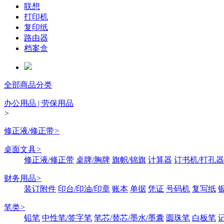
联想
打印机
复印纸
路由器
档案盒
全部商品分类
办公用品 | 劳保用品
>
修正液/修正带
>
桌面文具
>
修正液/修正带
桌牌/胸牌
旗帜/锦旗
计算器
订书机/打孔器
财务用品
>
装订附件
印台/印油/印章
账本
单据
凭证
号码机
复写纸
笔类
>
铅笔
中性笔/签字笔
笔芯/替芯/墨水/墨囊
圆珠笔
白板笔