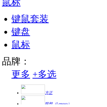
鼠标
键鼠套装
键盘
鼠标
品牌：
更多
+
多选
方正
联想（Lenovo）