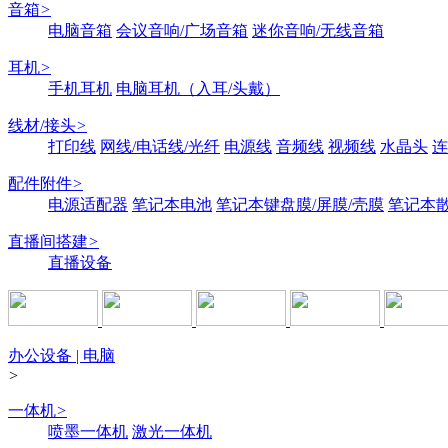
音箱
>
电脑音箱
会议音响/广场音箱
迷你音响/无线音箱
耳机
>
手机耳机
电脑耳机（入耳/头戴）
线材/接头
>
打印线
网线/电话线/光纤
电源线
音频线
视频线
水晶头
连
配件附件
>
电源适配器
笔记本电池
笔记本键盘膜/屏膜/壳膜
笔记本
直播间搭建
>
直播设备
办公设备 | 电脑
>
一体机
>
喷墨一体机
激光一体机