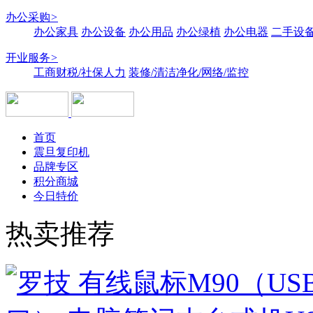
办公采购
>
办公家具
办公设备
办公用品
办公绿植
办公电器
二手设备
开业服务
>
工商财税/社保人力
装修/清洁净化/网络/监控
首页
震旦复印机
品牌专区
积分商城
今日特价
热卖推荐