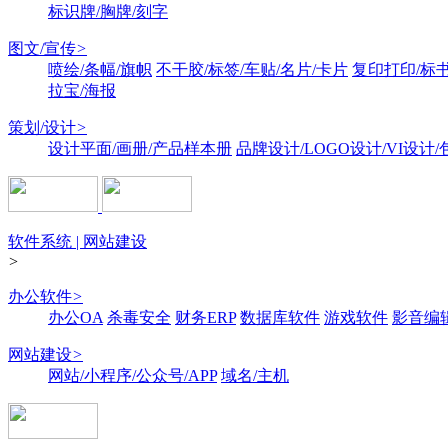
标识牌/胸牌/刻字
图文/宣传
>
喷绘/条幅/旗帜
不干胶/标签/车贴/名片/卡片
复印打印/标
拉宝/海报
策划/设计
>
设计平面/画册/产品样本册
品牌设计/LOGO设计/VI设计
软件系统 | 网站建设
>
办公软件
>
办公OA
杀毒安全
财务ERP
数据库软件
游戏软件
影音编
网站建设
>
网站/小程序/公众号/APP
域名/主机