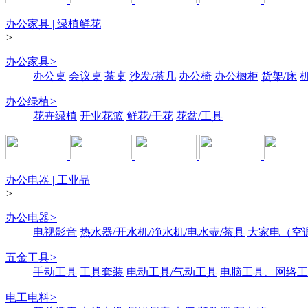
办公家具 | 绿植鲜花
>
办公家具
>
办公桌
会议桌
茶桌
沙发/茶几
办公椅
办公橱柜
货架/床
办公绿植
>
花卉绿植
开业花篮
鲜花/干花
花盆/工具
办公电器 | 工业品
>
办公电器
>
电视影音
热水器/开水机/净水机/电水壶/茶具
大家电（空
五金工具
>
手动工具
工具套装
电动工具/气动工具
电脑工具、网络工
电工电料
>