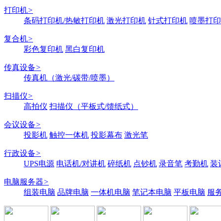
打印机
>
条码打印机/热敏打印机
激光打印机
针式打印机
喷墨打印
复合机
>
彩色复印机
黑白复印机
传真设备
>
传真机（激光/碳带/喷墨）
扫描仪
>
高拍仪
扫描仪（平板式/馈纸式）
会议设备
>
投影机
触控一体机
投影幕布
激光笔
行政设备
>
UPS电源
电话机/对讲机
碎纸机
点钞机
录音笔
考勤机
装
电脑服务器
>
组装电脑
品牌电脑
一体机电脑
笔记本电脑
平板电脑
服