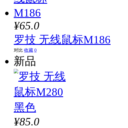
¥65.0
罗技 无线鼠标M186
对比
收藏
0
新品
¥85.0