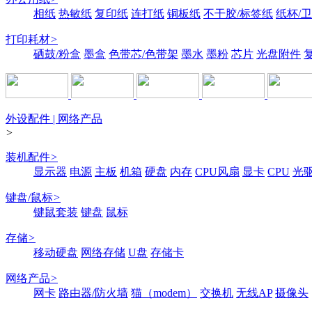
相纸
热敏纸
复印纸
连打纸
铜板纸
不干胶/标签纸
纸杯/
打印耗材
>
硒鼓/粉盒
墨盒
色带芯/色带架
墨水
墨粉
芯片
光盘附件
外设配件 | 网络产品
>
装机配件
>
显示器
电源
主板
机箱
硬盘
内存
CPU风扇
显卡
CPU
光
键盘/鼠标
>
键鼠套装
键盘
鼠标
存储
>
移动硬盘
网络存储
U盘
存储卡
网络产品
>
网卡
路由器/防火墙
猫（modem）
交换机
无线AP
摄像头