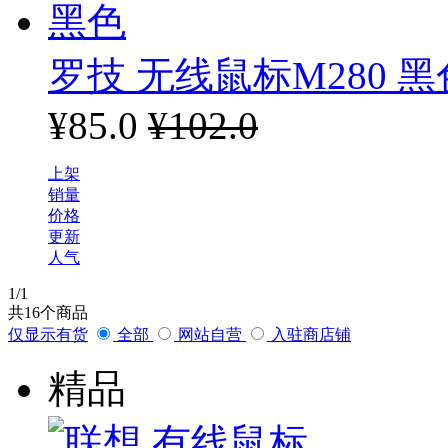
罗技 无线鼠标M280 黑
¥85.0
¥102.0
上架
销量
价格
更新
人气
1
/1
共
16
个商品
仅显示有货
全部
网站自营
入驻商店铺
精品