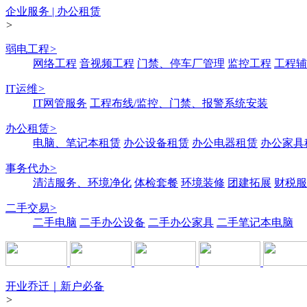
企业服务 | 办公租赁
>
弱电工程
>
网络工程
音视频工程
门禁、停车厂管理
监控工程
工程辅
IT运维
>
IT网管服务
工程布线/监控、门禁、报警系统安装
办公租赁
>
电脑、笔记本租赁
办公设备租赁
办公电器租赁
办公家具
事务代办
>
清洁服务、环境净化
体检套餐
环境装修
团建拓展
财税服
二手交易
>
二手电脑
二手办公设备
二手办公家具
二手笔记本电脑
开业乔迁｜新户必备
>