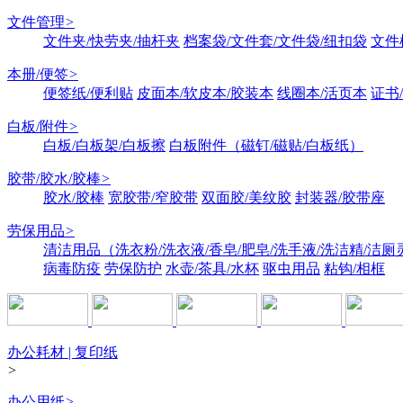
文件管理
>
文件夹/快劳夹/抽杆夹
档案袋/文件套/文件袋/纽扣袋
文件
本册/便签
>
便签纸/便利贴
皮面本/软皮本/胶装本
线圈本/活页本
证书
白板/附件
>
白板/白板架/白板擦
白板附件（磁钉/磁贴/白板纸）
胶带/胶水/胶棒
>
胶水/胶棒
宽胶带/窄胶带
双面胶/美纹胶
封装器/胶带座
劳保用品
>
清洁用品（洗衣粉/洗衣液/香皂/肥皂/洗手液/洗洁精/洁厕
病毒防疫
劳保防护
水壶/茶具/水杯
驱虫用品
粘钩/相框
办公耗材 | 复印纸
>
办公用纸
>