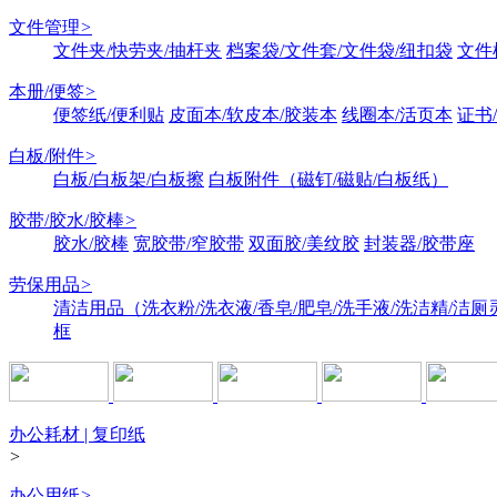
文件管理
>
文件夹/快劳夹/抽杆夹
档案袋/文件套/文件袋/纽扣袋
文件
本册/便签
>
便签纸/便利贴
皮面本/软皮本/胶装本
线圈本/活页本
证书
白板/附件
>
白板/白板架/白板擦
白板附件（磁钉/磁贴/白板纸）
胶带/胶水/胶棒
>
胶水/胶棒
宽胶带/窄胶带
双面胶/美纹胶
封装器/胶带座
劳保用品
>
清洁用品（洗衣粉/洗衣液/香皂/肥皂/洗手液/洗洁精/洁厕
框
办公耗材 | 复印纸
>
办公用纸
>