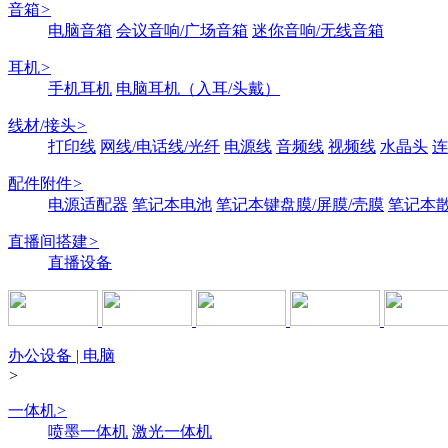
音箱
>
电脑音箱
会议音响/广场音箱
迷你音响/无线音箱
耳机
>
手机耳机
电脑耳机（入耳/头戴）
线材/接头
>
打印线
网线/电话线/光纤
电源线
音频线
视频线
水晶头
连
配件附件
>
电源适配器
笔记本电池
笔记本键盘膜/屏膜/壳膜
笔记本
直播间搭建
>
直播设备
办公设备 | 电脑
>
一体机
>
喷墨一体机
激光一体机