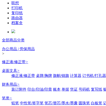
联想
打印机
复印纸
路由器
档案盒
全部商品分类
办公用品 | 劳保用品
>
修正液/修正带
>
桌面文具
>
修正液/修正带
桌牌/胸牌
旗帜/锦旗
计算器
订书机/打孔器
财务用品
>
装订附件
印台/印油/印章
账本
单据
凭证
号码机
复写纸
笔类
>
铅笔
中性笔/签字笔
笔芯/替芯/墨水/墨囊
圆珠笔
白板笔