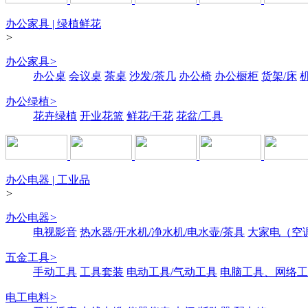
办公家具 | 绿植鲜花
>
办公家具
>
办公桌
会议桌
茶桌
沙发/茶几
办公椅
办公橱柜
货架/床
办公绿植
>
花卉绿植
开业花篮
鲜花/干花
花盆/工具
办公电器 | 工业品
>
办公电器
>
电视影音
热水器/开水机/净水机/电水壶/茶具
大家电（空
五金工具
>
手动工具
工具套装
电动工具/气动工具
电脑工具、网络工
电工电料
>