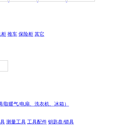
机柜
推车
保险柜
其它
调/取暖气/电扇、洗衣机、冰箱）
具
测量工具
工具配件
钥匙盘/锁具