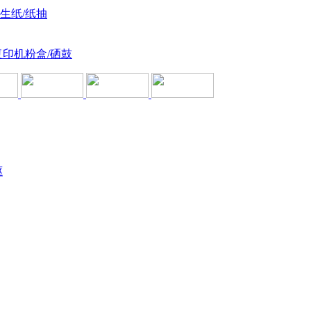
卫生纸/纸抽
复印机粉盒/硒鼓
驱