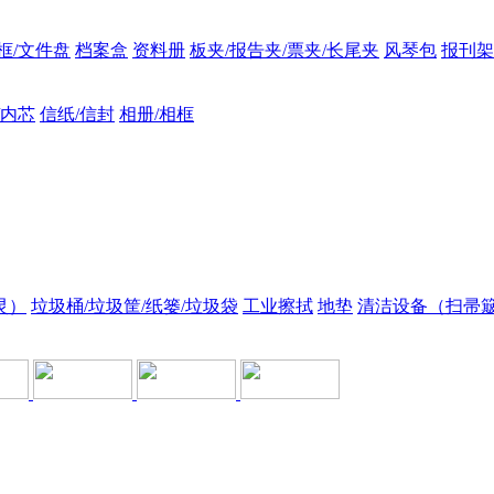
框/文件盘
档案盒
资料册
板夹/报告夹/票夹/长尾夹
风琴包
报刊架
/内芯
信纸/信封
相册/相框
灵）
垃圾桶/垃圾筐/纸篓/垃圾袋
工业擦拭
地垫
清洁设备（扫帚簸