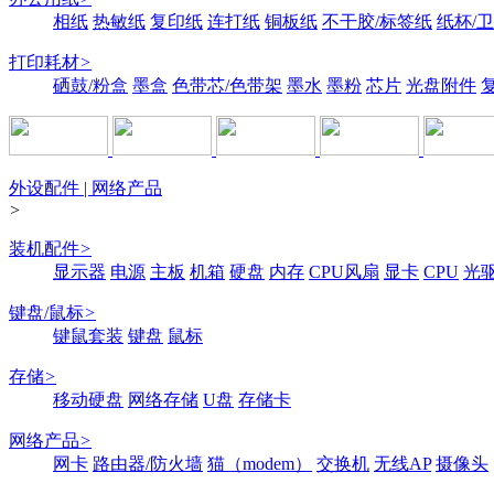
相纸
热敏纸
复印纸
连打纸
铜板纸
不干胶/标签纸
纸杯/
打印耗材
>
硒鼓/粉盒
墨盒
色带芯/色带架
墨水
墨粉
芯片
光盘附件
外设配件 | 网络产品
>
装机配件
>
显示器
电源
主板
机箱
硬盘
内存
CPU风扇
显卡
CPU
光
键盘/鼠标
>
键鼠套装
键盘
鼠标
存储
>
移动硬盘
网络存储
U盘
存储卡
网络产品
>
网卡
路由器/防火墙
猫（modem）
交换机
无线AP
摄像头