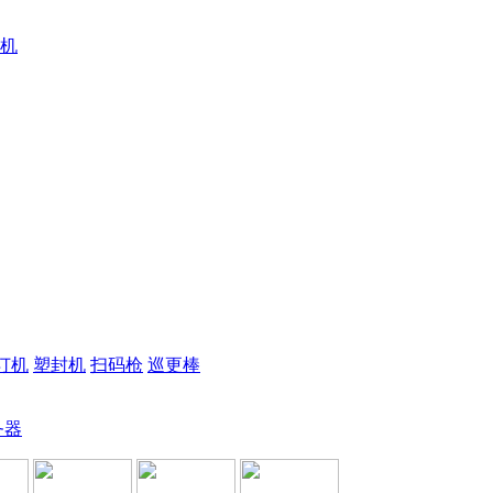
机
订机
塑封机
扫码枪
巡更棒
务器