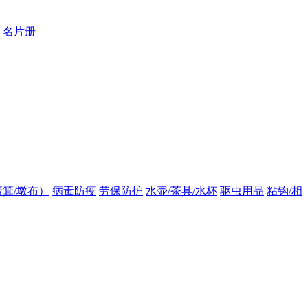
名片册
箕/墩布）
病毒防疫
劳保防护
水壶/茶具/水杯
驱虫用品
粘钩/相