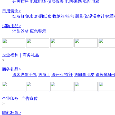
开关插座
电线电缆
仪器仪表
电闸/断路器/配电箱
日用装饰
>
烟灰缸/纸巾盒/厕纸盒
收纳箱/箱包
测量仪/温湿度计/体重
消防用品
>
消防器材
应急警示
企业福利｜商务礼品
>
商务礼品
>
送客户随手礼
送员工
送开业/乔迁
送同事朋友
送长辈师
企业印务 | 广告宣传
>
雕刻标牌
>