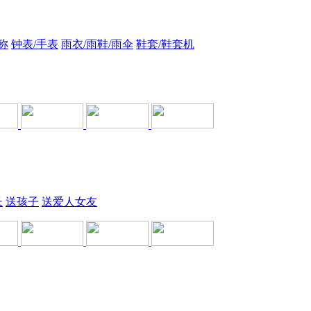
称
钟表/手表
雨衣/雨鞋/雨伞
鞋套/鞋套机
长
送孩子
送爱人女友