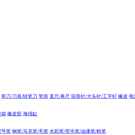
剪刀/刀具/转笔刀
笔筒
直尺/卷尺
回形针/大头针/工字钉
橡皮
电
银箱
橡皮筋
海绵缸
记号笔
钢笔/马克笔/毛笔
水彩笔/荧光笔/油漆笔/粉笔