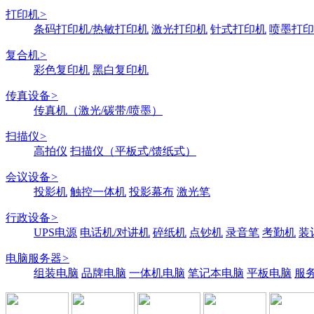
打印机
>
条码打印机/热敏打印机
激光打印机
针式打印机
喷墨打印
复合机
>
彩色复印机
黑白复印机
传真设备
>
传真机（激光/碳带/喷墨）
扫描仪
>
高拍仪
扫描仪（平板式/馈纸式）
会议设备
>
投影机
触控一体机
投影幕布
激光笔
行政设备
>
UPS电源
电话机/对讲机
碎纸机
点钞机
录音笔
考勤机
装
电脑服务器
>
组装电脑
品牌电脑
一体机电脑
笔记本电脑
平板电脑
服