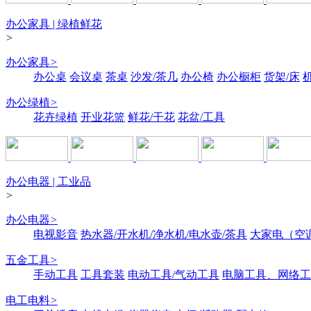
办公家具 | 绿植鲜花
>
办公家具
>
办公桌
会议桌
茶桌
沙发/茶几
办公椅
办公橱柜
货架/床
办公绿植
>
花卉绿植
开业花篮
鲜花/干花
花盆/工具
办公电器 | 工业品
>
办公电器
>
电视影音
热水器/开水机/净水机/电水壶/茶具
大家电（空
五金工具
>
手动工具
工具套装
电动工具/气动工具
电脑工具、网络工
电工电料
>