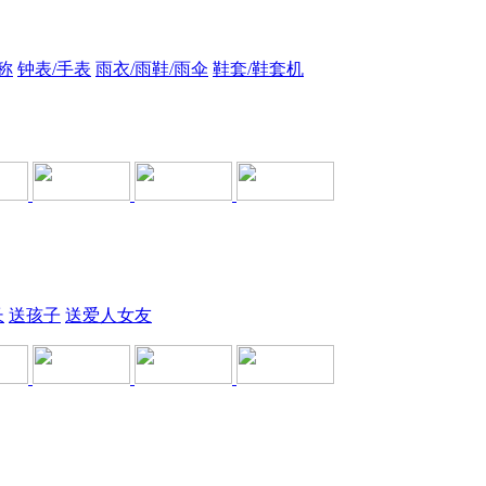
称
钟表/手表
雨衣/雨鞋/雨伞
鞋套/鞋套机
长
送孩子
送爱人女友