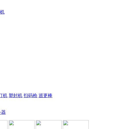
机
订机
塑封机
扫码枪
巡更棒
务器