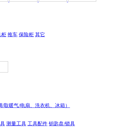
机柜
推车
保险柜
其它
调/取暖气/电扇、洗衣机、冰箱）
具
测量工具
工具配件
钥匙盘/锁具