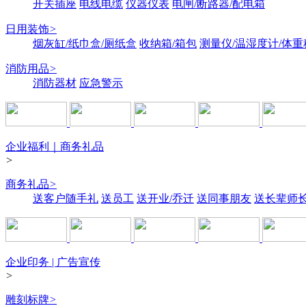
开关插座
电线电缆
仪器仪表
电闸/断路器/配电箱
日用装饰
>
烟灰缸/纸巾盒/厕纸盒
收纳箱/箱包
测量仪/温湿度计/体重
消防用品
>
消防器材
应急警示
企业福利｜商务礼品
>
商务礼品
>
送客户随手礼
送员工
送开业/乔迁
送同事朋友
送长辈师
企业印务 | 广告宣传
>
雕刻标牌
>