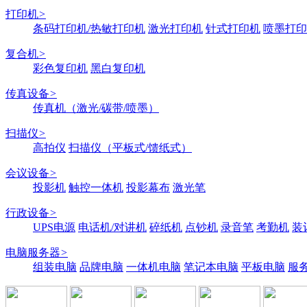
打印机
>
条码打印机/热敏打印机
激光打印机
针式打印机
喷墨打印
复合机
>
彩色复印机
黑白复印机
传真设备
>
传真机（激光/碳带/喷墨）
扫描仪
>
高拍仪
扫描仪（平板式/馈纸式）
会议设备
>
投影机
触控一体机
投影幕布
激光笔
行政设备
>
UPS电源
电话机/对讲机
碎纸机
点钞机
录音笔
考勤机
装
电脑服务器
>
组装电脑
品牌电脑
一体机电脑
笔记本电脑
平板电脑
服