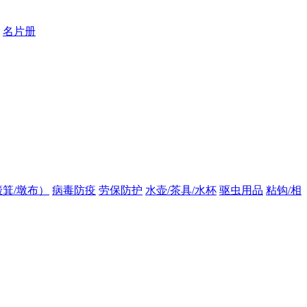
名片册
箕/墩布）
病毒防疫
劳保防护
水壶/茶具/水杯
驱虫用品
粘钩/相