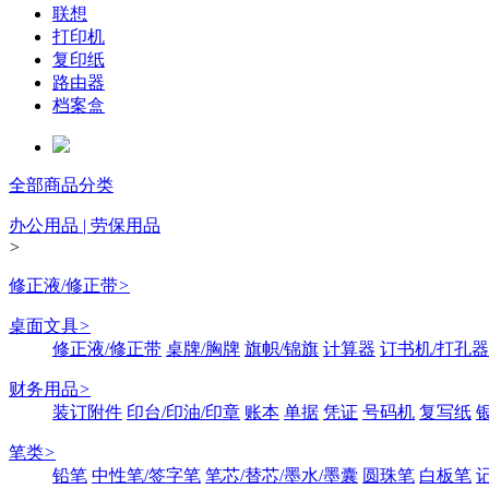
联想
打印机
复印纸
路由器
档案盒
全部商品分类
办公用品 | 劳保用品
>
修正液/修正带
>
桌面文具
>
修正液/修正带
桌牌/胸牌
旗帜/锦旗
计算器
订书机/打孔器
财务用品
>
装订附件
印台/印油/印章
账本
单据
凭证
号码机
复写纸
笔类
>
铅笔
中性笔/签字笔
笔芯/替芯/墨水/墨囊
圆珠笔
白板笔