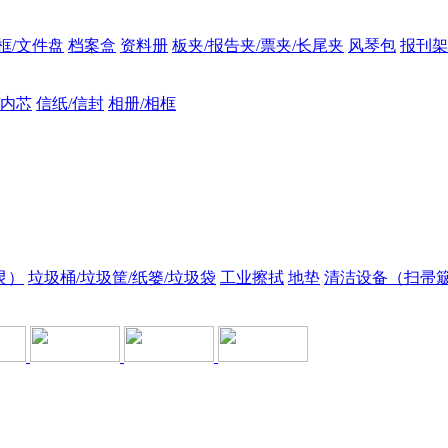
框/文件盘
档案盒
资料册
板夹/报告夹/票夹/长尾夹
风琴包
报刊架
/内芯
信纸/信封
相册/相框
灵）
垃圾桶/垃圾筐/纸篓/垃圾袋
工业擦拭
地垫
清洁设备（扫帚簸