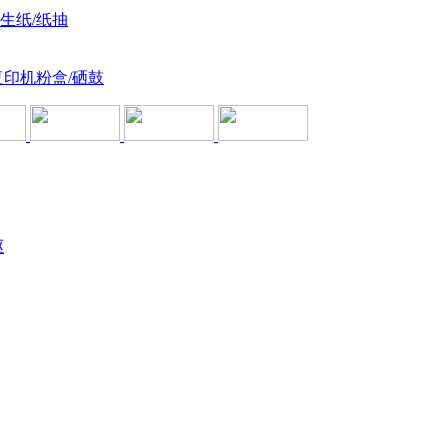
卫生纸/纸抽
复印机粉盒/硒鼓
驱