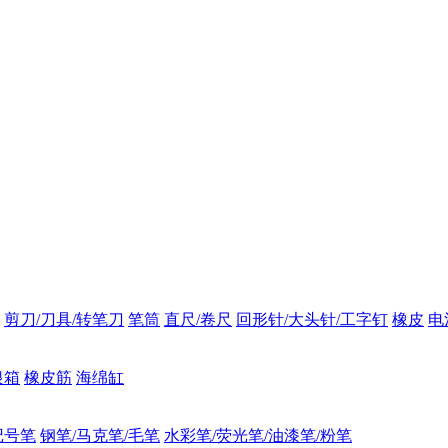
剪刀/刀具/转笔刀
笔筒
直尺/卷尺
回形针/大头针/工字钉
橡皮
电
银箱
橡皮筋
海绵缸
记号笔
钢笔/马克笔/毛笔
水彩笔/荧光笔/油漆笔/粉笔