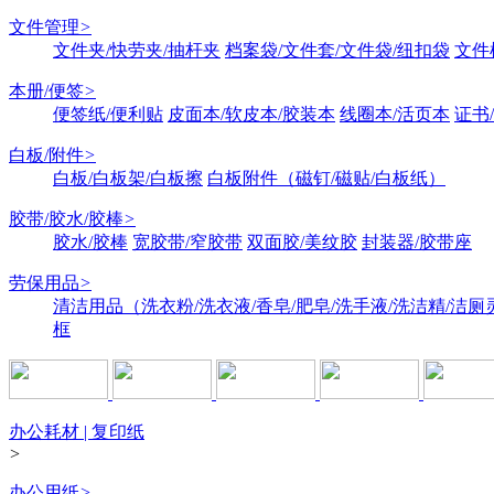
文件管理
>
文件夹/快劳夹/抽杆夹
档案袋/文件套/文件袋/纽扣袋
文件
本册/便签
>
便签纸/便利贴
皮面本/软皮本/胶装本
线圈本/活页本
证书
白板/附件
>
白板/白板架/白板擦
白板附件（磁钉/磁贴/白板纸）
胶带/胶水/胶棒
>
胶水/胶棒
宽胶带/窄胶带
双面胶/美纹胶
封装器/胶带座
劳保用品
>
清洁用品（洗衣粉/洗衣液/香皂/肥皂/洗手液/洗洁精/洁厕
框
办公耗材 | 复印纸
>
办公用纸
>