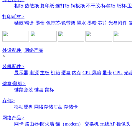
相纸
热敏纸
复印纸
连打纸
铜板纸
不干胶/标签纸
纸杯/
打印耗材
>
硒鼓/粉盒
墨盒
色带芯/色带架
墨水
墨粉
芯片
光盘附件
外设配件 | 网络产品
>
装机配件
>
显示器
电源
主板
机箱
硬盘
内存
CPU风扇
显卡
CPU
光
键盘/鼠标
>
键鼠套装
键盘
鼠标
存储
>
移动硬盘
网络存储
U盘
存储卡
网络产品
>
网卡
路由器/防火墙
猫（modem）
交换机
无线AP
摄像头