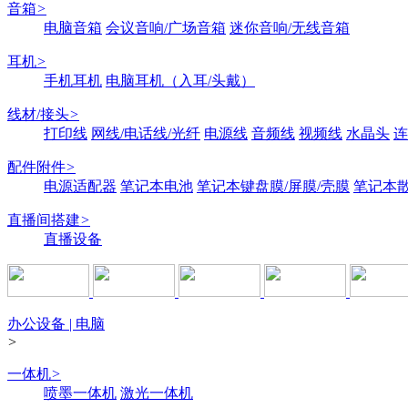
音箱
>
电脑音箱
会议音响/广场音箱
迷你音响/无线音箱
耳机
>
手机耳机
电脑耳机（入耳/头戴）
线材/接头
>
打印线
网线/电话线/光纤
电源线
音频线
视频线
水晶头
连
配件附件
>
电源适配器
笔记本电池
笔记本键盘膜/屏膜/壳膜
笔记本
直播间搭建
>
直播设备
办公设备 | 电脑
>
一体机
>
喷墨一体机
激光一体机