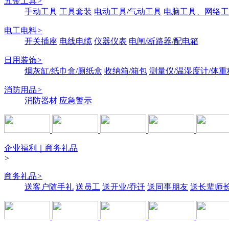
五金工具
>
手动工具
工具套装
电动工具/气动工具
电脑工具、网络工
电工电料
>
开关插座
电线电缆
仪器仪表
电闸/断路器/配电箱
日用装饰
>
烟灰缸/纸巾盒/厕纸盒
收纳箱/箱包
测量仪/温湿度计/体重
消防用品
>
消防器材
应急警示
企业福利｜商务礼品
>
商务礼品
>
送客户随手礼
送员工
送开业/乔迁
送同事朋友
送长辈师