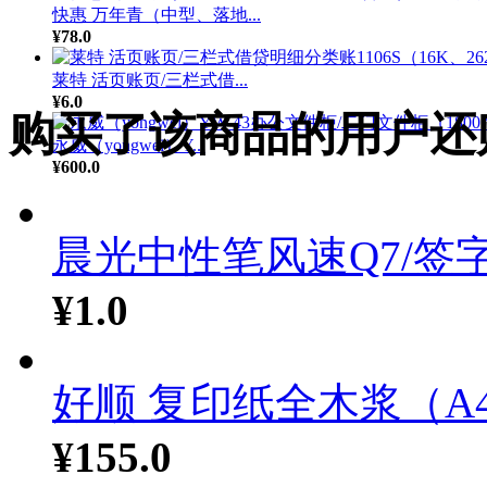
快惠 万年青（中型、落地...
¥78.0
莱特 活页账页/三栏式借...
¥6.0
购买了该商品的用户还
永威（yongwei）Y...
¥600.0
晨光中性笔风速Q7/签字.
¥1.0
好顺 复印纸全木浆（A4.
¥155.0