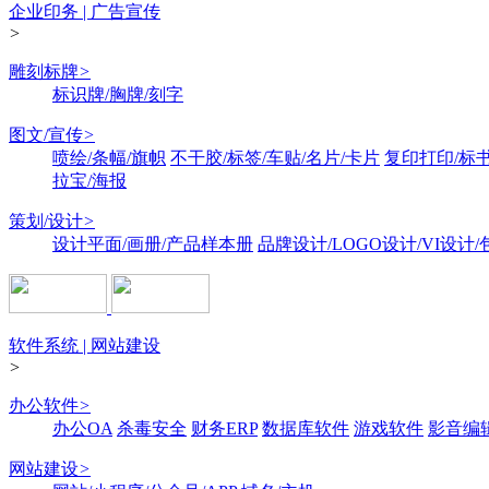
企业印务 | 广告宣传
>
雕刻标牌
>
标识牌/胸牌/刻字
图文/宣传
>
喷绘/条幅/旗帜
不干胶/标签/车贴/名片/卡片
复印打印/标
拉宝/海报
策划/设计
>
设计平面/画册/产品样本册
品牌设计/LOGO设计/VI设计
软件系统 | 网站建设
>
办公软件
>
办公OA
杀毒安全
财务ERP
数据库软件
游戏软件
影音编
网站建设
>