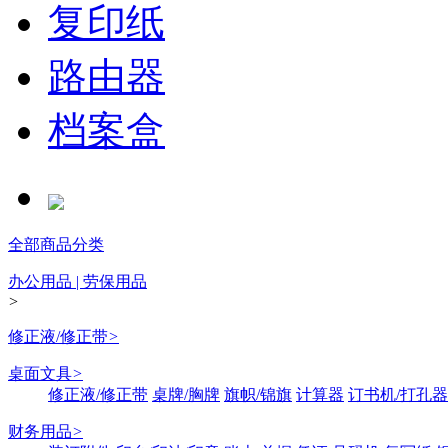
复印纸
路由器
档案盒
全部商品分类
办公用品 | 劳保用品
>
修正液/修正带
>
桌面文具
>
修正液/修正带
桌牌/胸牌
旗帜/锦旗
计算器
订书机/打孔器
财务用品
>