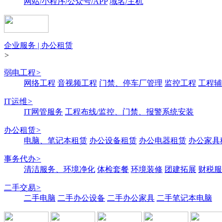
网站/小程序/公众号/APP
域名/主机
企业服务 | 办公租赁
>
弱电工程
>
网络工程
音视频工程
门禁、停车厂管理
监控工程
工程辅
IT运维
>
IT网管服务
工程布线/监控、门禁、报警系统安装
办公租赁
>
电脑、笔记本租赁
办公设备租赁
办公电器租赁
办公家具
事务代办
>
清洁服务、环境净化
体检套餐
环境装修
团建拓展
财税服
二手交易
>
二手电脑
二手办公设备
二手办公家具
二手笔记本电脑