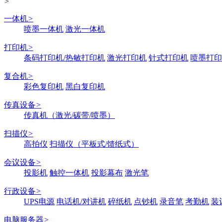
>
一体机
>
喷墨一体机
激光一体机
打印机
>
条码打印机/热敏打印机
激光打印机
针式打印机
喷墨打印
复合机
>
彩色复印机
黑白复印机
传真设备
>
传真机（激光/碳带/喷墨）
扫描仪
>
高拍仪
扫描仪（平板式/馈纸式）
会议设备
>
投影机
触控一体机
投影幕布
激光笔
行政设备
>
UPS电源
电话机/对讲机
碎纸机
点钞机
录音笔
考勤机
装
电脑服务器
>