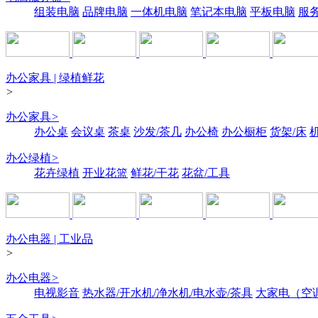
组装电脑
品牌电脑
一体机电脑
笔记本电脑
平板电脑
服
办公家具 | 绿植鲜花
>
办公家具
>
办公桌
会议桌
茶桌
沙发/茶几
办公椅
办公橱柜
货架/床
办公绿植
>
花卉绿植
开业花篮
鲜花/干花
花盆/工具
办公电器 | 工业品
>
办公电器
>
电视影音
热水器/开水机/净水机/电水壶/茶具
大家电（空