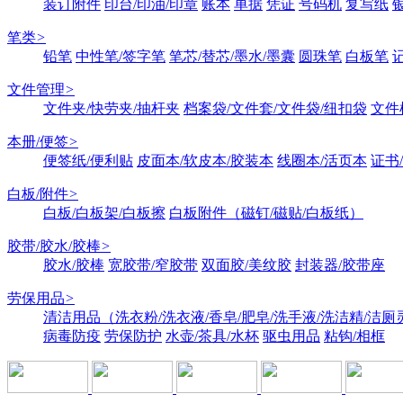
装订附件
印台/印油/印章
账本
单据
凭证
号码机
复写纸
笔类
>
铅笔
中性笔/签字笔
笔芯/替芯/墨水/墨囊
圆珠笔
白板笔
文件管理
>
文件夹/快劳夹/抽杆夹
档案袋/文件套/文件袋/纽扣袋
文件
本册/便签
>
便签纸/便利贴
皮面本/软皮本/胶装本
线圈本/活页本
证书
白板/附件
>
白板/白板架/白板擦
白板附件（磁钉/磁贴/白板纸）
胶带/胶水/胶棒
>
胶水/胶棒
宽胶带/窄胶带
双面胶/美纹胶
封装器/胶带座
劳保用品
>
清洁用品（洗衣粉/洗衣液/香皂/肥皂/洗手液/洗洁精/洁厕
病毒防疫
劳保防护
水壶/茶具/水杯
驱虫用品
粘钩/相框