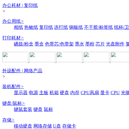
办公耗材 | 复印纸
>
办公用纸
>
相纸
热敏纸
复印纸
连打纸
铜板纸
不干胶/标签纸
纸杯/
打印耗材
>
硒鼓/粉盒
墨盒
色带芯/色带架
墨水
墨粉
芯片
光盘附件
外设配件 | 网络产品
>
装机配件
>
显示器
电源
主板
机箱
硬盘
内存
CPU风扇
显卡
CPU
光
键盘/鼠标
>
键鼠套装
键盘
鼠标
存储
>
移动硬盘
网络存储
U盘
存储卡