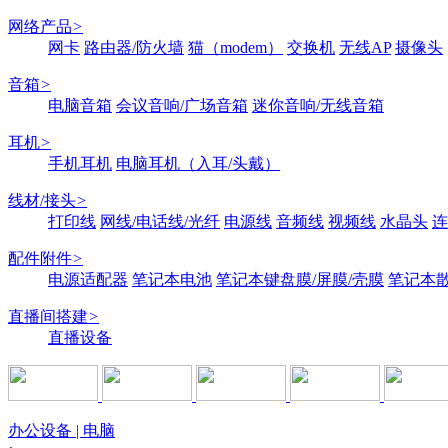
网络产品
>
网卡
路由器/防火墙
猫（modem）
交换机
无线AP
摄像头
音箱
>
电脑音箱
会议音响/广场音箱
迷你音响/无线音箱
耳机
>
手机耳机
电脑耳机（入耳/头戴）
线材/接头
>
打印线
网线/电话线/光纤
电源线
音频线
视频线
水晶头
连
配件附件
>
电源适配器
笔记本电池
笔记本键盘膜/屏膜/壳膜
笔记本
直播间搭建
>
直播设备
办公设备 | 电脑