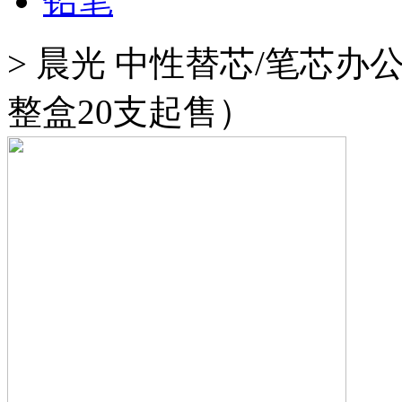
铅笔
>
晨光 中性替芯/笔芯办公型M
整盒20支起售）