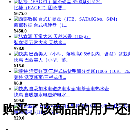
忆捷（EAGET）固态硬...
¥675.0
西部数据 台式机硬盘（1...
¥450.0
弘鑫源 五常大米 天然米...
¥78.0
快惠 巴西美人（小型、落...
¥15.0
莱特 活页账页/三栏式借...
¥6.0
快惠 自吸加水电磁炉电水...
¥99.0
购买了该商品的用户还
海康威视（HIKVISI...
¥29.0