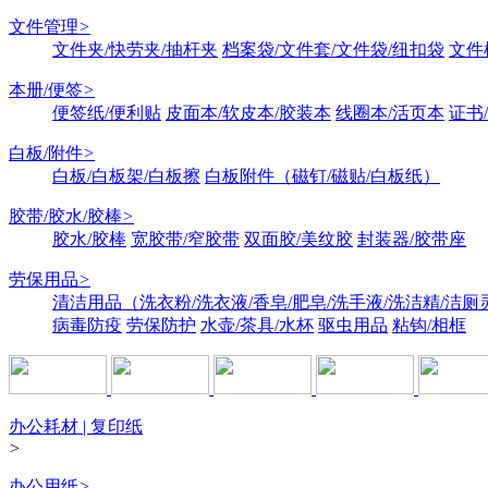
文件管理
>
文件夹/快劳夹/抽杆夹
档案袋/文件套/文件袋/纽扣袋
文件
本册/便签
>
便签纸/便利贴
皮面本/软皮本/胶装本
线圈本/活页本
证书
白板/附件
>
白板/白板架/白板擦
白板附件（磁钉/磁贴/白板纸）
胶带/胶水/胶棒
>
胶水/胶棒
宽胶带/窄胶带
双面胶/美纹胶
封装器/胶带座
劳保用品
>
清洁用品（洗衣粉/洗衣液/香皂/肥皂/洗手液/洗洁精/洁厕
病毒防疫
劳保防护
水壶/茶具/水杯
驱虫用品
粘钩/相框
办公耗材 | 复印纸
>
办公用纸
>