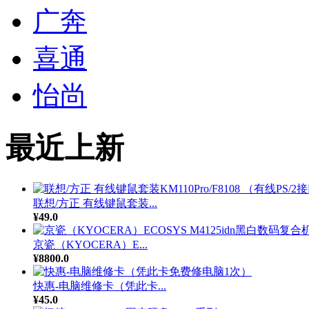
广奔
喜通
怡尚
最近上新
联想/方正 有线键鼠套装...
¥49.0
京瓷（KYOCERA）E...
¥8800.0
快惠-电脑维修卡（凭此卡...
¥45.0