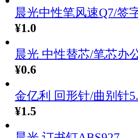
晨光中性笔风速Q7/签字.
¥1.0
晨光 中性替芯/笔芯办公.
¥0.6
金亿利 回形针/曲别针5..
¥1.5
晨光 订书钉ABS927...