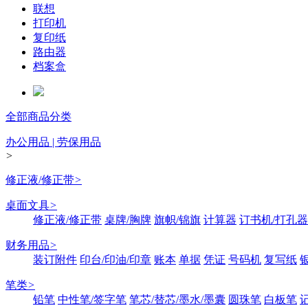
联想
打印机
复印纸
路由器
档案盒
全部商品分类
办公用品 | 劳保用品
>
修正液/修正带
>
桌面文具
>
修正液/修正带
桌牌/胸牌
旗帜/锦旗
计算器
订书机/打孔器
财务用品
>
装订附件
印台/印油/印章
账本
单据
凭证
号码机
复写纸
笔类
>
铅笔
中性笔/签字笔
笔芯/替芯/墨水/墨囊
圆珠笔
白板笔