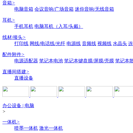
音箱
>
电脑音箱
会议音响/广场音箱
迷你音响/无线音箱
耳机
>
手机耳机
电脑耳机（入耳/头戴）
线材/接头
>
打印线
网线/电话线/光纤
电源线
音频线
视频线
水晶头
连
配件附件
>
电源适配器
笔记本电池
笔记本键盘膜/屏膜/壳膜
笔记本
直播间搭建
>
直播设备
办公设备 | 电脑
>
一体机
>
喷墨一体机
激光一体机