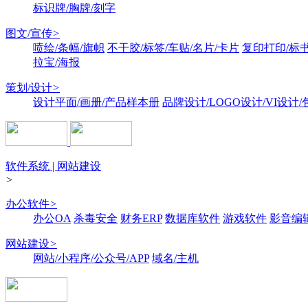
标识牌/胸牌/刻字
图文/宣传
>
喷绘/条幅/旗帜
不干胶/标签/车贴/名片/卡片
复印打印/标
拉宝/海报
策划/设计
>
设计平面/画册/产品样本册
品牌设计/LOGO设计/VI设计
软件系统 | 网站建设
>
办公软件
>
办公OA
杀毒安全
财务ERP
数据库软件
游戏软件
影音编
网站建设
>
网站/小程序/公众号/APP
域名/主机