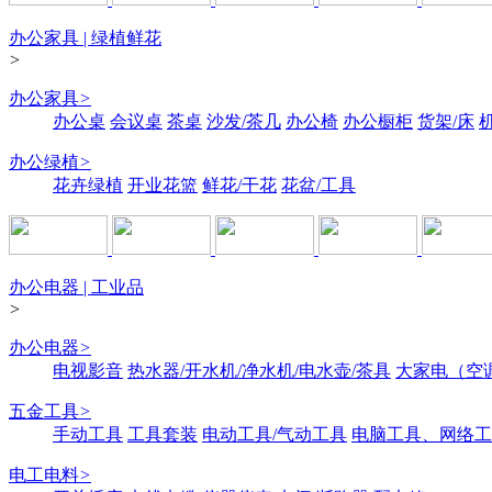
办公家具 | 绿植鲜花
>
办公家具
>
办公桌
会议桌
茶桌
沙发/茶几
办公椅
办公橱柜
货架/床
办公绿植
>
花卉绿植
开业花篮
鲜花/干花
花盆/工具
办公电器 | 工业品
>
办公电器
>
电视影音
热水器/开水机/净水机/电水壶/茶具
大家电（空
五金工具
>
手动工具
工具套装
电动工具/气动工具
电脑工具、网络工
电工电料
>