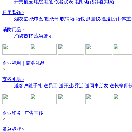
开关插座
电线电缆
仪器仪表
电闸/断路器/配电箱
日用装饰
>
烟灰缸/纸巾盒/厕纸盒
收纳箱/箱包
测量仪/温湿度计/体重
消防用品
>
消防器材
应急警示
企业福利｜商务礼品
>
商务礼品
>
送客户随手礼
送员工
送开业/乔迁
送同事朋友
送长辈师
企业印务 | 广告宣传
>
雕刻标牌
>