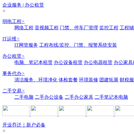
企业服务 | 办公租赁
>
弱电工程
>
网络工程
音视频工程
门禁、停车厂管理
监控工程
工程辅
IT运维
>
IT网管服务
工程布线/监控、门禁、报警系统安装
办公租赁
>
电脑、笔记本租赁
办公设备租赁
办公电器租赁
办公家具
事务代办
>
清洁服务、环境净化
体检套餐
环境装修
团建拓展
财税服
二手交易
>
二手电脑
二手办公设备
二手办公家具
二手笔记本电脑
开业乔迁｜新户必备
>