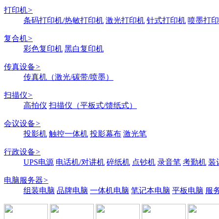
打印机
>
条码打印机/热敏打印机
激光打印机
针式打印机
喷墨打印
复合机
>
彩色复印机
黑白复印机
传真设备
>
传真机（激光/碳带/喷墨）
扫描仪
>
高拍仪
扫描仪（平板式/馈纸式）
会议设备
>
投影机
触控一体机
投影幕布
激光笔
行政设备
>
UPS电源
电话机/对讲机
碎纸机
点钞机
录音笔
考勤机
装
电脑服务器
>
组装电脑
品牌电脑
一体机电脑
笔记本电脑
平板电脑
服