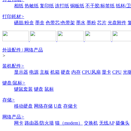
相纸
热敏纸
复印纸
连打纸
铜板纸
不干胶/标签纸
纸杯/
打印耗材
>
硒鼓/粉盒
墨盒
色带芯/色带架
墨水
墨粉
芯片
光盘附件
外设配件 | 网络产品
>
装机配件
>
显示器
电源
主板
机箱
硬盘
内存
CPU风扇
显卡
CPU
光
键盘/鼠标
>
键鼠套装
键盘
鼠标
存储
>
移动硬盘
网络存储
U盘
存储卡
网络产品
>
网卡
路由器/防火墙
猫（modem）
交换机
无线AP
摄像头