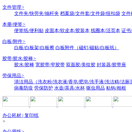
文件管理
>
文件夹/快劳夹/抽杆夹
档案袋/文件套/文件袋/纽扣袋
文件
本册/便签
>
便签纸/便利贴
皮面本/软皮本/胶装本
线圈本/活页本
证书
白板/附件
>
白板/白板架/白板擦
白板附件（磁钉/磁贴/白板纸）
胶带/胶水/胶棒
>
胶水/胶棒
宽胶带/窄胶带
双面胶/美纹胶
封装器/胶带座
劳保用品
>
清洁用品（洗衣粉/洗衣液/香皂/肥皂/洗手液/洗洁精/洁厕
病毒防疫
劳保防护
水壶/茶具/水杯
驱虫用品
粘钩/相框
办公耗材 | 复印纸
>
办公用纸
>