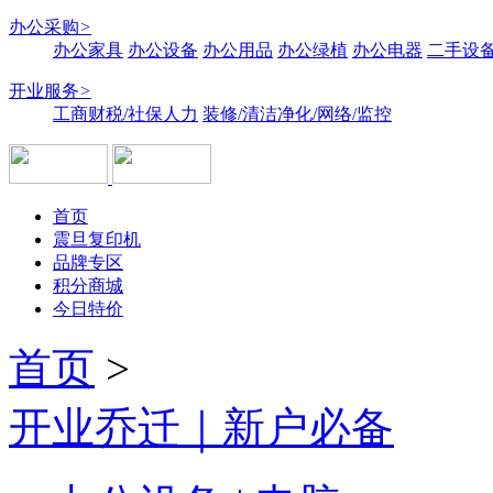
办公采购
>
办公家具
办公设备
办公用品
办公绿植
办公电器
二手设备
开业服务
>
工商财税/社保人力
装修/清洁净化/网络/监控
首页
震旦复印机
品牌专区
积分商城
今日特价
首页
>
开业乔迁｜新户必备