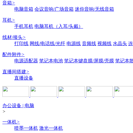
音箱
>
电脑音箱
会议音响/广场音箱
迷你音响/无线音箱
耳机
>
手机耳机
电脑耳机（入耳/头戴）
线材/接头
>
打印线
网线/电话线/光纤
电源线
音频线
视频线
水晶头
连
配件附件
>
电源适配器
笔记本电池
笔记本键盘膜/屏膜/壳膜
笔记本
直播间搭建
>
直播设备
办公设备 | 电脑
>
一体机
>
喷墨一体机
激光一体机