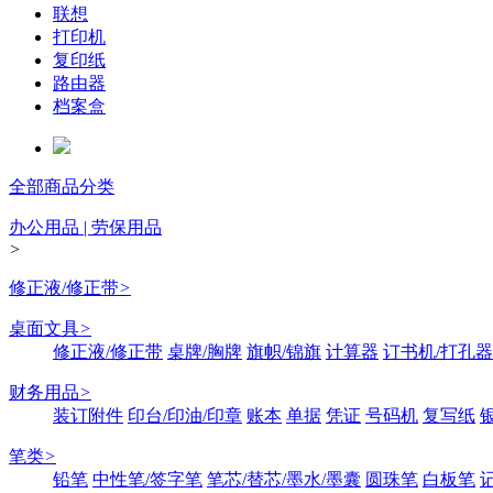
联想
打印机
复印纸
路由器
档案盒
全部商品分类
办公用品 | 劳保用品
>
修正液/修正带
>
桌面文具
>
修正液/修正带
桌牌/胸牌
旗帜/锦旗
计算器
订书机/打孔器
财务用品
>
装订附件
印台/印油/印章
账本
单据
凭证
号码机
复写纸
笔类
>
铅笔
中性笔/签字笔
笔芯/替芯/墨水/墨囊
圆珠笔
白板笔