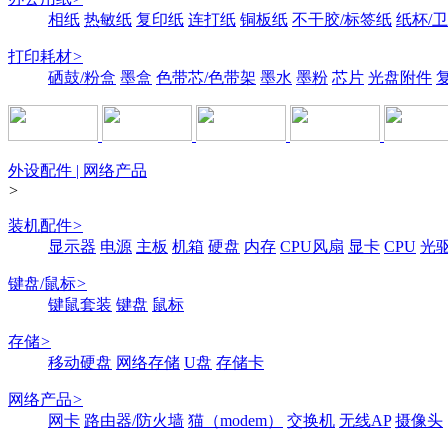
相纸
热敏纸
复印纸
连打纸
铜板纸
不干胶/标签纸
纸杯/
打印耗材
>
硒鼓/粉盒
墨盒
色带芯/色带架
墨水
墨粉
芯片
光盘附件
外设配件 | 网络产品
>
装机配件
>
显示器
电源
主板
机箱
硬盘
内存
CPU风扇
显卡
CPU
光
键盘/鼠标
>
键鼠套装
键盘
鼠标
存储
>
移动硬盘
网络存储
U盘
存储卡
网络产品
>
网卡
路由器/防火墙
猫（modem）
交换机
无线AP
摄像头