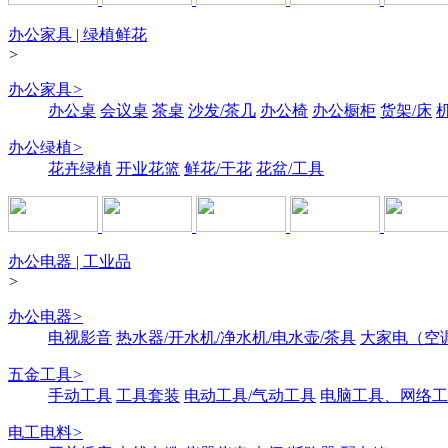
办公家具 | 绿植鲜花
>
办公家具
>
办公桌
会议桌
茶桌
沙发/茶几
办公椅
办公橱柜
货架/床
办公绿植
>
花卉绿植
开业花篮
鲜花/干花
花盆/工具
办公电器 | 工业品
>
办公电器
>
电视影音
热水器/开水机/净水机/电水壶/茶具
大家电（空
五金工具
>
手动工具
工具套装
电动工具/气动工具
电脑工具、网络工
电工电料
>