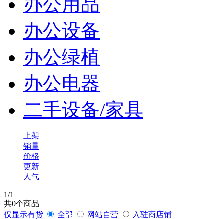
办公用品
办公设备
办公绿植
办公电器
二手设备/家具
上架
销量
价格
更新
人气
1
/1
共
0
个商品
仅显示有货
全部
网站自营
入驻商店铺