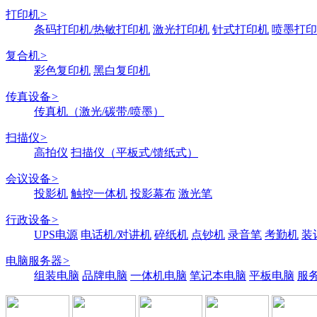
打印机
>
条码打印机/热敏打印机
激光打印机
针式打印机
喷墨打印
复合机
>
彩色复印机
黑白复印机
传真设备
>
传真机（激光/碳带/喷墨）
扫描仪
>
高拍仪
扫描仪（平板式/馈纸式）
会议设备
>
投影机
触控一体机
投影幕布
激光笔
行政设备
>
UPS电源
电话机/对讲机
碎纸机
点钞机
录音笔
考勤机
装
电脑服务器
>
组装电脑
品牌电脑
一体机电脑
笔记本电脑
平板电脑
服