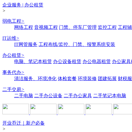
企业服务 | 办公租赁
>
弱电工程
>
网络工程
音视频工程
门禁、停车厂管理
监控工程
工程辅
IT运维
>
IT网管服务
工程布线/监控、门禁、报警系统安装
办公租赁
>
电脑、笔记本租赁
办公设备租赁
办公电器租赁
办公家具
事务代办
>
清洁服务、环境净化
体检套餐
环境装修
团建拓展
财税服
二手交易
>
二手电脑
二手办公设备
二手办公家具
二手笔记本电脑
开业乔迁｜新户必备
>