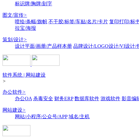
标识牌/胸牌/刻字
图文/宣传
>
喷绘/条幅/旗帜
不干胶/标签/车贴/名片/卡片
复印打印/标
拉宝/海报
策划/设计
>
设计平面/画册/产品样本册
品牌设计/LOGO设计/VI设计
软件系统 | 网站建设
>
办公软件
>
办公OA
杀毒安全
财务ERP
数据库软件
游戏软件
影音编
网站建设
>
网站/小程序/公众号/APP
域名/主机