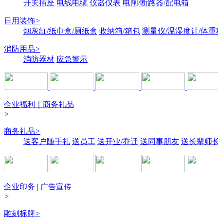
开关插座
电线电缆
仪器仪表
电闸/断路器/配电箱
日用装饰
>
烟灰缸/纸巾盒/厕纸盒
收纳箱/箱包
测量仪/温湿度计/体重
消防用品
>
消防器材
应急警示
企业福利｜商务礼品
>
商务礼品
>
送客户随手礼
送员工
送开业/乔迁
送同事朋友
送长辈师
企业印务 | 广告宣传
>
雕刻标牌
>