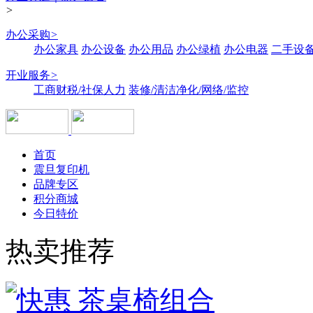
>
办公采购
>
办公家具
办公设备
办公用品
办公绿植
办公电器
二手设备
开业服务
>
工商财税/社保人力
装修/清洁净化/网络/监控
首页
震旦复印机
品牌专区
积分商城
今日特价
热卖推荐