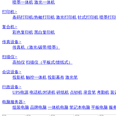
喷墨一体机
激光一体机
打印机
>
条码打印机/热敏打印机
激光打印机
针式打印机
喷墨打印
复合机
>
彩色复印机
黑白复印机
传真设备
>
传真机（激光/碳带/喷墨）
扫描仪
>
高拍仪
扫描仪（平板式/馈纸式）
会议设备
>
投影机
触控一体机
投影幕布
激光笔
行政设备
>
UPS电源
电话机/对讲机
碎纸机
点钞机
录音笔
考勤机
装
电脑服务器
>
组装电脑
品牌电脑
一体机电脑
笔记本电脑
平板电脑
服