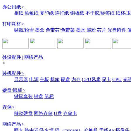
办公用纸
>
相纸
热敏纸
复印纸
连打纸
铜板纸
不干胶/标签纸
纸杯/
打印耗材
>
硒鼓/粉盒
墨盒
色带芯/色带架
墨水
墨粉
芯片
光盘附件
外设配件 | 网络产品
>
装机配件
>
显示器
电源
主板
机箱
硬盘
内存
CPU风扇
显卡
CPU
光
键盘/鼠标
>
键鼠套装
键盘
鼠标
存储
>
移动硬盘
网络存储
U盘
存储卡
网络产品
>
网卡
路由器/防火墙
猫（modem）
交换机
无线AP
摄像头