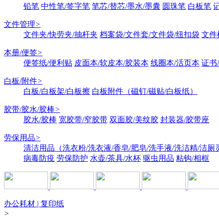
铅笔
中性笔/签字笔
笔芯/替芯/墨水/墨囊
圆珠笔
白板笔
文件管理
>
文件夹/快劳夹/抽杆夹
档案袋/文件套/文件袋/纽扣袋
文件
本册/便签
>
便签纸/便利贴
皮面本/软皮本/胶装本
线圈本/活页本
证书
白板/附件
>
白板/白板架/白板擦
白板附件（磁钉/磁贴/白板纸）
胶带/胶水/胶棒
>
胶水/胶棒
宽胶带/窄胶带
双面胶/美纹胶
封装器/胶带座
劳保用品
>
清洁用品（洗衣粉/洗衣液/香皂/肥皂/洗手液/洗洁精/洁厕
病毒防疫
劳保防护
水壶/茶具/水杯
驱虫用品
粘钩/相框
办公耗材 | 复印纸
>