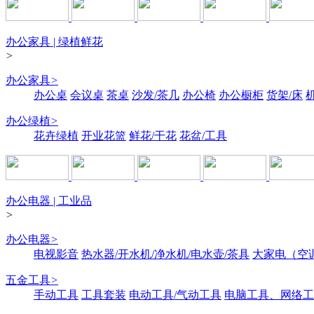
办公家具 | 绿植鲜花
>
办公家具
>
办公桌
会议桌
茶桌
沙发/茶几
办公椅
办公橱柜
货架/床
办公绿植
>
花卉绿植
开业花篮
鲜花/干花
花盆/工具
办公电器 | 工业品
>
办公电器
>
电视影音
热水器/开水机/净水机/电水壶/茶具
大家电（空
五金工具
>
手动工具
工具套装
电动工具/气动工具
电脑工具、网络工