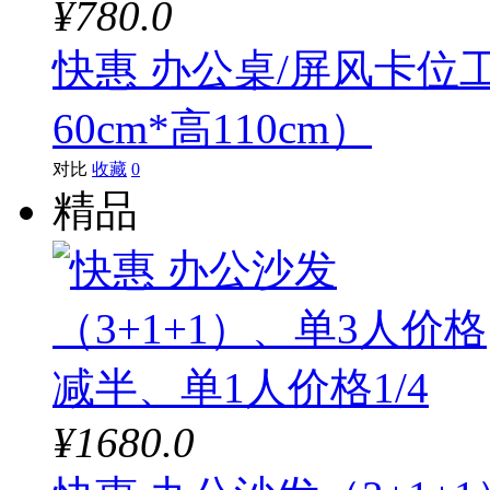
¥780.0
快惠 办公桌/屏风卡位工
60cm*高110cm）
对比
收藏
0
精品
¥1680.0