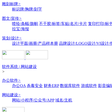
雕刻标牌
>
标识牌/胸牌/刻字
图文/宣传
>
喷绘/条幅/旗帜
不干胶/标签/车贴/名片/卡片
复印打印/标
拉宝/海报
策划/设计
>
设计平面/画册/产品样本册
品牌设计/LOGO设计/VI设计
软件系统 | 网站建设
>
办公软件
>
办公OA
杀毒安全
财务ERP
数据库软件
游戏软件
影音编
网站建设
>
网站/小程序/公众号/APP
域名/主机