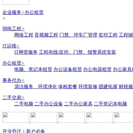
企业服务 | 办公租赁
>
弱电工程
>
网络工程
音视频工程
门禁、停车厂管理
监控工程
工程辅
IT运维
>
IT网管服务
工程布线/监控、门禁、报警系统安装
办公租赁
>
电脑、笔记本租赁
办公设备租赁
办公电器租赁
办公家具
事务代办
>
清洁服务、环境净化
体检套餐
环境装修
团建拓展
财税服
二手交易
>
二手电脑
二手办公设备
二手办公家具
二手笔记本电脑
开业乔迁｜新户必备