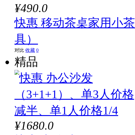
¥490.0
快惠 移动茶桌家用小
具）
对比
收藏
0
精品
¥1680.0