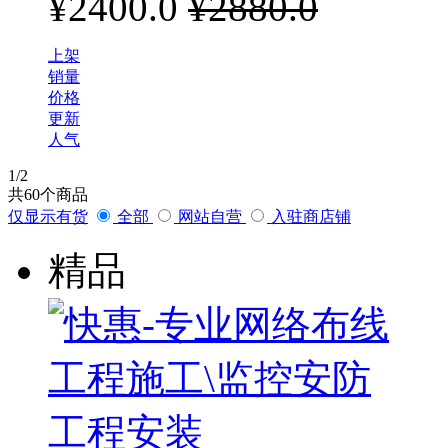
¥2400.0
¥2880.0
上架
销量
价格
更新
人气
1
/2
共
60
个商品
仅显示有货
全部
网站自营
入驻商店铺
精品