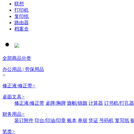
联想
打印机
复印纸
路由器
档案盒
全部商品分类
办公用品 | 劳保用品
>
修正液/修正带
>
桌面文具
>
修正液/修正带
桌牌/胸牌
旗帜/锦旗
计算器
订书机/打孔器
财务用品
>
装订附件
印台/印油/印章
账本
单据
凭证
号码机
复写纸
笔类
>