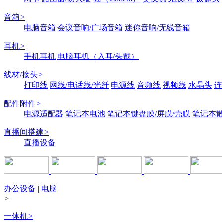
音箱
>
电脑音箱
会议音响/广场音箱
迷你音响/无线音箱
耳机
>
手机耳机
电脑耳机（入耳/头戴）
线材/接头
>
打印线
网线/电话线/光纤
电源线
音频线
视频线
水晶头
连
配件附件
>
电源适配器
笔记本电池
笔记本键盘膜/屏膜/壳膜
笔记本
直播间搭建
>
直播设备
办公设备 | 电脑
>
一体机
>