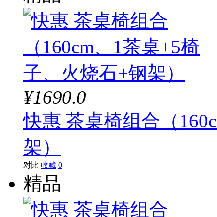
¥1690.0
快惠 茶桌椅组合（160
架）
对比
收藏
0
精品