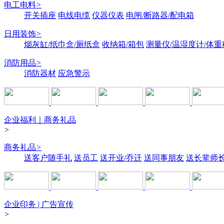
电工电料
>
开关插座
电线电缆
仪器仪表
电闸/断路器/配电箱
日用装饰
>
烟灰缸/纸巾盒/厕纸盒
收纳箱/箱包
测量仪/温湿度计/体重
消防用品
>
消防器材
应急警示
企业福利｜商务礼品
>
商务礼品
>
送客户随手礼
送员工
送开业/乔迁
送同事朋友
送长辈师
企业印务 | 广告宣传
>