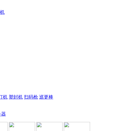
机
订机
塑封机
扫码枪
巡更棒
务器