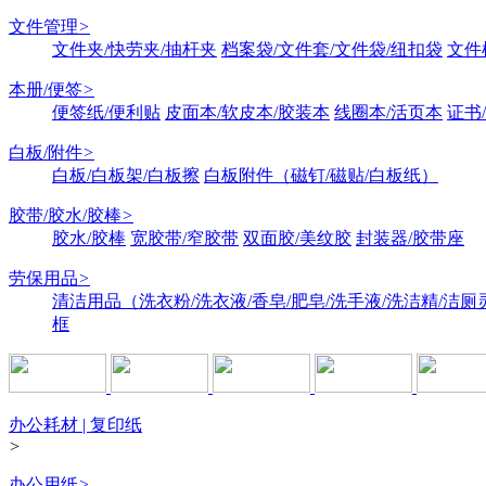
文件管理
>
文件夹/快劳夹/抽杆夹
档案袋/文件套/文件袋/纽扣袋
文件
本册/便签
>
便签纸/便利贴
皮面本/软皮本/胶装本
线圈本/活页本
证书
白板/附件
>
白板/白板架/白板擦
白板附件（磁钉/磁贴/白板纸）
胶带/胶水/胶棒
>
胶水/胶棒
宽胶带/窄胶带
双面胶/美纹胶
封装器/胶带座
劳保用品
>
清洁用品（洗衣粉/洗衣液/香皂/肥皂/洗手液/洗洁精/洁厕
框
办公耗材 | 复印纸
>
办公用纸
>