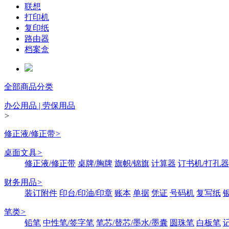
联想
打印机
复印纸
路由器
档案盒
全部商品分类
办公用品 | 劳保用品
>
修正液/修正带
>
桌面文具
>
修正液/修正带
桌牌/胸牌
旗帜/锦旗
计算器
订书机/打孔器
财务用品
>
装订附件
印台/印油/印章
账本
单据
凭证
号码机
复写纸
笔类
>
铅笔
中性笔/签字笔
笔芯/替芯/墨水/墨囊
圆珠笔
白板笔