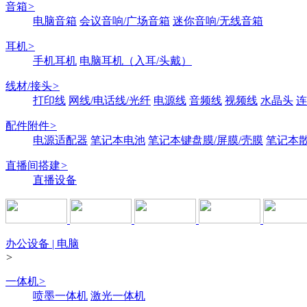
音箱
>
电脑音箱
会议音响/广场音箱
迷你音响/无线音箱
耳机
>
手机耳机
电脑耳机（入耳/头戴）
线材/接头
>
打印线
网线/电话线/光纤
电源线
音频线
视频线
水晶头
连
配件附件
>
电源适配器
笔记本电池
笔记本键盘膜/屏膜/壳膜
笔记本
直播间搭建
>
直播设备
办公设备 | 电脑
>
一体机
>
喷墨一体机
激光一体机