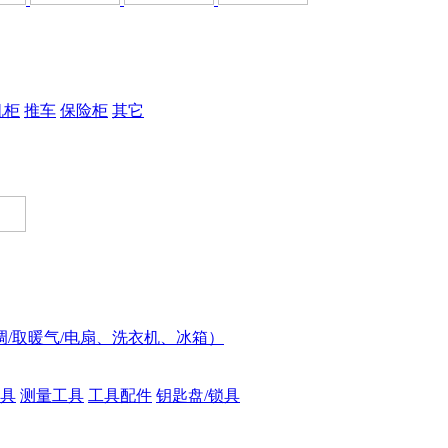
机柜
推车
保险柜
其它
调/取暖气/电扇、洗衣机、冰箱）
具
测量工具
工具配件
钥匙盘/锁具