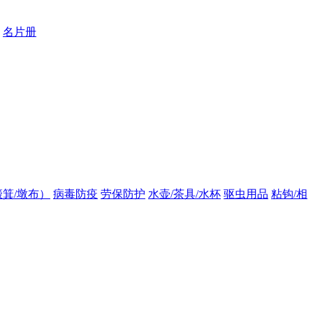
名片册
箕/墩布）
病毒防疫
劳保防护
水壶/茶具/水杯
驱虫用品
粘钩/相