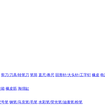
剪刀/刀具/转笔刀
笔筒
直尺/卷尺
回形针/大头针/工字钉
橡皮
电
银箱
橡皮筋
海绵缸
记号笔
钢笔/马克笔/毛笔
水彩笔/荧光笔/油漆笔/粉笔