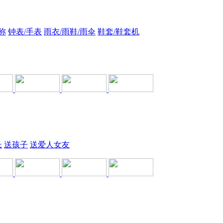
称
钟表/手表
雨衣/雨鞋/雨伞
鞋套/鞋套机
长
送孩子
送爱人女友