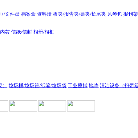
框/文件盘
档案盒
资料册
板夹/报告夹/票夹/长尾夹
风琴包
报刊架
/内芯
信纸/信封
相册/相框
灵）
垃圾桶/垃圾筐/纸篓/垃圾袋
工业擦拭
地垫
清洁设备（扫帚簸