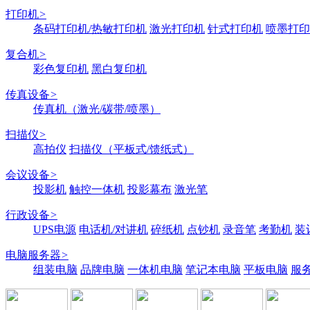
打印机
>
条码打印机/热敏打印机
激光打印机
针式打印机
喷墨打印
复合机
>
彩色复印机
黑白复印机
传真设备
>
传真机（激光/碳带/喷墨）
扫描仪
>
高拍仪
扫描仪（平板式/馈纸式）
会议设备
>
投影机
触控一体机
投影幕布
激光笔
行政设备
>
UPS电源
电话机/对讲机
碎纸机
点钞机
录音笔
考勤机
装
电脑服务器
>
组装电脑
品牌电脑
一体机电脑
笔记本电脑
平板电脑
服