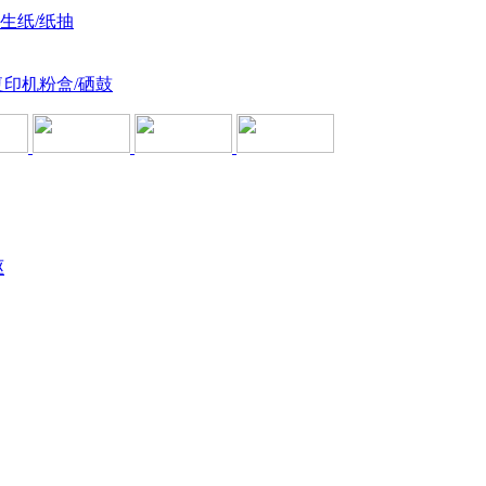
卫生纸/纸抽
复印机粉盒/硒鼓
驱