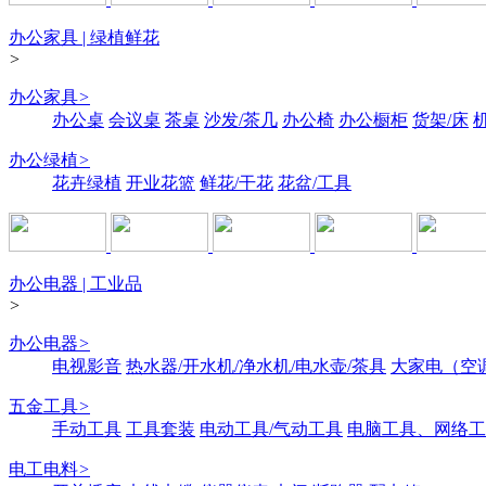
办公家具 | 绿植鲜花
>
办公家具
>
办公桌
会议桌
茶桌
沙发/茶几
办公椅
办公橱柜
货架/床
办公绿植
>
花卉绿植
开业花篮
鲜花/干花
花盆/工具
办公电器 | 工业品
>
办公电器
>
电视影音
热水器/开水机/净水机/电水壶/茶具
大家电（空
五金工具
>
手动工具
工具套装
电动工具/气动工具
电脑工具、网络工
电工电料
>