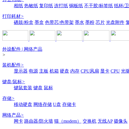
相纸
热敏纸
复印纸
连打纸
铜板纸
不干胶/标签纸
纸杯/
打印耗材
>
硒鼓/粉盒
墨盒
色带芯/色带架
墨水
墨粉
芯片
光盘附件
外设配件 | 网络产品
>
装机配件
>
显示器
电源
主板
机箱
硬盘
内存
CPU风扇
显卡
CPU
光
键盘/鼠标
>
键鼠套装
键盘
鼠标
存储
>
移动硬盘
网络存储
U盘
存储卡
网络产品
>
网卡
路由器/防火墙
猫（modem）
交换机
无线AP
摄像头