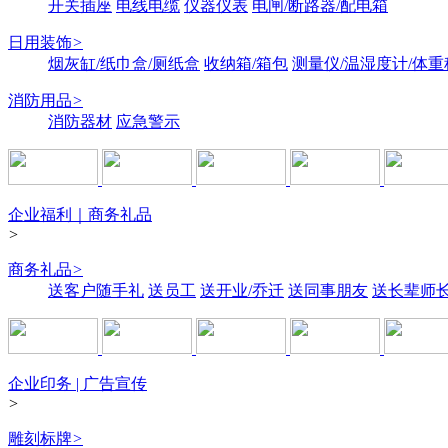
开关插座
电线电缆
仪器仪表
电闸/断路器/配电箱
日用装饰
>
烟灰缸/纸巾盒/厕纸盒
收纳箱/箱包
测量仪/温湿度计/体重
消防用品
>
消防器材
应急警示
企业福利｜商务礼品
>
商务礼品
>
送客户随手礼
送员工
送开业/乔迁
送同事朋友
送长辈师
企业印务 | 广告宣传
>
雕刻标牌
>