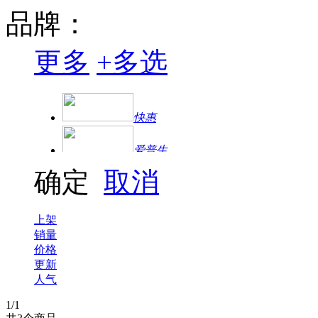
品牌：
更多
+
多选
快惠
爱普生
确定
取消
上架
销量
价格
更新
人气
1
/1