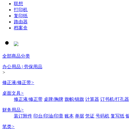
联想
打印机
复印纸
路由器
档案盒
全部商品分类
办公用品 | 劳保用品
>
修正液/修正带
>
桌面文具
>
修正液/修正带
桌牌/胸牌
旗帜/锦旗
计算器
订书机/打孔器
财务用品
>
装订附件
印台/印油/印章
账本
单据
凭证
号码机
复写纸
笔类
>