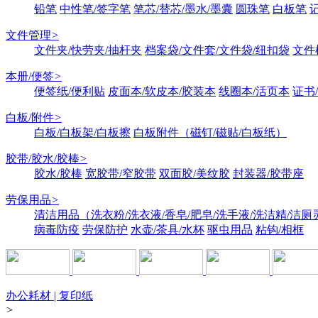
铅笔
中性笔/签字笔
笔芯/替芯/墨水/墨囊
圆珠笔
白板笔
文件管理
>
文件夹/快劳夹/抽杆夹
档案袋/文件套/文件袋/纽扣袋
文件
本册/便签
>
便签纸/便利贴
皮面本/软皮本/胶装本
线圈本/活页本
证书
白板/附件
>
白板/白板架/白板擦
白板附件（磁钉/磁贴/白板纸）
胶带/胶水/胶棒
>
胶水/胶棒
宽胶带/窄胶带
双面胶/美纹胶
封装器/胶带座
劳保用品
>
清洁用品（洗衣粉/洗衣液/香皂/肥皂/洗手液/洗洁精/洁厕
病毒防疫
劳保防护
水壶/茶具/水杯
驱虫用品
粘钩/相框
办公耗材 | 复印纸
>