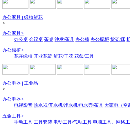
办公家具 | 绿植鲜花
>
办公家具
>
办公桌
会议桌
茶桌
沙发/茶几
办公椅
办公橱柜
货架/床
办公绿植
>
花卉绿植
开业花篮
鲜花/干花
花盆/工具
办公电器 | 工业品
>
办公电器
>
电视影音
热水器/开水机/净水机/电水壶/茶具
大家电（空
五金工具
>
手动工具
工具套装
电动工具/气动工具
电脑工具、网络工