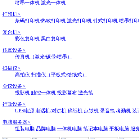
喷墨一体机
激光一体机
打印机
>
条码打印机/热敏打印机
激光打印机
针式打印机
喷墨打印
复合机
>
彩色复印机
黑白复印机
传真设备
>
传真机（激光/碳带/喷墨）
扫描仪
>
高拍仪
扫描仪（平板式/馈纸式）
会议设备
>
投影机
触控一体机
投影幕布
激光笔
行政设备
>
UPS电源
电话机/对讲机
碎纸机
点钞机
录音笔
考勤机
装
电脑服务器
>
组装电脑
品牌电脑
一体机电脑
笔记本电脑
平板电脑
服