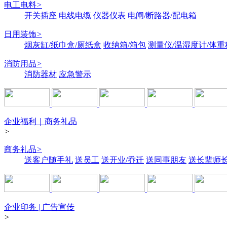
电工电料
>
开关插座
电线电缆
仪器仪表
电闸/断路器/配电箱
日用装饰
>
烟灰缸/纸巾盒/厕纸盒
收纳箱/箱包
测量仪/温湿度计/体重
消防用品
>
消防器材
应急警示
企业福利｜商务礼品
>
商务礼品
>
送客户随手礼
送员工
送开业/乔迁
送同事朋友
送长辈师
企业印务 | 广告宣传
>