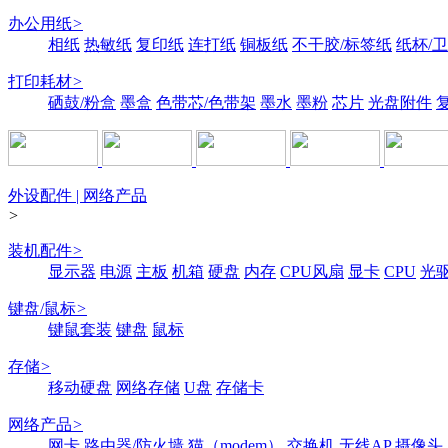
办公用纸
>
相纸
热敏纸
复印纸
连打纸
铜板纸
不干胶/标签纸
纸杯/
打印耗材
>
硒鼓/粉盒
墨盒
色带芯/色带架
墨水
墨粉
芯片
光盘附件
外设配件 | 网络产品
>
装机配件
>
显示器
电源
主板
机箱
硬盘
内存
CPU风扇
显卡
CPU
光
键盘/鼠标
>
键鼠套装
键盘
鼠标
存储
>
移动硬盘
网络存储
U盘
存储卡
网络产品
>
网卡
路由器/防火墙
猫（modem）
交换机
无线AP
摄像头