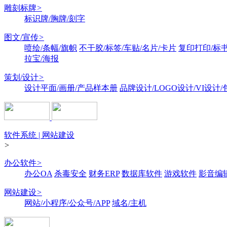
雕刻标牌
>
标识牌/胸牌/刻字
图文/宣传
>
喷绘/条幅/旗帜
不干胶/标签/车贴/名片/卡片
复印打印/标
拉宝/海报
策划/设计
>
设计平面/画册/产品样本册
品牌设计/LOGO设计/VI设计
软件系统 | 网站建设
>
办公软件
>
办公OA
杀毒安全
财务ERP
数据库软件
游戏软件
影音编
网站建设
>
网站/小程序/公众号/APP
域名/主机