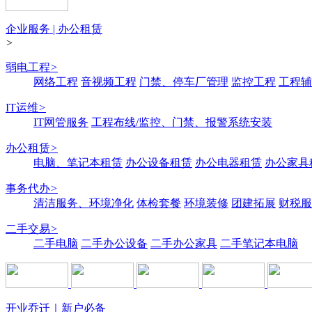
企业服务 | 办公租赁
>
弱电工程
>
网络工程
音视频工程
门禁、停车厂管理
监控工程
工程辅
IT运维
>
IT网管服务
工程布线/监控、门禁、报警系统安装
办公租赁
>
电脑、笔记本租赁
办公设备租赁
办公电器租赁
办公家具
事务代办
>
清洁服务、环境净化
体检套餐
环境装修
团建拓展
财税服
二手交易
>
二手电脑
二手办公设备
二手办公家具
二手笔记本电脑
开业乔迁｜新户必备