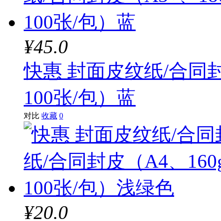
¥45.0
快惠 封面皮纹纸/合同封
100张/包）蓝
对比
收藏
0
¥20.0