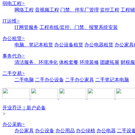
弱电工程
>
网络工程
音视频工程
门禁、停车厂管理
监控工程
工程辅
IT运维
>
IT网管服务
工程布线/监控、门禁、报警系统安装
办公租赁
>
电脑、笔记本租赁
办公设备租赁
办公电器租赁
办公家具
事务代办
>
清洁服务、环境净化
体检套餐
环境装修
团建拓展
财税服
二手交易
>
二手电脑
二手办公设备
二手办公家具
二手笔记本电脑
开业乔迁｜新户必备
>
办公采购
>
办公家具
办公设备
办公用品
办公绿植
办公电器
二手设备