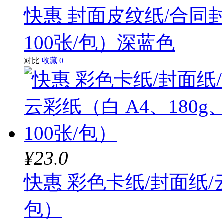
快惠 封面皮纹纸/合同封
100张/包）深蓝色
对比
收藏
0
¥23.0
快惠 彩色卡纸/封面纸/云
包）