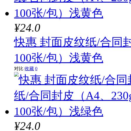
¥24.0
快惠 封面皮纹纸/合同封
100张/包）浅黄色
对比
收藏
0
¥24.0