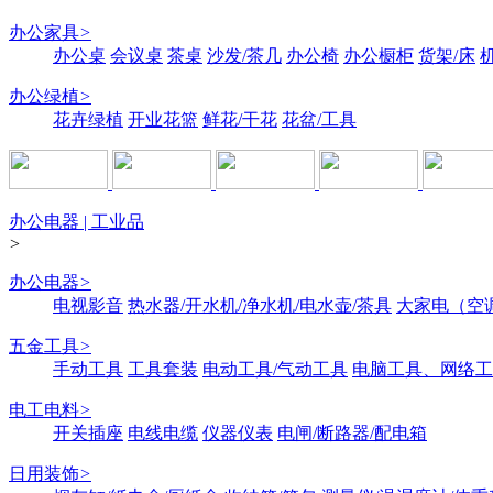
办公家具
>
办公桌
会议桌
茶桌
沙发/茶几
办公椅
办公橱柜
货架/床
办公绿植
>
花卉绿植
开业花篮
鲜花/干花
花盆/工具
办公电器 | 工业品
>
办公电器
>
电视影音
热水器/开水机/净水机/电水壶/茶具
大家电（空
五金工具
>
手动工具
工具套装
电动工具/气动工具
电脑工具、网络工
电工电料
>
开关插座
电线电缆
仪器仪表
电闸/断路器/配电箱
日用装饰
>