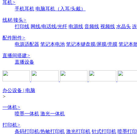
耳机
>
手机耳机
电脑耳机（入耳/头戴）
线材/接头
>
打印线
网线/电话线/光纤
电源线
音频线
视频线
水晶头
连
配件附件
>
电源适配器
笔记本电池
笔记本键盘膜/屏膜/壳膜
笔记本
直播间搭建
>
直播设备
办公设备 | 电脑
>
一体机
>
喷墨一体机
激光一体机
打印机
>
条码打印机/热敏打印机
激光打印机
针式打印机
喷墨打印