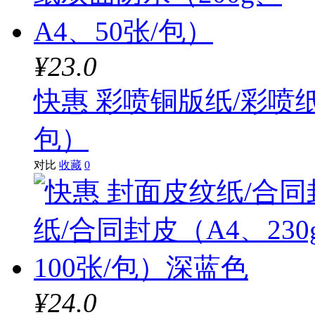
¥23.0
快惠 彩喷铜版纸/彩喷纸
包）
对比
收藏
0
¥24.0