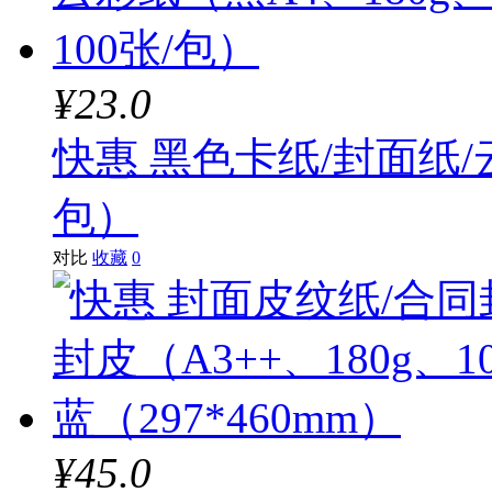
¥23.0
快惠 黑色卡纸/封面纸/云
包）
对比
收藏
0
¥45.0