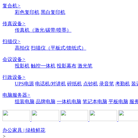
复合机
>
彩色复印机
黑白复印机
传真设备
>
传真机（激光/碳带/喷墨）
扫描仪
>
高拍仪
扫描仪（平板式/馈纸式）
会议设备
>
投影机
触控一体机
投影幕布
激光笔
行政设备
>
UPS电源
电话机/对讲机
碎纸机
点钞机
录音笔
考勤机
装
电脑服务器
>
组装电脑
品牌电脑
一体机电脑
笔记本电脑
平板电脑
服
办公家具 | 绿植鲜花
>