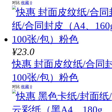
对比
收藏
0
¥23.0
快惠 封面皮纹纸/合同封
100张/包）粉色
对比
收藏
0