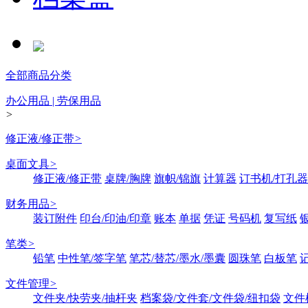
全部商品分类
办公用品 | 劳保用品
>
修正液/修正带
>
桌面文具
>
修正液/修正带
桌牌/胸牌
旗帜/锦旗
计算器
订书机/打孔器
财务用品
>
装订附件
印台/印油/印章
账本
单据
凭证
号码机
复写纸
笔类
>
铅笔
中性笔/签字笔
笔芯/替芯/墨水/墨囊
圆珠笔
白板笔
文件管理
>
文件夹/快劳夹/抽杆夹
档案袋/文件套/文件袋/纽扣袋
文件