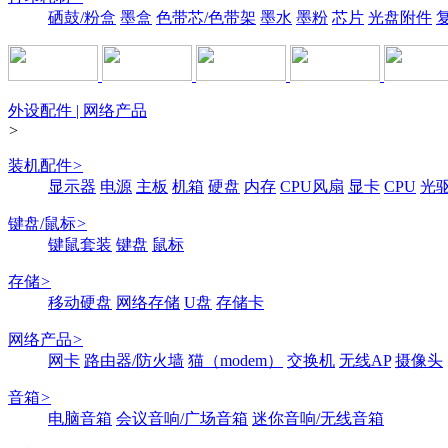
硒鼓/粉盒
墨盒
色带芯/色带架
墨水
墨粉
芯片
光盘附件
外设配件 | 网络产品
>
装机配件
>
显示器
电源
主板
机箱
硬盘
内存
CPU风扇
显卡
CPU
光
键盘/鼠标
>
键鼠套装
键盘
鼠标
存储
>
移动硬盘
网络存储
U盘
存储卡
网络产品
>
网卡
路由器/防火墙
猫（modem）
交换机
无线AP
摄像头
音箱
>
电脑音箱
会议音响/广场音箱
迷你音响/无线音箱