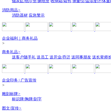
烟灰缸/纸巾盒/厕纸盒
收纳箱/箱包
测量仪/温湿度计/体重
消防用品
>
消防器材
应急警示
企业福利｜商务礼品
>
商务礼品
>
送客户随手礼
送员工
送开业/乔迁
送同事朋友
送长辈师
企业印务 | 广告宣传
>
雕刻标牌
>
标识牌/胸牌/刻字
图文/宣传
>