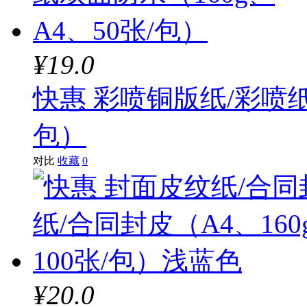
¥19.0
快惠 彩喷铜版纸/彩喷纸
包）
对比
收藏
0
¥20.0