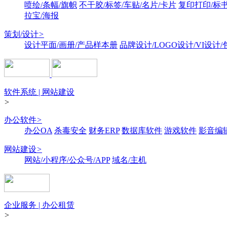
喷绘/条幅/旗帜
不干胶/标签/车贴/名片/卡片
复印打印/标
拉宝/海报
策划/设计
>
设计平面/画册/产品样本册
品牌设计/LOGO设计/VI设计
软件系统 | 网站建设
>
办公软件
>
办公OA
杀毒安全
财务ERP
数据库软件
游戏软件
影音编
网站建设
>
网站/小程序/公众号/APP
域名/主机
企业服务 | 办公租赁
>