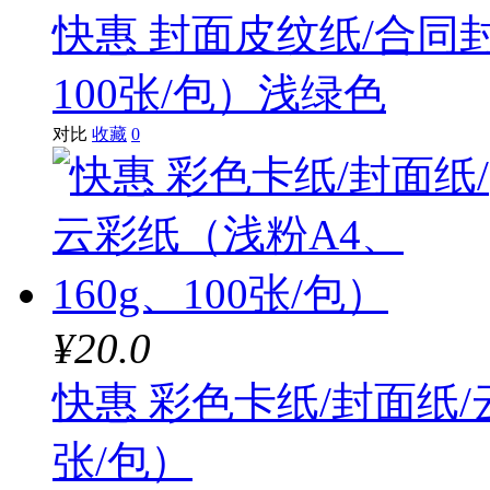
快惠 封面皮纹纸/合同封
100张/包）浅绿色
对比
收藏
0
¥20.0
快惠 彩色卡纸/封面纸/云
张/包）