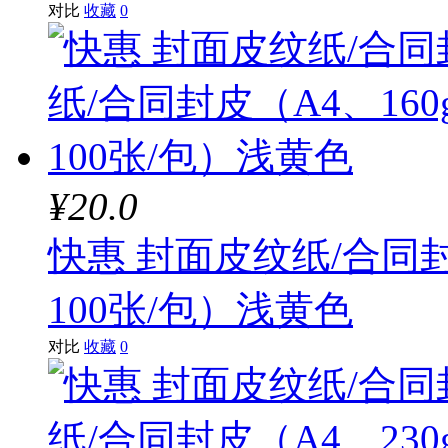
对比
收藏
0
¥20.0
快惠 封面皮纹纸/合同封
100张/包）浅黄色
对比
收藏
0