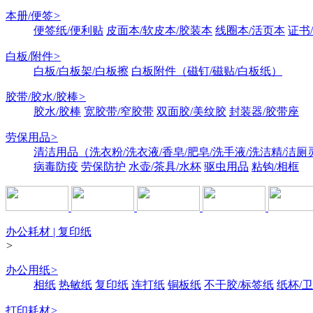
本册/便签
>
便签纸/便利贴
皮面本/软皮本/胶装本
线圈本/活页本
证书
白板/附件
>
白板/白板架/白板擦
白板附件（磁钉/磁贴/白板纸）
胶带/胶水/胶棒
>
胶水/胶棒
宽胶带/窄胶带
双面胶/美纹胶
封装器/胶带座
劳保用品
>
清洁用品（洗衣粉/洗衣液/香皂/肥皂/洗手液/洗洁精/洁厕
病毒防疫
劳保防护
水壶/茶具/水杯
驱虫用品
粘钩/相框
办公耗材 | 复印纸
>
办公用纸
>
相纸
热敏纸
复印纸
连打纸
铜板纸
不干胶/标签纸
纸杯/
打印耗材
>