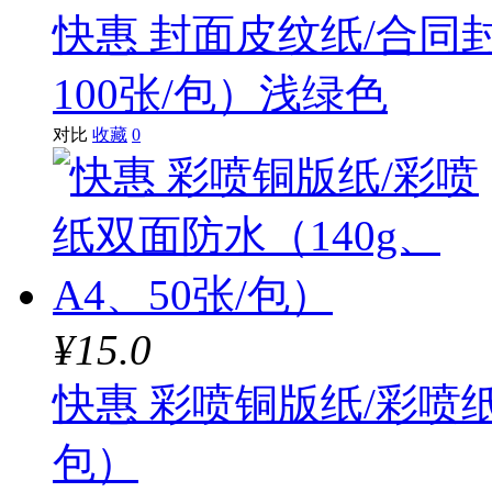
快惠 封面皮纹纸/合同封
100张/包）浅绿色
对比
收藏
0
¥15.0
快惠 彩喷铜版纸/彩喷纸
包）