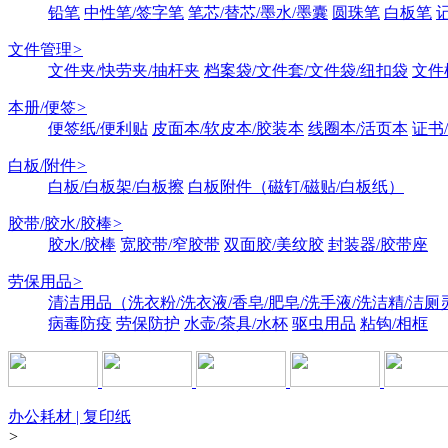
铅笔
中性笔/签字笔
笔芯/替芯/墨水/墨囊
圆珠笔
白板笔
文件管理
>
文件夹/快劳夹/抽杆夹
档案袋/文件套/文件袋/纽扣袋
文件
本册/便签
>
便签纸/便利贴
皮面本/软皮本/胶装本
线圈本/活页本
证书
白板/附件
>
白板/白板架/白板擦
白板附件（磁钉/磁贴/白板纸）
胶带/胶水/胶棒
>
胶水/胶棒
宽胶带/窄胶带
双面胶/美纹胶
封装器/胶带座
劳保用品
>
清洁用品（洗衣粉/洗衣液/香皂/肥皂/洗手液/洗洁精/洁厕
病毒防疫
劳保防护
水壶/茶具/水杯
驱虫用品
粘钩/相框
办公耗材 | 复印纸
>