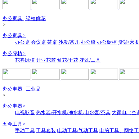
办公家具 | 绿植鲜花
>
办公家具
>
办公桌
会议桌
茶桌
沙发/茶几
办公椅
办公橱柜
货架/床
办公绿植
>
花卉绿植
开业花篮
鲜花/干花
花盆/工具
办公电器 | 工业品
>
办公电器
>
电视影音
热水器/开水机/净水机/电水壶/茶具
大家电（空
五金工具
>
手动工具
工具套装
电动工具/气动工具
电脑工具、网络工