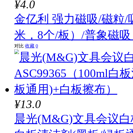
¥4.0
金亿利 强力磁吸/磁粒/吸
米，8个/板）/普象磁吸
对比
收藏
0
¥13.0
晨光(M&G)文具会议白板