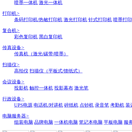
喷墨一体机
激光一体机
打印机
>
条码打印机/热敏打印机
激光打印机
针式打印机
喷墨打印
复合机
>
彩色复印机
黑白复印机
传真设备
>
传真机（激光/碳带/喷墨）
扫描仪
>
高拍仪
扫描仪（平板式/馈纸式）
会议设备
>
投影机
触控一体机
投影幕布
激光笔
行政设备
>
UPS电源
电话机/对讲机
碎纸机
点钞机
录音笔
考勤机
装
电脑服务器
>
组装电脑
品牌电脑
一体机电脑
笔记本电脑
平板电脑
服