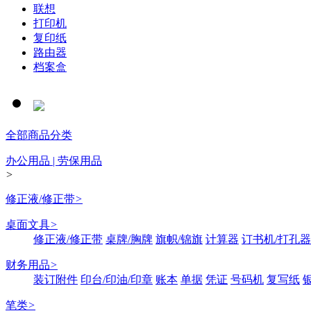
联想
打印机
复印纸
路由器
档案盒
全部商品分类
办公用品 | 劳保用品
>
修正液/修正带
>
桌面文具
>
修正液/修正带
桌牌/胸牌
旗帜/锦旗
计算器
订书机/打孔器
财务用品
>
装订附件
印台/印油/印章
账本
单据
凭证
号码机
复写纸
笔类
>