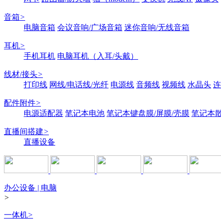
音箱
>
电脑音箱
会议音响/广场音箱
迷你音响/无线音箱
耳机
>
手机耳机
电脑耳机（入耳/头戴）
线材/接头
>
打印线
网线/电话线/光纤
电源线
音频线
视频线
水晶头
连
配件附件
>
电源适配器
笔记本电池
笔记本键盘膜/屏膜/壳膜
笔记本
直播间搭建
>
直播设备
办公设备 | 电脑
>
一体机
>