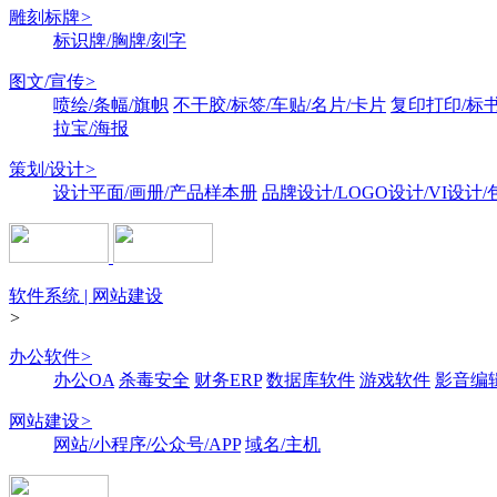
雕刻标牌
>
标识牌/胸牌/刻字
图文/宣传
>
喷绘/条幅/旗帜
不干胶/标签/车贴/名片/卡片
复印打印/标
拉宝/海报
策划/设计
>
设计平面/画册/产品样本册
品牌设计/LOGO设计/VI设计
软件系统 | 网站建设
>
办公软件
>
办公OA
杀毒安全
财务ERP
数据库软件
游戏软件
影音编
网站建设
>
网站/小程序/公众号/APP
域名/主机