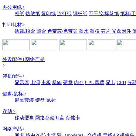
办公用纸
>
相纸
热敏纸
复印纸
连打纸
铜板纸
不干胶/标签纸
纸杯/
打印耗材
>
硒鼓/粉盒
墨盒
色带芯/色带架
墨水
墨粉
芯片
光盘附件
外设配件 | 网络产品
>
装机配件
>
显示器
电源
主板
机箱
硬盘
内存
CPU风扇
显卡
CPU
光
键盘/鼠标
>
键鼠套装
键盘
鼠标
存储
>
移动硬盘
网络存储
U盘
存储卡
网络产品
>
网卡
路由器/防火墙
猫（modem）
交换机
无线AP
摄像头