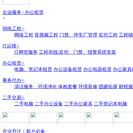
企业服务 | 办公租赁
>
弱电工程
>
网络工程
音视频工程
门禁、停车厂管理
监控工程
工程辅
IT运维
>
IT网管服务
工程布线/监控、门禁、报警系统安装
办公租赁
>
电脑、笔记本租赁
办公设备租赁
办公电器租赁
办公家具
事务代办
>
清洁服务、环境净化
体检套餐
环境装修
团建拓展
财税服
二手交易
>
二手电脑
二手办公设备
二手办公家具
二手笔记本电脑
开业乔迁｜新户必备