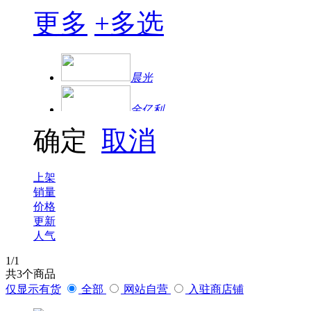
更多
+
多选
晨光
金亿利
确定
取消
上架
销量
价格
更新
人气
1
/1
共
3
个商品
仅显示有货
全部
网站自营
入驻商店铺