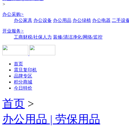
>
办公采购
>
办公家具
办公设备
办公用品
办公绿植
办公电器
二手设备
开业服务
>
工商财税/社保人力
装修/清洁净化/网络/监控
首页
震旦复印机
品牌专区
积分商城
今日特价
首页
>
办公用品 | 劳保用品