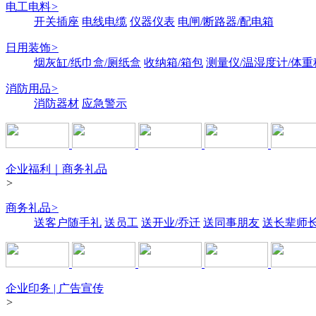
电工电料
>
开关插座
电线电缆
仪器仪表
电闸/断路器/配电箱
日用装饰
>
烟灰缸/纸巾盒/厕纸盒
收纳箱/箱包
测量仪/温湿度计/体重
消防用品
>
消防器材
应急警示
企业福利｜商务礼品
>
商务礼品
>
送客户随手礼
送员工
送开业/乔迁
送同事朋友
送长辈师
企业印务 | 广告宣传
>