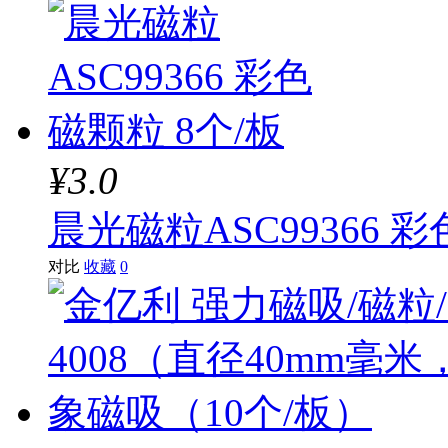
¥3.0
晨光磁粒ASC99366 彩
对比
收藏
0