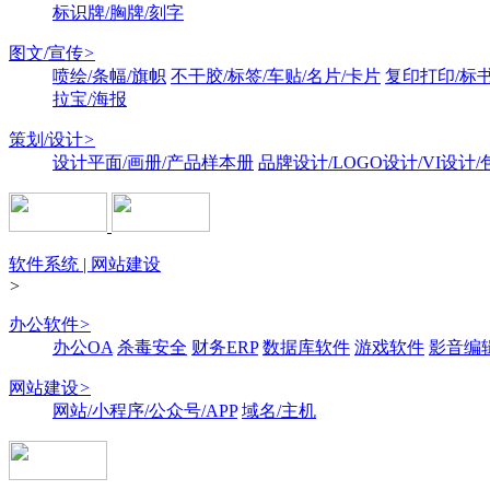
标识牌/胸牌/刻字
图文/宣传
>
喷绘/条幅/旗帜
不干胶/标签/车贴/名片/卡片
复印打印/标
拉宝/海报
策划/设计
>
设计平面/画册/产品样本册
品牌设计/LOGO设计/VI设计
软件系统 | 网站建设
>
办公软件
>
办公OA
杀毒安全
财务ERP
数据库软件
游戏软件
影音编
网站建设
>
网站/小程序/公众号/APP
域名/主机