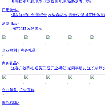
开关插座
电线电缆
仪器仪表
电闸/断路器/配电箱
日用装饰
>
烟灰缸/纸巾盒/厕纸盒
收纳箱/箱包
测量仪/温湿度计/体重
消防用品
>
消防器材
应急警示
企业福利｜商务礼品
>
商务礼品
>
送客户随手礼
送员工
送开业/乔迁
送同事朋友
送长辈师
企业印务 | 广告宣传
>
雕刻标牌
>