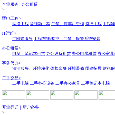
企业服务 | 办公租赁
>
弱电工程
>
网络工程
音视频工程
门禁、停车厂管理
监控工程
工程辅
IT运维
>
IT网管服务
工程布线/监控、门禁、报警系统安装
办公租赁
>
电脑、笔记本租赁
办公设备租赁
办公电器租赁
办公家具
事务代办
>
清洁服务、环境净化
体检套餐
环境装修
团建拓展
财税服
二手交易
>
二手电脑
二手办公设备
二手办公家具
二手笔记本电脑
开业乔迁｜新户必备
>