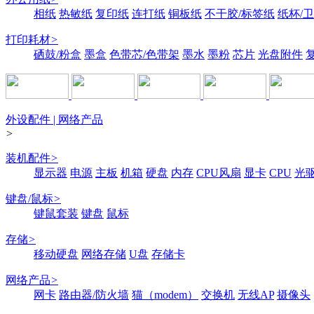
相纸
热敏纸
复印纸
连打纸
铜板纸
不干胶/标签纸
纸杯/
打印耗材
>
硒鼓/粉盒
墨盒
色带芯/色带架
墨水
墨粉
芯片
光盘附件
外设配件 | 网络产品
>
装机配件
>
显示器
电源
主板
机箱
硬盘
内存
CPU风扇
显卡
CPU
光
键盘/鼠标
>
键鼠套装
键盘
鼠标
存储
>
移动硬盘
网络存储
U盘
存储卡
网络产品
>
网卡
路由器/防火墙
猫（modem）
交换机
无线AP
摄像头