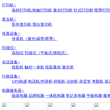
打印机
>
条码打印机/热敏打印机
激光打印机
针式打印机
喷墨打印
复合机
>
彩色复印机
黑白复印机
传真设备
>
传真机（激光/碳带/喷墨）
扫描仪
>
高拍仪
扫描仪（平板式/馈纸式）
会议设备
>
投影机
触控一体机
投影幕布
激光笔
行政设备
>
UPS电源
电话机/对讲机
碎纸机
点钞机
录音笔
考勤机
装
电脑服务器
>
组装电脑
品牌电脑
一体机电脑
笔记本电脑
平板电脑
服