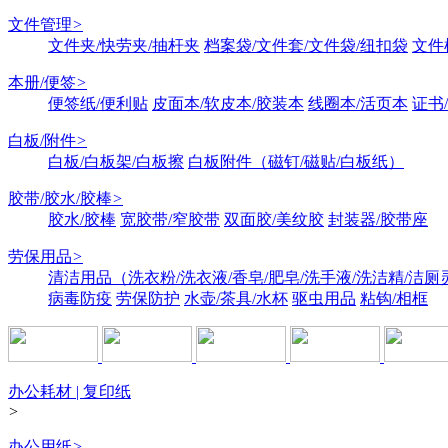
文件管理
>
文件夹/快劳夹/抽杆夹
档案袋/文件套/文件袋/纽扣袋
文件
本册/便签
>
便签纸/便利贴
皮面本/软皮本/胶装本
线圈本/活页本
证书
白板/附件
>
白板/白板架/白板擦
白板附件（磁钉/磁贴/白板纸）
胶带/胶水/胶棒
>
胶水/胶棒
宽胶带/窄胶带
双面胶/美纹胶
封装器/胶带座
劳保用品
>
清洁用品（洗衣粉/洗衣液/香皂/肥皂/洗手液/洗洁精/洁厕
病毒防疫
劳保防护
水壶/茶具/水杯
驱虫用品
粘钩/相框
办公耗材 | 复印纸
>
办公用纸
>