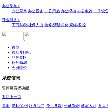
办公采购
>
办公家具
办公设备
办公用品
办公绿植
办公电器
二手设备
开业服务
>
工商财税/社保人力
装修/清洁净化/网络/监控
首页
震旦复印机
品牌专区
积分商城
今日特价
系统信息
暂停留言板功能
返回上一页
首页
|
隐私保护
|
联系我们
|
免责条款
|
公司简介
|
商家入驻
|
意见