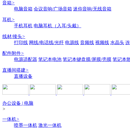
音箱
>
电脑音箱
会议音响/广场音箱
迷你音响/无线音箱
耳机
>
手机耳机
电脑耳机（入耳/头戴）
线材/接头
>
打印线
网线/电话线/光纤
电源线
音频线
视频线
水晶头
连
配件附件
>
电源适配器
笔记本电池
笔记本键盘膜/屏膜/壳膜
笔记本
直播间搭建
>
直播设备
办公设备 | 电脑
>
一体机
>
喷墨一体机
激光一体机