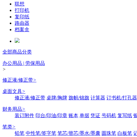
联想
打印机
复印纸
路由器
档案盒
全部商品分类
办公用品 | 劳保用品
>
修正液/修正带
>
桌面文具
>
修正液/修正带
桌牌/胸牌
旗帜/锦旗
计算器
订书机/打孔器
财务用品
>
装订附件
印台/印油/印章
账本
单据
凭证
号码机
复写纸
笔类
>
铅笔
中性笔/签字笔
笔芯/替芯/墨水/墨囊
圆珠笔
白板笔