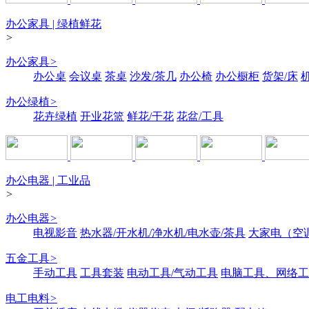
办公家具 | 绿植鲜花
>
办公家具
>
办公桌
会议桌
茶桌
沙发/茶几
办公椅
办公橱柜
货架/床
办公绿植
>
花卉绿植
开业花篮
鲜花/干花
花盆/工具
办公电器 | 工业品
>
办公电器
>
电视影音
热水器/开水机/净水机/电水壶/茶具
大家电（空
五金工具
>
手动工具
工具套装
电动工具/气动工具
电脑工具、网络工
电工电料
>