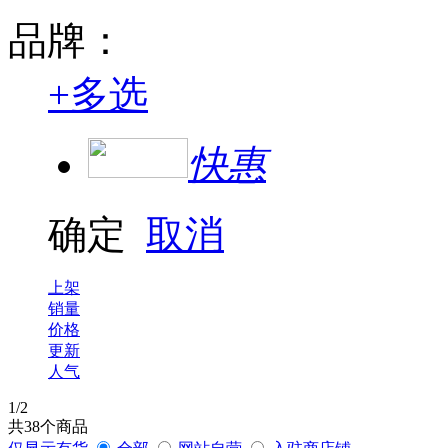
品牌：
+
多选
快惠
确定
取消
上架
销量
价格
更新
人气
1
/2
共
38
个商品