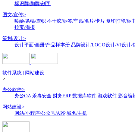
标识牌/胸牌/刻字
图文/宣传
>
喷绘/条幅/旗帜
不干胶/标签/车贴/名片/卡片
复印打印/标
拉宝/海报
策划/设计
>
设计平面/画册/产品样本册
品牌设计/LOGO设计/VI设计
软件系统 | 网站建设
>
办公软件
>
办公OA
杀毒安全
财务ERP
数据库软件
游戏软件
影音编
网站建设
>
网站/小程序/公众号/APP
域名/主机