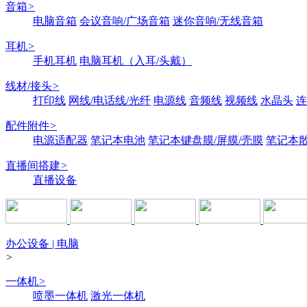
音箱
>
电脑音箱
会议音响/广场音箱
迷你音响/无线音箱
耳机
>
手机耳机
电脑耳机（入耳/头戴）
线材/接头
>
打印线
网线/电话线/光纤
电源线
音频线
视频线
水晶头
连
配件附件
>
电源适配器
笔记本电池
笔记本键盘膜/屏膜/壳膜
笔记本
直播间搭建
>
直播设备
办公设备 | 电脑
>
一体机
>
喷墨一体机
激光一体机