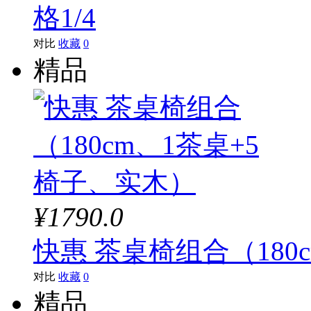
格1/4
对比
收藏
0
精品
¥1790.0
快惠 茶桌椅组合（180
对比
收藏
0
精品