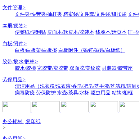
文件管理
>
文件夹/快劳夹/抽杆夹
档案袋/文件套/文件袋/纽扣袋
文件
本册/便签
>
便签纸/便利贴
皮面本/软皮本/胶装本
线圈本/活页本
证书
白板/附件
>
白板/白板架/白板擦
白板附件（磁钉/磁贴/白板纸）
胶带/胶水/胶棒
>
胶水/胶棒
宽胶带/窄胶带
双面胶/美纹胶
封装器/胶带座
劳保用品
>
清洁用品（洗衣粉/洗衣液/香皂/肥皂/洗手液/洗洁精/洁厕
病毒防疫
劳保防护
水壶/茶具/水杯
驱虫用品
粘钩/相框
办公耗材 | 复印纸
>
办公用纸
>