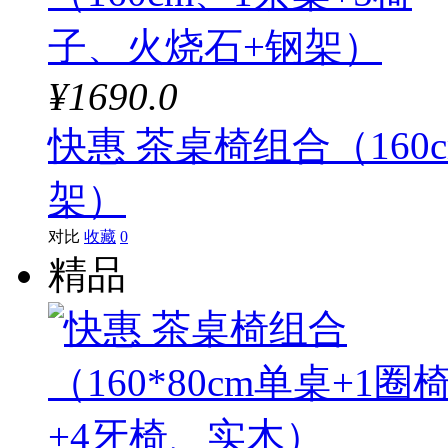
¥1690.0
快惠 茶桌椅组合（160
架）
对比
收藏
0
精品