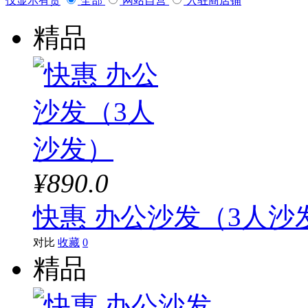
仅显示有货
全部
网站自营
入驻商店铺
精品
¥890.0
快惠 办公沙发（3人沙
对比
收藏
0
精品