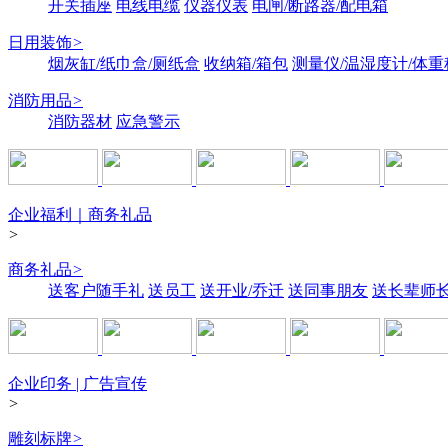
开关插座
电线电缆
仪器仪表
电闸/断路器/配电箱
日用装饰
>
烟灰缸/纸巾盒/厕纸盒
收纳箱/箱包
测量仪/温湿度计/体重
消防用品
>
消防器材
应急警示
企业福利｜商务礼品
>
商务礼品
>
送客户随手礼
送员工
送开业/乔迁
送同事朋友
送长辈师
企业印务 | 广告宣传
>
雕刻标牌
>