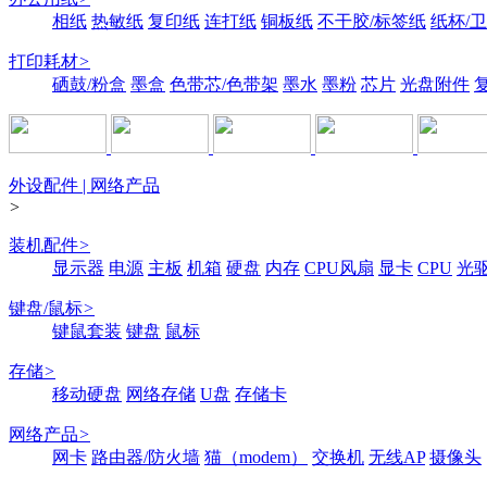
相纸
热敏纸
复印纸
连打纸
铜板纸
不干胶/标签纸
纸杯/
打印耗材
>
硒鼓/粉盒
墨盒
色带芯/色带架
墨水
墨粉
芯片
光盘附件
外设配件 | 网络产品
>
装机配件
>
显示器
电源
主板
机箱
硬盘
内存
CPU风扇
显卡
CPU
光
键盘/鼠标
>
键鼠套装
键盘
鼠标
存储
>
移动硬盘
网络存储
U盘
存储卡
网络产品
>
网卡
路由器/防火墙
猫（modem）
交换机
无线AP
摄像头