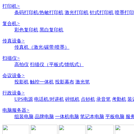
打印机
>
条码打印机/热敏打印机
激光打印机
针式打印机
喷墨打印
复合机
>
彩色复印机
黑白复印机
传真设备
>
传真机（激光/碳带/喷墨）
扫描仪
>
高拍仪
扫描仪（平板式/馈纸式）
会议设备
>
投影机
触控一体机
投影幕布
激光笔
行政设备
>
UPS电源
电话机/对讲机
碎纸机
点钞机
录音笔
考勤机
装
电脑服务器
>
组装电脑
品牌电脑
一体机电脑
笔记本电脑
平板电脑
服