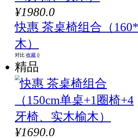
¥1980.0
快惠 茶桌椅组合（160*
木）
对比
收藏
0
精品
¥1690.0