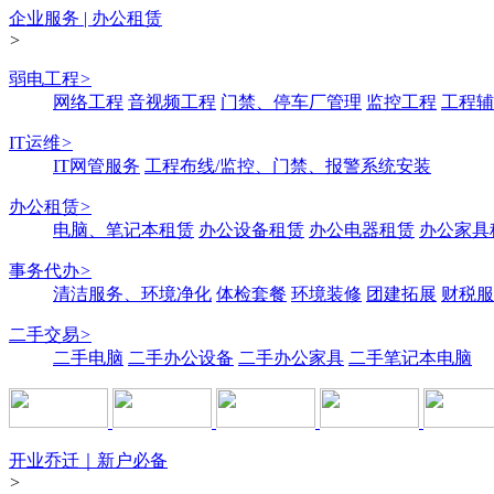
企业服务 | 办公租赁
>
弱电工程
>
网络工程
音视频工程
门禁、停车厂管理
监控工程
工程辅
IT运维
>
IT网管服务
工程布线/监控、门禁、报警系统安装
办公租赁
>
电脑、笔记本租赁
办公设备租赁
办公电器租赁
办公家具
事务代办
>
清洁服务、环境净化
体检套餐
环境装修
团建拓展
财税服
二手交易
>
二手电脑
二手办公设备
二手办公家具
二手笔记本电脑
开业乔迁｜新户必备
>