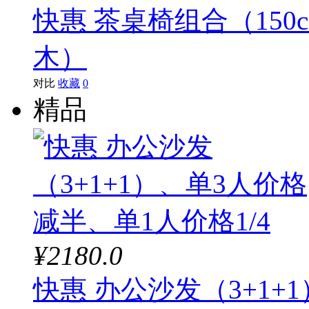
快惠 茶桌椅组合（150
木）
对比
收藏
0
精品
¥2180.0
快惠 办公沙发（3+1+