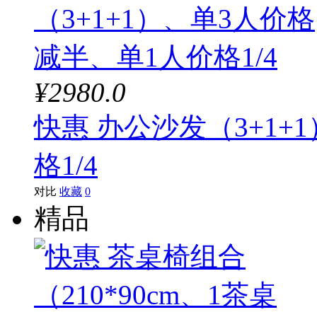
¥2980.0
快惠 办公沙发（3+1+
格1/4
对比
收藏
0
精品