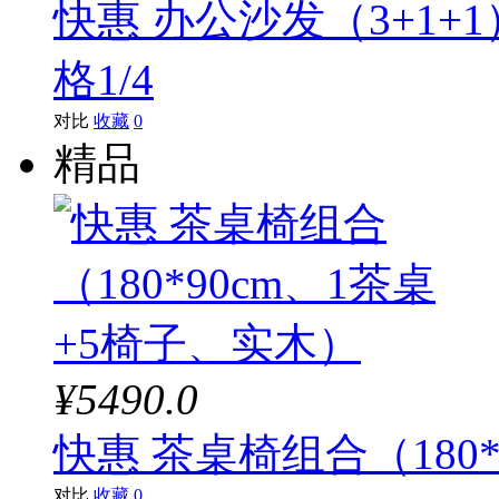
快惠 办公沙发（3+1+
格1/4
对比
收藏
0
精品
¥5490.0
快惠 茶桌椅组合（180
对比
收藏
0