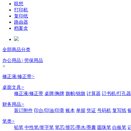
联想
打印机
复印纸
路由器
档案盒
全部商品分类
办公用品 | 劳保用品
>
修正液/修正带
>
桌面文具
>
修正液/修正带
桌牌/胸牌
旗帜/锦旗
计算器
订书机/打孔器
财务用品
>
装订附件
印台/印油/印章
账本
单据
凭证
号码机
复写纸
笔类
>
铅笔
中性笔/签字笔
笔芯/替芯/墨水/墨囊
圆珠笔
白板笔