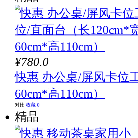
¥780.0
快惠 办公桌/屏风卡位工
60cm*高110cm）
对比
收藏
0
精品