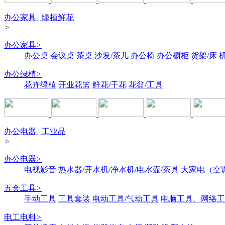
办公家具 | 绿植鲜花
>
办公家具
>
办公桌
会议桌
茶桌
沙发/茶几
办公椅
办公橱柜
货架/床
办公绿植
>
花卉绿植
开业花篮
鲜花/干花
花盆/工具
办公电器 | 工业品
>
办公电器
>
电视影音
热水器/开水机/净水机/电水壶/茶具
大家电（空
五金工具
>
手动工具
工具套装
电动工具/气动工具
电脑工具、网络工
电工电料
>