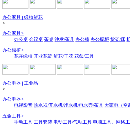
办公家具 | 绿植鲜花
>
办公家具
>
办公桌
会议桌
茶桌
沙发/茶几
办公椅
办公橱柜
货架/床
办公绿植
>
花卉绿植
开业花篮
鲜花/干花
花盆/工具
办公电器 | 工业品
>
办公电器
>
电视影音
热水器/开水机/净水机/电水壶/茶具
大家电（空
五金工具
>
手动工具
工具套装
电动工具/气动工具
电脑工具、网络工