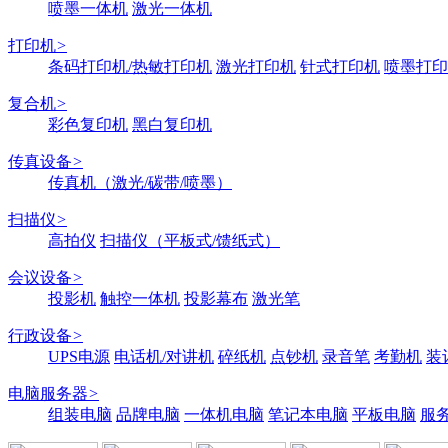
喷墨一体机
激光一体机
打印机
>
条码打印机/热敏打印机
激光打印机
针式打印机
喷墨打印
复合机
>
彩色复印机
黑白复印机
传真设备
>
传真机（激光/碳带/喷墨）
扫描仪
>
高拍仪
扫描仪（平板式/馈纸式）
会议设备
>
投影机
触控一体机
投影幕布
激光笔
行政设备
>
UPS电源
电话机/对讲机
碎纸机
点钞机
录音笔
考勤机
装
电脑服务器
>
组装电脑
品牌电脑
一体机电脑
笔记本电脑
平板电脑
服