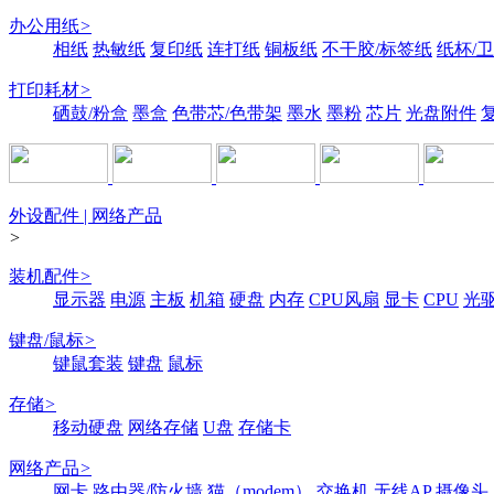
办公用纸
>
相纸
热敏纸
复印纸
连打纸
铜板纸
不干胶/标签纸
纸杯/
打印耗材
>
硒鼓/粉盒
墨盒
色带芯/色带架
墨水
墨粉
芯片
光盘附件
外设配件 | 网络产品
>
装机配件
>
显示器
电源
主板
机箱
硬盘
内存
CPU风扇
显卡
CPU
光
键盘/鼠标
>
键鼠套装
键盘
鼠标
存储
>
移动硬盘
网络存储
U盘
存储卡
网络产品
>
网卡
路由器/防火墙
猫（modem）
交换机
无线AP
摄像头