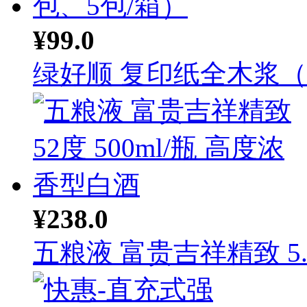
¥99.0
绿好顺 复印纸全木浆（A.
¥238.0
五粮液 富贵吉祥精致 5..