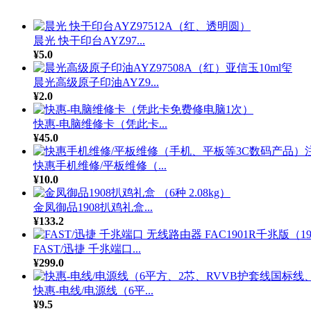
晨光 快干印台AYZ97...
¥5.0
晨光高级原子印油AYZ9...
¥2.0
快惠-电脑维修卡（凭此卡...
¥45.0
快惠手机维修/平板维修（...
¥10.0
金凤御品1908扒鸡礼盒...
¥133.2
FAST/迅捷 千兆端口...
¥299.0
快惠-电线/电源线（6平...
¥9.5