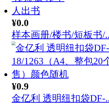
¥0.0
样本画册/楼书/短板书/..
¥0.9
金亿利 透明纽扣袋DF-..