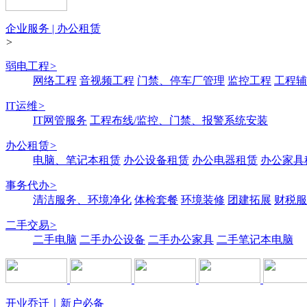
企业服务 | 办公租赁
>
弱电工程
>
网络工程
音视频工程
门禁、停车厂管理
监控工程
工程辅
IT运维
>
IT网管服务
工程布线/监控、门禁、报警系统安装
办公租赁
>
电脑、笔记本租赁
办公设备租赁
办公电器租赁
办公家具
事务代办
>
清洁服务、环境净化
体检套餐
环境装修
团建拓展
财税服
二手交易
>
二手电脑
二手办公设备
二手办公家具
二手笔记本电脑
开业乔迁｜新户必备