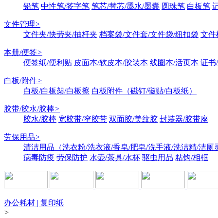
铅笔
中性笔/签字笔
笔芯/替芯/墨水/墨囊
圆珠笔
白板笔
文件管理
>
文件夹/快劳夹/抽杆夹
档案袋/文件套/文件袋/纽扣袋
文件
本册/便签
>
便签纸/便利贴
皮面本/软皮本/胶装本
线圈本/活页本
证书
白板/附件
>
白板/白板架/白板擦
白板附件（磁钉/磁贴/白板纸）
胶带/胶水/胶棒
>
胶水/胶棒
宽胶带/窄胶带
双面胶/美纹胶
封装器/胶带座
劳保用品
>
清洁用品（洗衣粉/洗衣液/香皂/肥皂/洗手液/洗洁精/洁厕
病毒防疫
劳保防护
水壶/茶具/水杯
驱虫用品
粘钩/相框
办公耗材 | 复印纸
>