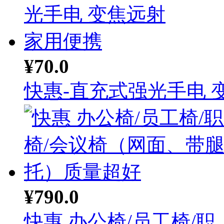
¥70.0
快惠-直充式强光手电 变.
¥790.0
快惠 办公椅/员工椅/职..