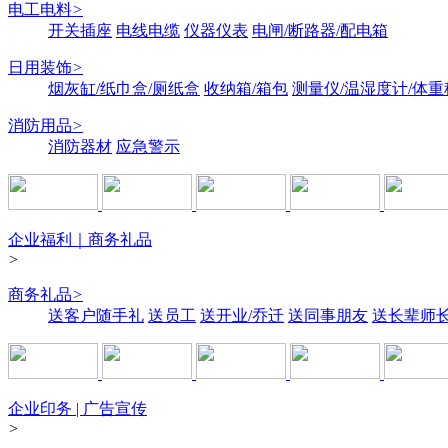
电工电料
>
开关插座
电线电缆
仪器仪表
电闸/断路器/配电箱
日用装饰
>
烟灰缸/纸巾盒/厕纸盒
收纳箱/箱包
测量仪/温湿度计/体重
消防用品
>
消防器材
应急警示
企业福利｜商务礼品
>
商务礼品
>
送客户随手礼
送员工
送开业/乔迁
送同事朋友
送长辈师
企业印务 | 广告宣传
>