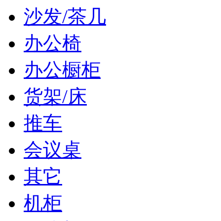
沙发/茶几
办公椅
办公橱柜
货架/床
推车
会议桌
其它
机柜