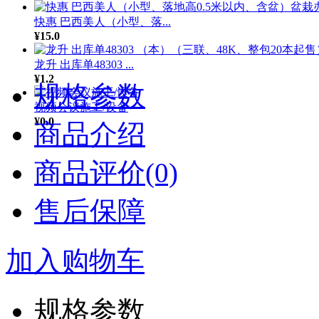
快惠 巴西美人（小型、落...
¥15.0
龙升 出库单48303 ...
¥1.2
规格参数
视频会议施工/设备
¥0.0
商品介绍
商品评价(0)
售后保障
加入购物车
规格参数