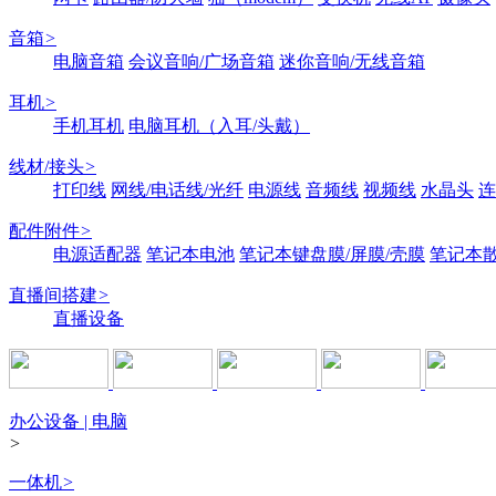
音箱
>
电脑音箱
会议音响/广场音箱
迷你音响/无线音箱
耳机
>
手机耳机
电脑耳机（入耳/头戴）
线材/接头
>
打印线
网线/电话线/光纤
电源线
音频线
视频线
水晶头
连
配件附件
>
电源适配器
笔记本电池
笔记本键盘膜/屏膜/壳膜
笔记本
直播间搭建
>
直播设备
办公设备 | 电脑
>
一体机
>