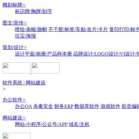
雕刻标牌
>
标识牌/胸牌/刻字
图文/宣传
>
喷绘/条幅/旗帜
不干胶/标签/车贴/名片/卡片
复印打印/标
拉宝/海报
策划/设计
>
设计平面/画册/产品样本册
品牌设计/LOGO设计/VI设计
软件系统 | 网站建设
>
办公软件
>
办公OA
杀毒安全
财务ERP
数据库软件
游戏软件
影音编
网站建设
>
网站/小程序/公众号/APP
域名/主机