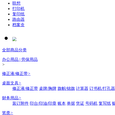
联想
打印机
复印纸
路由器
档案盒
全部商品分类
办公用品 | 劳保用品
>
修正液/修正带
>
桌面文具
>
修正液/修正带
桌牌/胸牌
旗帜/锦旗
计算器
订书机/打孔器
财务用品
>
装订附件
印台/印油/印章
账本
单据
凭证
号码机
复写纸
笔类
>