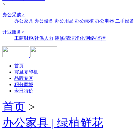
>
办公采购
>
办公家具
办公设备
办公用品
办公绿植
办公电器
二手设备
开业服务
>
工商财税/社保人力
装修/清洁净化/网络/监控
首页
震旦复印机
品牌专区
积分商城
今日特价
首页
>
办公家具 | 绿植鲜花