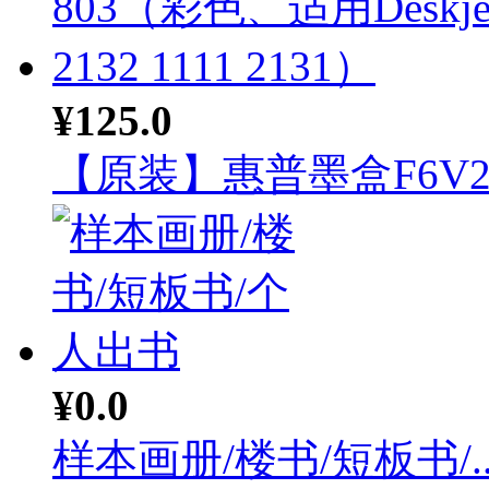
¥125.0
【原装】惠普墨盒F6V2.
¥0.0
样本画册/楼书/短板书/..