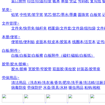
装订附件
印台/印油/印章
账本
单据
凭证
号码机
复写纸
笔类
>
铅笔
中性笔/签字笔
笔芯/替芯/墨水/墨囊
圆珠笔
白板笔
文件管理
>
文件夹/快劳夹/抽杆夹
档案袋/文件套/文件袋/纽扣袋
文件
本册/便签
>
便签纸/便利贴
皮面本/软皮本/胶装本
线圈本/活页本
证书
白板/附件
>
白板/白板架/白板擦
白板附件（磁钉/磁贴/白板纸）
胶带/胶水/胶棒
>
胶水/胶棒
宽胶带/窄胶带
双面胶/美纹胶
封装器/胶带座
劳保用品
>
清洁用品（洗衣粉/洗衣液/香皂/肥皂/洗手液/洗洁精/洁厕
病毒防疫
劳保防护
水壶/茶具/水杯
驱虫用品
粘钩/相框