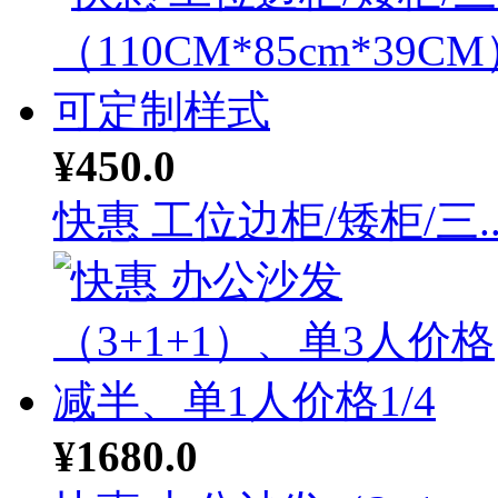
¥450.0
快惠 工位边柜/矮柜/三..
¥1680.0