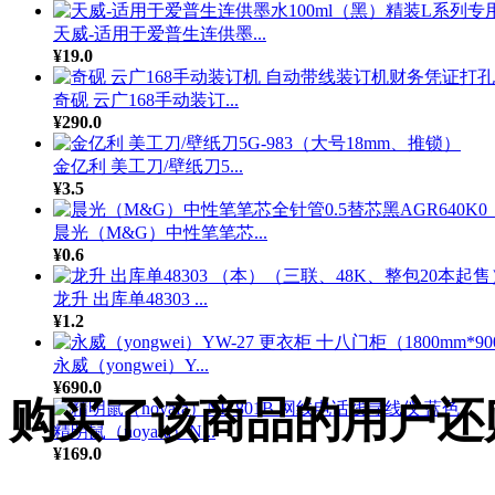
天威-适用于爱普生连供墨...
¥19.0
奇砚 云广168手动装订...
¥290.0
金亿利 美工刀/壁纸刀5...
¥3.5
晨光（M&G）中性笔笔芯...
¥0.6
龙升 出库单48303 ...
¥1.2
永威（yongwei）Y...
¥690.0
购买了该商品的用户还
精明鼠（noyafa）N...
¥169.0