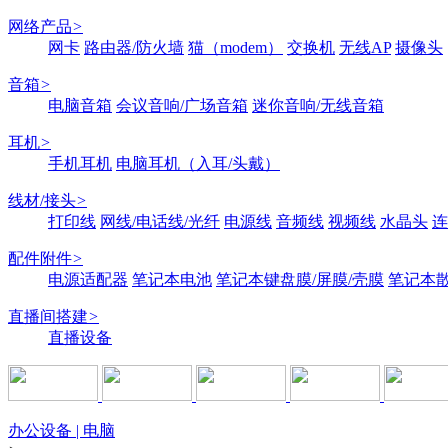
网络产品
>
网卡
路由器/防火墙
猫（modem）
交换机
无线AP
摄像头
音箱
>
电脑音箱
会议音响/广场音箱
迷你音响/无线音箱
耳机
>
手机耳机
电脑耳机（入耳/头戴）
线材/接头
>
打印线
网线/电话线/光纤
电源线
音频线
视频线
水晶头
连
配件附件
>
电源适配器
笔记本电池
笔记本键盘膜/屏膜/壳膜
笔记本
直播间搭建
>
直播设备
办公设备 | 电脑