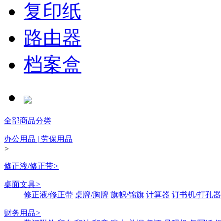
复印纸
路由器
档案盒
全部商品分类
办公用品 | 劳保用品
>
修正液/修正带
>
桌面文具
>
修正液/修正带
桌牌/胸牌
旗帜/锦旗
计算器
订书机/打孔器
财务用品
>