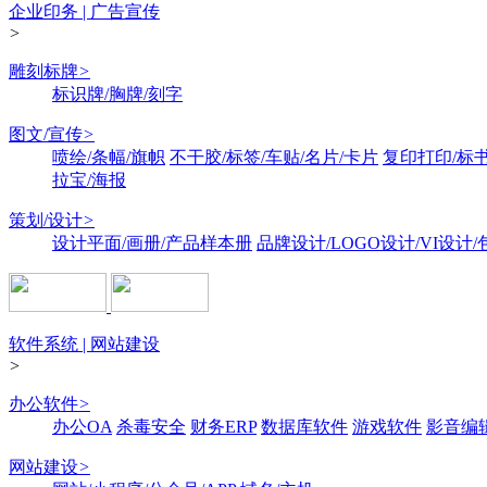
企业印务 | 广告宣传
>
雕刻标牌
>
标识牌/胸牌/刻字
图文/宣传
>
喷绘/条幅/旗帜
不干胶/标签/车贴/名片/卡片
复印打印/标
拉宝/海报
策划/设计
>
设计平面/画册/产品样本册
品牌设计/LOGO设计/VI设计
软件系统 | 网站建设
>
办公软件
>
办公OA
杀毒安全
财务ERP
数据库软件
游戏软件
影音编
网站建设
>