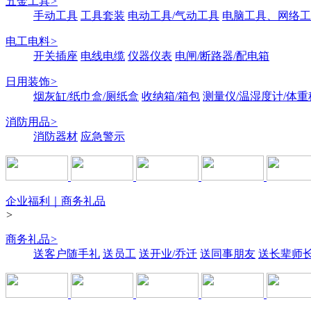
五金工具
>
手动工具
工具套装
电动工具/气动工具
电脑工具、网络工
电工电料
>
开关插座
电线电缆
仪器仪表
电闸/断路器/配电箱
日用装饰
>
烟灰缸/纸巾盒/厕纸盒
收纳箱/箱包
测量仪/温湿度计/体重
消防用品
>
消防器材
应急警示
企业福利｜商务礼品
>
商务礼品
>
送客户随手礼
送员工
送开业/乔迁
送同事朋友
送长辈师