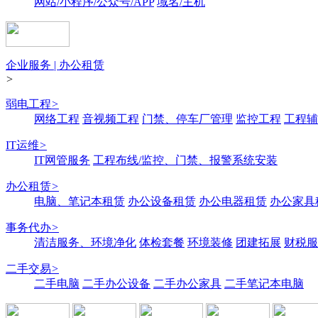
网站/小程序/公众号/APP
域名/主机
企业服务 | 办公租赁
>
弱电工程
>
网络工程
音视频工程
门禁、停车厂管理
监控工程
工程辅
IT运维
>
IT网管服务
工程布线/监控、门禁、报警系统安装
办公租赁
>
电脑、笔记本租赁
办公设备租赁
办公电器租赁
办公家具
事务代办
>
清洁服务、环境净化
体检套餐
环境装修
团建拓展
财税服
二手交易
>
二手电脑
二手办公设备
二手办公家具
二手笔记本电脑