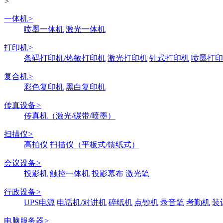
>
一体机
>
喷墨一体机
激光一体机
打印机
>
条码打印机/热敏打印机
激光打印机
针式打印机
喷墨打印
复合机
>
彩色复印机
黑白复印机
传真设备
>
传真机（激光/碳带/喷墨）
扫描仪
>
高拍仪
扫描仪（平板式/馈纸式）
会议设备
>
投影机
触控一体机
投影幕布
激光笔
行政设备
>
UPS电源
电话机/对讲机
碎纸机
点钞机
录音笔
考勤机
装
电脑服务器
>