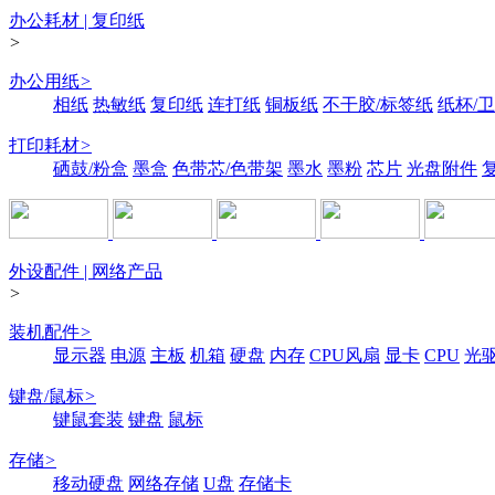
办公耗材 | 复印纸
>
办公用纸
>
相纸
热敏纸
复印纸
连打纸
铜板纸
不干胶/标签纸
纸杯/
打印耗材
>
硒鼓/粉盒
墨盒
色带芯/色带架
墨水
墨粉
芯片
光盘附件
外设配件 | 网络产品
>
装机配件
>
显示器
电源
主板
机箱
硬盘
内存
CPU风扇
显卡
CPU
光
键盘/鼠标
>
键鼠套装
键盘
鼠标
存储
>
移动硬盘
网络存储
U盘
存储卡