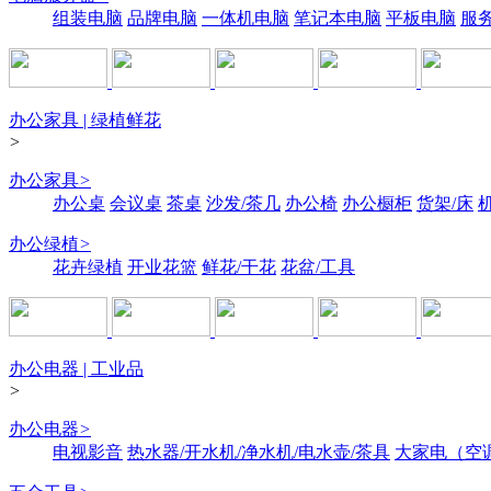
组装电脑
品牌电脑
一体机电脑
笔记本电脑
平板电脑
服
办公家具 | 绿植鲜花
>
办公家具
>
办公桌
会议桌
茶桌
沙发/茶几
办公椅
办公橱柜
货架/床
办公绿植
>
花卉绿植
开业花篮
鲜花/干花
花盆/工具
办公电器 | 工业品
>
办公电器
>
电视影音
热水器/开水机/净水机/电水壶/茶具
大家电（空