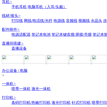
耳机
>
手机耳机
电脑耳机（入耳/头戴）
线材/接头
>
打印线
网线/电话线/光纤
电源线
音频线
视频线
水晶头
连
配件附件
>
电源适配器
笔记本电池
笔记本键盘膜/屏膜/壳膜
笔记本
直播间搭建
>
直播设备
办公设备 | 电脑
>
一体机
>
喷墨一体机
激光一体机
打印机
>
条码打印机/热敏打印机
激光打印机
针式打印机
喷墨打印