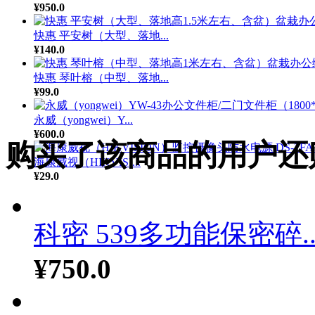
¥950.0
快惠 平安树（大型、落地...
¥140.0
快惠 琴叶榕（中型、落地...
¥99.0
永威（yongwei）Y...
¥600.0
购买了该商品的用户还
海康威视（HIKVISI...
¥29.0
科密 539多功能保密碎..
¥750.0