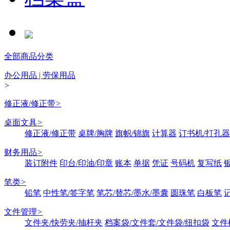
全部商品分类
办公用品 | 劳保用品
>
修正液/修正带
>
桌面文具
>
修正液/修正带
桌牌/胸牌
旗帜/锦旗
计算器
订书机/打孔器
财务用品
>
装订附件
印台/印油/印章
账本
单据
凭证
号码机
复写纸
笔类
>
铅笔
中性笔/签字笔
笔芯/替芯/墨水/墨囊
圆珠笔
白板笔
文件管理
>
文件夹/快劳夹/抽杆夹
档案袋/文件套/文件袋/纽扣袋
文件