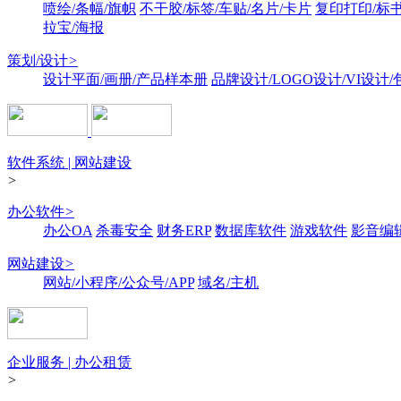
喷绘/条幅/旗帜
不干胶/标签/车贴/名片/卡片
复印打印/标
拉宝/海报
策划/设计
>
设计平面/画册/产品样本册
品牌设计/LOGO设计/VI设计
软件系统 | 网站建设
>
办公软件
>
办公OA
杀毒安全
财务ERP
数据库软件
游戏软件
影音编
网站建设
>
网站/小程序/公众号/APP
域名/主机
企业服务 | 办公租赁
>