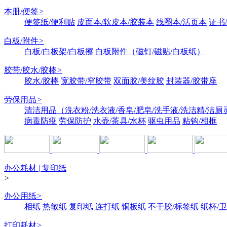
本册/便签
>
便签纸/便利贴
皮面本/软皮本/胶装本
线圈本/活页本
证书
白板/附件
>
白板/白板架/白板擦
白板附件（磁钉/磁贴/白板纸）
胶带/胶水/胶棒
>
胶水/胶棒
宽胶带/窄胶带
双面胶/美纹胶
封装器/胶带座
劳保用品
>
清洁用品（洗衣粉/洗衣液/香皂/肥皂/洗手液/洗洁精/洁厕
病毒防疫
劳保防护
水壶/茶具/水杯
驱虫用品
粘钩/相框
办公耗材 | 复印纸
>
办公用纸
>
相纸
热敏纸
复印纸
连打纸
铜板纸
不干胶/标签纸
纸杯/
打印耗材
>