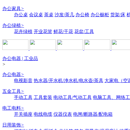
办公家具
>
办公桌
会议桌
茶桌
沙发/茶几
办公椅
办公橱柜
货架/床
办公绿植
>
花卉绿植
开业花篮
鲜花/干花
花盆/工具
办公电器 | 工业品
>
办公电器
>
电视影音
热水器/开水机/净水机/电水壶/茶具
大家电（空
五金工具
>
手动工具
工具套装
电动工具/气动工具
电脑工具、网络工
电工电料
>
开关插座
电线电缆
仪器仪表
电闸/断路器/配电箱
日用装饰
>