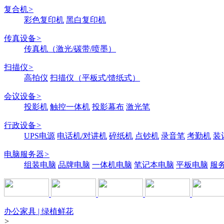
复合机
>
彩色复印机
黑白复印机
传真设备
>
传真机（激光/碳带/喷墨）
扫描仪
>
高拍仪
扫描仪（平板式/馈纸式）
会议设备
>
投影机
触控一体机
投影幕布
激光笔
行政设备
>
UPS电源
电话机/对讲机
碎纸机
点钞机
录音笔
考勤机
装
电脑服务器
>
组装电脑
品牌电脑
一体机电脑
笔记本电脑
平板电脑
服
办公家具 | 绿植鲜花
>