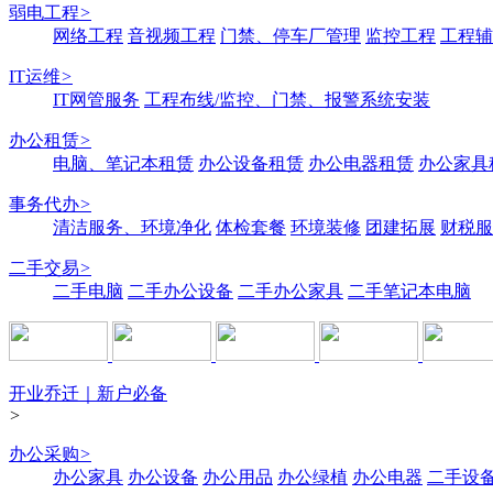
弱电工程
>
网络工程
音视频工程
门禁、停车厂管理
监控工程
工程辅
IT运维
>
IT网管服务
工程布线/监控、门禁、报警系统安装
办公租赁
>
电脑、笔记本租赁
办公设备租赁
办公电器租赁
办公家具
事务代办
>
清洁服务、环境净化
体检套餐
环境装修
团建拓展
财税服
二手交易
>
二手电脑
二手办公设备
二手办公家具
二手笔记本电脑
开业乔迁｜新户必备
>
办公采购
>
办公家具
办公设备
办公用品
办公绿植
办公电器
二手设备