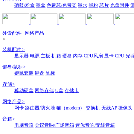
硒鼓/粉盒
墨盒
色带芯/色带架
墨水
墨粉
芯片
光盘附件
外设配件 | 网络产品
>
装机配件
>
显示器
电源
主板
机箱
硬盘
内存
CPU风扇
显卡
CPU
光
键盘/鼠标
>
键鼠套装
键盘
鼠标
存储
>
移动硬盘
网络存储
U盘
存储卡
网络产品
>
网卡
路由器/防火墙
猫（modem）
交换机
无线AP
摄像头
音箱
>
电脑音箱
会议音响/广场音箱
迷你音响/无线音箱