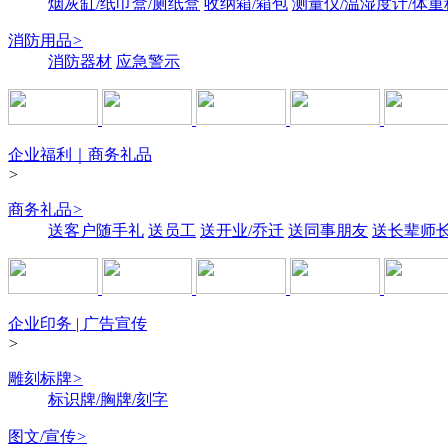
烟灰缸/纸巾盒/厕纸盒
收纳箱/箱包
测量仪/温湿度计/体重
消防用品
>
消防器材
应急警示
企业福利｜商务礼品
>
商务礼品
>
送客户随手礼
送员工
送开业/乔迁
送同事朋友
送长辈师
企业印务 | 广告宣传
>
雕刻标牌
>
标识牌/胸牌/刻字
图文/宣传
>