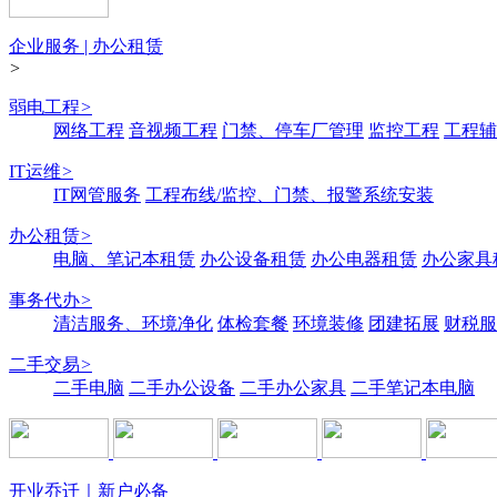
企业服务 | 办公租赁
>
弱电工程
>
网络工程
音视频工程
门禁、停车厂管理
监控工程
工程辅
IT运维
>
IT网管服务
工程布线/监控、门禁、报警系统安装
办公租赁
>
电脑、笔记本租赁
办公设备租赁
办公电器租赁
办公家具
事务代办
>
清洁服务、环境净化
体检套餐
环境装修
团建拓展
财税服
二手交易
>
二手电脑
二手办公设备
二手办公家具
二手笔记本电脑
开业乔迁｜新户必备