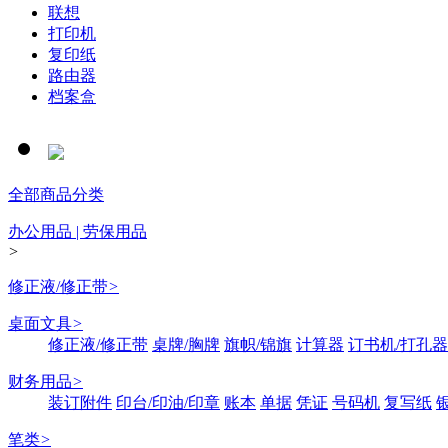
联想
打印机
复印纸
路由器
档案盒
全部商品分类
办公用品 | 劳保用品
>
修正液/修正带
>
桌面文具
>
修正液/修正带
桌牌/胸牌
旗帜/锦旗
计算器
订书机/打孔器
财务用品
>
装订附件
印台/印油/印章
账本
单据
凭证
号码机
复写纸
笔类
>