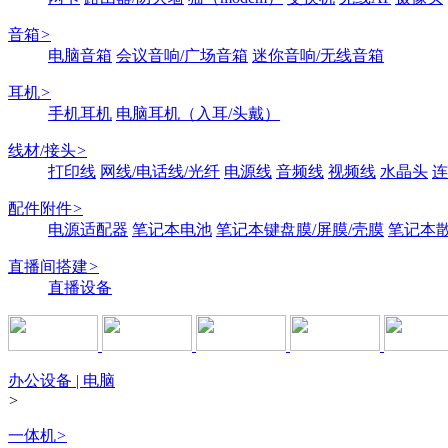
音箱
>
电脑音箱
会议音响/广场音箱
迷你音响/无线音箱
耳机
>
手机耳机
电脑耳机（入耳/头戴）
线材/接头
>
打印线
网线/电话线/光纤
电源线
音频线
视频线
水晶头
连
配件附件
>
电源适配器
笔记本电池
笔记本键盘膜/屏膜/壳膜
笔记本
直播间搭建
>
直播设备
办公设备 | 电脑
>
一体机
>