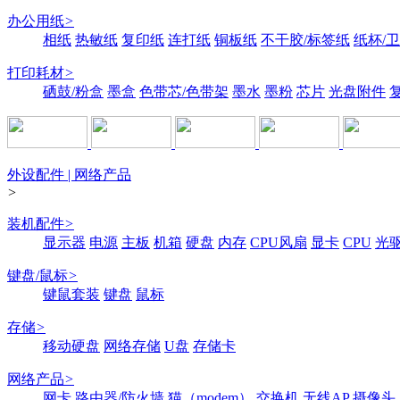
办公用纸
>
相纸
热敏纸
复印纸
连打纸
铜板纸
不干胶/标签纸
纸杯/
打印耗材
>
硒鼓/粉盒
墨盒
色带芯/色带架
墨水
墨粉
芯片
光盘附件
外设配件 | 网络产品
>
装机配件
>
显示器
电源
主板
机箱
硬盘
内存
CPU风扇
显卡
CPU
光
键盘/鼠标
>
键鼠套装
键盘
鼠标
存储
>
移动硬盘
网络存储
U盘
存储卡
网络产品
>
网卡
路由器/防火墙
猫（modem）
交换机
无线AP
摄像头