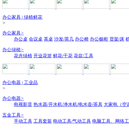
办公家具 | 绿植鲜花
>
办公家具
>
办公桌
会议桌
茶桌
沙发/茶几
办公椅
办公橱柜
货架/床
办公绿植
>
花卉绿植
开业花篮
鲜花/干花
花盆/工具
办公电器 | 工业品
>
办公电器
>
电视影音
热水器/开水机/净水机/电水壶/茶具
大家电（空
五金工具
>
手动工具
工具套装
电动工具/气动工具
电脑工具、网络工