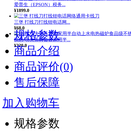
爱普生（EPSON）税务...
¥1899.0
三堡 打线刀打线钳电话网...
¥68.0
规格参数
快惠-功夫茶具套装家用半...
¥320.0
商品介绍
商品评价(0)
售后保障
加入购物车
规格参数