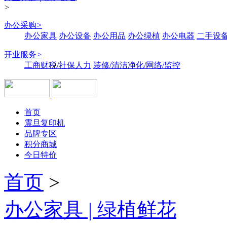
>
办公采购
>
办公家具
办公设备
办公用品
办公绿植
办公电器
二手设备
开业服务
>
工商财税/社保人力
装修/清洁净化/网络/监控
首页
震旦复印机
品牌专区
积分商城
今日特价
首页
>
办公家具 | 绿植鲜花