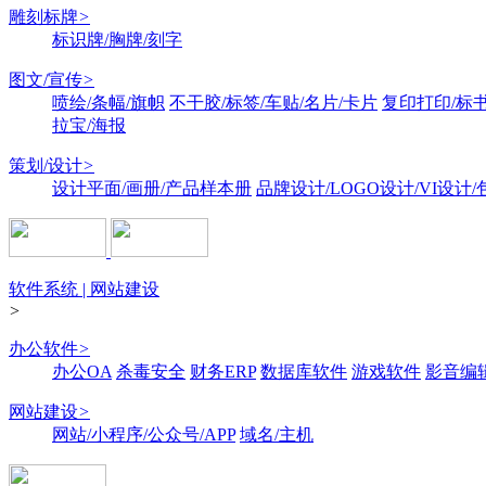
雕刻标牌
>
标识牌/胸牌/刻字
图文/宣传
>
喷绘/条幅/旗帜
不干胶/标签/车贴/名片/卡片
复印打印/标
拉宝/海报
策划/设计
>
设计平面/画册/产品样本册
品牌设计/LOGO设计/VI设计
软件系统 | 网站建设
>
办公软件
>
办公OA
杀毒安全
财务ERP
数据库软件
游戏软件
影音编
网站建设
>
网站/小程序/公众号/APP
域名/主机