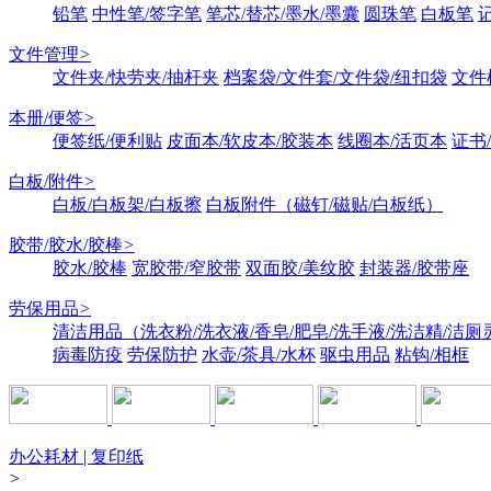
铅笔
中性笔/签字笔
笔芯/替芯/墨水/墨囊
圆珠笔
白板笔
文件管理
>
文件夹/快劳夹/抽杆夹
档案袋/文件套/文件袋/纽扣袋
文件
本册/便签
>
便签纸/便利贴
皮面本/软皮本/胶装本
线圈本/活页本
证书
白板/附件
>
白板/白板架/白板擦
白板附件（磁钉/磁贴/白板纸）
胶带/胶水/胶棒
>
胶水/胶棒
宽胶带/窄胶带
双面胶/美纹胶
封装器/胶带座
劳保用品
>
清洁用品（洗衣粉/洗衣液/香皂/肥皂/洗手液/洗洁精/洁厕
病毒防疫
劳保防护
水壶/茶具/水杯
驱虫用品
粘钩/相框
办公耗材 | 复印纸
>