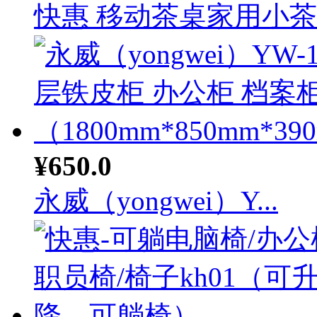
快惠 移动茶桌家用小茶台
¥650.0
永威（yongwei）Y...