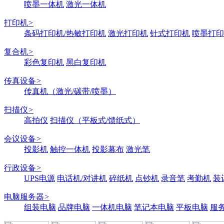
喷墨一体机
激光一体机
打印机
>
条码打印机/热敏打印机
激光打印机
针式打印机
喷墨打印
复合机
>
彩色复印机
黑白复印机
传真设备
>
传真机（激光/碳带/喷墨）
扫描仪
>
高拍仪
扫描仪（平板式/馈纸式）
会议设备
>
投影机
触控一体机
投影幕布
激光笔
行政设备
>
UPS电源
电话机/对讲机
碎纸机
点钞机
录音笔
考勤机
装
电脑服务器
>
组装电脑
品牌电脑
一体机电脑
笔记本电脑
平板电脑
服