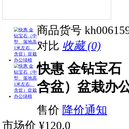
商品货号
kh00615
对比
收藏 (0)
快惠 金钻宝石
含盆）盆栽办
售价
降价通知
市场价
¥120.0