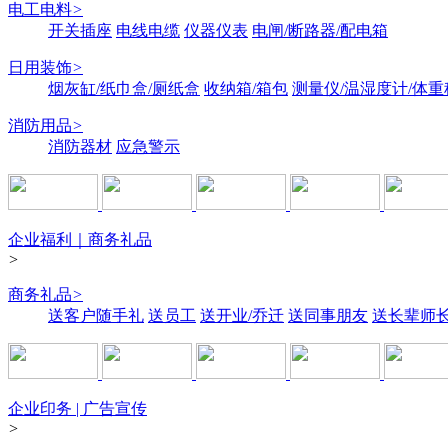
电工电料
>
开关插座
电线电缆
仪器仪表
电闸/断路器/配电箱
日用装饰
>
烟灰缸/纸巾盒/厕纸盒
收纳箱/箱包
测量仪/温湿度计/体重
消防用品
>
消防器材
应急警示
企业福利｜商务礼品
>
商务礼品
>
送客户随手礼
送员工
送开业/乔迁
送同事朋友
送长辈师
企业印务 | 广告宣传
>