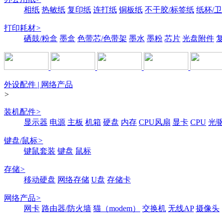
相纸
热敏纸
复印纸
连打纸
铜板纸
不干胶/标签纸
纸杯/
打印耗材
>
硒鼓/粉盒
墨盒
色带芯/色带架
墨水
墨粉
芯片
光盘附件
外设配件 | 网络产品
>
装机配件
>
显示器
电源
主板
机箱
硬盘
内存
CPU风扇
显卡
CPU
光
键盘/鼠标
>
键鼠套装
键盘
鼠标
存储
>
移动硬盘
网络存储
U盘
存储卡
网络产品
>
网卡
路由器/防火墙
猫（modem）
交换机
无线AP
摄像头