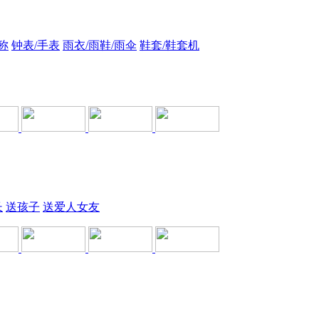
称
钟表/手表
雨衣/雨鞋/雨伞
鞋套/鞋套机
长
送孩子
送爱人女友