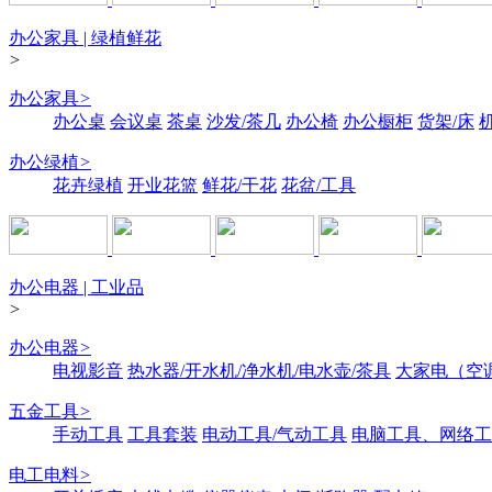
办公家具 | 绿植鲜花
>
办公家具
>
办公桌
会议桌
茶桌
沙发/茶几
办公椅
办公橱柜
货架/床
办公绿植
>
花卉绿植
开业花篮
鲜花/干花
花盆/工具
办公电器 | 工业品
>
办公电器
>
电视影音
热水器/开水机/净水机/电水壶/茶具
大家电（空
五金工具
>
手动工具
工具套装
电动工具/气动工具
电脑工具、网络工
电工电料
>