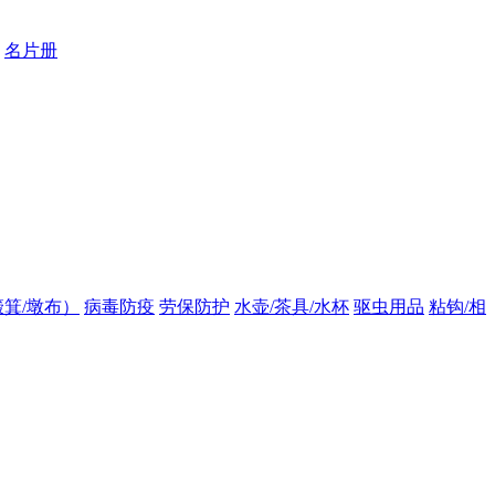
名片册
箕/墩布）
病毒防疫
劳保防护
水壶/茶具/水杯
驱虫用品
粘钩/相