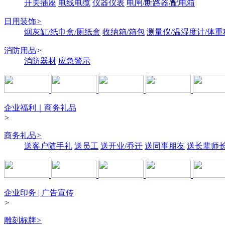
开关插座
电线电缆
仪器仪表
电闸/断路器/配电箱
日用装饰
>
烟灰缸/纸巾盒/厕纸盒
收纳箱/箱包
测量仪/温湿度计/体重
消防用品
>
消防器材
应急警示
企业福利｜商务礼品
>
商务礼品
>
送客户随手礼
送员工
送开业/乔迁
送同事朋友
送长辈师
企业印务 | 广告宣传
>
雕刻标牌
>