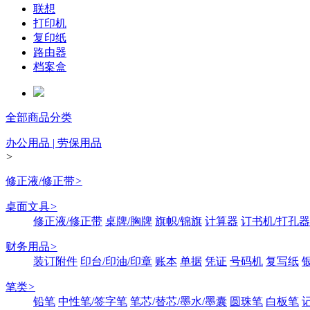
联想
打印机
复印纸
路由器
档案盒
全部商品分类
办公用品 | 劳保用品
>
修正液/修正带
>
桌面文具
>
修正液/修正带
桌牌/胸牌
旗帜/锦旗
计算器
订书机/打孔器
财务用品
>
装订附件
印台/印油/印章
账本
单据
凭证
号码机
复写纸
笔类
>
铅笔
中性笔/签字笔
笔芯/替芯/墨水/墨囊
圆珠笔
白板笔