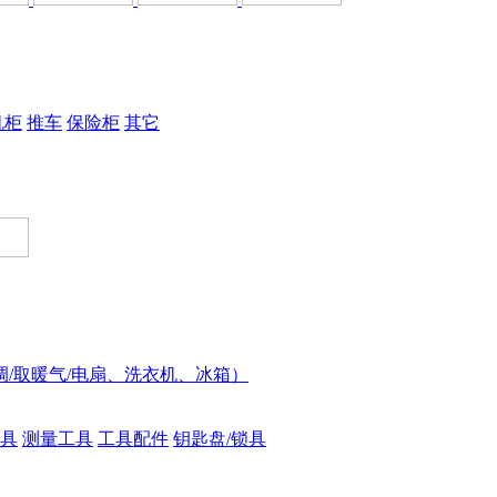
机柜
推车
保险柜
其它
调/取暖气/电扇、洗衣机、冰箱）
具
测量工具
工具配件
钥匙盘/锁具