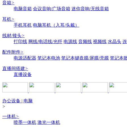
音箱
>
电脑音箱
会议音响/广场音箱
迷你音响/无线音箱
耳机
>
手机耳机
电脑耳机（入耳/头戴）
线材/接头
>
打印线
网线/电话线/光纤
电源线
音频线
视频线
水晶头
连
配件附件
>
电源适配器
笔记本电池
笔记本键盘膜/屏膜/壳膜
笔记本
直播间搭建
>
直播设备
办公设备 | 电脑
>
一体机
>
喷墨一体机
激光一体机