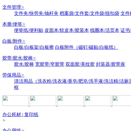
文件管理
>
文件夹/快劳夹/抽杆夹
档案袋/文件套/文件袋/纽扣袋
文件
本册/便签
>
便签纸/便利贴
皮面本/软皮本/胶装本
线圈本/活页本
证书
白板/附件
>
白板/白板架/白板擦
白板附件（磁钉/磁贴/白板纸）
胶带/胶水/胶棒
>
胶水/胶棒
宽胶带/窄胶带
双面胶/美纹胶
封装器/胶带座
劳保用品
>
清洁用品（洗衣粉/洗衣液/香皂/肥皂/洗手液/洗洁精/洁厕
框
办公耗材 | 复印纸
>
办公用纸
>