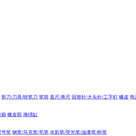
剪刀/刀具/转笔刀
笔筒
直尺/卷尺
回形针/大头针/工字钉
橡皮
电
银箱
橡皮筋
海绵缸
记号笔
钢笔/马克笔/毛笔
水彩笔/荧光笔/油漆笔/粉笔