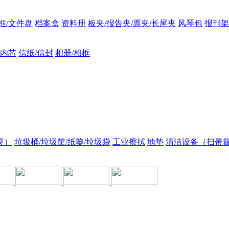
框/文件盘
档案盒
资料册
板夹/报告夹/票夹/长尾夹
风琴包
报刊架
/内芯
信纸/信封
相册/相框
灵）
垃圾桶/垃圾筐/纸篓/垃圾袋
工业擦拭
地垫
清洁设备（扫帚簸