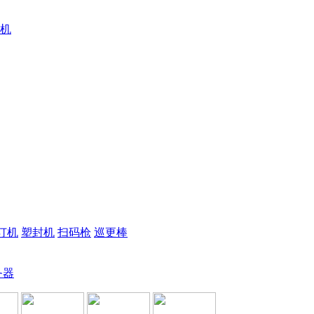
机
订机
塑封机
扫码枪
巡更棒
务器