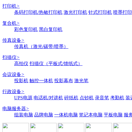
打印机
>
条码打印机/热敏打印机
激光打印机
针式打印机
喷墨打印
复合机
>
彩色复印机
黑白复印机
传真设备
>
传真机（激光/碳带/喷墨）
扫描仪
>
高拍仪
扫描仪（平板式/馈纸式）
会议设备
>
投影机
触控一体机
投影幕布
激光笔
行政设备
>
UPS电源
电话机/对讲机
碎纸机
点钞机
录音笔
考勤机
装
电脑服务器
>
组装电脑
品牌电脑
一体机电脑
笔记本电脑
平板电脑
服