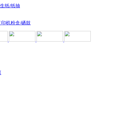
卫生纸/纸抽
复印机粉盒/硒鼓
驱