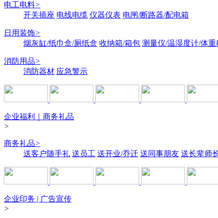
电工电料
>
开关插座
电线电缆
仪器仪表
电闸/断路器/配电箱
日用装饰
>
烟灰缸/纸巾盒/厕纸盒
收纳箱/箱包
测量仪/温湿度计/体重
消防用品
>
消防器材
应急警示
企业福利｜商务礼品
>
商务礼品
>
送客户随手礼
送员工
送开业/乔迁
送同事朋友
送长辈师
企业印务 | 广告宣传
>