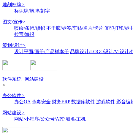
雕刻标牌
>
标识牌/胸牌/刻字
图文/宣传
>
喷绘/条幅/旗帜
不干胶/标签/车贴/名片/卡片
复印打印/标
拉宝/海报
策划/设计
>
设计平面/画册/产品样本册
品牌设计/LOGO设计/VI设计
软件系统 | 网站建设
>
办公软件
>
办公OA
杀毒安全
财务ERP
数据库软件
游戏软件
影音编
网站建设
>
网站/小程序/公众号/APP
域名/主机