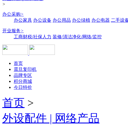
>
办公采购
>
办公家具
办公设备
办公用品
办公绿植
办公电器
二手设备
开业服务
>
工商财税/社保人力
装修/清洁净化/网络/监控
首页
震旦复印机
品牌专区
积分商城
今日特价
首页
>
外设配件 | 网络产品