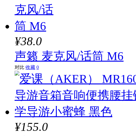
¥38.0
声籁 麦克风/话筒 M6
对比
收藏
0
¥155.0