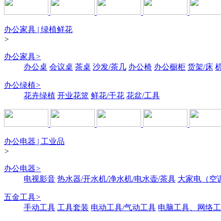
办公家具 | 绿植鲜花
>
办公家具
>
办公桌
会议桌
茶桌
沙发/茶几
办公椅
办公橱柜
货架/床
办公绿植
>
花卉绿植
开业花篮
鲜花/干花
花盆/工具
办公电器 | 工业品
>
办公电器
>
电视影音
热水器/开水机/净水机/电水壶/茶具
大家电（空
五金工具
>
手动工具
工具套装
电动工具/气动工具
电脑工具、网络工