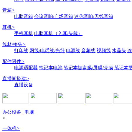
音箱
>
电脑音箱
会议音响/广场音箱
迷你音响/无线音箱
耳机
>
手机耳机
电脑耳机（入耳/头戴）
线材/接头
>
打印线
网线/电话线/光纤
电源线
音频线
视频线
水晶头
连
配件附件
>
电源适配器
笔记本电池
笔记本键盘膜/屏膜/壳膜
笔记本
直播间搭建
>
直播设备
办公设备 | 电脑
>
一体机
>