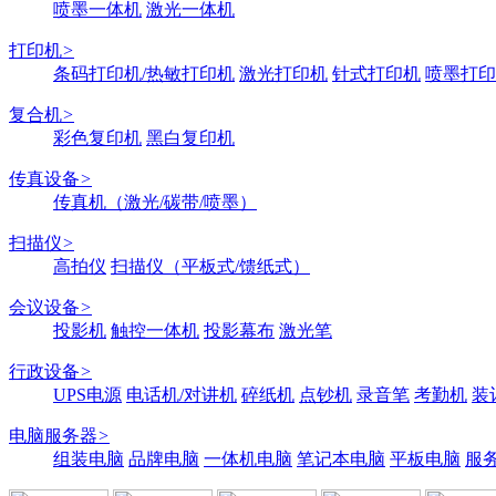
喷墨一体机
激光一体机
打印机
>
条码打印机/热敏打印机
激光打印机
针式打印机
喷墨打印
复合机
>
彩色复印机
黑白复印机
传真设备
>
传真机（激光/碳带/喷墨）
扫描仪
>
高拍仪
扫描仪（平板式/馈纸式）
会议设备
>
投影机
触控一体机
投影幕布
激光笔
行政设备
>
UPS电源
电话机/对讲机
碎纸机
点钞机
录音笔
考勤机
装
电脑服务器
>
组装电脑
品牌电脑
一体机电脑
笔记本电脑
平板电脑
服