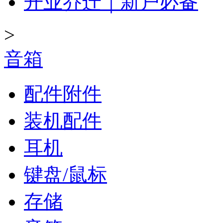
开业乔迁｜新户必备
>
音箱
配件附件
装机配件
耳机
键盘/鼠标
存储