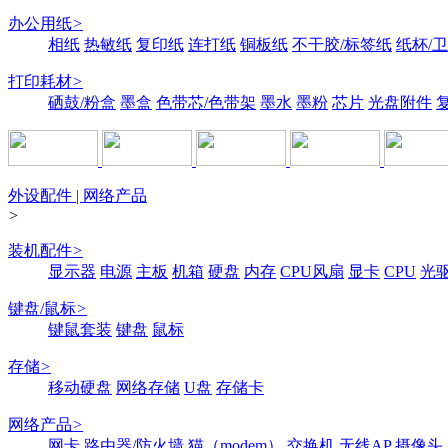
办公用纸
>
相纸
热敏纸
复印纸
连打纸
铜板纸
不干胶/标签纸
纸杯/
打印耗材
>
硒鼓/粉盒
墨盒
色带芯/色带架
墨水
墨粉
芯片
光盘附件
外设配件 | 网络产品
>
装机配件
>
显示器
电源
主板
机箱
硬盘
内存
CPU风扇
显卡
CPU
光
键盘/鼠标
>
键鼠套装
键盘
鼠标
存储
>
移动硬盘
网络存储
U盘
存储卡
网络产品
>
网卡
路由器/防火墙
猫（modem）
交换机
无线AP
摄像头