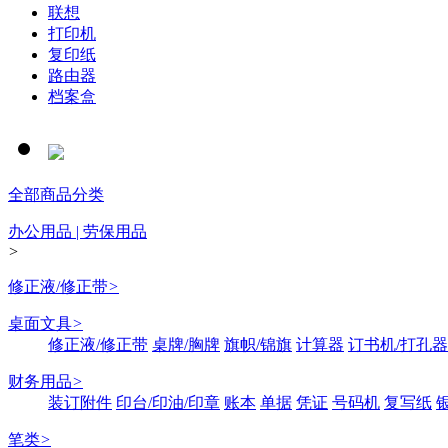
联想
打印机
复印纸
路由器
档案盒
全部商品分类
办公用品 | 劳保用品
>
修正液/修正带
>
桌面文具
>
修正液/修正带
桌牌/胸牌
旗帜/锦旗
计算器
订书机/打孔器
财务用品
>
装订附件
印台/印油/印章
账本
单据
凭证
号码机
复写纸
笔类
>