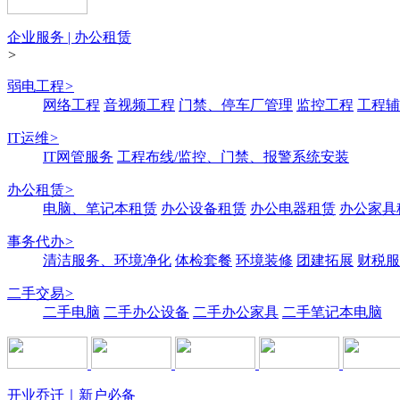
企业服务 | 办公租赁
>
弱电工程
>
网络工程
音视频工程
门禁、停车厂管理
监控工程
工程辅
IT运维
>
IT网管服务
工程布线/监控、门禁、报警系统安装
办公租赁
>
电脑、笔记本租赁
办公设备租赁
办公电器租赁
办公家具
事务代办
>
清洁服务、环境净化
体检套餐
环境装修
团建拓展
财税服
二手交易
>
二手电脑
二手办公设备
二手办公家具
二手笔记本电脑
开业乔迁｜新户必备