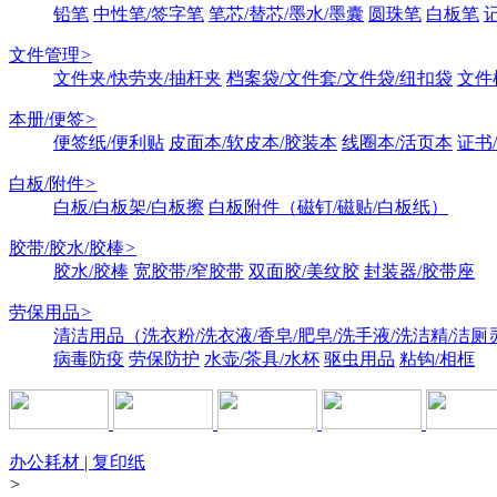
铅笔
中性笔/签字笔
笔芯/替芯/墨水/墨囊
圆珠笔
白板笔
文件管理
>
文件夹/快劳夹/抽杆夹
档案袋/文件套/文件袋/纽扣袋
文件
本册/便签
>
便签纸/便利贴
皮面本/软皮本/胶装本
线圈本/活页本
证书
白板/附件
>
白板/白板架/白板擦
白板附件（磁钉/磁贴/白板纸）
胶带/胶水/胶棒
>
胶水/胶棒
宽胶带/窄胶带
双面胶/美纹胶
封装器/胶带座
劳保用品
>
清洁用品（洗衣粉/洗衣液/香皂/肥皂/洗手液/洗洁精/洁厕
病毒防疫
劳保防护
水壶/茶具/水杯
驱虫用品
粘钩/相框
办公耗材 | 复印纸
>