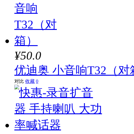
¥50.0
优迪奥 小音响T32（对
对比
收藏
0