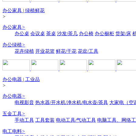
办公家具 | 绿植鲜花
>
办公家具
>
办公桌
会议桌
茶桌
沙发/茶几
办公椅
办公橱柜
货架/床
办公绿植
>
花卉绿植
开业花篮
鲜花/干花
花盆/工具
办公电器 | 工业品
>
办公电器
>
电视影音
热水器/开水机/净水机/电水壶/茶具
大家电（空
五金工具
>
手动工具
工具套装
电动工具/气动工具
电脑工具、网络工
电工电料
>