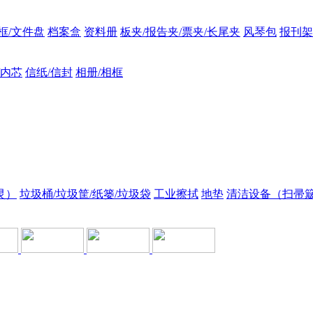
框/文件盘
档案盒
资料册
板夹/报告夹/票夹/长尾夹
风琴包
报刊架
/内芯
信纸/信封
相册/相框
灵）
垃圾桶/垃圾筐/纸篓/垃圾袋
工业擦拭
地垫
清洁设备（扫帚簸