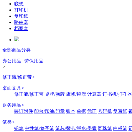
联想
打印机
复印纸
路由器
档案盒
全部商品分类
办公用品 | 劳保用品
>
修正液/修正带
>
桌面文具
>
修正液/修正带
桌牌/胸牌
旗帜/锦旗
计算器
订书机/打孔器
财务用品
>
装订附件
印台/印油/印章
账本
单据
凭证
号码机
复写纸
笔类
>
铅笔
中性笔/签字笔
笔芯/替芯/墨水/墨囊
圆珠笔
白板笔