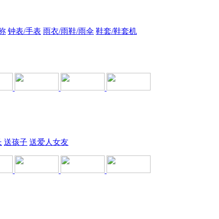
称
钟表/手表
雨衣/雨鞋/雨伞
鞋套/鞋套机
长
送孩子
送爱人女友