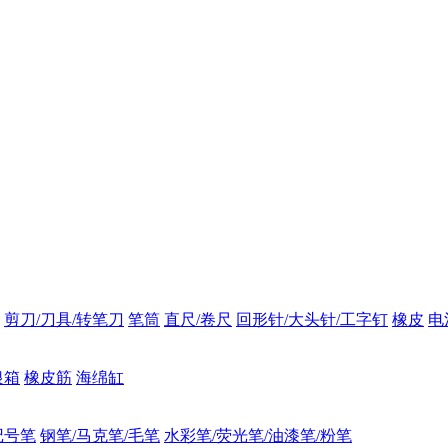
剪刀/刀具/转笔刀
笔筒
直尺/卷尺
回形针/大头针/工字钉
橡皮
电
银箱
橡皮筋
海绵缸
记号笔
钢笔/马克笔/毛笔
水彩笔/荧光笔/油漆笔/粉笔