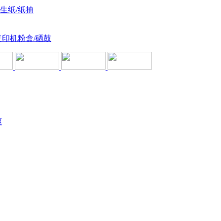
卫生纸/纸抽
复印机粉盒/硒鼓
驱