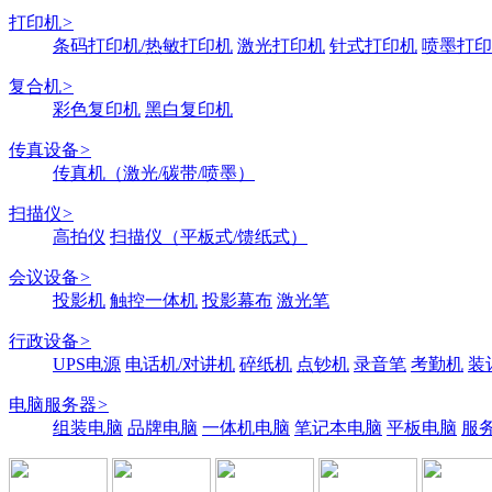
打印机
>
条码打印机/热敏打印机
激光打印机
针式打印机
喷墨打印
复合机
>
彩色复印机
黑白复印机
传真设备
>
传真机（激光/碳带/喷墨）
扫描仪
>
高拍仪
扫描仪（平板式/馈纸式）
会议设备
>
投影机
触控一体机
投影幕布
激光笔
行政设备
>
UPS电源
电话机/对讲机
碎纸机
点钞机
录音笔
考勤机
装
电脑服务器
>
组装电脑
品牌电脑
一体机电脑
笔记本电脑
平板电脑
服