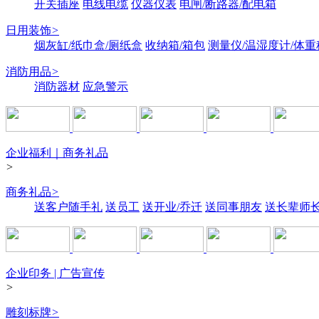
开关插座
电线电缆
仪器仪表
电闸/断路器/配电箱
日用装饰
>
烟灰缸/纸巾盒/厕纸盒
收纳箱/箱包
测量仪/温湿度计/体重
消防用品
>
消防器材
应急警示
企业福利｜商务礼品
>
商务礼品
>
送客户随手礼
送员工
送开业/乔迁
送同事朋友
送长辈师
企业印务 | 广告宣传
>
雕刻标牌
>