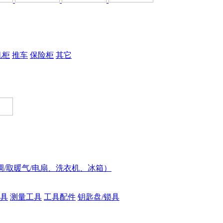
机柜
推车
保险柜
其它
调/取暖气/电扇、洗衣机、冰箱）
具
测量工具
工具配件
钥匙盘/锁具