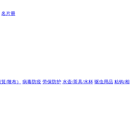
名片册
箕/墩布）
病毒防疫
劳保防护
水壶/茶具/水杯
驱虫用品
粘钩/相