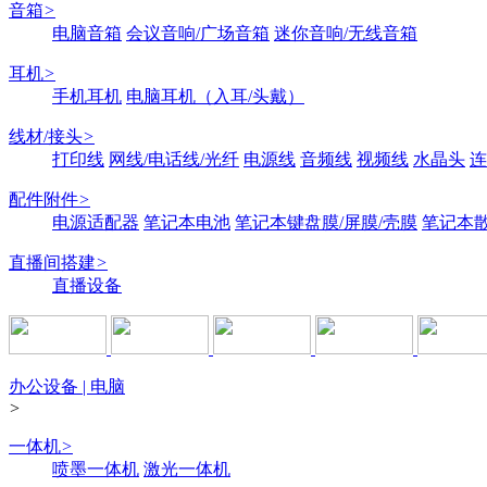
音箱
>
电脑音箱
会议音响/广场音箱
迷你音响/无线音箱
耳机
>
手机耳机
电脑耳机（入耳/头戴）
线材/接头
>
打印线
网线/电话线/光纤
电源线
音频线
视频线
水晶头
连
配件附件
>
电源适配器
笔记本电池
笔记本键盘膜/屏膜/壳膜
笔记本
直播间搭建
>
直播设备
办公设备 | 电脑
>
一体机
>
喷墨一体机
激光一体机