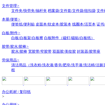
文件管理
>
文件夹/快劳夹/抽杆夹
档案袋/文件套/文件袋/纽扣袋
文件
本册/便签
>
便签纸/便利贴
皮面本/软皮本/胶装本
线圈本/活页本
证书
白板/附件
>
白板/白板架/白板擦
白板附件（磁钉/磁贴/白板纸）
胶带/胶水/胶棒
>
胶水/胶棒
宽胶带/窄胶带
双面胶/美纹胶
封装器/胶带座
劳保用品
>
清洁用品（洗衣粉/洗衣液/香皂/肥皂/洗手液/洗洁精/洁厕
框
办公耗材 | 复印纸
>
办公用纸
>