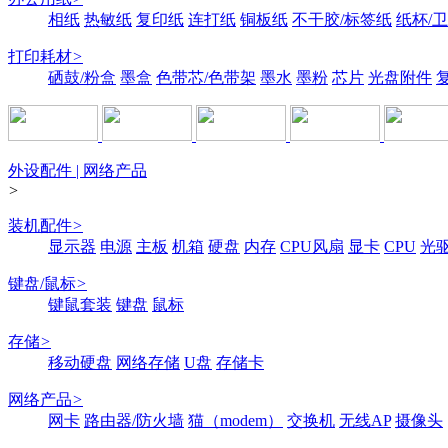
相纸
热敏纸
复印纸
连打纸
铜板纸
不干胶/标签纸
纸杯/
打印耗材
>
硒鼓/粉盒
墨盒
色带芯/色带架
墨水
墨粉
芯片
光盘附件
外设配件 | 网络产品
>
装机配件
>
显示器
电源
主板
机箱
硬盘
内存
CPU风扇
显卡
CPU
光
键盘/鼠标
>
键鼠套装
键盘
鼠标
存储
>
移动硬盘
网络存储
U盘
存储卡
网络产品
>
网卡
路由器/防火墙
猫（modem）
交换机
无线AP
摄像头