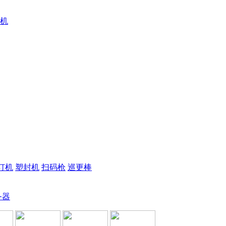
机
订机
塑封机
扫码枪
巡更棒
务器