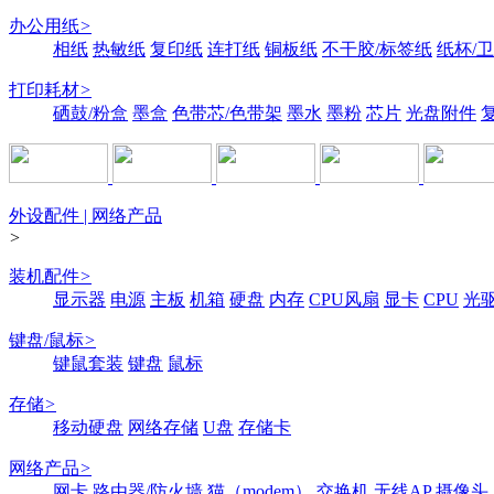
办公用纸
>
相纸
热敏纸
复印纸
连打纸
铜板纸
不干胶/标签纸
纸杯/
打印耗材
>
硒鼓/粉盒
墨盒
色带芯/色带架
墨水
墨粉
芯片
光盘附件
外设配件 | 网络产品
>
装机配件
>
显示器
电源
主板
机箱
硬盘
内存
CPU风扇
显卡
CPU
光
键盘/鼠标
>
键鼠套装
键盘
鼠标
存储
>
移动硬盘
网络存储
U盘
存储卡
网络产品
>
网卡
路由器/防火墙
猫（modem）
交换机
无线AP
摄像头