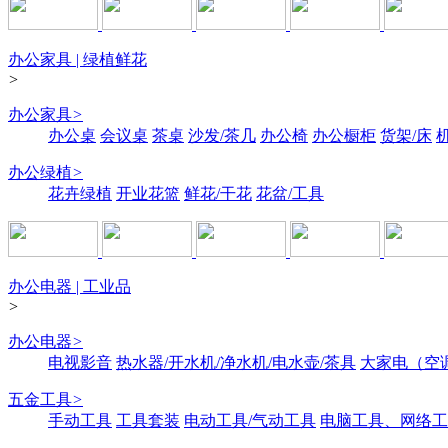
办公家具 | 绿植鲜花
>
办公家具
>
办公桌
会议桌
茶桌
沙发/茶几
办公椅
办公橱柜
货架/床
办公绿植
>
花卉绿植
开业花篮
鲜花/干花
花盆/工具
办公电器 | 工业品
>
办公电器
>
电视影音
热水器/开水机/净水机/电水壶/茶具
大家电（空
五金工具
>
手动工具
工具套装
电动工具/气动工具
电脑工具、网络工