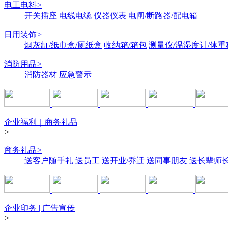
电工电料
>
开关插座
电线电缆
仪器仪表
电闸/断路器/配电箱
日用装饰
>
烟灰缸/纸巾盒/厕纸盒
收纳箱/箱包
测量仪/温湿度计/体重
消防用品
>
消防器材
应急警示
企业福利｜商务礼品
>
商务礼品
>
送客户随手礼
送员工
送开业/乔迁
送同事朋友
送长辈师
企业印务 | 广告宣传
>