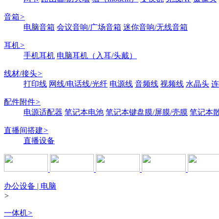
音箱
>
电脑音箱
会议音响/广场音箱
迷你音响/无线音箱
耳机
>
手机耳机
电脑耳机（入耳/头戴）
线材/接头
>
打印线
网线/电话线/光纤
电源线
音频线
视频线
水晶头
连
配件附件
>
电源适配器
笔记本电池
笔记本键盘膜/屏膜/壳膜
笔记本
直播间搭建
>
直播设备
办公设备 | 电脑
>
一体机
>