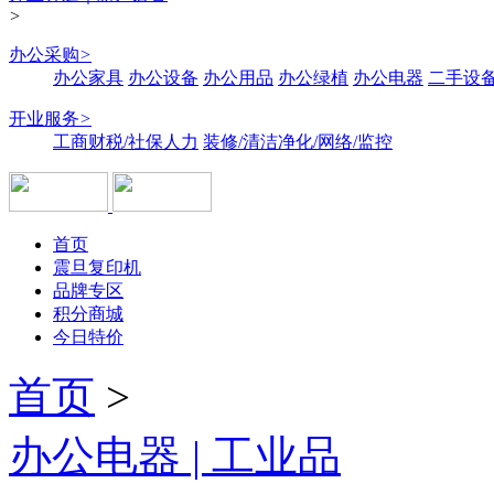
>
办公采购
>
办公家具
办公设备
办公用品
办公绿植
办公电器
二手设备
开业服务
>
工商财税/社保人力
装修/清洁净化/网络/监控
首页
震旦复印机
品牌专区
积分商城
今日特价
首页
>
办公电器 | 工业品