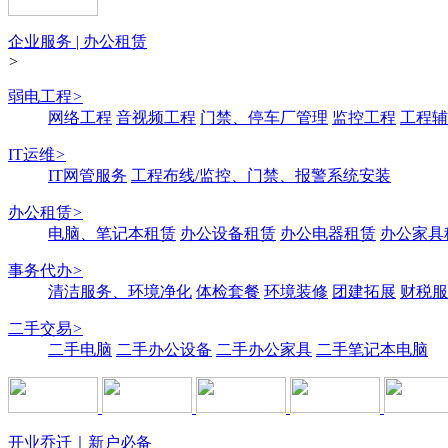
企业服务 | 办公租赁
>
弱电工程
>
网络工程
音视频工程
门禁、停车厂管理
监控工程
工程辅
IT运维
>
IT网管服务
工程布线/监控、门禁、报警系统安装
办公租赁
>
电脑、笔记本租赁
办公设备租赁
办公电器租赁
办公家具
事务代办
>
清洁服务、环境净化
体检套餐
环境装修
团建拓展
财税服
二手交易
>
二手电脑
二手办公设备
二手办公家具
二手笔记本电脑
开业乔迁｜新户必备