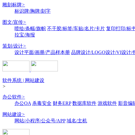
雕刻标牌
>
标识牌/胸牌/刻字
图文/宣传
>
喷绘/条幅/旗帜
不干胶/标签/车贴/名片/卡片
复印打印/标
拉宝/海报
策划/设计
>
设计平面/画册/产品样本册
品牌设计/LOGO设计/VI设计
软件系统 | 网站建设
>
办公软件
>
办公OA
杀毒安全
财务ERP
数据库软件
游戏软件
影音编
网站建设
>
网站/小程序/公众号/APP
域名/主机