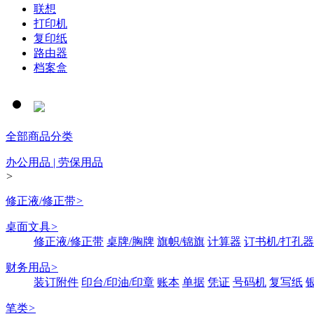
联想
打印机
复印纸
路由器
档案盒
全部商品分类
办公用品 | 劳保用品
>
修正液/修正带
>
桌面文具
>
修正液/修正带
桌牌/胸牌
旗帜/锦旗
计算器
订书机/打孔器
财务用品
>
装订附件
印台/印油/印章
账本
单据
凭证
号码机
复写纸
笔类
>