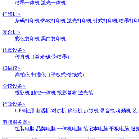
喷墨一体机
激光一体机
打印机
>
条码打印机/热敏打印机
激光打印机
针式打印机
喷墨打印
复合机
>
彩色复印机
黑白复印机
传真设备
>
传真机（激光/碳带/喷墨）
扫描仪
>
高拍仪
扫描仪（平板式/馈纸式）
会议设备
>
投影机
触控一体机
投影幕布
激光笔
行政设备
>
UPS电源
电话机/对讲机
碎纸机
点钞机
录音笔
考勤机
装
电脑服务器
>
组装电脑
品牌电脑
一体机电脑
笔记本电脑
平板电脑
服