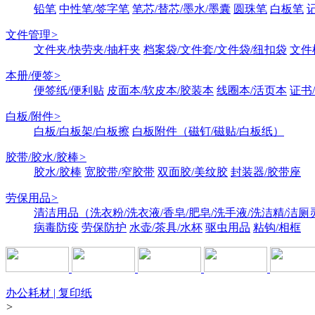
铅笔
中性笔/签字笔
笔芯/替芯/墨水/墨囊
圆珠笔
白板笔
文件管理
>
文件夹/快劳夹/抽杆夹
档案袋/文件套/文件袋/纽扣袋
文件
本册/便签
>
便签纸/便利贴
皮面本/软皮本/胶装本
线圈本/活页本
证书
白板/附件
>
白板/白板架/白板擦
白板附件（磁钉/磁贴/白板纸）
胶带/胶水/胶棒
>
胶水/胶棒
宽胶带/窄胶带
双面胶/美纹胶
封装器/胶带座
劳保用品
>
清洁用品（洗衣粉/洗衣液/香皂/肥皂/洗手液/洗洁精/洁厕
病毒防疫
劳保防护
水壶/茶具/水杯
驱虫用品
粘钩/相框
办公耗材 | 复印纸
>