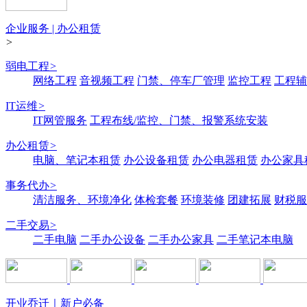
企业服务 | 办公租赁
>
弱电工程
>
网络工程
音视频工程
门禁、停车厂管理
监控工程
工程辅
IT运维
>
IT网管服务
工程布线/监控、门禁、报警系统安装
办公租赁
>
电脑、笔记本租赁
办公设备租赁
办公电器租赁
办公家具
事务代办
>
清洁服务、环境净化
体检套餐
环境装修
团建拓展
财税服
二手交易
>
二手电脑
二手办公设备
二手办公家具
二手笔记本电脑
开业乔迁｜新户必备