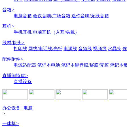
音箱
>
电脑音箱
会议音响/广场音箱
迷你音响/无线音箱
耳机
>
手机耳机
电脑耳机（入耳/头戴）
线材/接头
>
打印线
网线/电话线/光纤
电源线
音频线
视频线
水晶头
连
配件附件
>
电源适配器
笔记本电池
笔记本键盘膜/屏膜/壳膜
笔记本
直播间搭建
>
直播设备
办公设备 | 电脑
>
一体机
>