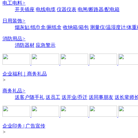
电工电料
>
开关插座
电线电缆
仪器仪表
电闸/断路器/配电箱
日用装饰
>
烟灰缸/纸巾盒/厕纸盒
收纳箱/箱包
测量仪/温湿度计/体重
消防用品
>
消防器材
应急警示
企业福利｜商务礼品
>
商务礼品
>
送客户随手礼
送员工
送开业/乔迁
送同事朋友
送长辈师
企业印务 | 广告宣传
>