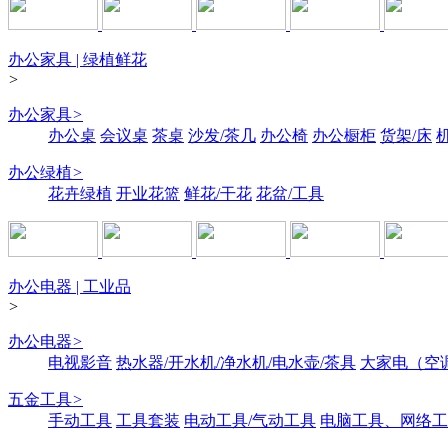
办公家具 | 绿植鲜花
>
办公家具
>
办公桌
会议桌
茶桌
沙发/茶几
办公椅
办公橱柜
货架/床
办公绿植
>
花卉绿植
开业花篮
鲜花/干花
花盆/工具
办公电器 | 工业品
>
办公电器
>
电视影音
热水器/开水机/净水机/电水壶/茶具
大家电（空
五金工具
>
手动工具
工具套装
电动工具/气动工具
电脑工具、网络工