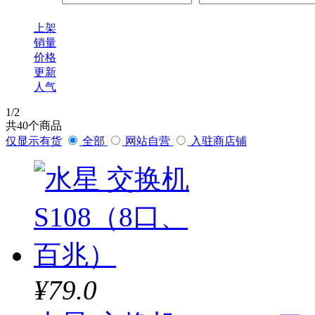
上架
销量
价格
更新
人气
1
/2
共
40
个商品
仅显示有货
全部
网站自营
入驻商店铺
¥79.0