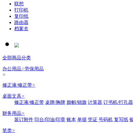
联想
打印机
复印纸
路由器
档案盒
全部商品分类
办公用品 | 劳保用品
>
修正液/修正带
>
桌面文具
>
修正液/修正带
桌牌/胸牌
旗帜/锦旗
计算器
订书机/打孔器
财务用品
>
装订附件
印台/印油/印章
账本
单据
凭证
号码机
复写纸
笔类
>