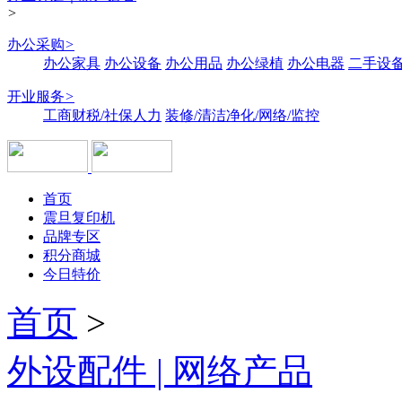
>
办公采购
>
办公家具
办公设备
办公用品
办公绿植
办公电器
二手设备
开业服务
>
工商财税/社保人力
装修/清洁净化/网络/监控
首页
震旦复印机
品牌专区
积分商城
今日特价
首页
>
外设配件 | 网络产品