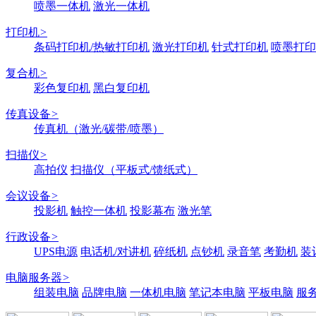
喷墨一体机
激光一体机
打印机
>
条码打印机/热敏打印机
激光打印机
针式打印机
喷墨打印
复合机
>
彩色复印机
黑白复印机
传真设备
>
传真机（激光/碳带/喷墨）
扫描仪
>
高拍仪
扫描仪（平板式/馈纸式）
会议设备
>
投影机
触控一体机
投影幕布
激光笔
行政设备
>
UPS电源
电话机/对讲机
碎纸机
点钞机
录音笔
考勤机
装
电脑服务器
>
组装电脑
品牌电脑
一体机电脑
笔记本电脑
平板电脑
服