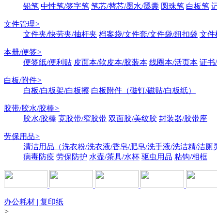
铅笔
中性笔/签字笔
笔芯/替芯/墨水/墨囊
圆珠笔
白板笔
文件管理
>
文件夹/快劳夹/抽杆夹
档案袋/文件套/文件袋/纽扣袋
文件
本册/便签
>
便签纸/便利贴
皮面本/软皮本/胶装本
线圈本/活页本
证书
白板/附件
>
白板/白板架/白板擦
白板附件（磁钉/磁贴/白板纸）
胶带/胶水/胶棒
>
胶水/胶棒
宽胶带/窄胶带
双面胶/美纹胶
封装器/胶带座
劳保用品
>
清洁用品（洗衣粉/洗衣液/香皂/肥皂/洗手液/洗洁精/洁厕
病毒防疫
劳保防护
水壶/茶具/水杯
驱虫用品
粘钩/相框
办公耗材 | 复印纸
>