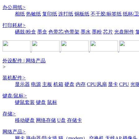
办公用纸
>
相纸
热敏纸
复印纸
连打纸
铜板纸
不干胶/标签纸
纸杯/
打印耗材
>
硒鼓/粉盒
墨盒
色带芯/色带架
墨水
墨粉
芯片
光盘附件
外设配件 | 网络产品
>
装机配件
>
显示器
电源
主板
机箱
硬盘
内存
CPU风扇
显卡
CPU
光
键盘/鼠标
>
键鼠套装
键盘
鼠标
存储
>
移动硬盘
网络存储
U盘
存储卡
网络产品
>
网卡
路由器/防火墙
猫（modem）
交换机
无线AP
摄像头