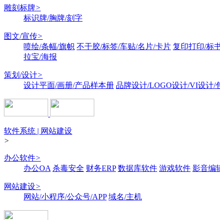
雕刻标牌
>
标识牌/胸牌/刻字
图文/宣传
>
喷绘/条幅/旗帜
不干胶/标签/车贴/名片/卡片
复印打印/标
拉宝/海报
策划/设计
>
设计平面/画册/产品样本册
品牌设计/LOGO设计/VI设计
软件系统 | 网站建设
>
办公软件
>
办公OA
杀毒安全
财务ERP
数据库软件
游戏软件
影音编
网站建设
>
网站/小程序/公众号/APP
域名/主机